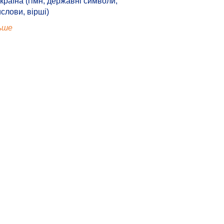
країна (гімн, державні символи,
ислови, вірші)
ьше