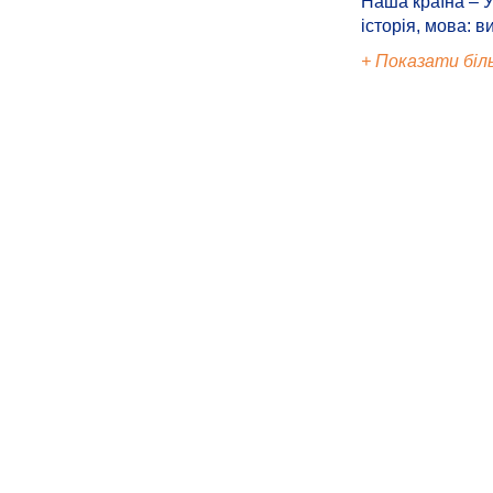
Наша країна – У
історія, мова: в
+ Показати біл