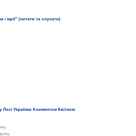
 і мрії" (читати та слухати)
у Лесі Українки Климентом Квіткою
ому,
одому.