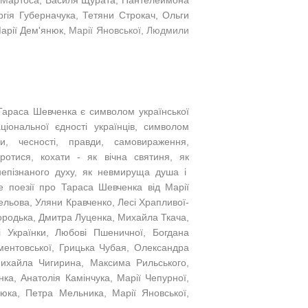
я Мартоса, Василя Щурата, Пантелеймона
ргія Губерначука, Тетяни Строкач, Ольги
Марії Дем'янюк,
Марії Яновської, Людмили
 Тараса Шевченка є символом української
аціональної єдності українців, символом
и, чесності, правди, самовираження,
отися, кохати - як вічна святиня, як
непізнаного духу, як невмируща душа і
йте поезії про Тараса Шевченка від Марії
ельова, Уляни Кравченко, Лесі Храпливої-
родька, Дмитра Луценка, Михайла Ткача,
і Українки, Любові Пшеничної, Богдана
ментовської, Грицька Чубая, Олександра
 Михайла Чигирина, Максима Рильського,
а, Анатолія Камінчука, Марії Чепурної,
юка, Петра Мельника, Марії Яновської,