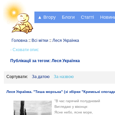
▲ Вгору
Блоги
Статті
Новин
Головна
::
Всі мітки
::
Леся Українка
- Сховати опис
Публікації за тегом:
Леся Українка
Сортувати:
За датою
За назвою
Леся Українка. "Тиша морська" (зі збірки "Кримські спогади
"В час гарячий полудневий
Виглядаю у віконце:
Ясне небо, ясне море,