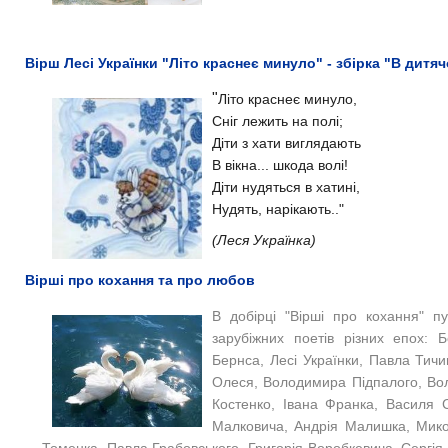
Вірш Лесі Українки "Літо краснеє минуло" - збірка "В дитяч
"
Літо краснеє минуло,
Сніг лежить на полі;
Діти з хати виглядають
В вікна... шкода волі!
Діти нудяться в хатині,
Нудять, нарікають.."
(Леся Українка)
Вірші про кохання та про любов
В добірці "Вірші про кохання" пу
зарубіжних поетів різних епох: 
Бернса, Лесі Українки, Павла Тич
Олеся, Володимира Підпалого, Во
Костенко, Івана Франка, Василя 
Малковича, Андрія Малишка, Мико