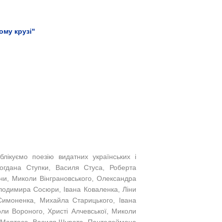
ому крузі"
блікуємо поезію видатних українських і
Богдана Ступки, Василя Стуса, Роберта
ини, Миколи Вінграновського, Олександра
лодимира Сосюри, Івана Коваленка, Ліни
Симоненка, Михайла Старицького, Івана
ли Вороного, Христі Алчевської, Миколи