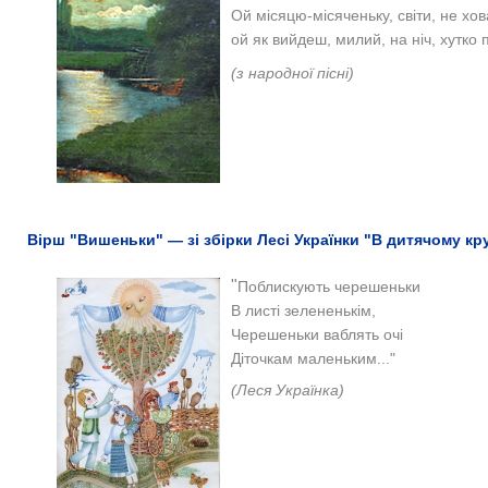
Ой місяцю-місяченьку, світи, не хов
ой як вийдеш, милий, на ніч, хутко 
(з народної пісні)
Вірш "Вишеньки" — зі збірки Лесі Українки "В дитячому круз
"
Поблискують черешеньки
В листі зелененькім,
Черешеньки ваблять очі
Діточкам маленьким..."
(Леся Українка)