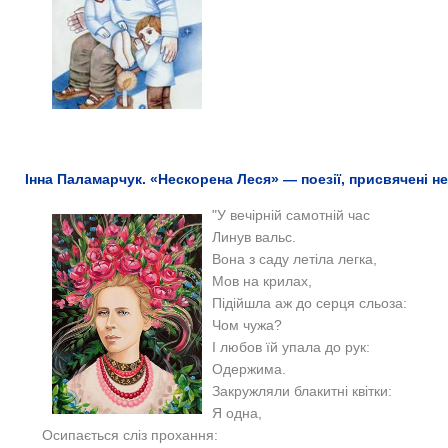
Інна Паламарчук. «Нескорена Леся» — поезії, присвячені не
"У вечірній самотній час
Линув вальс.
Вона з саду летіла легка,
Мов на крилах,
Підійшла аж до серця сльоза:
Чом чужа?
І любов їй упала до рук:
Одержима.
Закружляли блакитні квітки:
Я одна,
Осипається сліз прохання: