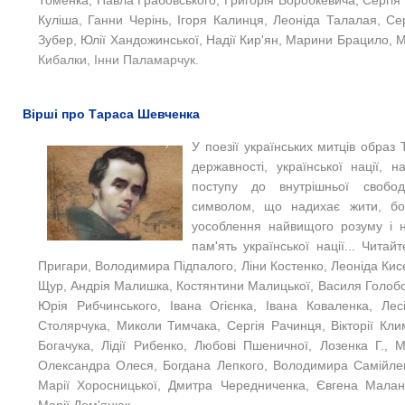
Томенка, Павла Грабовського, Григорія Воробкевича, Сергі
Куліша, Ганни Черінь, Ігоря Калинця, Леоніда Талалая, Се
Зубер, Юлії Хандожинської, Надії Кир'ян, Марини Брацило, 
Кибалки, Інни Паламарчук.
Вірші про Тараса Шевченка
У поезії українських митців образ
державності, української нації, н
поступу до внутрішньої свобод
символом, що надихає жити, бор
уособлення найвищого розуму і 
пам'ять української нації... Чита
Пригари, Володимира Підпалого, Ліни Костенко, Леоніда Кис
Щур, Андрія Малишка, Костянтини Малицької, Василя Голобо
Юрія Рибчинського, Івана Огієнка, Івана Коваленка, Лес
Столярчука, Миколи Тимчака, Сергія Рачинця, Вікторії Кли
Богачука, Лідії Рибенко, Любові Пшеничної, Лозенка Г.,
Олександра Олеся, Богдана Лепкого, Володимира Самійленк
Марії Хоросницької, Дмитра Чередниченка, Євгена Малан