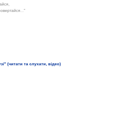
айся,
повертайся..."
і" (читати та слухати, відео)