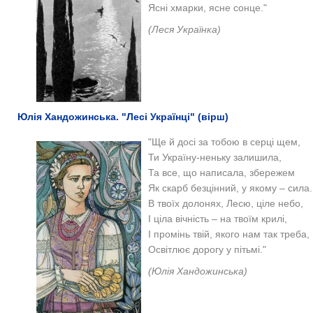
Ясні хмарки, ясне сонце."
(Леся Українка)
Юлія Хандожинська. "Лесі Українці" (вірш)
"Ще й досі за тобою в серці щем,
Ти Україну-неньку залишила,
Та все, що написала, збережем
Як скарб безцінний, у якому – сила.
В твоїх долонях, Лесю, ціле небо,
І ціла вічність – на твоїм крилі,
І промінь твій, якого нам так треба,
Освітлює дорогу у пітьмі."
(Юлія Хандожинська)