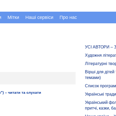
и
Мітки
Наші сервіси
Про нас
УСІ АВТОРИ –
Художня літера
Літературні тво
Вірші для дітей
темами)
Список програмн
") – читати та слухати
Українські тради
Український фол
притчі, казки, ба