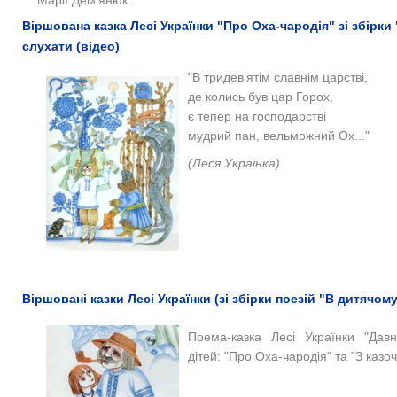
Марії Дем'янюк.
Віршована казка Лесі Українки "Про Оха-чародія" зі збірки
слухати (відео)
"В тридев’ятім славнім царстві,
де колись був цар Горох,
є тепер на господарстві
мудрий пан, вельможний Ох..."
(Леся Українка)
Віршовані казки Лесі Українки (зі збірки поезій "В дитячому
Поема-казка
Лесі Українки
"Дав
дітей:
"Про Оха-чародія" та "З казоч