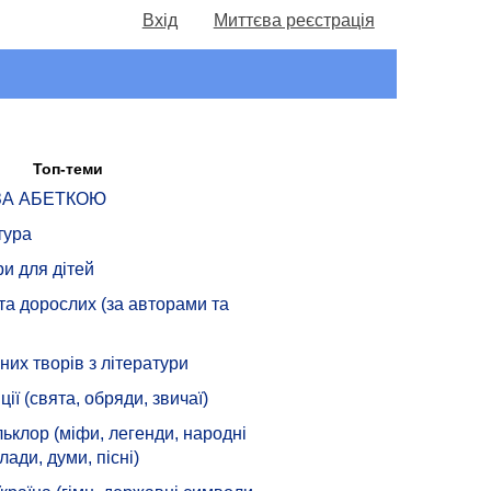
Вхід
Миттєва реєстрація
Топ-теми
 ЗА АБЕТКОЮ
тура
ри для дітей
 та дорослих (за авторами та
их творів з літератури
ції (свята, обряди, звичаї)
ьклор (міфи, легенди, народні
лади, думи, пісні)