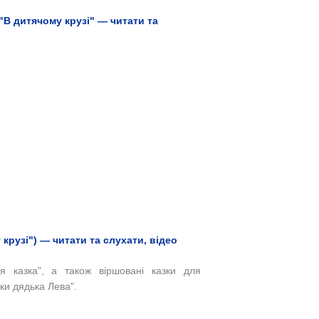
 "В дитячому крузі" — читати та
 крузі") — читати та слухати, відео
ня казка", а також
віршовані казки для
ки дядька Лева".