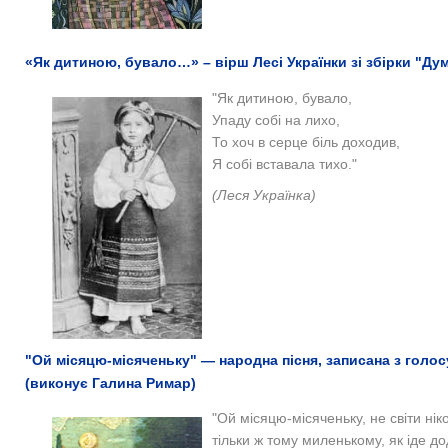
«Як дитиною, бувало…» – вірш Лесі Українки зі збірки "Думи
"Як дитиною, бувало,
Упаду собі на лихо,
То хоч в серце біль доходив,
Я собі вставала тихо."
(Леся Українка)
"Ой місяцю-місяченьку" — народна пісня, записана з голос
(виконує Галина Римар)
"Ой місяцю-місяченьку, не світи нік
тільки ж тому миленькому, як іде д