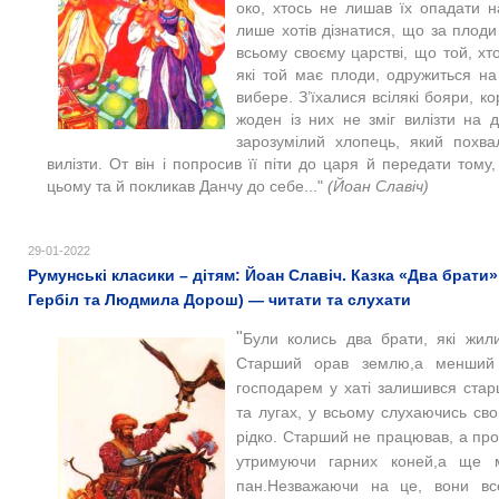
око, хтось не лишав їх опадати 
лише хотів дізнатися, що за плоди
всьому своєму царстві, що той, хто
які той має плоди, одружиться на 
вибере. З’їхалися всілякі бояри, ко
жоден із них не зміг вилізти на 
зарозумілий хлопець, який похва
вилізти. От він і попросив її піти до царя й передати тому
цьому та й покликав Данчу до себе..."
(Йоан Славіч)
29-01-2022
Румунські класики – дітям: Йоан Славіч. Казка «Два брати
Гербіл та Людмила Дорош) — читати та слухати
"
Були колись два брати, які жили
Старший орав землю,а менший 
господарем у хаті залишився ста
та лугах, у всьому слухаючись сво
рідко. Старший не працював, а про
утримуючи гарних коней,а ще м
пан.Незважаючи на це, вони вс