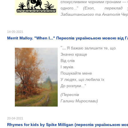
спокусливими чорними гронами — бе
одного..."
(Езоп,
переклад 
Забаштанського та Анатолія Чер
14-05-2021
Merrit Malloy. "When I..." Переспів українською мовою від
"...
Я бажаю залишити те, що
Значно краще
Від слів
І звуків.
Пошукайте мене
У людях,
що любила їх
До розлуки..."
(Переспів
Галини Мирослави)
20-04-2021
Rhymes for kids by Spike Milligan (переспів українською 