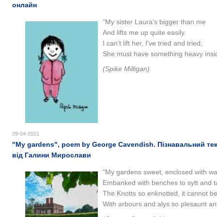
онлайн
"My sister Laura's bigger than me
And lifts me up quite easily.
I can't lift her, I've tried and tried;
She must have something heavy insi
(
Spike Milligan)
09-04-2021
"My gardens", poem by George Cavendish. Пізнавальний те
від Галини Мирослави
"
My gardens sweet, enclosed with wal
Embanked with benches to sytt and t
The Knotts so enknotted, it cannot be
With arbours and alys so plesaunt an