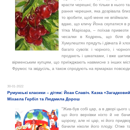
красти черешні; бо тільки в нього та
рання черешня, яка дозрівала близь
то зробити, щоб мене не впіймали. 
вдаю, що кличу Йона скупатися в р
тітка Маріоара, – поїхав привезти
чесалки в Кодрень, що біля ф
Хумулештях прядуть і дівчата й хлопц
багато сувоїв: i чорного, і чорног
продають і шматками, і вже шитими
вірменським купцям, що приїжджають навмисне з інших міст
Фрумос та звідусіль, а також спродують на ярмарках повсюди.
30-01-2022
Румунські класики – дітям: Йоан Славіч. Казка «Загадкови
Міхаела Гербіл та Людмила Дорош
"Жив-був собі цар, а в дворі цього
що його верхівки ніхто й не бач
щороку, але ні цар, ні його придво
бачили ніколи його плоду. Отже та