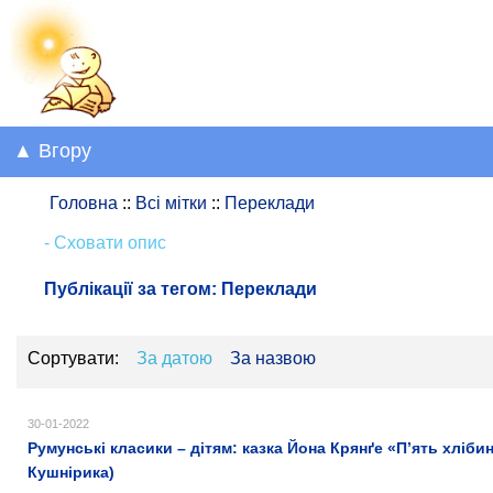
▲ Вгору
Головна
::
Всі мітки
::
Переклади
- Сховати опис
Публікації за тегом:
Переклади
Сортувати:
За датою
За назвою
30-01-2022
Румунські класики – дітям: казка Йона Крянґе «П’ять хліби
Кушнірика)