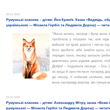
28-01-2022
Румунські класики – дітям: Йон Крянґе. Казка «Ведмідь, 
українською — Міхаела Гербіл та Людмила Дорош) — читат
"Жила колись лисиця і була вона хи
пробігала у пошуках їжі, але ніде
вийшла на край дороги і лягла пі
його зробити, аби знайти щось по
передні лапи, лисиці запахло рибою
дивлячись униз уздовж дороги, по
Добре! – подумала лисиця. – Ось їж
за куща й простяглася посеред доро
до лисиці, її побачив селянин, я
вона насправді мертва, він гукнув в
26-01-2022
Румунські класики – дітям: Александру Мітру, казка «Вовк
румунської — Міхаела Гербіл та Людмила Дорош) — читати