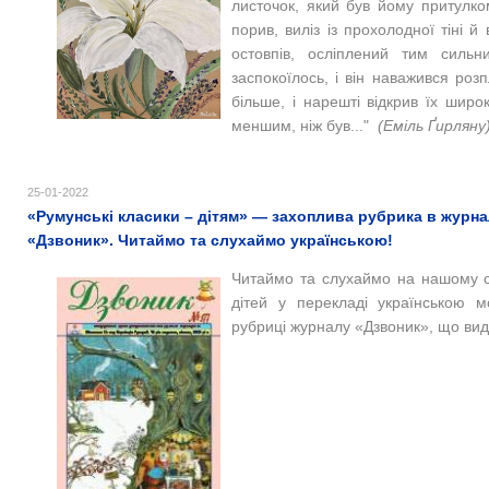
листочок, який був йому притулко
порив, виліз із прохолодної тіні й 
остовпів, осліплений тим силь
заспокоїлось, і він наважився роз
більше, і нарешті відкрив їх широ
меншим, ніж був..."
(
Еміль Ґирляну
25-01-2022
«Румунські класики – дітям» — захоплива рубрика в журнал
«Дзвоник». Читаймо та слухаймо українською!
Читаймо та слухаймо на нашому с
дітей у перекладі українською мо
рубриці журналу
«Дзвоник», що вид