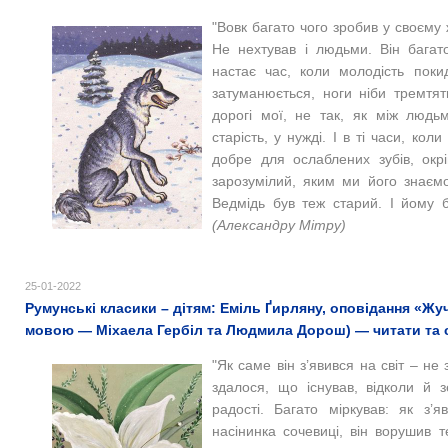
"Вовк багато чого зробив у своєму ж
Не нехтував і людьми. Він багато
настає час, коли молодість поки
затуманюється, ноги ніби тремтят
дорогі мої, не так, як між людь
старість, у нужді. І в ті часи, кол
добре для ослаблених зубів, окр
зарозумілий, яким ми його знаємо
Ведмідь був теж старий. І йому б
(Александру Мітру)
25-01-2022
Румунські класики – дітям: Еміль Ґирляну, оповідання «Жу
мовою — Міхаела Гербіл та Людмила Дорош) — читати та 
"Як самe він з’явився на світ – не 
здалося, що існував, відколи й з
радості. Багато міркував: як з’
насінинка сочевиці, він ворушив 