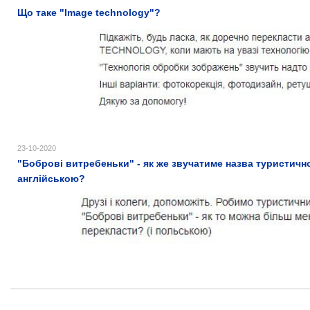
Що таке "Image technology"?
23-10-2020
"Боброві витребеньки" - як же звучатиме назва туристично
англійською?