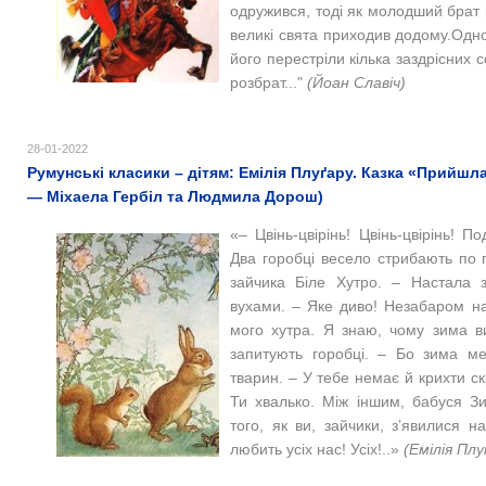
одружився, тоді як молодший брат 
великі свята приходив додому.Одно
його перестріли кілька заздрісних с
розбрат..."
(Йоан Славіч)
28-01-2022
Румунські класики – дітям: Емілія Плуґару. Казка «Прийшл
— Міхаела Гербіл та Людмила Дорош)
«‒ Цвінь-цвірінь! Цвінь-цвірінь! П
Два горобці весело стрибають по г
зайчика Біле Хутро. ‒ Настала з
вухами. – Яке диво! Незабаром на
мого хутра. Я знаю, чому зима в
запитують горобці. ‒ Бо зима м
тварин. ‒ У тебе немає й крихти ск
Ти хвалько. Між іншим, бабуся З
того, як ви, зайчики, з’явилися н
любить усіх нас! Усіх!
..»
(Емілія Плу