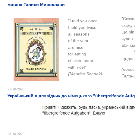
мовою Галини Мирослави
"Сказав
"I told you once
скажу 
I told you twice
що рік
all seasons
чудові
of the year
аби см
are nice
бул
for eating
щодня
chicken soup
with rice!"
(перес
(Maurice Sendak)
Галин
27-10-2020
Український відповідник до німецького "übergreifende Auf
23-10-2020