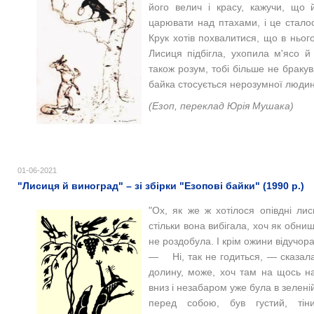
його велич і красу, кажучи, що 
царювати над птахами, і це сталос
Крук хотів похвалитися, що в нього
Лисиця підбігла, ухопила м'ясо й
також розум, тобі більше не браку
байка стосується нерозумної людин
(Езоп, переклад Юрія Мушака)
01-06-2021
"Лисиця й виноград" – зі збірки "Езопові байки" (1990 р.)
"Ох, як же ж хотілося опівдні лис
стільки вона вибігала, хоч як обниш
не роздобула. І крім ожини відучора
— Ні, так не годиться, — сказала
долину, може, хоч там на щось 
вниз і незабаром уже була в зелені
перед собою, був густий, тін