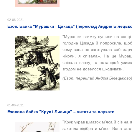
02-06-2021
Езоп. Байка "Мурашки і Цикада" (переклад Андрія Білецько
"Мурашки взимку сушили на сонці 
голодна Цикада й попросила, щоб ї
чому вона не заготувала собі харчі
ніколи, я співала». На це Мураш
співала влітку, то потанцюй узим
згодом не довелося шкодувати."
(Езоп, переклад Андрія Білецького
01-06-2021
Езопова байка "Крук і Лисиця" – читати та слухати
"
Крук украв шматок м’‎яса й сів на
захотіла відібрати м'ясо. Вона ст