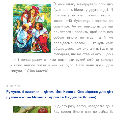
"
Якось улітку мандрували собі дво
було три хлібини, у другого дві. 
присіли у затінку плакучої верби
кожен свій буханець і почали р
смачніше. Аж тут підходить ще од
привітався і просить, щоб його поч
собою нічого не має, та й куп
пообідаємо разом, — кажуть йому
обідає двоє, там вистачить і для т
голодний, що не став чекати, щоб 
них і почав разом з ними наминати сухий хліб та холод
ніякого іншого питва у них не було. І їли вони доти, доки
кинули..."
(Йон Крянґе)
30-01-2022
Румунські класики – дітям: Йон Крянґе. Оповідання для ді
румунської — Міхаела Гербіл та Людмила Дорош)
"Одного разу влітку, незадовго до 
йду серед білого дня до вуйка Ва