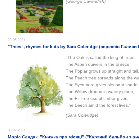
(
George Cavendish)
29-03-2021
"Trees", rhymes for kids by Sara Coleridge (переспів Галин
"​The Oak is called the king of trees,
The Aspen quivers in the breeze,
The Poplar grows up straight and tall
The Peach tree spreads along the wal
The Sycamore gives pleasant shade,
The Willow droops in watery glade,
The Fir tree useful timber gives,
The Beech amid the forest lives."
(
Sara Coleridge)
06-02-2021
Моріс Сендак. "Книжка про місяці" ("Курячий бульйон з ри