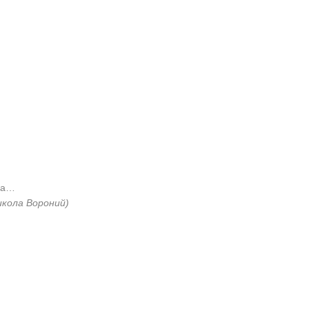
на…
икола Вороний)