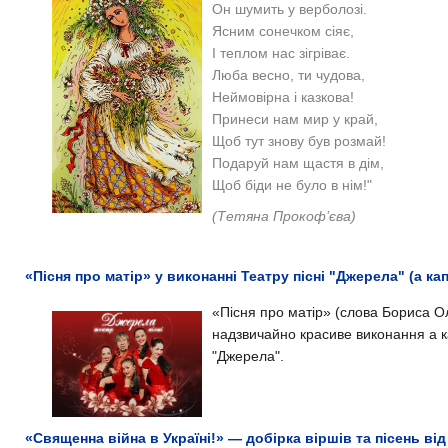
Он шумить у верболозі.
Ясним сонечком сіяє,
І теплом нас зігріває.
Люба весно, ти чудова,
Неймовірна і казкова!
Принеси нам мир у край,
Щоб тут знову був розмай!
Подаруй нам щастя в дім,
Щоб біди не було в нім!"
(Тетяна Прокоф’єва)
«Пісня про матір» у виконанні Театру пісні "Джерела" (а кап
«Пісня про матір» (
с
лова Бориса Ол
надзвичайно красиве виконання а ка
"Джерела".
«Священна вiйна в Украïнi!» — добірка віршів та пісень ві