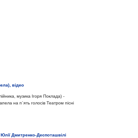
ела), відео
ійника, музика Ігоря Поклада
) -
пела на п`ять голосів Театром пісні
д Юлiї Дмитренко-Деспоташвiлi