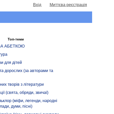
Вхід
Миттєва реєстрація
Топ-теми
 ЗА АБЕТКОЮ
тура
ри для дітей
 та дорослих (за авторами та
их творів з літератури
ції (свята, обряди, звичаї)
ьклор (міфи, легенди, народні
лади, думи, пісні)