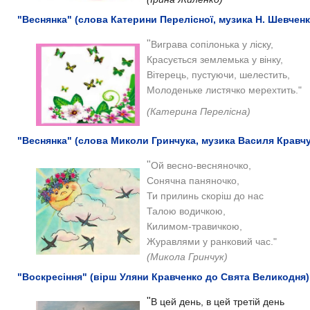
"Веснянка" (слова Катерини Перелісної, музика Н. Шевченк
"
Виграва сопілонька
у ліску,
Красується землемька
у вінку,
Вітерець, пустуючи,
шелестить,
Молоденьке листячко
мерехтить."
(Катерина Перелісна)
"Веснянка" (слова Миколи Гринчука, музика Василя Кравчу
"
Ой весно-весняночко,
Сонячна паняночко,
Ти прилинь скоріш до нас
Талою водичкою,
Килимом-травичкою,
Журавлями у ранковий час."
(Микола Гринчук)
"Воскресіння" (вірш Уляни Кравченко до Свята Великодня)
"
В цей день, в цей третій день