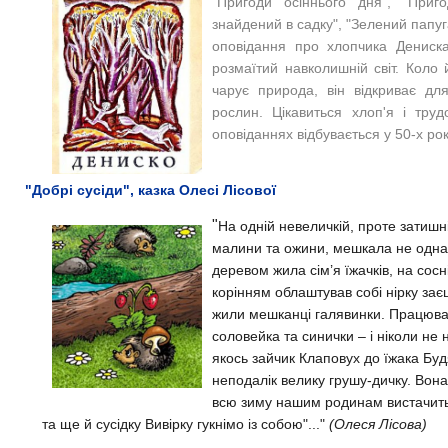
"Пригоди осіннього дня", "Приго
знайдений в садку", "Зелений папуг
оповідання про хлопчика Дениска
розмаїтий навколишній світ. Коло 
чарує природа, він відкриває для
рослин. Цікавиться хлоп'я і тру
оповіданнях відбувається у 50-х ро
"Добрі сусіди", казка Олесі Лісової
"
На одній невеличкій, проте затишн
малини та ожини, мешкала не одна 
деревом жила сім’я їжачків, на сосні
корінням облаштував собі нірку зає
жили мешканці галявинки. Працювали
соловейка та синички – і ніколи не 
якось зайчик Клаповух до їжака Буд
неподалік велику грушу-дичку. Вона
всю зиму нашим родинам вистачить.
та ще й сусідку Вивірку гукнімо із собою"..."
(Олеся Лісова)