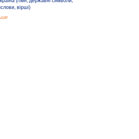
країна (гімн, державні символи,
ислови, вірші)
ьше