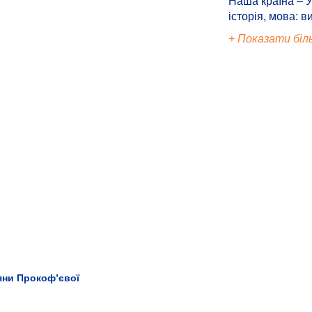
Наша країна – У
історія, мова: в
+ Показати біл
.
тяни Прокоф’євої