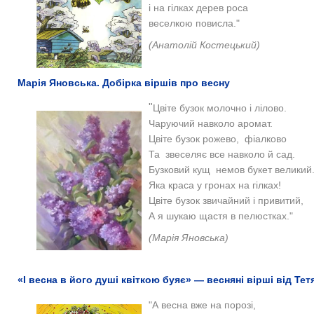
і на гілках дерев роса
веселкою повисла."
(Анатолій Костецький)
Марія Яновська. Добірка віршів про весну
"
Цвіте бузок молочно і лілово.
Чаруючий навколо аромат.
Цвіте бузок рожево, фіалково
Та звеселяє все навколо й сад.
Бузковий кущ немов букет великий
Яка краса у гронах на гілках!
Цвіте бузок звичайний і привитий,
А я шукаю щастя в пелюстках."
(Марія Яновська)
«І весна в його душі квіткою буяє» — весняні вірші від Те
"А весна вже на порозі,