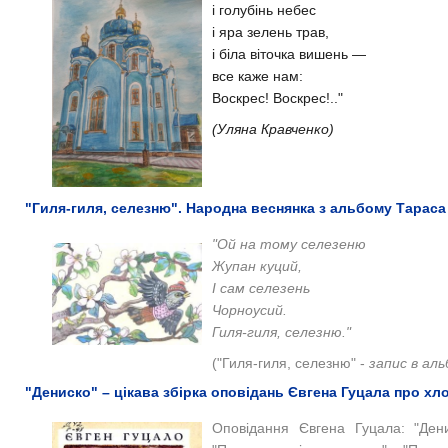
і голубінь небес
і яра зелень трав,
і біла віточка вишень —
все каже нам:
Воскрес! Воскрес!.."
(Уляна Кравченко)
"Гиля-гиля, селезню". Народна веснянка з альбому Тарас
"Ой на тому селезеню
Жупан куций,
І сам селезень
Чорноусий.
Гиля-гиля, селезню."
("Гиля-гиля, селезню" -
запис в ал
"Дениско" – цікава збірка оповідань Євгена Гуцала про хло
Оповідання Євгена Гуцала: "Дени