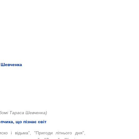
а Шевченка
ьбомі Тараса Шевченка)
пчика, що пізнає світ
ско і відьма", "Пригоди літнього дня",