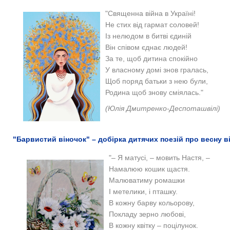
"Священна вiйна в Украïнi!
Не стих вiд гармат соловей!
Iз нелюдом в битвi єдинiй
Вiн спiвом єднає людей!
За те, щоб дитина спокiйно
У власному домi знов гралась,
Щоб поряд батьки з нею були,
Родина щоб знову смiялась."
(Юлiя Дмитренко-Деспоташвiлi)
"Барвистий віночок" – добірка дитячих поезій про весну 
"– Я матусі,
–
мовить Настя,
–
Намалюю кошик щастя.
Малюватиму ромашки
І метелики, і пташку.
В кожну барву кольорову,
Покладу зерно любові,
В кожну квітку – поцілунок.