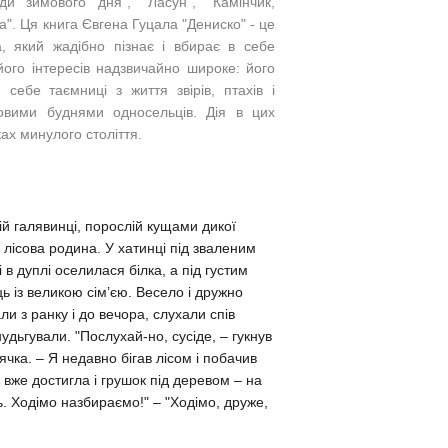
ди зимового дня", "Ласун", "Камінчик,
а". Ця книга Євгена Гуцала "Дениско" - це
, який жадібно пізнає і вбирає в себе
його інтересів надзвичайно широке: його
 себе таємниці з життя звірів, птахів і
довими буднями односельців. Дія в цих
ках минулого століття.
ій галявинці, порослій кущами дикої
лісова родина. У хатинці під зваленим
 в дуплі оселилася білка, а під густим
ць із великою сім’єю.
Весело і дружно
 з ранку і до вечора, слухали спів
нудьгували. "Послухай-но, сусіде, – гукнув
ячка. – Я недавно бігав лісом і побачив
 вже достигла і грушок під деревом – на
 Ходімо назбираємо!" – "Ходімо, друже,