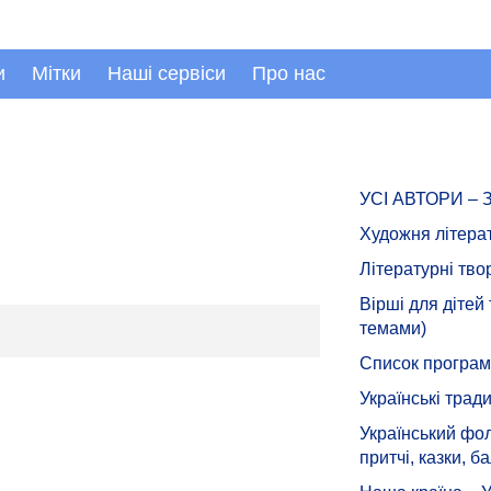
и
Мітки
Наші сервіси
Про нас
УСІ АВТОРИ –
Художня літера
Літературні тво
Вірші для дітей
темами)
Список програмн
Українські тради
Український фол
притчі, казки, ба