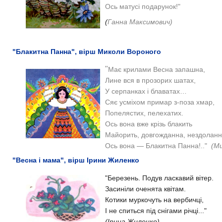
Ось матусі подарунок!"
(
Ганна Максимович)
"Блакитна Панна", вірш Миколи Вороного
"
Має крилами Весна з
апашна,
Лине вся в прозорих шатах,
У серпанках і блаватах…
Сяє усміхом примар з
-поза хмар,
Попелястих, пелехатих.
Ось вона вже крізь блакить
Майорить, д
овгожданна, нездолан
Ось вона — Блакитна Панна!.."
(М
"Весна і мама", вірш Ірини Жиленко
"Березень. Подув ласкавий вітер.
Засиніли оченята квітам.
Котики муркочуть на вербичці,
І не спиться під снігами річці..."
(Ірина Жиленко)