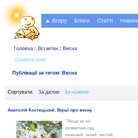
▲ Вгору
Блоги
Статті
Новин
Головна
::
Всі мітки
::
Весна
- Сховати опис
Публікації за тегом:
Весна
Сортувати:
За датою
За назвою
Анатолій Костецький. Вірші про весну
"
Лише за ніч
розквітнув сад,
казковий, тихий, чистий,