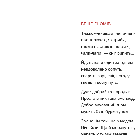
ВЕЧІР ГНОМІВ
Тишком-нишком, чапи-чапи
в капелюхах, як гриби,
гноми шастають ногами,—
чапи-чапи, — сніг рипить...
Йдуть вони один за одним,
невдоволено сопуть,
сварять зорі, сніг, погоду,
і котів, і довгу путь.
Дуже добрий то народик.
Просто в них така вже мод
Добре вихований гном
мусить буть буркотуном.
Звісно, їм таки не з медом.
Ніч. Коти. Ще й мерзнуть в
Червоніють між заметів