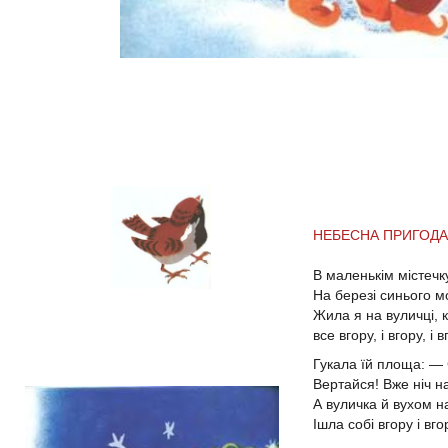
НЕБЕСНА ПРИГОДА
В маленькім містечк
На березі синього м
Жила я на вуличці, 
все вгору, і вгору, і в
Гукала їй площа: —
Вертайся! Вже ніч на
А вуличка й вухом на
Ішла собі вгору і вго