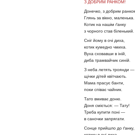
З ДОБРИМ РАНКОМ!
Донечко, з добрим ранко
Глянь за вікно, маленька.
Котик на нашім ґанку
з чорного став біленький.
Сніг йому в очі диха,
котик кумедно чмиха.
Вуха сховавши в іній,
диба трамвайчик синій.
З неба летять троянди —
щічки дітей квітчають.
Мама прасує банти,
поки співає чайник.
Тато вмиває доню.
Доня сміється: — Тату!
Треба купити поні —
в саночки запрягати.
Сонце прийшло до ґанку,
котику в очі диха...