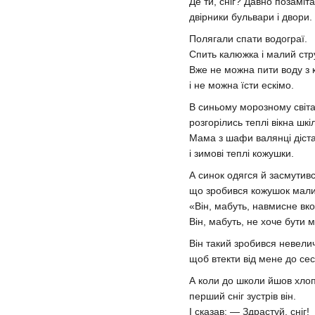
Де ти, сніг? Давно позаміт
двірники бульвари і двори.
Полягали спати водограї.
Спить калюжка і малий стр
Вже не можна пити воду з 
і не можна їсти ескімо.
В синьому морозному світа
розгорілись теплі вікна шкіл
Мама з шафи валянці діст
і зимові теплі кожушки.
А синок одягся й засмутивс
що зробився кожушок мали
«Він, мабуть, навмисне вк
Він, мабуть, не хоче бути м
Він такий зробився невели
щоб втекти від мене до сес
А коли до школи йшов хло
перший сніг зустрів він.
І сказав: — Здрастуй, сніг!