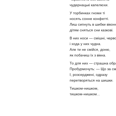
чудернацькі капелюхи.
У торбинках гноми ті
носять сонне конфетті.
Лиш сипнуть в шибки вікон
дітям сняться сни казкові.
В них носи — смішні, черво
і хода у них чудна.
Але ти не смійся, доню,
як побачиш їх з вікна.
То для них — страшна обр
Пробурмочуть: — Що за см
І, розсерджені, одразу
перетворяться на шишки.
Тишком-нишком,
тишком-нишком...