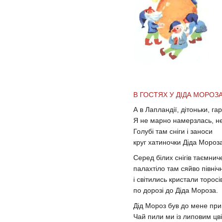
В ГОСТЯХ У ДІДА МОРОЗ
А в Лапландії, дітоньки, га
Я не марно намерзлась, н
Голубі там сніги і заноси
круг хатиночки Діда Мороз
Серед білих снігів таємнич
палахтіло там сяйво північ
і світились кристали торосі
по дорозі до Діда Мороза.
Дід Мороз був до мене при
Чай пили ми із липовим цв