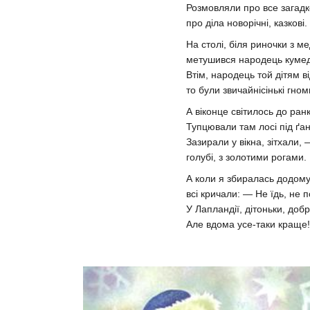
Розмовляли про все загадк
про діла новорічні, казкові.
На столі, біля риночки з м
метушився народець куме
Втім, народець той дітям 
то були звичайнісінькі гном
А віконце світилось до ранк
Тупцювали там лосі під ґа
Зазирали у вікна, зітхали, 
голубі, з золотими рогами.
А коли я збиралась додому
всі кричали: — Не їдь, не 
У Лапландії, дітоньки, добр
Але вдома усе-таки краще!