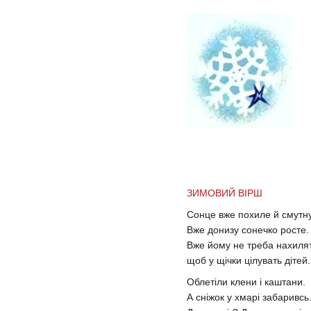
ЗИМОВИЙ ВІРШ
Сонце вже похиле й смутн
Вже донизу сонечко росте.
Вже йому не треба нахиля
щоб у щічки цілувать дітей.
Облетіли клени і каштани.
А сніжок у хмарі забаривсь