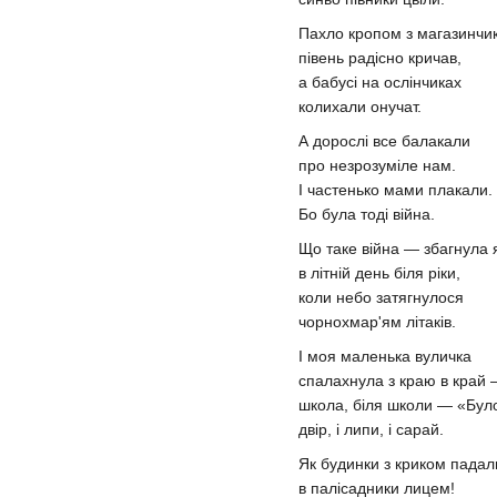
Пахло кропом з магазинчик
півень радісно кричав,
а бабусі на ослінчиках
колихали онучат.
А дорослі все балакали
про незрозуміле нам.
І частенько мами плакали.
Бо була тоді війна.
Що таке війна — збагнула 
в літній день біля ріки,
коли небо затягнулося
чорнохмар'ям літаків.
І моя маленька вуличка
спалахнула з краю в край
школа, біля школи — «Бул
двір, і липи, і сарай.
Як будинки з криком падал
в палісадники лицем!