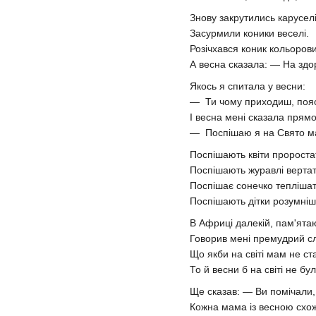
Знову закрутились каруселі
Засурмили коники веселі.
Розічхався коник кольоров
А весна сказала: — На здо
Якось я спитала у весни:
— Ти чому приходиш, поя
І весна мені сказала прямо
— Поспішаю я на Свято м
Поспішають квіти пророста
Поспішають журавлі вертат
Поспішає сонечко теплішат
Поспішають дітки розумніш
В Африці далекій, пам'ята
Говорив мені премудрий с
Що якби на світі мам не ст
То й весни б на світі не бул
Ще сказав: — Ви помічали
Кожна мама із весною схо