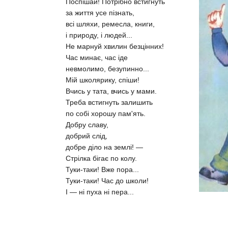
Поспішай! Потрібно встигнуть
за життя усе пізнать,
всі шляхи, ремесла, книги,
і природу, і людей...
Не марнуй хвилин безцінних!
Час минає, час іде
невмолимо, безупинно...
Мій школярику, спіши!
Вчись у тата, вчись у мами.
Треба встигнуть залишить
по собі хорошу пам'ять.
Добру славу,
добрий слід,
добре діло на землі! —
Стрілка бігає по колу.
Туки-таки! Вже пора...
Туки-таки! Час до школи!
І — ні пуха ні пера...