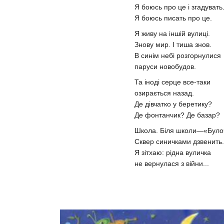
Я боюсь про це і згадувать
Я боюсь писать про це.
Я живу на іншій вулиці.
Знову мир. І тиша знов.
В синім небі розгорнулися
паруси новобудов.
Та іноді серце все-таки
озирається назад.
Де дівчатко у беретику?
Де фонтанчик? Де базар?
Школа. Біля школи—«Було
Сквер синичками дзвенить.
Я зітхаю: рідна вуличка
не вернулася з війни...