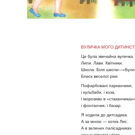
ВУЛИЧКА МОГО ДИТИНС
Це була звичайна вуличка.
Липи. Лави. Квітники.
Школа. Біля школи—«Було
Блиск веселої ріки.
Пофарбовані парканчики,
і кульбаби, і коза,
і морозиво в «стаканчиках»
і фонтанчик, і базар.
Я ходила до дитсадика.
А за мною — котик Лис.
А в зелених палісадниках
синьо півники цвіли.