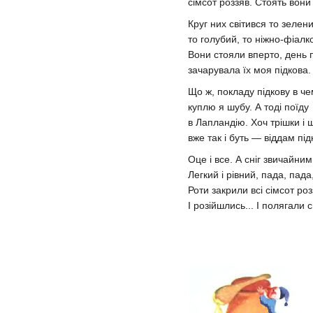
сімсот роззяв. Стоять вони і
Круг них світився то зелений
то голубий, то ніжно-фіалк
Вони стояли вперто, день 
зачарувала їх моя підкова.
Що ж, покладу підкову в ч
куплю я шубу. А тоді поїду
в Лапландію. Хоч трішки і 
вже так і буть — віддам під
Оце і все. А сніг звичайним
Легкий і рівний, пада, пада,
Роти закрили всі сімсот роз
І розійшлись... І полягали 