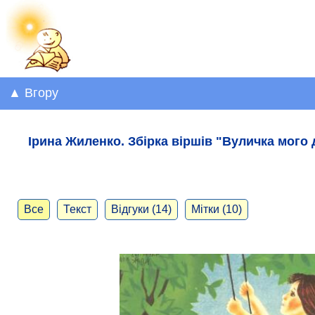
▲ Вгору
Ірина Жиленко. Збірка віршів "Вуличка мого
Все
Текст
Відгуки (14)
Мітки (10)