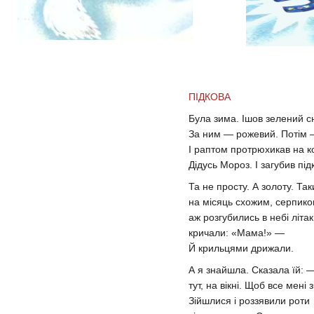
ПІДКОВА
Була зима. Ішов зелений сн
За ним — рожевий. Потім 
І раптом протрюхикав на к
Дідусь Мороз. І загубив під
Та не просту. А золоту. Так
на місяць схожим, серпик
аж розгубились в небі літак
кричали: «Мама!» —
Й крильцями дрижали.
А я знайшла. Сказала їй: —
тут, на вікні. Щоб все мені
Зійшлися і роззявили роти