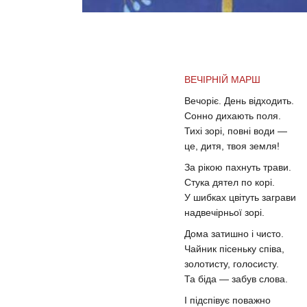
ВЕЧІРНІЙ МАРШ
Вечоріє. День відходить.
Сонно дихають поля.
Тихі зорі, повні води —
це, дитя, твоя земля!
За рікою пахнуть трави.
Стука дятел по корі.
У шибках цвітуть заграви
надвечірньої зорі.
Дома затишно і чисто.
Чайник пісеньку співа,
золотисту, голосисту.
Та біда — забув слова.
І підспівує поважно