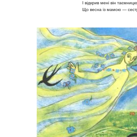
І відкрив мені він таємницю
Що весна із мамою — сест