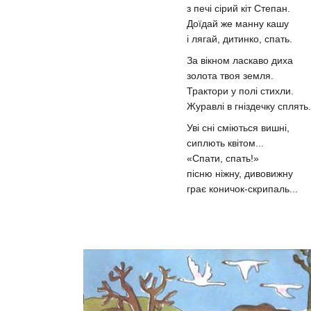
з печі сірий кіт Степан.
Доїдай же манну кашу
і лягай, дитинко, спать.
За вікном ласкаво диха
золота твоя земля.
Трактори у полі стихли.
Журавлі в гніздечку сплять.
Уві сні сміються вишні,
сиплють квітом...
«Спати, спать!»
пісню ніжну, дивовижну
грає коничок-скрипаль...