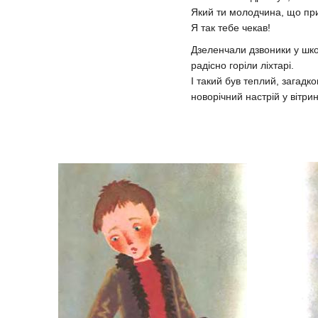
Який ти молодчина, що пр
Я так тебе чекав!
Дзеленчали дзвоники у шк
радісно горіли ліхтарі.
І такий був теплий, загадко
новорічний настрій у вітрин