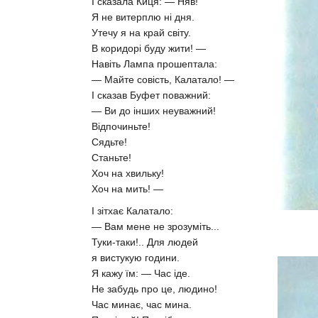
І сказала Киця: — Няв!
Я не витерплю ні дня.
Утечу я на край світу.
В коридорі буду жити! —
Навіть Лампа прошептала:
— Майте совість, Калатало! —
І сказав Буфет поважний:
— Ви до інших неуважний!
Відпочиньте!
Сядьте!
Станьте!
Хоч на хвильку!
Хоч на мить! —
І зітхає Калатало:
— Вам мене не зрозуміть...
Туки-таки!.. Для людей
я вистукую години.
Я кажу їм: — Час іде.
Не забудь про це, людино!
Час минає, час мина.