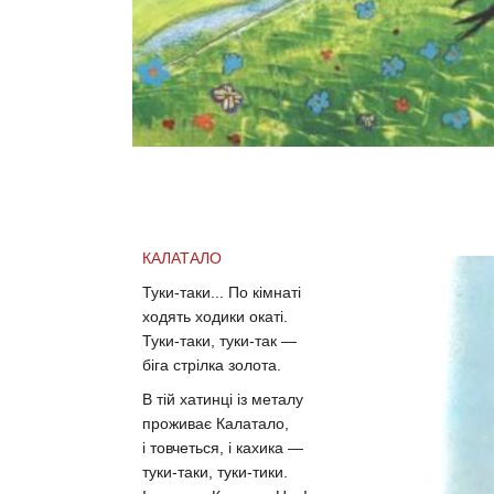
КАЛАТАЛО
Туки-таки... По кімнаті
ходять ходики окаті.
Туки-таки, туки-так —
біга стрілка золота.
В тій хатинці із металу
проживає Калатало,
і товчеться, і кахика —
туки-таки, туки-тики.