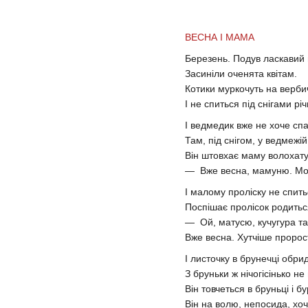
ВЕСНА І МАМА
Березень. Подув ласкавий 
Засиніли оченята квітам.
Котики муркочуть на вербич
І не спиться під снігами річ
І ведмедик вже не хоче сп
Там, під снігом, у ведмежій 
Він штовхає маму волохату
— Вже весна, мамуню. Мо
І малому проліску не спить
Поспішає пролісок родитьс
— Ой, матусю, кучугура та
Вже весна. Хутчіше проро
І листочку в брунечці обри
З бруньки ж нічогісінько не
Він товчеться в бруньці і б
Він на волю, непосида, хоч