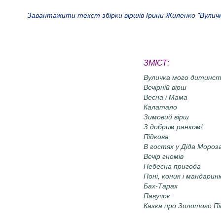
Завантажити текст збірки віршів Ірини Жиленко "Вуличка
ЗМІСТ:
Вуличка мого дитинс
Вечірній вірш
Весна і Мама
Калатало
Зимовий вірш
З добрим ранком!
Підкова
В гостях у Діда Мороз
Вечір гномів
Небесна пригода
Поні, коник і мандарин
Бах-Тарах
Павучок
Казка про Золотого П