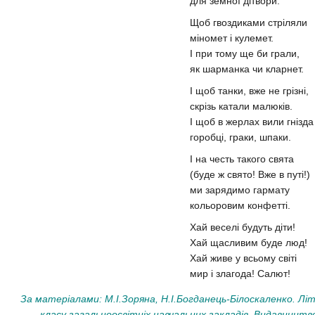
для земної дітвори.
Щоб гвоздиками стріляли
міномет і кулемет.
І при тому ще би грали,
як шарманка чи кларнет.
І щоб танки, вже не грізні,
скрізь катали малюків.
І щоб в жерлах вили гнізд
горобці, граки, шпаки.
І на честь такого свята
(буде ж свято! Вже в путі!)
ми зарядимо гармату
кольоровим конфетті.
Хай веселі будуть діти!
Хай щасливим буде люд!
Хай живе у всьому світі
мир і злагода! Салют!
За матеріалами: М.І.Зоряна, Н.І.Богданець-Білоскаленко. Лі
класу загальноосвітніх навчальних закладів. Видавництво