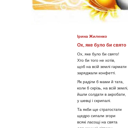
Ірина Жиленко
Ох, яке було би свято
Ох, яке було би свято!
Хто би того не хотів,
щоб на всій землі гармати
заряджали конфетті.
Як раділи б мами й тата,
коли б скрізь, на всій землі
йшли солдати в акробати,
у шевці і скрипалі.
Та якби ще стратостати
щедро сипали згори
всякі ласощі на свята