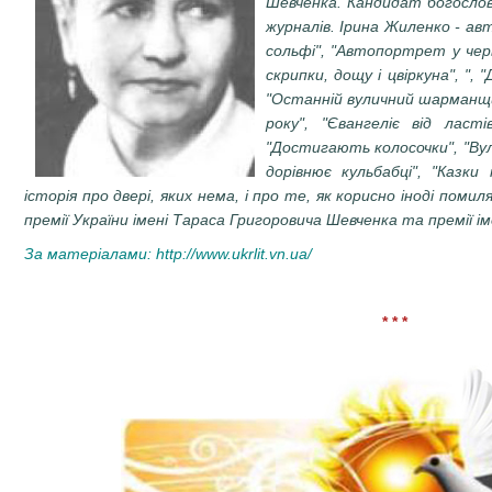
Шевченка. Кандидат богослов
журналів. Ірина Жиленко - ав
сольфі", "Автопортрет у черв
скрипки, дощу і цвіркуна", ",
"Останній вуличний шарманщик
року", "Євангеліє від ласт
"Достигають колосочки", "Вул
дорівнює кульбабці", "Казки
історія про двері, яких нема, і про те, як корисно іноді по
премії України імені Тараса Григоровича Шевченка та премії 
За матеріалами:
http://www.ukrlit.vn.ua/
* * *