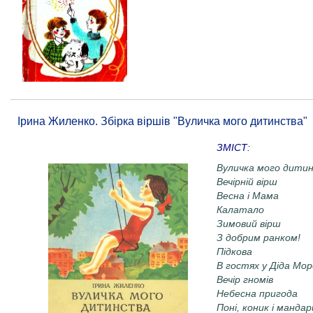
Ірина Жиленко. Збірка віршів "Вуличка мого дитинства"
ЗМІСТ:
Вуличка мого дити
Вечірній вірш
Весна і Мама
Калатало
Зимовий вірш
З добрим ранком!
Підкова
В гостях у Діда Мо
Вечір гномів
Небесна пригода
Поні, коник і манда