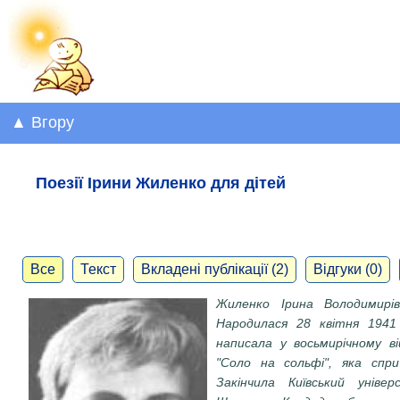
▲ Вгору
Поезії Ірини Жиленко для дітей
Все
Текст
Вкладені публікації (2)
Відгуки (0)
Жиленко Ірина Володимирів
Народилася 28 квітня 1941
написала у восьмирічному в
"Соло на сольфі", яка спри
Закінчила Київський уніве