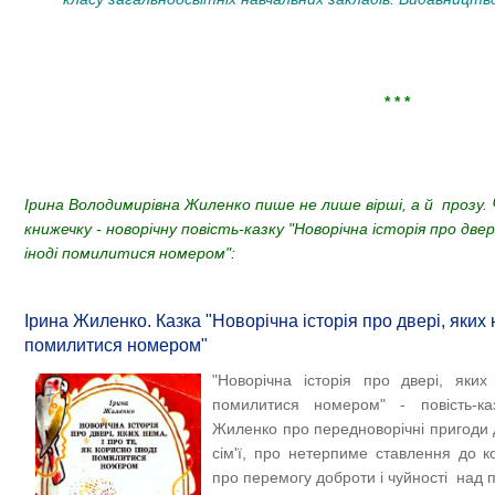
* * *
Ірина Володимирівна Жиленко пише не лише вірші, а й прозу.
книжечку - новорічну повість-казку "Новорічна історія про двері
іноді помилитися номером":
Ірина Жиленко. Казка "Новорічна історія про двері, яких н
помилитися номером"
"Новорічна історія про двері, яки
помилитися номером" - повість-ка
Жиленко про передноворічні пригоди д
сім'ї, про нетерпиме ставлення до ко
про перемогу доброти і чуйності над 