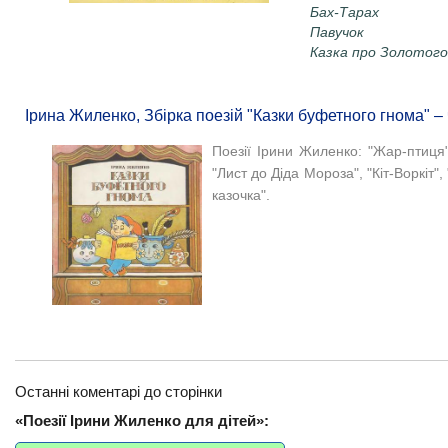
Бах-Тарах
Павучок
Казка про Золотого
Ірина Жиленко, Збірка поезій "Казки буфетного гнома" – 
Поезії Ірини Жиленко: "Жар-птиця",
"Лист до Діда Мороза", "Кіт-Воркіт"
казочка".
Останні коментарі до сторінки
«Поезії Ірини Жиленко для дітей»: