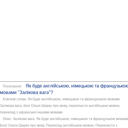
Як буде англійською, німецькою та французько
Посилання:
мовами "Залікова вага"?
Ключові слова: Як буде англійською, німецькою та французькою мовами
Залікова вага, блог Ольги Шарко про мову, перекласти англійською мовою,
переклад з української іншими мовами
Опис: Залікова вага. Як буде англійською, німецькою та французькою мовам
Блог Ольги Шарко про мову. Переклад англійською мовою. Перекласти з