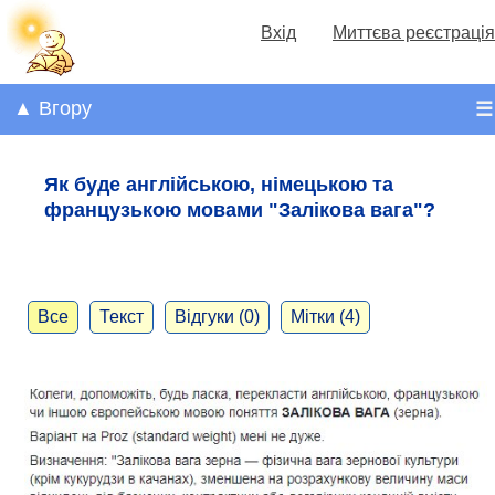
Вхід
Миттєва реєстрація
▲ Вгору
☰
Як буде англійською, німецькою та
французькою мовами "Залікова вага"?
Все
Текст
Відгуки (0)
Мітки (4)