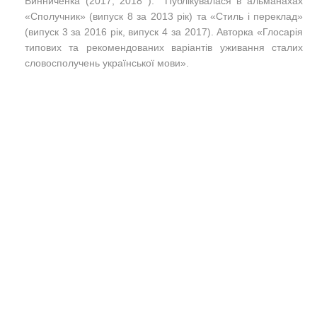
Винниченка (2017, 2018 ). Публікувалася в альманахах
«Сполучник» (випуск 8 за 2013 рік) та «Стиль і переклад»
(випуск 3 за 2016 рік, випуск 4 за 2017). Авторка «Глосарія
типових та рекомендованих варіантів уживання сталих
словосполучень української мови».