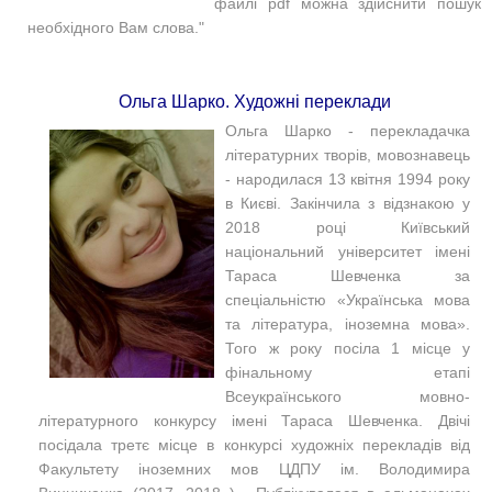
файлі pdf можна здійснити пошук
необхідного Вам слова."
Ольга Шарко. Художні переклади
Ольга Шарко - перекладачка
літературних творів, мовознавець
- народилася 13 квітня 1994 року
в Києві. Закінчила з відзнакою у
2018 році Київський
національний університет імені
Тараса Шевченка за
спеціальністю «Українська мова
та література, іноземна мова».
Того ж року посіла 1 місце у
фінальному етапі
Всеукраїнського мовно-
літературного конкурсу імені Тараса Шевченка. Двічі
посідала третє місце в конкурсі художніх перекладів від
Факультету іноземних мов ЦДПУ ім. Володимира