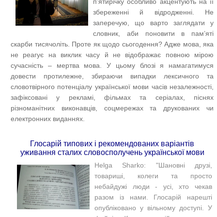
п’ятирічку особливо акцентують на її
збереженні й відродженні. Не
заперечую, що варто заглядати у
словник, аби поновити в пам’яті
скарби тисячоліть. Проте як щодо сьогодення? Адже мова, яка
не реагує на виклик часу й не відображає повною мірою
сучасність – мертва мова. У цьому блозі я намагатимуся
довести протилежне, збираючи випадки лексичного та
словотвірного потенціалу української мови часів незалежності,
зафіксовані у рекламі, фільмах та серіалах, піснях
різноманітних виконавців, соцмережах та друкованих чи
електронних виданнях.
Глосарій типових і рекомендованих варіантів
уживання сталих словосполучень української мови
Helga Sharko: "Шановні друзі,
товариші, колеги та просто
небайдужі люди - усі, хто чекав
разом із нами. Глосарій нарешті
опубліковано у вільному доступі. У