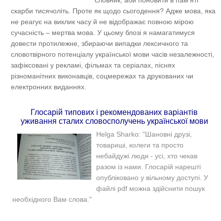
словник, аби поновити в пам’яті
скарби тисячоліть. Проте як щодо сьогодення? Адже мова, яка
не реагує на виклик часу й не відображає повною мірою
сучасність – мертва мова. У цьому блозі я намагатимуся
довести протилежне, збираючи випадки лексичного та
словотвірного потенціалу української мови часів незалежності,
зафіксовані у рекламі, фільмах та серіалах, піснях
різноманітних виконавців, соцмережах та друкованих чи
електронних виданнях.
Глосарій типових і рекомендованих варіантів
уживання сталих словосполучень української мови
Helga Sharko: "Шановні друзі,
товариші, колеги та просто
небайдужі люди - усі, хто чекав
разом із нами. Глосарій нарешті
опубліковано у вільному доступі. У
файлі pdf можна здійснити пошук
необхідного Вам слова."