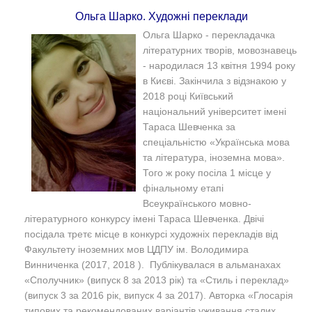
Ольга Шарко. Художні переклади
Ольга Шарко - перекладачка
літературних творів, мовознавець
- народилася 13 квітня 1994 року
в Києві. Закінчила з відзнакою у
2018 році Київський
національний університет імені
Тараса Шевченка за
спеціальністю «Українська мова
та література, іноземна мова».
Того ж року посіла 1 місце у
фінальному етапі
Всеукраїнського мовно-
літературного конкурсу імені Тараса Шевченка. Двічі
посідала третє місце в конкурсі художніх перекладів від
Факультету іноземних мов ЦДПУ ім. Володимира
Винниченка (2017, 2018 ). Публікувалася в альманахах
«Сполучник» (випуск 8 за 2013 рік) та «Стиль і переклад»
(випуск 3 за 2016 рік, випуск 4 за 2017). Авторка «Глосарія
типових та рекомендованих варіантів уживання сталих