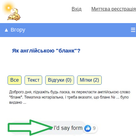
Вхід
Миттєва реєстрація
▲ Вгору
☰
Як англійською "бланк"?
Все
Текст
Відгуки (0)
Мітки (2)