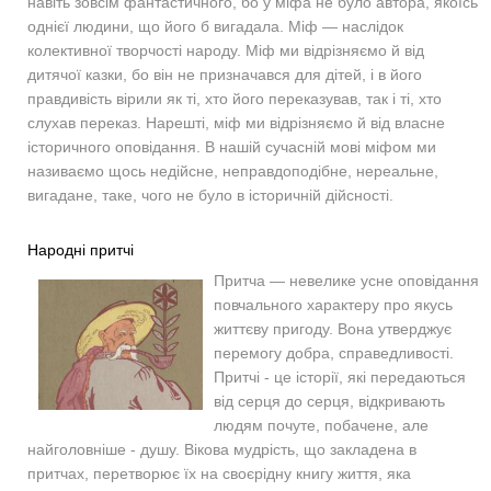
навіть зовсім фантастичного, бо у міфа не було автора, якоїсь
однієї людини, що його б вигадала. Міф — наслідок
колективної творчості народу. Міф ми відрізняємо й від
дитячої казки, бо він не призначався для дітей, і в його
правдивість вірили як ті, хто його переказував, так і ті, хто
слухав переказ. Нарешті, міф ми відрізняємо й від власне
історичного оповідання. В нашій сучасній мові міфом ми
називаємо щось недійсне, неправдоподібне, нереальне,
вигадане, таке, чого не було в історичній дійсності.
Народні притчі
Притча — невелике усне оповідання
повчального характеру про якусь
життєву пригоду. Вона утверджує
перемогу добра, cправедливості.
Притчі - це історії, які передаються
від серця до серця, відкривають
людям почуте, побачене, але
найголовніше - душу. Вікова мудрість, що закладена в
притчах, перетворює їх на своєрідну книгу життя, яка