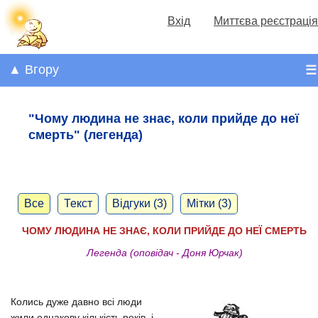
Вхід
Миттєва реєстрація
▲ Вгору
☰
"Чому людина не знає, коли прийде до неї
смерть" (легенда)
Все
Текст
Відгуки (3)
Мітки (3)
ЧОМУ ЛЮДИНА НЕ ЗНАЄ, КОЛИ ПРИЙДЕ ДО НЕЇ СМЕРТЬ
Легенда (оповідач - Доня Юрчак)
Колись дуже давно всі люди
жили однакову кількість років, і