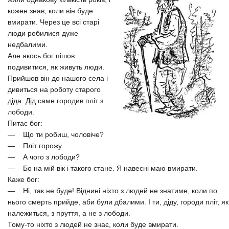
кожен знав, коли він буде
вмирати. Через це всі старі
люди робилися дуже
недбалими.
Але якось бог пішов
подивитися, як живуть люди.
Прийшов він до нашого села і
дивиться на роботу старого
діда. Дід саме городив пліт з
лободи.
Питає бог:
— Що ти робиш, чоловіче?
— Пліт горожу.
— А чого з лободи?
— Бо на мій вік і такого стане. Я навесні маю вмирати.
Каже бог:
— Ні, так не буде! Віднині ніхто з людей не знатиме, коли по
нього смерть прийде, аби були дбалими. І ти, діду, городи пліт, як
належиться, з пруття, а не з лободи.
Тому-то ніхто з людей не знає, коли буде вмирати.