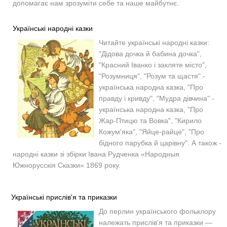
допомагає нам зрозуміти себе та наше майбутнє.
Українські народні казки
Читайте українські народні казки:
"Дідова дочка й бабина дочка",
"Красний Іванко і закляте місто",
"Розумниця", "Розум та щастя" -
українська народна казка, "Про
правду і кривду", "Мудра дівчина" -
українська народна казка, "Про
Жар-Птицю та Вовка", "Кирило
Кожум'яка", "Яйце-райце", "Про
бідного парубка й царівну". А також -
народні казки зі збірки Івана Рудченка «Народныя
Южнорусскія Сказки» 1869 року.
Українські прислів'я та приказки
До перлин українського фольклору
належать прислів'я та приказки —