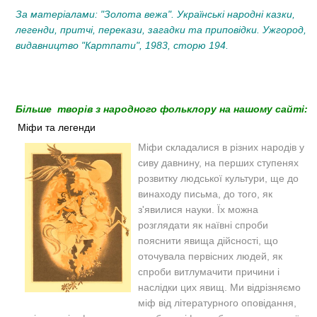
За матеріалами: "Золота вежа". Українські народні казки,
легенди, притчі, перекази, загадки та приповідки. Ужгород,
видавництво "Картпати", 1983, сторю 194.
Більше творів з народного фольклору на нашому сайті:
Міфи та легенди
Міфи складалися в різних народів у
сиву давнину, на перших ступенях
розвитку людської культури, ще до
винаходу письма, до того, як
з'явилися науки. Їх можна
розглядати як наївні спроби
пояснити явища дійсності, що
оточувала первісних людей, як
спроби витлумачити причини і
наслідки цих явищ. Ми відрізняємо
міф від літературного оповідання,