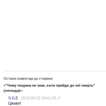
Останні коментарі до сторінки
«"Чому людина не знає, коли прийде до неї смерть"
(легенда)»:
S.G.E
, 2019-09-23 18:41:25,
#
Цікаво!