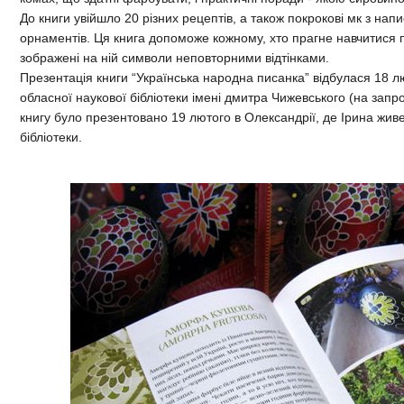
До книги увійшло 20 різних рецептів, а також покрокові мк з на
орнаментів. Ця книга допоможе кожному, хто прагне навчитися п
зображені на ній символи неповторними відтінками.
Презентація книги “Українська народна писанка” відбулася 18 л
обласної наукової бібліотеки імені дмитра Чижевського (на запр
книгу було презентовано 19 лютого в Олександрії, де Ірина живе
бібліотеки.