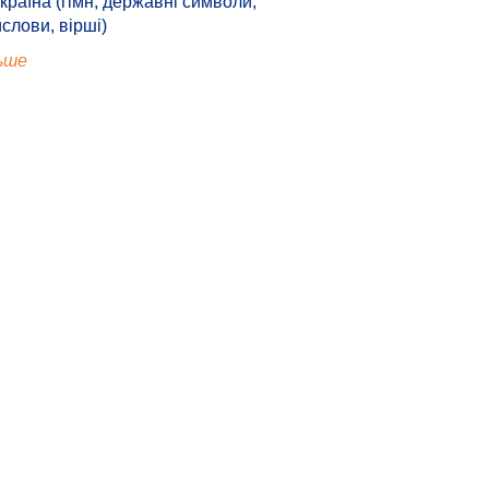
країна (гімн, державні символи,
ислови, вірші)
ьше