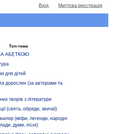
Вхід
Миттєва реєстрація
Топ-теми
 ЗА АБЕТКОЮ
тура
ри для дітей
 та дорослих (за авторами та
их творів з літератури
ції (свята, обряди, звичаї)
ьклор (міфи, легенди, народні
лади, думи, пісні)