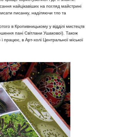
писання найцікавіших на погляд майстрині
исати писанку, наділяючи тло та
ютого в Кропивницькому у відділі мистецтв
ошення пані Світлани Ушакової). Також
 і працює, в Арт-холі Центральної міської