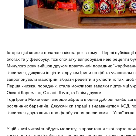
Історія цієї книжки почалася кілька років тому... Перші публікації
блогах та у фейсбуку, тож спочатку випробувані нею рецепти бу
Минулого року вийшов друком практичний порадник "Фарбування
з'явилися, дякуючи ініціативі друзям Ірини по фб та учасникам 
запропонували майстрині зібрати рецепти й укласти їх так, щоб
Перша книжка, порадник, стала можливою завдяки підтримці украї
Оксані Корнелюк, Оксані Штутц та їхнім друзям.
Тоді Ірина Михалевич вперше зібрала в одній добірці найбільш в
рослинних барвників. Дякуючи співпраці з видавництвом КСД, п
з'явилася друга книга про фарбування рослинами - "Українська
У цій книзі читачі знайдуть молитву, з прочитання якої варто по
комах, що здатні фарбувати, і практичні поради - якою сировино