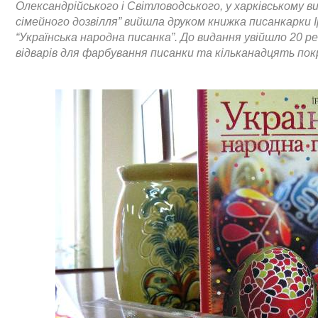
Олександрійського і Світловодського, у харківському в
сімейного дозвілля” вийшла друком книжка писанкарки 
“Українська народна писанка”. До видання увійшло 20 
відварів для фарбування писанки та кільканадцять пок