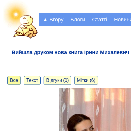
▲ Вгору
Блоги
Статті
Новин
Вийшла друком нова книга Ірини Михалевич 
Все
Текст
Відгуки (0)
Мітки (6)