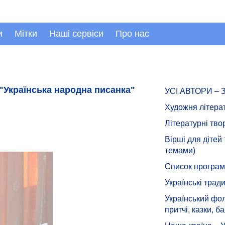
и
Мітки
Наші сервіси
Про нас
"Українська народна писанка"
УСІ АВТОРИ –
Художня літера
Літературні тво
Вірші для дітей
темами)
Список програмн
Українські тради
Український фол
притчі, казки, ба