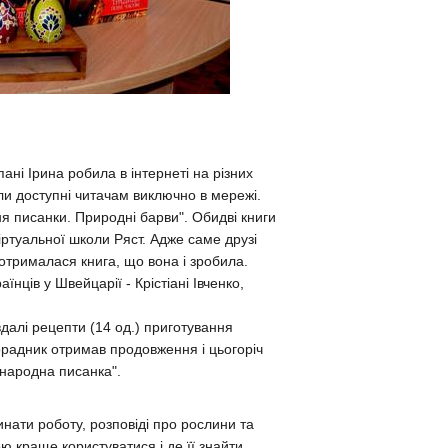
 пані Ірина робила в інтернеті на різних
ли доступні читачам виключно в мережі.
 писанки. Природні барви". Обидві книги
віртуальної школи Ряст. Адже саме друзі
 отрималася книга, що вона і зробила.
нців у Швейцарії - Крістіані Івченко,
далі рецепти (14 од.) приготування
орадник отримав продовження і цьогоріч
 народна писанка".
чинати роботу, розповіді про рослини та
ю краще користуватися і де її знайти.