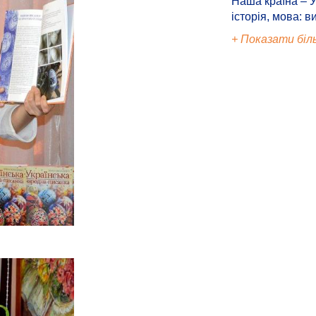
Наша країна – У
історія, мова: в
+ Показати біл