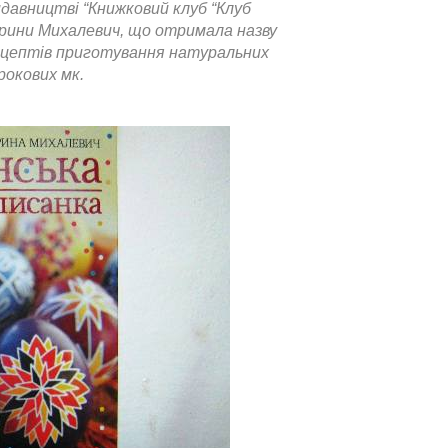
идавництві “Книжковий клуб “Клуб
Ірини Михалевич, що отримала назву
рецептів приготування натуральних
рокових мк.