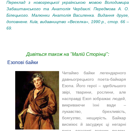
Переклад з новогрецької українською мовою Володимира
Забаштанського та Анатолія Чердаклі. Передмова А. О.
Білецького. Малюнки Анатолія Василенка. Видання друге,
доповнене. Київ, видавництво «Веселка», 1990 р.
, стор. 66 –
69.
Дивіться також на "Малій Сторінці":
Езопові байки
Читаймо байки легендарного
давньогрецького поета-байкаря
Езопа. Його герої – здебільшого
звірі, тварини, рослини, але
насправді Езоп зображає людей,
викриваючи їхні вади –
лукавство, брехливість,
боягузтво, нещирість. Байкар
висміює й засуджує ці негарні
риси, властиві деяким людям,