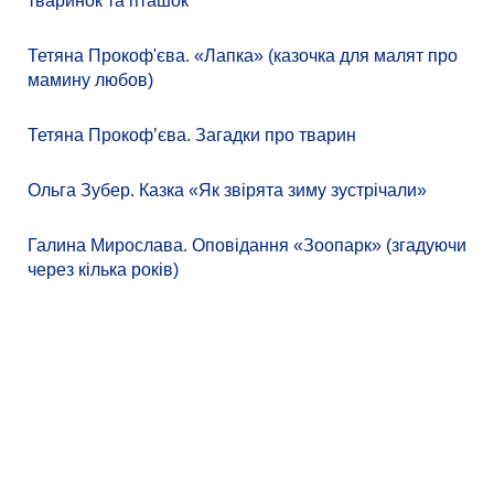
тваринок та пташок
Тетяна Прокоф'єва. «Лапка» (казочка для малят про
мамину любов)
Тетяна Прокоф’єва. Загадки про тварин
Ольга Зубер. Казка «Як звірята зиму зустрічали»
Галина Мирослава. Оповідання «Зоопарк» (згадуючи
через кілька років)