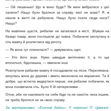
— Ой лишенько! Що ж воно буде? Як мені вибратися з цієї
халепи? Нащо було братися за справу, якої не знаю? Я. ж
ніколи в житті не рибалила. Нащо було пхати сюди носа?
Нащо?
На мавпине щастя, рибалки не загаялися в місті. Збувши на
базарі товар, вони поспішили до човна. Побачили заплутану в
сіть мавпу й розляглися від реготу.
— Як вона тут опинилася? — дивувались одні.
— Хто його знає. Нумо швидше витягнемо її, а то ще
втопиться, бідолашна, — квапили інші.
Розплутали рибалки мавпу й посадовили на пісок. Перелякана,
кинулась вона до дерева і вмить вискочила на вершечок. Та й
добре, що встигла видертися перше, ніж рибалки побачили, як
вона понівечила сіть. Було б їй непереливки...
Отож, аби не накликати на себе біди та не накоїти лиха іншим,
не треба братися не за свою справу.
За матеріалами:
«Езопові байки». У переказі П. Цімікалі.