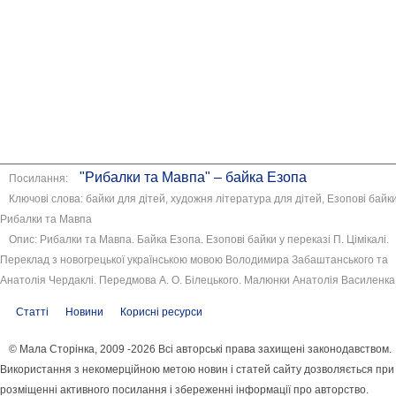
"Рибалки та Мавпа" – байка Езопа
Посилання:
Ключові слова: байки для дітей, художня література для дітей, Езопові байки
Рибалки та Мавпа
Опис: Рибалки та Мавпа. Байка Езопа. Езопові байки у переказі П. Цімікалі.
Переклад з новогрецької українською мовою Володимира Забаштанського та
Анатолія Чердаклі. Передмова А. О. Білецького. Малюнки Анатолія Василенка
Статті
Новини
Корисні ресурси
© Мала Сторінка, 2009 -2026 Всі авторські права захищені законодавством.
Використання з некомерційною метою новин і статей сайту дозволяється при
розміщенні активного посилання і збереженні інформації про авторство.