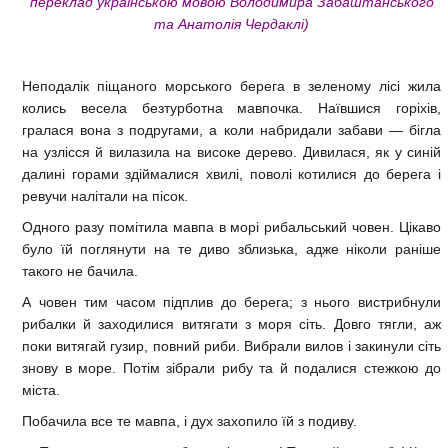
переклад українською мовою Володимира Забаштанського
та Анатолія Чердаклі)
Неподалік піщаного морського берега в зеленому лісі жила
колись весела безтурботна мавпочка. Наївшися горіхів,
гралася вона з подругами, а коли набридали забави — бігла
на узлісся й вилазила на високе дерево. Дивилася, як у синій
далині горами здіймалися хвилі, поволі котилися до берега і
ревучи налітали на пісок.
Одного разу помітила мавпа в морі рибальський човен. Цікаво
було їй поглянути на те диво зблизька, адже ніколи раніше
такого не бачила.
А човен тим часом підплив до берега; з нього вистрибнули
рибалки й заходилися витягати з моря сіть. Довго тягли, аж
поки витягай гузир, повний риби. Вибрали вилов і закинули сіть
знову в море. Потім зібрали рибу та й подалися стежкою до
міста.
Побачила все те мавпа, і дух захопило їй з подиву.