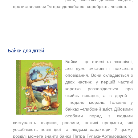
протиставляючи їм правдолюбство, хоробрість, чесність.
Байки для дітей
Байки – це стислі та лаконічні,
але дуже змістовні і повчальні
оповідання. Вони складаються з
двох частин: у першій частині
коротко розповідається про
якийсь випадок, а в другій
–
подано мораль. Головне у
байках –глибокий зміст. Дійовими
особами поряд з людьми
виступають тварини, рослини, неживі предмети, які
уособлюють певні ідеї та людські характери.
У цьому
розділі можете знайти байки Петра Гулака-Артемовського,