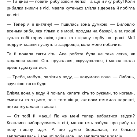
— Ти диви — ловити рибу зовсім легко! Та ще й яку рибу! Коли
рибалки зникли в лісі, мавпа хутенько злізла з дерева й побігла
до сіті.
— Тепер я її витягну! — тішилась вона думкою. — Виловлю
всеньку рибу, яка тільки є в морі, продам на базарі, а за гроші
куплю собі гарну одіж, ціпок та шкіряну торбу на гроші. Мої
подруги-мавпи луснуть із заздрощів, коли мене побачить.
Та й почала тягти сіть. Але робота була не така легка, як
гадалося мавпі. Сіть пручалася, скручувалася, і мавпа стала
врешті дратуватися.
— Треба, мабуть, залізти у воду, — надумала вона. — Либонь,
зручніше тягти буде.
Влізла вона у воду й почала хапати сіть то руками, то ногами,
смикати то з цього, то з того кінця, аж поки втямила нарешті,
що заплуталася в снасті.
— От тобі й маєш! Як же мені тепер вибратися звідси?
Квапливо виборсуючись із сіті, мавпа геть забула про рибу та
нову пишну одіж. А що дужче борсалася, то більше
заплутувалась, і врешті побачила, що заплуталася зовсім.