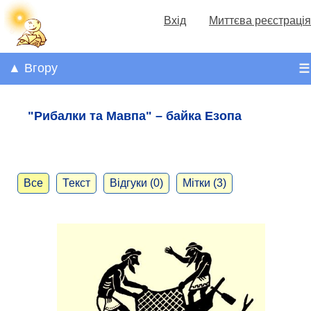
Вхід
Миттєва реєстрація
▲ Вгору
☰
"Рибалки та Мавпа" – байка Езопа
Все
Текст
Відгуки (0)
Мітки (3)