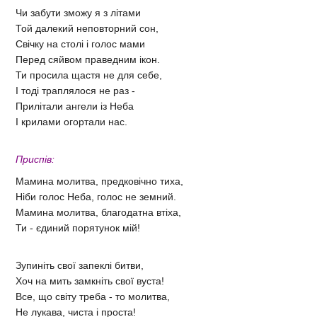
Чи забути зможу я з літами
Той далекий неповторний сон,
Свічку на столі і голос мами
Перед сяйвом праведним ікон.
Ти просила щастя не для себе,
І тоді траплялося не раз -
Прилітали ангели із Неба
І крилами огортали нас.
Приспів:
Мамина молитва, предковічно тиха,
Ніби голос Неба, голос не земний.
Мамина молитва, благодатна втіха,
Ти - єдиний порятунок мій!
Зупиніть свої запеклі битви,
Хоч на мить замкніть свої вуста!
Все, що світу треба - то молитва,
Не лукава, чиста і проста!