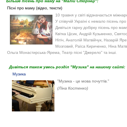
Більше пісень про маму на "Малій Сторінці":
Пісні про маму (відео, тексти)
10 травня у світі відзначається міжна
У співучій Україні є немало пісень пр
Дивіться гарну добірку пісень про маму
Квітка Цісик, Андрій Кузьменко, Свято
Нітіч, Анатолій Матвійчук, Назарій Яр
Мозговий, Раїса Кириченко, Ніна Матв
Ольга Монастирська-Ярема, Театр пісні "Джерело" та інші.
Дивіться також увесь розділ "Музика" на нашому сайті:
Музика
"Музика - це мова почуттів."
(Ліна Костенко)