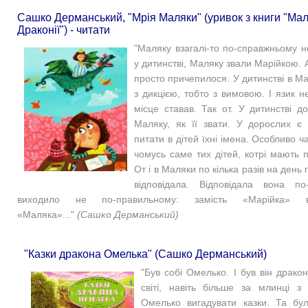
Сашко Дерманський, "Мрія Маляки" (уривок з книги "Ма
Драконії") - читати
"
Маляку взагалі-то по-справжньому не
у дитинстві, Маляку звали Марійкою. 
просто причепилося.
У дитинстві в М
з дикцією, тобто з вимовою. І язик н
місце ставав. Так от.
У дитинстві д
Маляку, як її звати. У дорослих є 
питати в дітей їхні імена. Особливо 
чомусь саме тих дітей, котрі мають 
От і в Маляки по кілька разів на день
відповідала. Відповідала вона по
виходило не по-правильному: замість «Марійка»
«Маляка»..."
(Сашко Дерманський)
"Казки дракона Омелька" (Сашко Дерманський)
"
Був собі Омелько. І був він драко
світі, навіть більше за млинці з
Омелько вигадувати казки.
Та бул