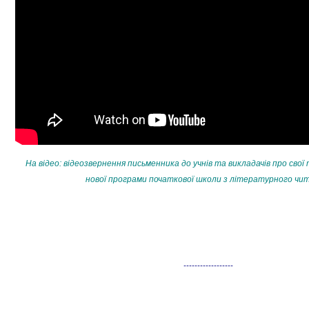
На відео:
відеозвернення письменника до учнів та викладачів про свої 
нової програми початкової школи з літературного чи
------------------