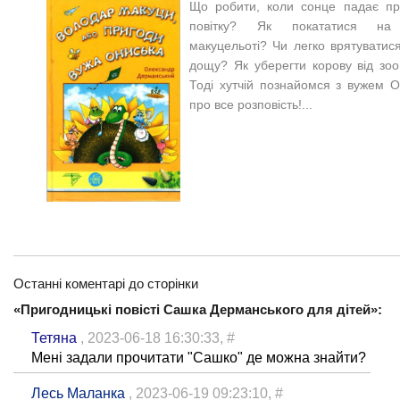
Що робити, коли сонце падає пр
повітку? Як покататися на 
макуцельоті? Чи легко врятуватис
дощу? Як уберегти корову від зо
Тоді хутчій познайомся з вужем Он
про все розповість!...
Останні коментарі до сторінки
«Пригодницькі повісті Сашка Дерманського для дітей»:
Тетяна
, 2023-06-18 16:30:33,
#
Мені задали прочитати "Сашко" де можна знайти?
Лесь Маланка
, 2023-06-19 09:23:10,
#