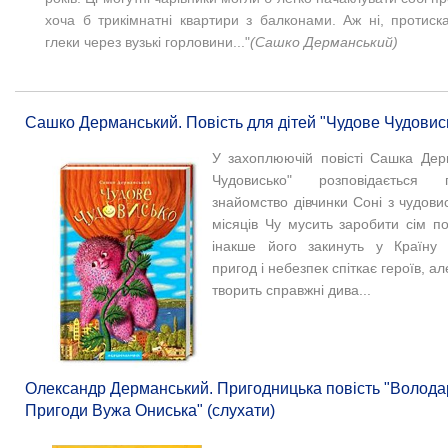
хоча б трикімнатні квартири з балконами.
Аж ні, протиск
глеки через вузькі горловини..."
(Сашко Дерманський)
Сашко Дерманський. Повість для дітей "Чудове Чудовись
У захоплюючій повісті Сашка Дер
Чудовисько" розповідається
знайомство дівчинки Соні з чудовис
місяців Чу мусить заробити сім п
інакше його закинуть у Країну 
пригод і небезпек спіткає героїв, 
творить справжні дива...
Олександр Дерманський. Пригодницька повість "Волода
Пригоди Вужа Ониська" (слухати)