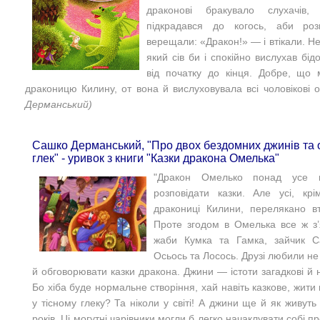
драконові бракувало слухачів
підкрадався до когось, аби розк
верещали: «Дракон!» — і втікали.
Не
який сів би і спокійно вислухав бі
від початку до кінця.
Добре, що м
драконицю Килину, от вона й вислуховувала всі чоловікові о
Дерманський)
Сашко Дерманський, "Про двох бездомних джинів та 
глек" - уривок з книги "Казки дракона Омелька"
"
Дракон Омелько понад усе н
розповідати казки.
Але усі, кр
дракониці Килини, перелякано вт
Проте згодом в Омелька все ж з’
жаби Кумка та Гамка, зайчик С
Осьось та Лосось. Друзі любили не 
й обговорювати казки дракона.
Джини — істоти загадкові й н
Бо хіба буде нормальне створіння, хай навіть казкове, жити 
у тісному глеку? Та ніколи у світі! А джини ще й як живуть
років.
Ці могутні чарівники могли б легко начаклувати собі п