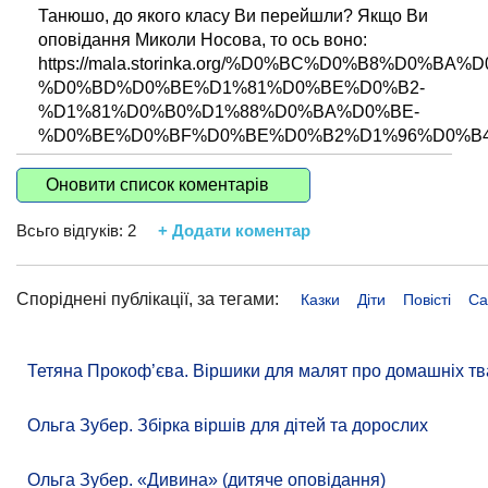
Танюшо, до якого класу Ви перейшли? Якщо Ви
оповідання Миколи Носова, то ось воно:
https://mala.storinka.org/%D0%BC%D0%B8%D0%B
%D0%BD%D0%BE%D1%81%D0%BE%D0%B2-
%D1%81%D0%B0%D1%88%D0%BA%D0%BE-
%D0%BE%D0%BF%D0%BE%D0%B2%D1%96%D0%B4
Оновити список коментарів
Всьго відгуків:
2
+ Додати коментар
Споріднені публікації, за тегами:
Казки
Діти
Повісті
Са
Тетяна Прокоф’єва. Віршики для малят про домашніх тв
Ольга Зубер. Збірка віршів для дітей та дорослих
Ольга Зубер. «Дивина» (дитяче оповідання)