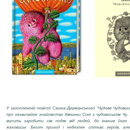
У захоплюючій повісті Сашка Дерманського "Чудове Чудовись
про незвичайне знайомство дівчинки Соні з чудовиськом Чу. З
мусить заробити сім подяк від людей, бо інакше його 
жаховиськ. Безліч пригод і небезпек спіткає героїв, ал