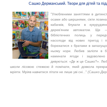
Сашко Дерманський. Твори для дітей та підл
"Улюбленими заняттями в дитинст
осами або шершнями, сікти лозина
кабачків, блукати в кукурудзя
дерев’яним автоматом. Ще 
бібліотечних полиць у передч
насолоди від нових пригод і 
борюкатися з братами в запахущом
ньому нори. Любив залізти в б
наминати ягоди і задоволено 
дивуються: «Де ж це Сашко?». Люб
школи лісовою стежкою й помічати, який довкола прекрас
мріяти. Мріяв навчитися літати не лише уві сні..."
(Сашко Дер