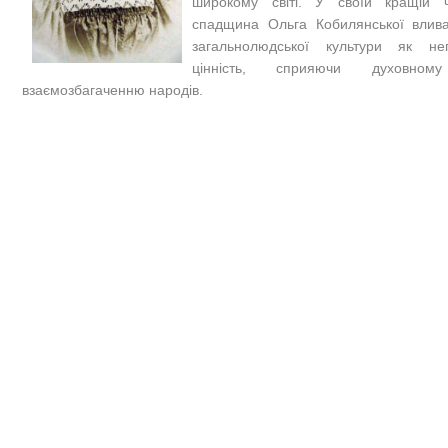
широкому світі. У своїй кращій ч
спадщина Ольга Кобилянської влив
загальнолюдської культури як не
цінність, сприяючи духовно
взаємозбагаченню народів.