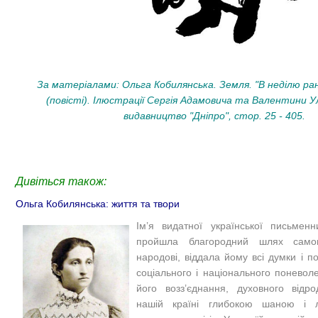
За матеріалами: Ольга Кобилянська. Земля. "В неділю ран
(повісті). Ілюстрації Сергія Адамовича та Валентини Ул
видавництво "Дніпро", стор. 25 - 405.
Дивіться також:
Ольга Кобилянська: життя та твори
Ім’я видатної української письменн
пройшла благородний шлях самов
народові, віддала йому всі думки і п
соціального і національного поневоле
його возз’єднання, духовного відр
нашій країні глибокою шаною і 