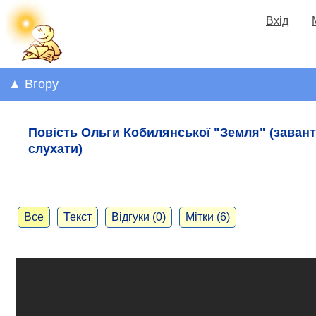
Вхід
▲ Вгору
Повість Ольги Кобилянської "Земля" (завант
слухати)
Все
Текст
Відгуки (0)
Мітки (6)