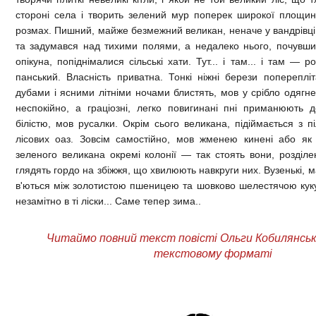
стороні села і творить зелений мур поперек широкої площин
розмах. Пишний, майже безмежний великан, неначе у вандрівці,
та задумався над тихими полями, а недалеко нього, почувши
опікуна, попіднімалися сільські хати. Тут... і там... і там — р
панський. Власність приватна. Тонкі ніжні берези поперепл
дубами і ясними літніми ночами блистять, мов у срібло одягне
неспокійно, а граціозні, легко повигинані пні приманюють 
білістю, мов русалки. Окрім сього великана, підіймається з п
лісових оаз. Зовсім самостійно, мов жменею кинені або як 
зеленого великана окремі колонії — так стоять вони, розділен
глядять гордо на збіжжя, що хвилюють навкруги них. Вузенькі, 
в'ються між золотистою пшеницею та шовково шелестячою кук
незамітно в ті ліски... Саме тепер зима..
Читаймо повний текст повісті Ольги Кобилянсько
текстовому форматі