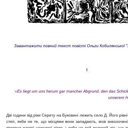
Завантажити повний текст повісті Ольги Кобилянської "З
I
«Еs Ііеgt um uns herum gar mancher Abgrund, den das Schicksa
unserem He
Дві години від ріки Серету на Буковині лежить село Д. Його рівн
степ, якби не те, що місцями вони западають, мов знеохочен
творячи плиткі невеликі кітли, і якби не той великий ліс, що т