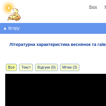
Вхід
▲ Вгору
Літературна характеристика веснянок та гаїв
Все
Текст
Відгуки (0)
Мітки (3)