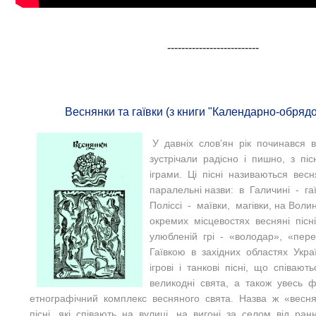
--------------------------
Веснянки та гаївки (з книги "Календарно-обрядов
У давніх слов’ян рік починався 
зустрічали радісно і пишно, з пі
іграми. Ці пісні називаються вес
паралельні назви: в Галичині - гаї
Поліссі - маївки, магівки, на Воли
окремих місцевостях весняні пісн
улюбленій грі - «володар», «пере
Гаївкою в західних областях Укр
ігрові і танкові пісні, що співаю
великодні свята, а також увесь 
етнографічний комплекс весняного свята. Назва ж «весня
пісні, які співають на вулиці, на вигоні за селом від ра