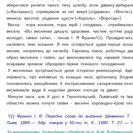
збереглися релікти такого типу шлюбу, коли дівчину вибира
(«Жельман»); отримували за неї викуп («Царівна», «Мости»
жениха, весілля, родинне щастя («Король», «Воротар»).
Весна - пора кохання, пора мрій і сподівань - сприймалас
весело. «Всі веснянки дишуть здоровим, чистим чуттям рад
молодої, свіжої сили», - писав І. Я. Франко*(1). Провідне мі
належить темі кохання. В них оспівується щире перше коха
милим, неприязнь до нелюба. Скромна, ніжна, роботяща ді
образ веснянок і гаївок, що виконувалися під «кривий тане
яскравим зразком обрядової лірики пізнішого походження.
У веснянках зустрічаються деякі історичні ремінісценції, йд
нерівність, про князівські та козацькі часи, кріпаччину. Згодо
поповнились емоційними й експресивними сатиричними піс
висміювали вади й недоліки деяких хлопців та дівчат.
Минули часи, але й досі в Тернопільській, Львівській та Іва
областях можна почути гаївки - весняні хороводно-ігрові пісн
*(1) Франко І. Я. Переднє слово до видання: Шевченко Т.
Львів, 1889.— Зібр. творів у 50-ти т, К., 1980. Т. 27. — с
За матеріалами: Календарно-обрядові пісні. Київ, Видавницт