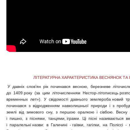
ЛІТЕРАТУРНА ХАРАКТЕРИСТИКА ВЕСНЯНОК ТА 
У давніх слов’ян рік починався весною, березневе літочисл
до 1409 року (за цим літочисленням Нестор-літописець розп
временных лет»). У свідомості давнього землероба новий тр
починався з відродженням навколишньої природи і з пробу
землі від зимового сну, з першою оралкою і сівбою. Весну 
і пишно, з піснями, танцями, іграми. Ці пісні називаються 
і паралельні назви: в Галичині - гаївки, гагілки, на Поліссі - 