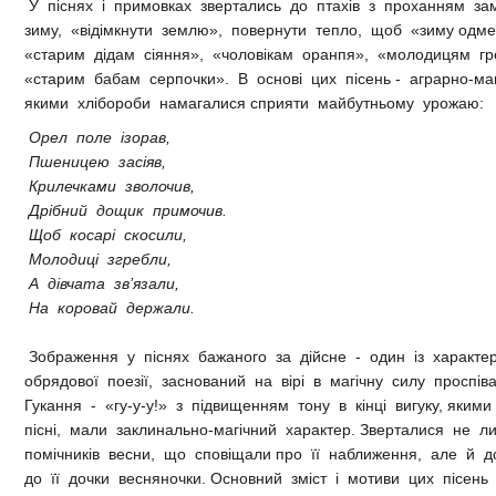
У піснях і примовках звертались до птахів з проханням з
зиму, «відімкнути землю», повернути тепло, щоб «зиму одм
«старим дідам сіяння», «чоловікам оранпя», «молодицям гр
«старим бабам серпочки». В основі цих пісень - аграрно-маг
якими хлібороби намагалися сприяти майбутньому урожаю:
Орел поле ізорав,
Пшеницею засіяв,
Крилечками зволочив,
Дрібний дощик примочив.
Щоб косарі скосили,
Молодиці згребли,
А дівчата зв’язали,
На коровай держали.
Зображення у піснях бажаного за дійсне - один із характе
обрядової поезії, заснований на вірі в магічну силу проспів
Гукання - «гу-у-у!» з підвищенням тону в кінці вигуку, якими
пісні, мали заклинально-магічний характер. Зверталися не л
помічників весни, що сповіщали про її наближення, але й 
до її дочки весняночки. Основний зміст і мотиви цих пісень 