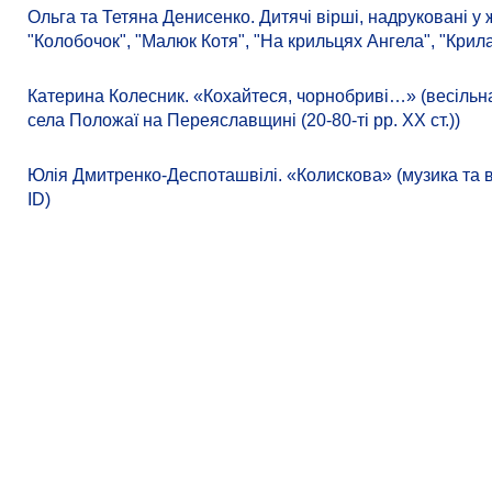
Ольга та Тетяна Денисенко. Дитячі вірші, надруковані у
"Колобочок", "Малюк Котя", "На крильцях Ангела", "Крила
Катерина Колесник. «Кохайтеся, чорнобриві…» (весільн
села Положаї на Переяславщині (20-80-ті рр. ХХ ст.))
Юлія Дмитренко-Деспоташвілі. «Колискова» (музика та 
ID)