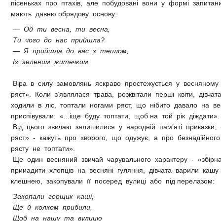
пісеньках про птахів, але побудовані вони у формі запитания
мають давню обрядову основу:
— Ой ти весна, ти весна,
Ти чого до нас прийшла?
— Я прийшла до вас з теплом,
Із зеленим житечком.
Віра в силу замовлянь яскраво простежується у весняному 
ряст». Коли з’являлася трава, розквітали перші квіти, дівча
ходили в ліс, топтали ногами ряст, що нібито давало на вес
приспівували: «...іще буду топтати, щоб на той рік діждати».
Від цього звичаю залишилися у народній пам’яті приказки;
ряст» - кажуть про хворого, що одужує, а про безнадійног
рясту не топтати».
Ще один весняний звичай чарувального характеру - «збірн
прииадити хлопців на весняні гуляння, дівчата варили кашу
клешнею, закопували її посеред вулиці або під перелазом:
Закопали горщик каші,
Ще й колком прибили,
Щоб на нашу та вулицю