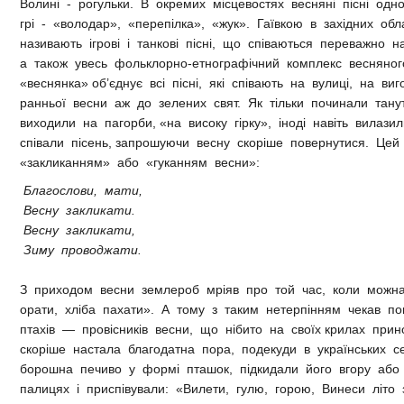
Волині - рогульки. В окремих місцевостях весняні пісні одн
грі - «володар», «перепілка», «жук». Гаївкою в західних об
називають ігрові і танкові пісні, що співаються переважно н
а також увесь фольклорно-етнографічний комплекс весняно
«веснянка» об’єднує всі пісні, які співають на вулиці, на ви
ранньої весни аж до зелених свят. Як тільки починали танут
виходили на пагорби, «на високу гірку», іноді навіть вилази
співали пісень, запрошуючи весну скоріше повернутися. Це
«закликанням» або «гуканням весни»:
Благослови, мати,
Весну закликати.
Весну закликати,
Зиму проводжати.
З приходом весни землероб мріяв про той час, коли можн
орати, хліба пахати». А тому з таким нетерпінням чекав п
птахів — провісників весни, що нібито на своїх крилах при
скоріше настала благодатна пора, подекуди в українських с
борошна печиво у формі пташок, підкидали його вгору або
палицях і приспівували: «Вилети, гулю, горою, Винеси літо 