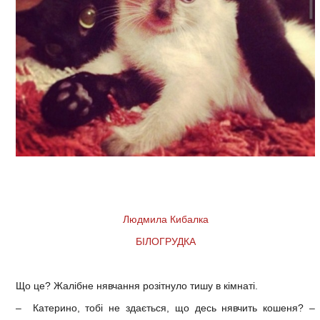
Людмила Кибалка
БІЛОГРУДКА
Що це? Жалібне нявчання розітнуло тишу в кімнаті.
– Катерино, тобі не здається, що десь нявчить кошеня? –