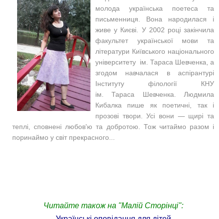
молода українська поетеса та
письменниця. Вона народилася і
живе у Києві. У 2002 році закінчила
факультет української мови та
літератури Київського національного
університету ім. Тараса
Шевченка, а
згодом навчалася в аспірантурі
Інституту філології КНУ
ім. Тараса Шевченка.
Людмила
Кибалка п
ише як поетичні, так і
прозові твори. Усі вони — щирі та
теплі, сповнені любов'ю та добротою. Тож читаймо разом і
поринаймо у світ прекрасного...
Читайте також на "Малій Сторінці":
Українські оповідання для дітей