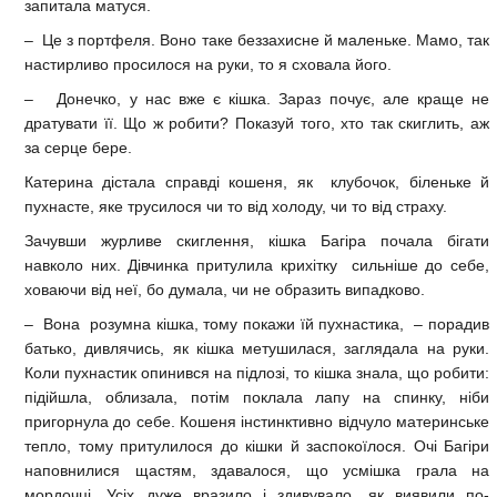
запитала матуся.
– Це з портфеля. Воно таке беззахисне й маленьке. Мамо, так
настирливо просилося на руки, то я сховала його.
– Донечко, у нас вже є кішка. Зараз почує, але краще не
дратувати її. Що ж робити? Показуй того, хто так скиглить, аж
за серце бере.
Катерина дістала справді кошеня, як клубочок, біленьке й
пухнасте, яке трусилося чи то від холоду, чи то від страху.
Зачувши журливе скиглення, кішка Багіра почала бігати
навколо них. Дівчинка притулила крихітку сильніше до себе,
ховаючи від неї, бо думала, чи не образить випадково.
– Вона розумна кішка, тому покажи їй пухнастика, – порадив
батько, дивлячись, як кішка метушилася, заглядала на руки.
Коли пухнастик опинився на підлозі, то кішка знала, що робити:
підійшла, облизала, потім поклала лапу на спинку, ніби
пригорнула до себе. Кошеня інстинктивно відчуло материнське
тепло, тому притулилося до кішки й заспокоїлося. Очі Багіри
наповнилися щастям, здавалося, що усмішка грала на
мордочці. Усіх дуже вразило і здивувало, як виявили по-