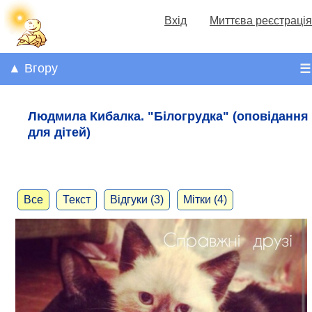
Вхід
Миттєва реєстрація
▲ Вгору
☰
Людмила Кибалка. "Білогрудка" (оповідання
для дітей)
Все
Текст
Відгуки (3)
Мітки (4)