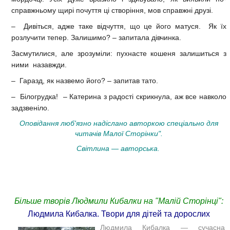
справжньому щирі почуття ці створіння, мов справжні друзі.
– Дивіться, адже таке відчуття, що це його матуся. Як їх
розлучити тепер. Залишимо? – запитала дівчинка.
Засмутилися, але зрозуміли: пухнасте кошеня залишиться з
ними назавжди.
– Гаразд, як назвемо його? – запитав тато.
– Білогрудка! – Катерина з радості скрикнула, аж все навколо
задзвеніло.
Оповідання люб'язно надіслано авторкою с
пеціально для
читачів Малої Сторінки".
Світлина — авторська.
Більше творів Людмили Кибалки на "Малій Сторінці":
Людмила Кибалка. Твори для дітей та дорослих
Людмила Кибалка — сучасна