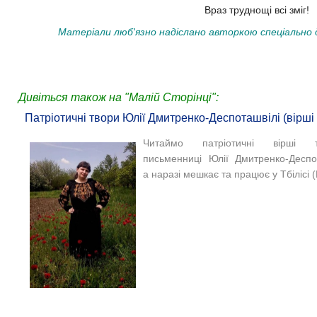
Враз труднощі всі зміг!
Матеріали люб'язно надіслано авторкою спеціально д
Дивіться також на "Малій Сторінці":
Патріотичні твори Юлiї Дмитренко-Деспоташвiлi (вірші 
Читаймо патріотичні вірші 
письменниці Юлiї Дмитренко-Деспо
а наразі мешкає та працює у Тбілісі (