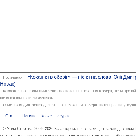
«Кохання в оберіг» — пісня на слова Юлії Дмит
Посилання:
Новак)
Ключові слова: Юлія Дмитренко-Деспоташвілі, кохання в оберіг, пісня про війн
пісня воїнам, пісня захисникам
Опис: Юлія Дмитренко-Деспоташвілі. Кохання в оберіг. Пісня про війну. музи
Статті
Новини
Корисні ресурси
© Мала Сторінка, 2009 -2026 Всі авторські права захищені законодавством
статей сайту дозволяється при розміщенні активного посилання і збереженні 