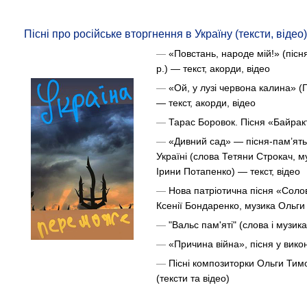
Пісні про російське вторгнення в Україну (тексти, відео)
—
«Повстань, народе мій!» (пісн
р.) — текст, акорди, відео
—
«Ой, у лузі червона калина» (Г
— текст, акорди, відео
—
Тарас Боровок. Пісня «Байракт
—
«Дивний сад» — пісня-пам’ять 
Україні (слова Тетяни Строкач, 
Ірини Потапенко) — текст, відео
—
Нова патріотична пісня «Солов
Ксенії Бондаренко, музика Ольги
—
"Вальс пам'яті" (слова і музик
—
«Причина війна», пісня у вик
—
Пісні композиторки Ольги Тим
(тексти та відео)