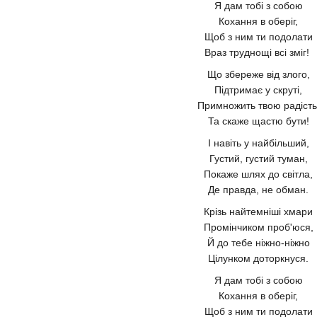
Я дам тобі з собою
Кохання в оберіг,
Щоб з ним ти подолати
Враз труднощі всі зміг!
Що збереже від злого,
Підтримає у скруті,
Примножить твою радість
Та скаже щастю бути!
І навіть у найбільший,
Густий, густий туман,
Покаже шлях до світла,
Де правда, не обман.
Крізь найтемніші хмари
Промінчиком проб'юся,
Й до тебе ніжно-ніжно
Цілунком доторкнуся.
Я дам тобі з собою
Кохання в оберіг,
Щоб з ним ти подолати