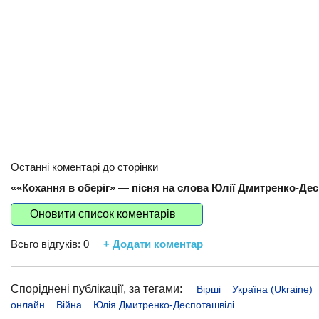
Останні коментарі до сторінки
««Кохання в оберіг» — пісня на слова Юлії Дмитренко-Дес
Оновити список коментарів
Всьго відгуків:
0
+ Додати коментар
Споріднені публікації, за тегами:
Вірші
Україна (Ukraine)
онлайн
Війна
Юлiя Дмитренко-Деспоташвiлi