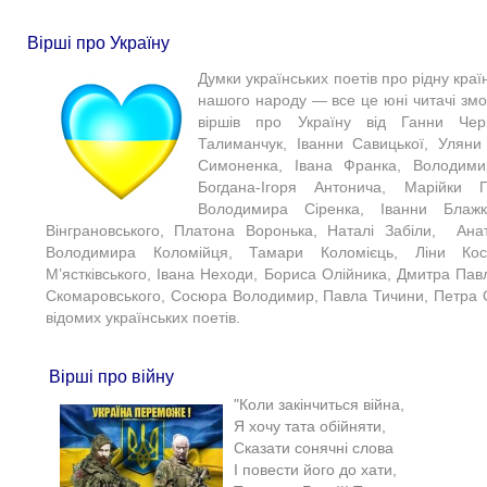
Вірші про Україну
Думки українських поетів про рідну країну
нашого народу — все це юні читачі змо
віршів про Україну від Ганни Чер
Талиманчук, Іванни Савицької, Уляни
Симоненка, Івана Франка, Володими
Богдана-Ігоря Антонича, Марійки П
Володимира Сіренка, Іванни Блаж
Вінграновського, Платона Воронька, Наталі Забіли, Анат
Володимира Коломійця, Тамари Коломієць, Ліни Кос
М’ястківського, Івана Неходи, Бориса Олійника, Дмитра Па
Скомаровського, Сосюра Володимир, Павла Тичини, Петра О
відомих українських поетів.
Вірші про війну
"Коли закінчиться війна,
Я хочу тата обійняти,
Сказати сонячні слова
І повести його до хати,