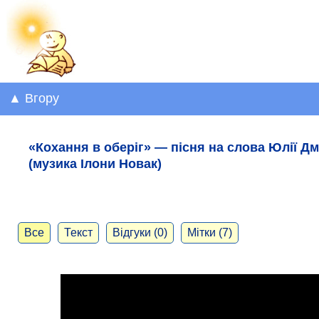
▲ Вгору
«Кохання в оберіг» — пісня на слова Юлії Д
(музика Ілони Новак)
Все
Текст
Відгуки (0)
Мітки (7)