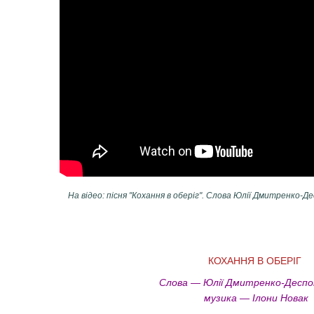
На відео: пісня "Кохання в оберіг". Слова Юлії Дмитренко-Д
КОХАННЯ В ОБЕРІГ
Слова — Юлії Дмитренко-Деспо
музика — Ілони Новак