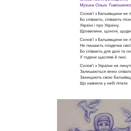
Музика Ольги Тимошенк
Солов'ї з Батьківщини не 
Бо співають, співають пісе
Україні і про Україну,
Щохвилини, щоночі, щоде
Солов'ї з Батьківщини не 
Не лишають гніздечка свої
Бо співають для доні та с
У години щасливі й лихі.
Солов'ї з України не линут
Залишаються вічно співа
Захищають свою Батьківщ
Що навчила у небі літати.