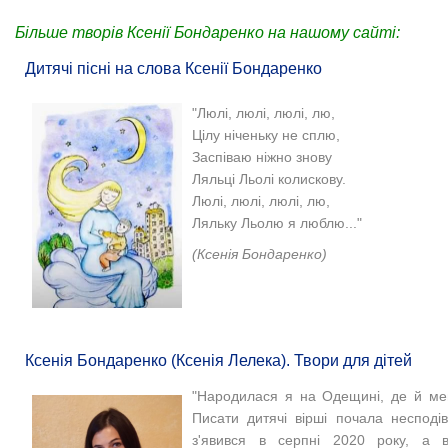
Більше творів Ксенії Бондаренко на нашому сайті:
Дитячі пісні на слова Ксенії Бондаренко
"
Люлі, люлі, люлі, лю,
Цілу ніченьку не сплю,
Заспіваю ніжно знову
Ляльці Льолі колискову.
Люлі, люлі, люлі, лю,
Ляльку Льолю я люблю...
"
(
Ксенія Бондаренко)
Ксенія Бондаренко (Ксенія Лелека). Твори для дітей
"Народилася я на Одещині, де й ме
Писати дитячі вірші почала неспод
з'явився в серпні 2020 року, а в