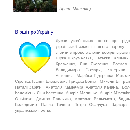
(Ірина Мацкова)​
Вірші про Україну
Думки українських поетів про рідн
української землі і нашого народу —
знайти в представленій добірці віршів 
Юрка Шкрумеляка, Наталки Талиманчу
Кравченко, Яни Яковенко, Василя 
Володимира Сосюри, Катерини Пе
Антонича, Марійки Підгірянки, Микол
Сіренка, Іванни Блажкевич, Грицька Бойка, Миколи Вінгран
Наталі Забіли, Анатолія Камінчука, Анатолія Качана, Во
Коломієць, Ліни Костенко, Андрія Малишка, Андрія М’ястків
Олійника, Дмитра Павличка, Максима Рильського, Вади
Володимир, Павла Тичини, Петра Осадчука, Варвари 
українських поетів.