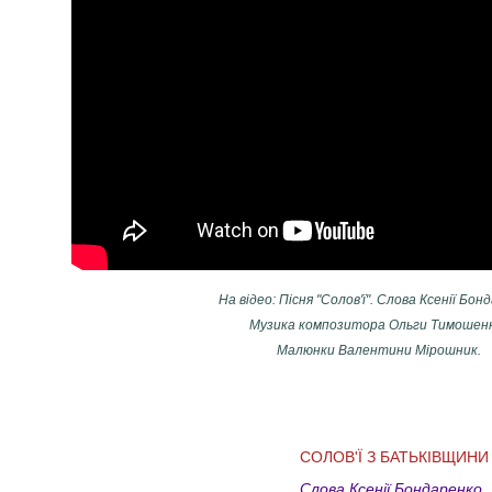
На відео: Пісня "Солов'ї". Слова Ксенії Бон
Музика композитора Ольги Тимошен
Малюнки Валентини Мірошник.
СОЛОВ'Ї З БАТЬКІВЩИНИ
Слова Ксенії Бондаренко