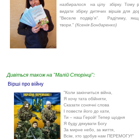
назбиралося на цілу збірку. Тому 
видати збірку дитячих віршів для д
"Веселе подвір'я". Радітиму, як
твори."
(Ксенія Бондаренко)
Дивіться також на "Малій Сторінці":
Вірші про війну
"Коли закінчиться війна,
Я хочу тата обійняти,
Сказати сонячні слова
І повести його до хати,
Ти – наш Герой! Тепер щодня
Я буду дякувати Богу
За мирне небо, за життя,
Всім, хто здобув нам ПЕРЕМОГУ!"