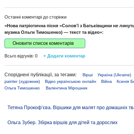
Останні коментарі до сторінки
«Нова патріотична пісня «Солов’ї з Батьківщини не линуть
музика Ольги Тимошенко) — текст та відео»:
Оновити список коментарів
Всьго відгуків:
0
+ Додати коментар
Споріднені публікації, за тегами:
Вірші
Україна (Ukraine)
painter (художник)
Відео українською онлайн
Війна
Ксенія Б
Ольга Тимошенко
Валентина Мірошник
Тетяна Прокоф’єва. Віршики для малят про домашніх тв
Ольга Зубер. Збірка віршів для дітей та дорослих