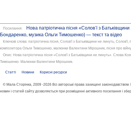
Нова патріотична пісня «Солов'ї з Батьківщини 
Посилання:
Бондаренко, музика Ольги Тимошенко) — текст та відео
Ключові слова: патріотична пісня, Солов'ї з Батьківщини не линуть, Солов'ї, 
композитора Ольги Тимошенко, малюнки Валентини Мірошник, пісня про війну,
Опис: Нова патріотична пісня «Солов'ї з Батьківщини не линуть». Слова Кс
Тимошенко. Малюнки Валентини Мірошник.
Статті
Новини
Корисні ресурси
© Мала Сторінка, 2009 -2026 Всі авторські права захищені законодавством
новин і статей сайту дозволяється при розміщенні активного посилання і збе