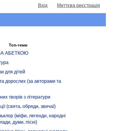
Вхід
Миттєва реєстрація
Топ-теми
 ЗА АБЕТКОЮ
тура
ри для дітей
 та дорослих (за авторами та
их творів з літератури
ції (свята, обряди, звичаї)
ьклор (міфи, легенди, народні
лади, думи, пісні)