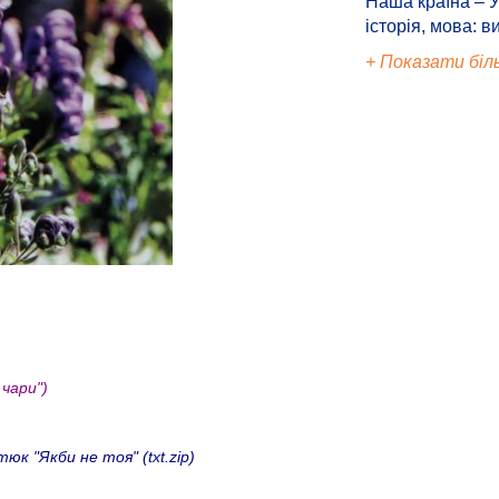
Наша країна – У
історія, мова: в
+ Показати біл
 чари")
 "Якби не тоя" (txt.zip)