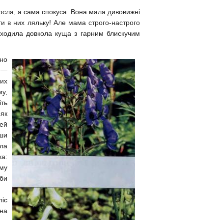
росла, а сама спокуса. Вона мала дивовижні
ти в них ляльку! Але мама строго-настрого
ки ходила довкола куща з гарним блискучим
ьно
ж —
лих
му,
іть
 як
дей
вши
ула
ка:
ому
кби
ліс
 на