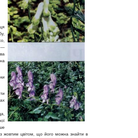
 ця
у,
со,
ь —
ва
она
ки
ити
гах
да,
ної
ьше
а з жовтим цвітом, що його можна знайти в