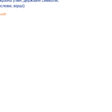
країна (гімн, державні символи,
ислови, вірші)
ьше