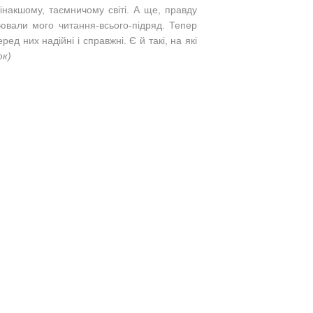
інакшому, таємничому світі. А ще, правду
лювали мого читання-всього-підряд. Тепер
ед них надійні і справжні. Є й такі, на які
юк)