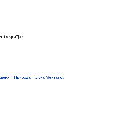
ні чари")»:
дання
Природа
Зірка Мензатюк