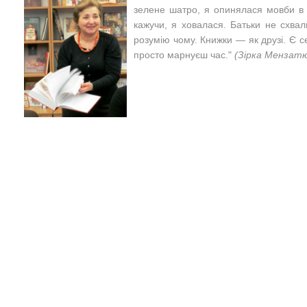
зелене шатро, я опинялася мовби в 
кажучи, я ховалася. Батьки не схва
розумію чому. Книжки — як друзі. Є сер
просто марнуєш час."
(Зірка Мензат