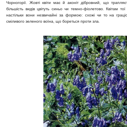
Чорногорії. Жовті квіти має й аконіт дібровний, що трапляє
більшість видів цвітуть синьо чи темно-фіолетово. Квітам то
настільки вони незвичайні за формою: схожі чи то на грац
сміливого зеленого воїна, що бореться проти зла.