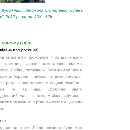
я. Художники: Людмила Остапенко, Олена
", 2012 р., стор. 123 - 126.
 нашому сайті:
овідань про рослини)
ожна квітка ніби промовляє. Про що ж вони
ні таємниці давно намагалася відома
тюк. У збірці оповідань
"Зелені чари" вона
ослини України, пов'язані з ними легенди,
ні й реальні властивості, про дива України -
тисові гаї та інші.
Особливу увагу
янський час - і тому майже забутим -
акож пов'язаним з різними квітами цікавим
ів.
атюк
дячи на горісі. Гілля навколо було мов