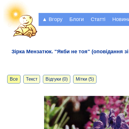
▲ Вгору
Блоги
Статті
Новин
Зірка Мензатюк. "Якби не тоя" (оповідання зі
Все
Текст
Відгуки (0)
Мітки (5)