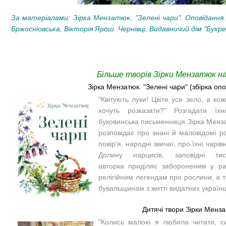
За матеріалами: Зірка Мензатюк. "Зелені чари". Оповіданн
Бржосніовська, Вікторія Ярош. Чернівці, Видавничий дім "Букрек
Більше творів Зірки Мензатюк на
Зірка Мензатюк. "Зелені чари" (збірка оп
"Квітують луки! Цвіте усе зело, а к
хочуть розказати?" Розгадати їх
буковинська письменниця Зірка Менза
розповідає
про знані й маловідомі р
повір'я, народні звичаї, про їхні чарів
Долину нарцисів, заповідні 
авторка
приділяє
забороненим у рад
релігійним легендам про рослини, а т
бувальщинам з житті видатних українц
Дитячі твори Зірки Менз
"Колись малою я любила читати, си