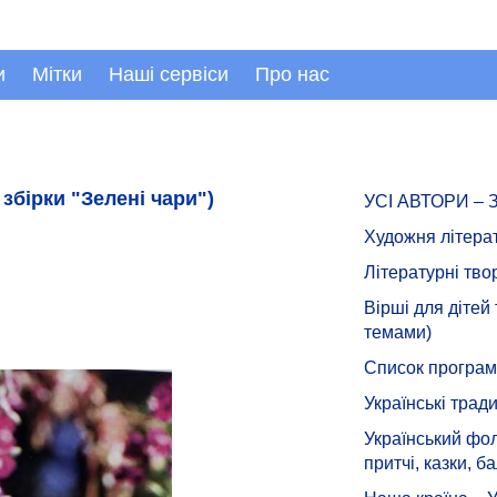
и
Мітки
Наші сервіси
Про нас
 збірки "Зелені чари")
УСІ АВТОРИ –
Художня літера
Літературні тво
Вірші для дітей
темами)
Список програмн
Українські тради
Український фол
притчі, казки, ба