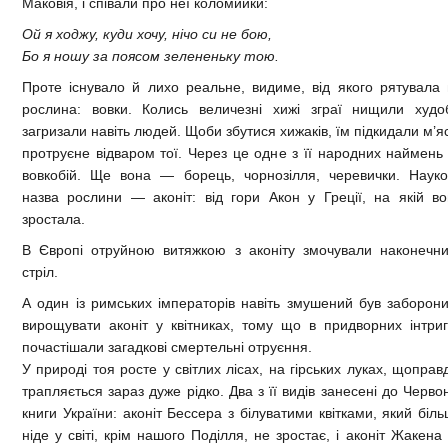
Маковія, і співали про неї коломийки:
Ой я ходжу, куди хочу, нічо си не бою,
Бо я ношу за поясом зелененьку тою.
Проте існувало й лихо реальне, видиме, від якого рятувала
рослина: вовки. Колись величезні хижі зграї нищили худоб
загризали навіть людей. Щоби збутися хижаків, їм підкидали м’я
протруєне відваром тої. Через це одне з її народних наймен
вовкобій. Ще вона — борець, чорнозілля, черевички. Науко
назва рослини — аконіт: від гори Акон у Греції, на якій в
зростала.
В Європі отруйною витяжкою з аконіту змочували наконечни
стріл.
А один із римських імператорів навіть змушений був заборон
вирощувати аконіт у квітниках, тому що в придворних інтри
почастішали загадкові смертельні отруєння.
У природі тоя росте у світлих лісах, на гірських луках, щоправ
трапляється зараз дуже рідко. Два з її видів занесені до Черво
книги України: аконіт Бессера з білуватими квітками, який біл
ніде у світі, крім нашого Поділля, не зростає, і аконіт Жакен