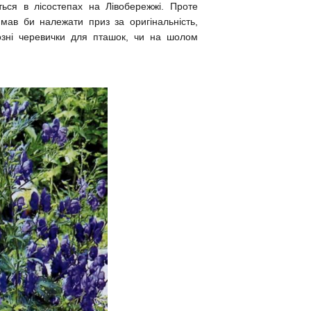
ться в лісостепах на Лівобережжі. Проте
ї мав би належати приз за оригінальність,
іозні черевички для пташок, чи на шолом