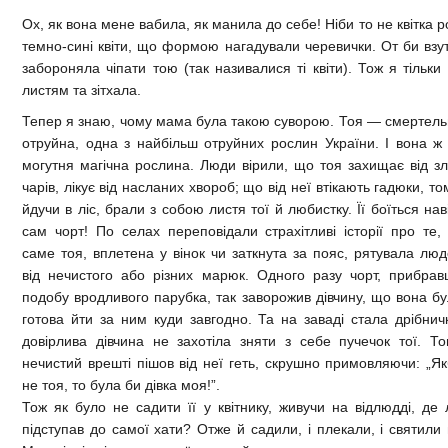
Ох, як вона мене вабила, як манила до себе! Ніби то не квітка 
темно-сині квіти, що формою нагадували черевички. От би взу
забороняла чіпати тою (так називалися ті квіти). Тож я тіль
листям та зітхала.
Тепер я знаю, чому мама була такою суворою. Тоя — смертел
отруйна, одна з найбільш отруйних рослин України. І вона 
могутня магічна рослина. Люди вірили, що тоя захищає від з
чарів, лікує від насланих хвороб; що від неї втікають гадюки, то
йдучи в ліс, брали з собою листя тої й любистку. Її боїться нав
сам чорт! По селах переповідали страхітливі історії про те,
саме тоя, вплетена у вінок чи заткнута за пояс, рятувала лю
від нечистого або різних марюк. Одного разу чорт, прибра
подобу вродливого парубка, так заворожив дівчину, що вона б
готова йти за ним куди завгодно. Та на заваді стала дрібнич
довірлива дівчина не захотіла зняти з себе пучечок тої. Т
нечистий врешті пішов від неї геть, скрушно примовляючи: „Я
не тоя, то була би дівка моя!”.
Тож як було не садити її у квітнику, живучи на відлюдді, де 
підступав до самої хати? Отже й садили, і плекали, і святили