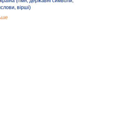
країна (гімн, державні символи,
ислови, вірші)
ьше