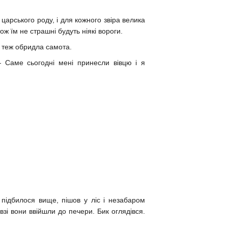
царського роду, і для кожного звіра велика
ож їм не страшні будуть ніякі вороги.
і теж обридла самота.
— Саме сьогодні мені принесли вівцю і я
 підбилося вище, пішов у ліс і незабаром
взі вони ввійшли до печери. Бик оглядівся.