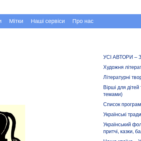
и
Мітки
Наші сервіси
Про нас
УСІ АВТОРИ –
Художня літера
Літературні тво
Вірші для дітей
темами)
Список програмн
Українські тради
Український фол
притчі, казки, ба