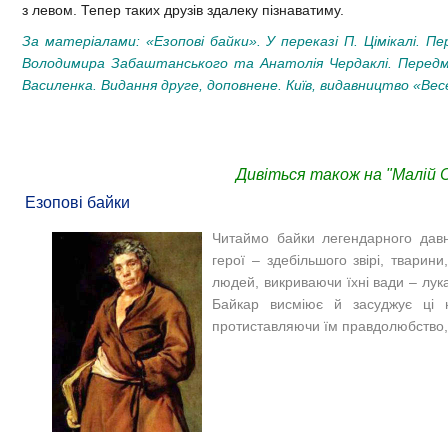
з левом. Тепер таких друзів здалеку пізнаватиму.
За матеріалами:
«Езопові байки». У переказі П. Цімікалі. П
Володимира Забаштанського та Анатолія Чердаклі. Передмо
Василенка. Видання друге, доповнене. Київ, видавництво «Весе
Дивіться також на "Малій С
Езопові байки
Читаймо байки легендарного давн
герої – здебільшого звірі, тварин
людей, викриваючи їхні вади – лука
Байкар висміює й засуджує ці н
протиставляючи їм правдолюбство, 