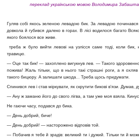
переклад українською мовою Володимира Забаштан
Гуляв собі якось зеленою левадою бик. За левадою починався 
довкола й губився далеко в горах. В лісі водилося багато Всяко
якого боялося все живе.
треба ж було вийти левові на узлісся саме тоді, коли бик, 
травицю.
— Оце так бик! — захоплено вигукнув лев. — Такого здоровенно
пожива! Жаль тільки, що в нього такі страшні роги, а я охляв 
такого бицюру. А залишати шкода... Треба щось придумати.
Спинився лев і став міркувати, як скрутити бикові в'язи. Думав, 
— Ану ж заманю його до свого лігва, а там уже моя взяла. Кинус
Не гаючи часу, подався до бика.
— День добрий, биче!
— День добрий! — насторожено відповів той.
— Побачив я тебе й зрадів: великий ти і дужий. Тільки ти й мо