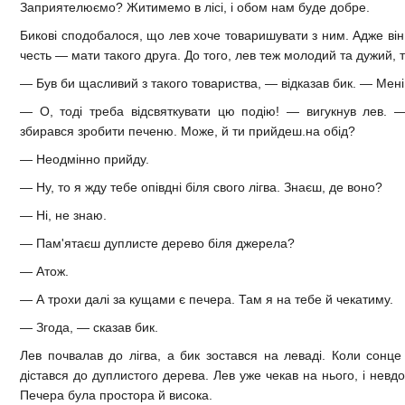
Заприятелюємо? Житимемо в лісі, і обом нам буде добре.
Бикові сподобалося, що лев хоче товаришувати з ним. Адже він 
честь — мати такого друга. До того, лев теж молодий та дужий, т
— Був би щасливий з такого товариства, — відказав бик. — Мен
— О, тоді треба відсвяткувати цю подію! — вигукнув лев. 
збирався зробити печеню. Може, й ти прийдеш.на обід?
— Неодмінно прийду.
— Ну, то я жду тебе опівдні біля свого лігва. Знаєш, де воно?
— Ні, не знаю.
— Пам'ятаєш дуплисте дерево біля джерела?
— Атож.
— А трохи далі за кущами є печера. Там я на тебе й чекатиму.
— Згода, — сказав бик.
Лев почвалав до лігва, а бик зостався на леваді. Коли сонце
дістався до дуплистого дерева. Лев уже чекав на нього, і невдо
Печера була простора й висока.