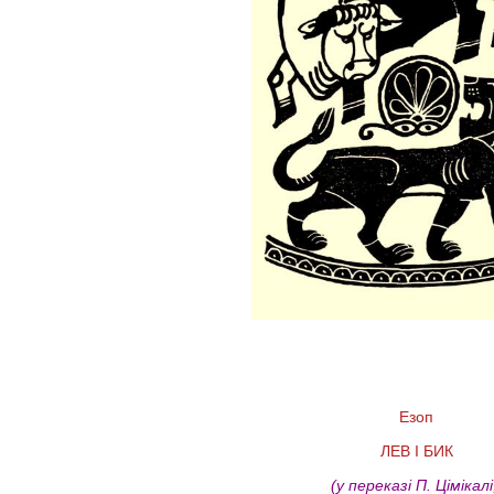
Езоп
ЛЕВ І БИК
(у переказі П. Цімікал