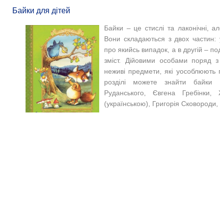
Байки для дітей
Байки – це стислі та лаконічні, ал
Вони складаються з двох частин: 
про якийсь випадок, а в другій
–
под
зміст. Дійовими особами поряд 
неживі предмети, які уособлюють п
розділі можете знайти байки П
Руданського, Євгена Гребінки
(українською), Григорія Сковороди,