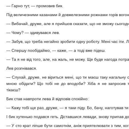
— Гарно тут, — промовив бик.
Під величезними казанами й довжелезними рожнами горів вогонь. 
— Вибачай, друже, але я прийшов сказати, що не зможу сьогодні
— Чому? — здивувався лев.
— Забув, що треба негайно зробити одну роботу. Мені час іти. 
— Спершу пообідаймо, — каже, — а тоді вже підеш.
— Та я не від того, але, на жаль, не можу. Ще буде нагода потр
Лев розгнівався.
— Слухай, друже, не віриться мені, що ти маєш таку нагальну с
мною обідати? Що тобі не до вподоби? Хіба я не запросив т
тікаєш?
Бик став навпроти лева й відповів спокійно:
— Кажу тобі ще раз, друже, — я таки піду. Бо, бачу, наготував ти
І бик хутенько подався геть. Діставшися левади, знову припав д
— У сто крат ліпше бути самотнім, аніж приятелювати з тим, ког