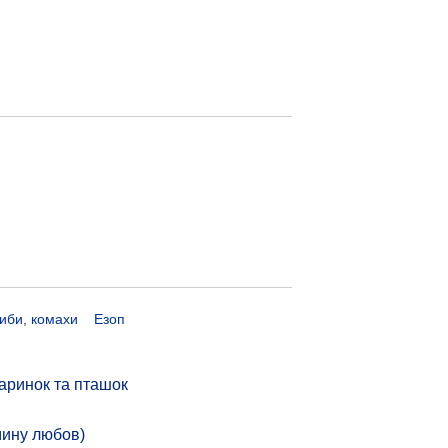
риби, комахи
Езоп
аринок та пташок
мину любов)