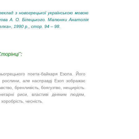
ереклад з новогрецької українською мовою
ва А. О. Білецького. Малюнки Анатолія
лка», 1990 р.
, стор. 94 – 98.
торінці":
ьогрецького поета-байкаря Езопа. Його
и, рослини, але насправді Езоп зображає
вство, брехливість, боягузтво, нещирість.
егарні риси, властиві деяким людям,
хоробрість, чесність.