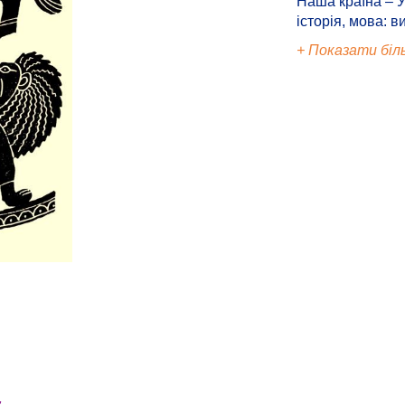
Наша країна – У
історія, мова: в
+ Показати біл
і,