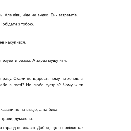
Але вівці ніде не видко. Бик затремтів.
 обідати з тобою.
Лев насупився.
апезувати разом. А зараз мушу йти.
праву. Скажи по щирості: чому не хочеш зі
ебе в гості? Не любо зустрів? Чому ж ти
 казани не на вівцю, а на бика.
о трави, думаючи:
о гаразд не знаєш. Добре, що я повівся так