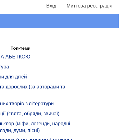
Вхід
Миттєва реєстрація
Топ-теми
 ЗА АБЕТКОЮ
тура
ри для дітей
 та дорослих (за авторами та
их творів з літератури
ції (свята, обряди, звичаї)
ьклор (міфи, легенди, народні
лади, думи, пісні)