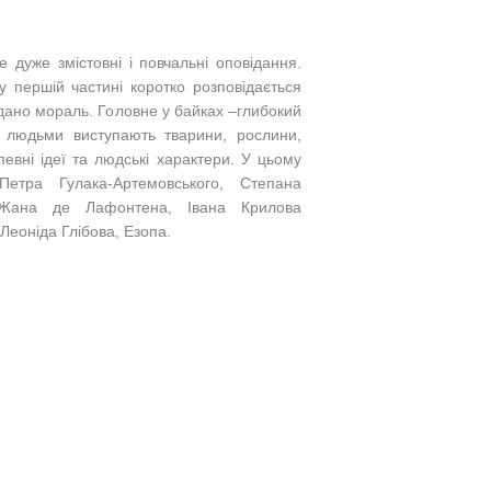
е дуже змістовні і повчальні оповідання.
у першій частині коротко розповідається
ано мораль. Головне у байках –глибокий
з людьми виступають тварини, рослини,
евні ідеї та людські характери.
У цьому
етра Гулака-Артемовського, Степана
, Жана де Лафонтена, Івана Крилова
 Леоніда Глібова, Езопа.