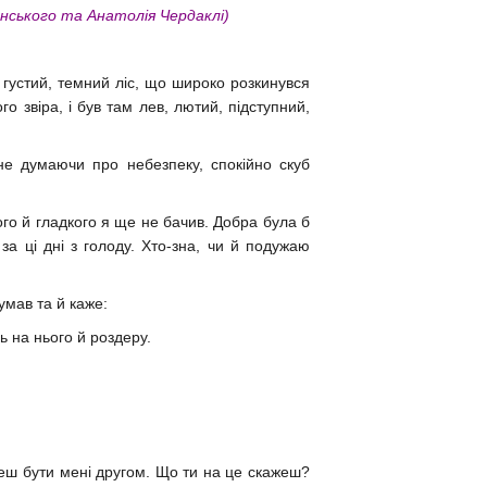
ського та Анатолія Чердаклі)
густий, темний ліс, що широко розкинувся
го звіра, і був там лев, лютий, підступний,
не думаючи про небезпеку, спокійно скуб
го й гладкого я ще не бачив. Добра була б
за ці дні з голоду. Хто-зна, чи й подужаю
думав та й каже:
ь на нього й роздеру.
жеш бути мені другом. Що ти на це скажеш?