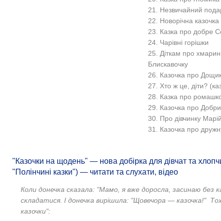
21. Незвичайний пода
22. Новорічна казочка
23. Казка про добре 
24. Чарівні горішки
25. Діткам про хмаринк
Блискавочку
26. Казочка про Дощи
27. Хто ж це, діти? (к
28. Казка про ромашк
29. Казочка про Добри
30. Про дівчинку Марій
31. Казочка про дружну
"Казочки на щодень" — нова добірка для дівчат та хлопчи
"Полінчині казки") — читати та слухати, відео
Коли донечка сказала: "Мамо, я вже доросла, засинаю без 
складатися. І донечка вирішила: "Щовечора — казочка!"
Тож
казочки":