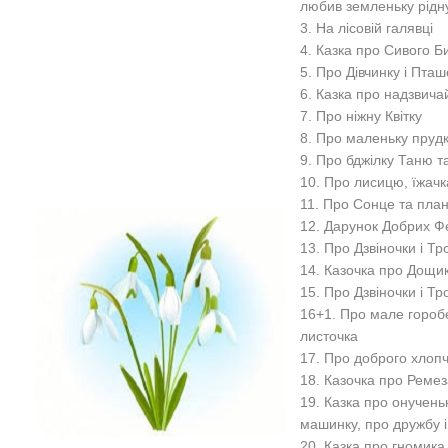
любив земленьку рідну
3. На лісовій галявці
4. Казка про Сивого Би
5. Про Дівчинку і Пташ
6. Казка про надзвича
7. Про ніжну Квітку
8. Про маленьку прудк
9. Про бджілку Таню та
10. Про лисицю, їжачка
11. Про Сонце та план
12. Дарунок Добрих Ф
13. Про Дзвіночки і Т
14. Казочка про Дощи
15. Про Дзвіночки і Т
16+1. Про мале гороб
листочка
17. Про доброго хлопч
18. Казочка про Ремеза
19. Казка про онучень
машинку, про дружбу і
20. Казка про гномика