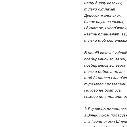
нашу дивну ка
тільки дітл
Діточок мален
діток слухняве
і дівчаток, і х
навіть пташеня
тільки щоб ма
В нашій казочці 
позбирались вс
позбирались вс
тільки добрі, а не злі,
щоб дівчатка і хлоп'я
тут могли розв
і нічого не б
і нікого не ст
З Буратіно потанцює
з Вінні-Пухом поласує
а із Гвинтиком і Шпу