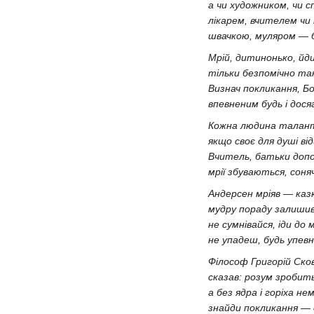
а чи художником, чи с
лікарем, вчителем чи
швачкою, муляром — б
Мрій, дитинонько, йд
тільки безпомічно так
Визнач покликання, Бо
впевненим будь і дос
Кожна людина талант
якщо своє для душі ві
Вчитель, батьки допо
мрії збуваються, соня
Андерсен мріяв — каз
мудру пораду залишив
не сумнівайся, іди до 
не упадеш, будь упев
Філософ Григорій Ско
сказав: розум зроби
а без ядра і горіха не
знайди покликання —