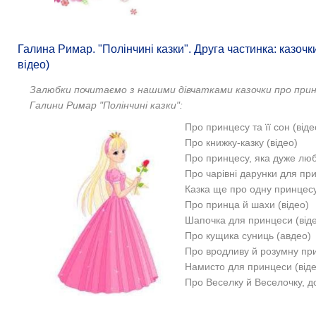
Галина Римар. "Полінчині казки". Друга частинка: казочк
відео)
Залюбки почитаємо з нашими дівчатками
казочки про при
Галини Римар "Полінчині казки":
Про принцесу та її сон (віде
Про книжку-казку (відео)
Про принцесу, яка дуже люб
Про чарівні дарунки для при
Казка ще про одну принцес
Про принца й шахи (відео)
Шапочка для принцеси (від
Про кущика суниць (авдео)
Про вродливу й розумну пр
Намисто для принцеси (віде
Про Веселку й Веселочку, д