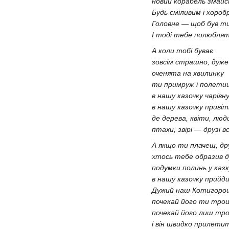
новий корабель змай
Будь сміливим і хороб
Головне — щоб був т
І тоді тебе полюблять 
А коли тобі
зовсім страшно,
оченята на х
ти примруж і
в нашу казочку
в нашу казочку
де дерева, кві
птахи, звірі — друзі 
А якщо ти плачеш, др
хтось тебе образив д
подумки полинь у казк
в нашу казочку 
Дужий наш Котигоро
почекай його ти тро
почекай його лиш тр
і він швидко прилети