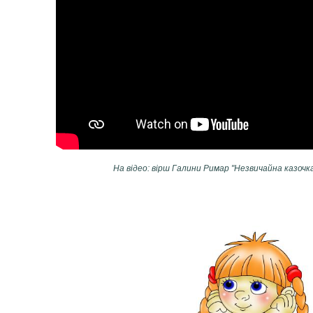
На відео: вірш Галини Римар "Незвичайна казочк