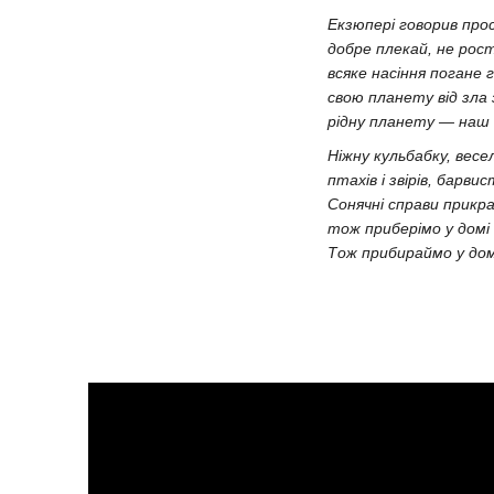
Екзюпері говорив прос
добре плекай, не рост
всяке насіння погане г
свою планету від зла
рідну планету — наш 
Ніжну кульбабку, весел
птахів і звірів, барвис
Сонячні справи прикр
тож приберімо у домі 
Тож прибираймо у домі