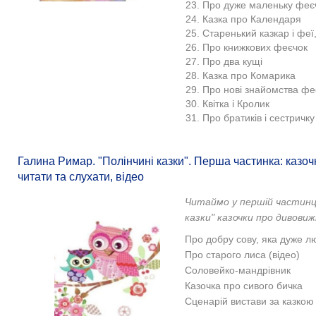
23. Про дуже маленьку феє
24. Казка про Календаря
25. Старенький казкар і феї
26. Про книжкових феєчок
27. Про два кущі
28. Казка про Комарика
29. Про нові знайомства фе
30. Квітка і Кролик
31. Про братиків і сестричку
Галина Римар. "Полінчині казки". Перша частинка: казо
читати та слухати, відео
Читаймо у першій частинці
казки" казочки про дивови
Про добру сову, яка дуже лю
Про старого лиса (відео)
Соловейко-мандрівник
Казочка про сивого бичка
Сценарій вистави за казкою