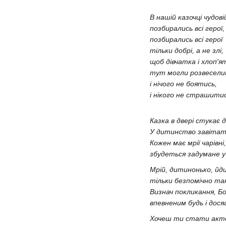
В нашій казочц
позбирались вс
позбирались вс
тільки добрі, а
щоб дівчатка 
тут могли розв
і нічого не б
і нікого не с
Казка в двері стукає д
У дитинство завітат
Кожен має мрії чарівні,
збудеться задумане
Мрій, дитинонько, йд
тільки безпомічно так
Визнач покликання, Б
впевненим будь і дос
Хочеш ти стати акто