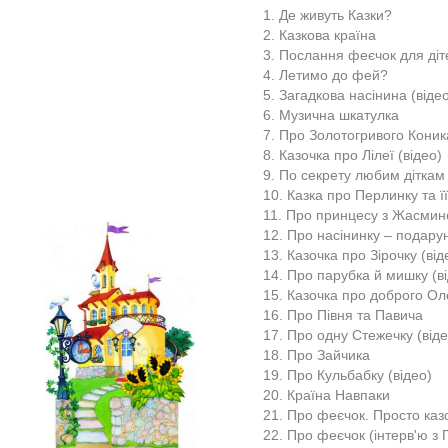
1. Де живуть Казки?
2. Казкова країна
3. Послання феєчок для діт
4. Летимо до фей?
5. Загадкова насінина (віде
6. Музична шкатулка
7. Про Золотогривого Коника
8. Казочка про Лілеї (відео)
9. По секрету любим діткам 
10. Казка про Перлинку та ї
11. Про принцесу з Жасмин
12. Про насінинку – подару
13. Казочка про Зірочку (від
14. Про парубка й мишку (в
15. Казочка про доброго О
16. Про Півня та Павича
17. Про одну Стежечку (віде
18. Про Зайчика
19. Про Кульбабку (відео)
20. Країна Навпаки
21. Про феєчок. Просто казо
22. Про феєчок (інтерв'ю з 