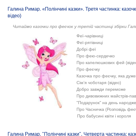
Галина Римар. «Полінчині казки». Третя частинка: казочк
відео)
Читаймо казочки про феєчок у третій частинці збірки Гали
Феї-чарівниці
Феї-рятівниці
Добрі феї
Про фею-сердечко
Про капелюшкових фей (віде
Про феєчку
Казочка про феєчку, яка дуж
Сім’я чоботаря (відео)
Добро завжди переможе
Про дивовижних майстрів-пав
"Подарунок" на день народж
Про Часничка (Розповідь феє
Про бабусині квіти і короля
Галина Римар. "Полінчині казки". Четверта частинка: ка