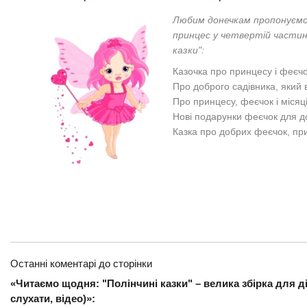
Любим донечкам пропонуємо 
принцес у четвертій частинц
казки":
Казочка про принцесу і феєч
Про доброго садівника, який
Про принцесу, феєчок і місяц
Нові подарунки феєчок для до
Казка про добрих феєчок, при
Останні коментарі до сторінки
«Читаємо щодня: "Полінчині казки" – велика збірка для ді
слухати, відео)»: