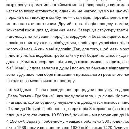
закріплену в граматиці англійської мови (насправді ця система в
частково використовується, однак ми не наголошуємо на цьому).
перший етап виходу в майбутнє — стан мрії, передбачення, яки
можна назвати поетичним. Другий - організація процесу: наміри
конкретні кроки для здійснення мети. Завершує структуру третій
наголошує на існуванні інерції, стверджуючи безапеляційно, що 
повністю приготувались, відбудеться, навіть при умові відволіка
короткий час). А син мені відповів: „Так, для того, щоб мати мож
плисти у якійсь водоймі, треба зайти у неї бодай по шию, якщо н
додав: „Камінь посередині річки вода ніжно омиває, гладить, а т
б'є". Мені ці слова запали в душу і посилили бажання відправит
вона відкриває нові обрії пізнавання прихованого і реального ча
виходити за межі звичного простору.
І от ми їдемо... Після проходження процедури пропуску на дер
„Рава-Руська - Гребенне", яка знову показала, що людей болить
і нагадала, що за будь-яку неуважність доводиться якимось чин
в'їхали до Польщі. Гребенне - це територія Закерзоння (за лініє
площа якого становить 19 500 км², точніше - ми потрапили до 
4 150 км². Зараз у Гребенному мешкає приблизно 300 людей, хо
січня 1939 року у селі проживало 1630 осіб, з яких 1420 були ук