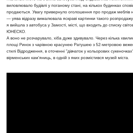
виловлювало будівлі у поганому стані, на кількох будинках спо
продаються. Увагу привернуло оголошення про продаж меблів н
— уява відразу вималювала яскраві картинки такого розпродаж
я вийшла з автобуса у Замості, місті, що входить до списку світ
ЮНЕСКО.
А воно не розчарувало, хіба дуже здивувало. Через кілька хвил
площі Ринок з чарівною красунею Ратушею з 52-метровою веже
стилі Відродження, в оточенні "дівчаток у кольорових сукеночках"
вірменських кам'яниць, в одній з яких розмістився музей міста.