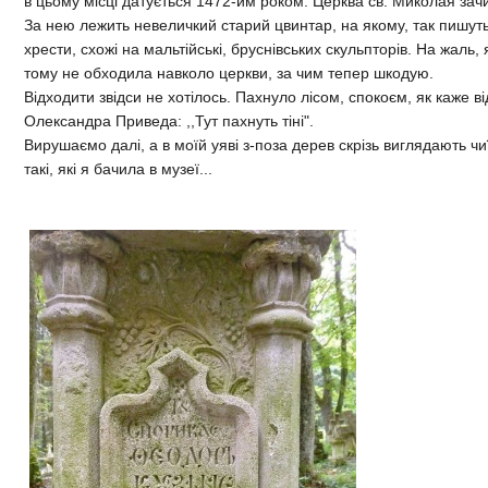
в цьому місці датується 1472-им роком. Церква св. Миколая зач
За нею лежить невеличкий старий цвинтар, на якому, так пишут
хрести, схожі на мальтійські, бруснівських скульпторів. На жаль,
тому не обходила навколо церкви, за чим тепер шкодую.
Відходити звідси не хотілось. Пахнуло лісом, спокоєм, як каже 
Олександра Приведа: ,,Тут пахнуть тіні".
Вирушаємо далі, а в моїй уяві з-поза дерев скрізь виглядають чиї
такі, які я бачила в музеї...