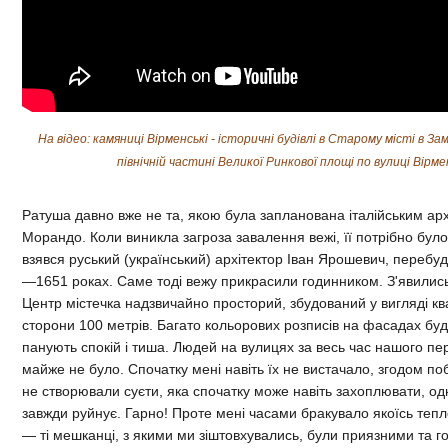
На відео: камяниці Вірменські - історичні будівлі в Старому місті в З
північній частині Великої Ринкової площі по вулиці Вірме
Ратуша давно вже не та, якою була запланована італійським ар
Морандо. Коли виникла загроза завалення вежі, її потрібно було
взявся руський (український) архітектор Іван Ярошевич, перебу
—1651 роках. Саме тоді вежу прикрасили годинником. З'явились
Центр містечка надзвичайно просторий, збудований у вигляді к
сторони 100 метрів. Багато кольорових розписів на фасадах буди
панують спокій і тиша. Людей на вулицях за весь час нашого пе
майже не було. Спочатку мені навіть їх не вистачало, згодом по
не створювали суєти, яка спочатку може навіть захоплювати, од
завжди руйнує. Гарно! Проте мені часами бракувало якоїсь тепло
— ті мешканці, з якими ми зіштовхувались, були приязними та г