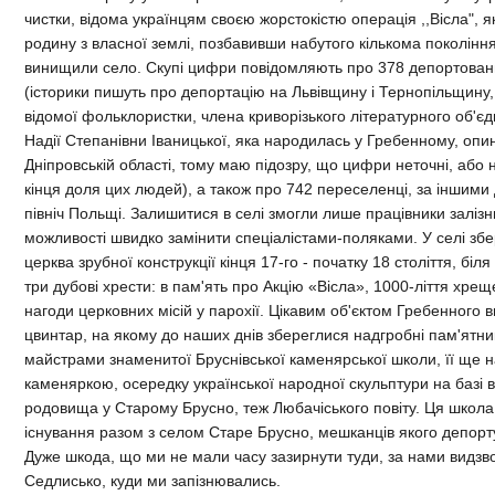
чистки, відома українцям своєю жорстокістю операція ,,Вісла", 
родину з власної землі, позбавивши набутого кількома поколінн
винищили село. Скупі цифри повідомляють про 378 депортован
(історики пишуть про депортацію на Львівщину і Тернопільщину
відомої фольклористки, члена криворізького літературного об'є
Надії Степанівни Іваницької, яка народилась у Гребенному, опи
Дніпровській області, тому маю підозру, що цифри неточні, або
кінця доля цих людей), а також про 742 переселенці, за іншими
північ Польщі. Залишитися в селі змогли лише працівники залізн
можливості швидко замінити спеціалістами-поляками. У селі зб
церква зрубної конструкції кінця 17-го - початку 18 століття, біл
три дубові хрести: в пам'ять про Акцію «Вісла», 1000-ліття хреще
нагоди церковних місій у парохії. Цікавим об'єктом Гребенного 
цвинтар, на якому до наших днів збереглися надгробні пам'ятни
майстрами знаменитої Бруснівської каменярської школи, її ще 
каменяркою, осередку української народної скульптури на базі 
родовища у Старому Брусно, теж Любачіського повіту. Ця школ
існування разом з селом Старе Брусно, мешканців якого депорт
Дуже шкода, що ми не мали часу зазирнути туди, за нами видзв
Седлисько, куди ми запізнювались.