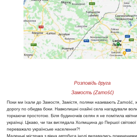
Розповідь друга
Замость (Zamość)
Поки ми їхали до Замостя, Замістя, поляки називають Zamość, х
дорогу по обидва боки. Навколишні охайні села нагадували волинс
торкаючи простотою. Біля будиночків селян я не помітила квітник
українці. Цікаво, чи так виглядала Холмщина до Першої світової 
переважало українське населення?!
Маленькі містечка з вікна автобуса іноді видавались покиненими