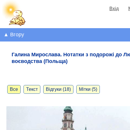
Вхід
▲ Вгору
Галина Мирослава. Нотатки з подорожі до Л
воєводства (Польща)
Все
Текст
Відгуки (18)
Мітки (5)