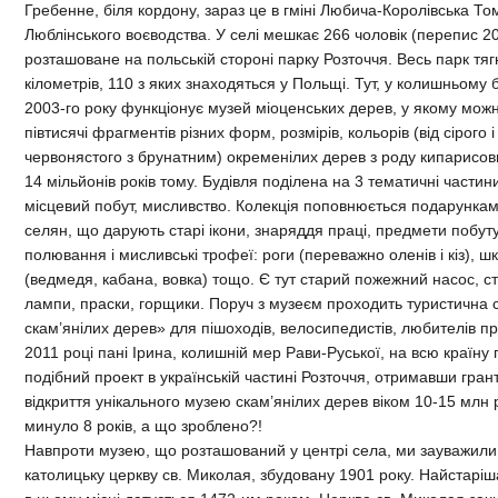
Гребенне, біля кордону, зараз це в гміні Любича-Королівська То
Люблінського воєводства. У селі мешкає 266 чоловік (перепис 20
розташоване на польській стороні парку Розточчя. Весь парк тяг
кілометрів, 110 з яких знаходяться у Польщі. Тут, у колишньому 
2003-го року функціонує музей міоценських дерев, у якому мо
півтисячі фрагментів різних форм, розмірів, кольорів (від сірого 
червонястого з брунатним) окременілих дерев з роду кипарисових
14 мільйонів років тому. Будівля поділена на 3 тематичні частини
місцевий побут, мисливство. Колекція поповнюється подарункам
селян, що дарують старі ікони, знаряддя праці, предмети побут
полювання і мисливські трофеї: роги (переважно оленів і кіз), ш
(ведмедя, кабана, вовка) тощо. Є тут старий пожежний насос, ст
лампи, праски, горщики. Поруч з музеєм проходить туристична
скам’янілих дерев» для пішоходів, велосипедистів, любителів пр
2011 році пані Ірина, колишній мер Рави-Руської, на всю країну
подібний проект в українській частині Розточчя, отримавши гра
відкриття унікального музею скам’янілих дерев віком 10-15 млн р
минуло 8 років, а що зроблено?!
Навпроти музею, що розташований у центрі села, ми зауважили
католицьку церкву св. Миколая, збудовану 1901 року. Найстаріш