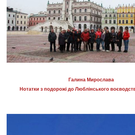
Галина Мирослава
Нотатки з подорожі до Люблінського воєводст