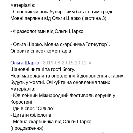
матеріалів:
- Словник чи вокабуляр - чим багаті, тим і раді.
Мовні перлини від Ольги Шарко (частина 3)
- Фразеологізми від Ольги Шарко
- Ольга Шарко. Мовна скарбничка "от-кутюр".
Оновити список коментарів
Ольга Шарко
, 2019-08-29 15:10:11,
#
Шановні читачі та гості блогу.
Нові матеріали та оновлення й доповнення старих
будуть у жовтні. Очікуйте на оновлення таких
матеріалів:
- Ювілейний Міжнародний Фестиваль дерунів у
Коростені
- Іди в своє "Сільпо"
- Цитати філологів
- Мовна скарбничка від Ольги Шарко
(продовження)