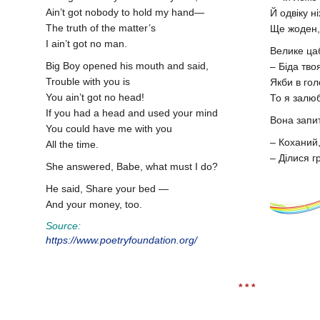
Ain’t got nobody to hold my hand—
Й одвіку н
The truth of the matter’s
Ще жоден,
I ain’t got no man.
Велике цаб
Big Boy opened his mouth and said,
– Біда тво
Trouble with you is
Якби в гол
You ain’t got no head!
То я залюб
If you had a head and used your mind
Вона запи
You could have me with you
– Коханий,
All the time.
– Ділися г
She answered, Babe, what must I do?
He said, Share your bed —
And your money, too.
Source:
https://www.poetryfoundation.org/
* * *