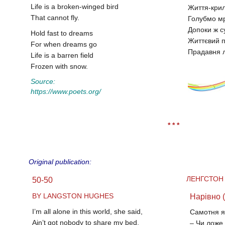
Life is a broken-winged bird
Життя-крил
That cannot fly.
Голубмо мр
Допоки ж с
Hold fast to dreams
Життєвий п
For when dreams go
Прадавня 
Life is a barren field
Frozen with snow.
Source:
https://www.poets.org/
* * *
Original publication:
ЛЕНГСТОН
50-50
BY LANGSTON HUGHES
Нарівно (
I’m all alone in this world, she said,
Самотня я 
Ain’t got nobody to share my bed,
– Чи ложе 