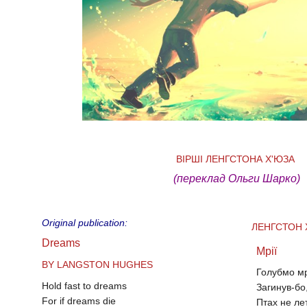
ВІРШІ ЛЕНГСТОНА Х'ЮЗА
(переклад Ольги Шарко)
Original publication:
ЛЕНГСТОН
Dreams
Мрії
BY LANGSTON HUGHES
Голубмо мр
Hold fast to dreams
Загинув-бо
For if dreams die
Птах не ле