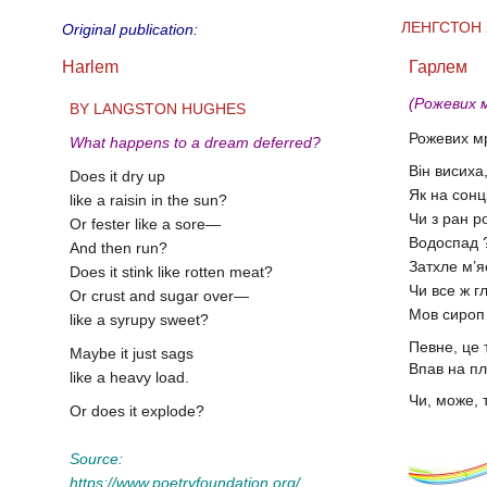
ЛЕНГСТОН
Original publication:
Harlem
Гарлем
(Рожевих м
BY LANGSTON HUGHES
Рожевих мр
What happens to a dream deferred?
Він висиха
Does it dry up
Як на сонц
like a raisin in the sun?
Чи з ран р
Or fester like a sore—
Водоспад 
And then run?
Затхле м’я
Does it stink like rotten meat?
Чи все ж гл
Or crust and sugar over—
Мов сироп
like a syrupy sweet?
Певне, це 
Maybe it just sags
Впав на пле
like a heavy load.
Чи, може, 
Or does it explode?
Source:
https://www.poetryfoundation.org/