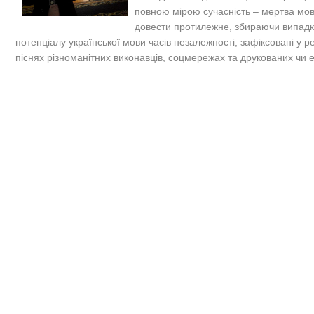
повною мірою сучасність – мертва мов
довести протилежне, збираючи випадки
потенціалу української мови часів незалежності, зафіксовані у р
піснях різноманітних виконавців, соцмережах та друкованих чи 