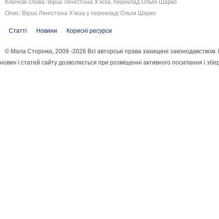
Ключові слова: Вірші Ленгстона Х’юза, переклад Ольги Шарко
Опис: Вірші Ленгстона Х’юза у перекладі Ольги Шарко
Статті
Новини
Корисні ресурси
© Мала Сторінка, 2009 -2026 Всі авторські права захищені законодавством
новин і статей сайту дозволяється при розміщенні активного посилання і збе