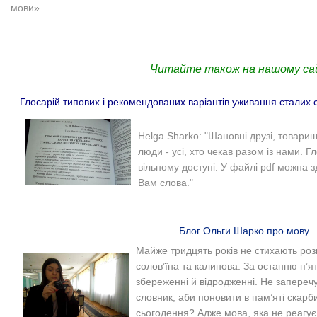
мови».
Читайте також на нашому са
Глосарій типових і рекомендованих варіантів уживання сталих 
Helga Sharko: "Шановні друзі, товариш
люди - усі, хто чекав разом із нами. Г
вільному доступі. У файлі pdf можна 
Вам слова."
Блог Ольги Шарко про мову
Майже тридцять років не стихають роз
солов’їна та калинова. За останню п’я
збереженні й відродженні. Не запереч
словник, аби поновити в пам’яті скарб
сьогодення? Адже мова, яка не реагує