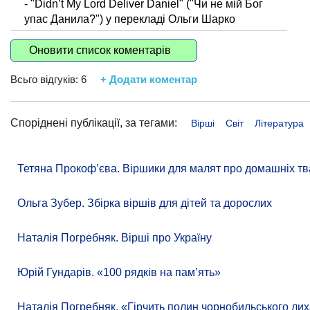
- "Didn’t My Lord Deliver Daniel" ("Чи не мій Бог
упас Данила?") у перекладі Ольги Шарко
Оновити список коментарів
Всьго відгуків:
6
+ Додати коментар
Споріднені публікації, за тегами:
Вірші
Світ
Література
Тетяна Прокоф’єва. Віршики для малят про домашніх тв
Ольга Зубер. Збірка віршів для дітей та дорослих
Наталія Погребняк. Вірші про Україну
Юрій Гундарів. «100 рядків на памʼять»
Наталія Погребняк. «Гірчить полин чорнобильського лиха