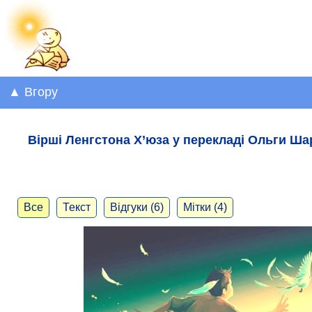
▲ Вгору
Вірші Ленгстона Х’юза у перекладі Ольги Ша
Все
Текст
Відгуки (6)
Мітки (4)