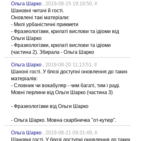
Ольга Шарко
, 2019-08-15 19:18:50,
#
Шановні читачі й гості.
Оновлені такі матеріали:
- Милі урбаністичні прикмети
- Фразеологізми, крилаті вислови та ідіоми від
Ольги Шарко
- Фразеологізми, крилаті вислови та ідіоми
(частина 2). Збирала - Ольга Шарко
Ольга Шарко
, 2019-08-20 11:13:51,
#
Шаноні гості. У блозі доступні оновлення до таких
матеріалів:
- Словник чи вокабуляр - чим багаті, тим і раді.
Мовні перлини від Ольги Шарко (частина 3)
- Фразеологізми від Ольги Шарко
- Ольга Шарко. Мовна скарбничка "от-кутюр".
Ольга Шарко
, 2019-08-21 09:31:49,
#
Шановні гості. У блозі доступні оновлення до таких