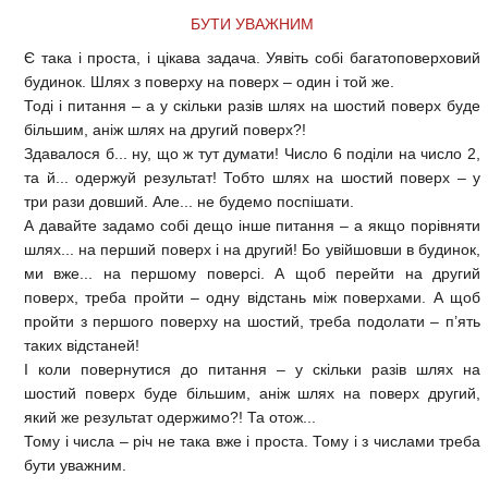
БУТИ УВАЖНИМ
Є така і проста, і цікава задача. Уявіть собі багатоповерховий
будинок. Шлях з поверху на поверх – один і той же.
Тоді і питання – а у скільки разів шлях на шостий поверх буде
більшим, аніж шлях на другий поверх?!
Здавалося б... ну, що ж тут думати! Число 6 поділи на число 2,
та й... одержуй результат! Тобто шлях на шостий поверх – у
три рази довший. Але... не будемо поспішати.
А давайте задамо собі дещо інше питання – а якщо порівняти
шлях... на перший поверх і на другий! Бо увійшовши в будинок,
ми вже... на першому поверсі. А щоб перейти на другий
поверх, треба пройти – одну відстань між поверхами. А щоб
пройти з першого поверху на шостий, треба подолати – п’ять
таких відстаней!
І коли повернутися до питання – у скільки разів шлях на
шостий поверх буде більшим, аніж шлях на поверх другий,
який же результат одержимо?! Та отож...
Тому і числа – річ не така вже і проста. Тому і з числами треба
бути уважним.