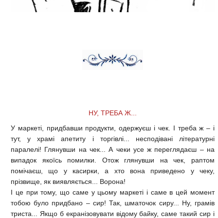
НУ, ТРЕБА Ж...
У маркеті, придбавши продукти, одержуєш і чек. І треба ж – і
тут, у храмі апетиту і торгівлі... несподівані літературні
паралелі! Глянувши на чек... А чеки усе ж переглядаєш – на
випадок якоїсь помилки. Отож глянувши на чек, раптом
помічаєш, що у касирки, а хто вона приведено у чеку,
прізвище, як виявляється... Ворона!
І це при тому, що саме у цьому маркеті і саме в цей момент
тобою було придбано – сир! Так, шматочок сиру... Ну, грамів
триста... Якщо б екранізовувати відому байку, саме такий сир і