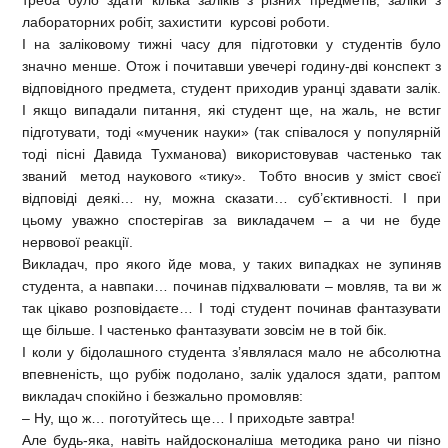
лабораторних робіт, захистити курсові роботи.
І на заліковому тижні часу для підготовки у студентів було
значно менше. Отож і почитавши увечері годину-дві конспект з
відповідного предмета, студент приходив уранці здавати залік.
І якщо випадали питання, які студент ще, на жаль, не встиг
підготувати, тоді «мученик науки» (так співалося у популярній
тоді пісні Давида Тухманова) використовував частенько так
званий метод наукового «тику». Тобто вносив у зміст своєї
відповіді деякі… ну, можна сказати… суб’єктивності. І при
цьому уважно спостерігав за викладачем – а чи не буде
нервової реакції.
Викладач, про якого йде мова, у таких випадках не зупиняв
студента, а навпаки… починав підхвалювати – мовляв, та ви ж
так цікаво розповідаєте… І тоді студент починав фантазувати
ще більше. І частенько фантазувати зовсім не в той бік.
І коли у бідолашного студента з’являлася мало не абсолютна
впевненість, що рубіж подолано, залік удалося здати, раптом
викладач спокійно і безжально промовляв:
– Ну, що ж… поготуйтесь ще… І приходьте завтра!
Але будь-яка, навіть найдосконаліша методика рано чи пізно