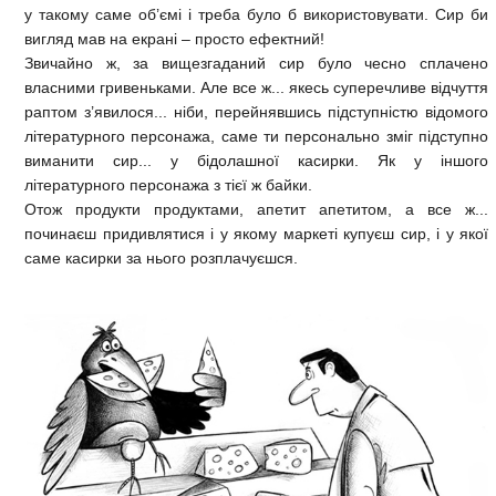
у такому саме об’ємі і треба було б використовувати. Сир би
вигляд мав на екрані – просто ефектний!
Звичайно ж, за вищезгаданий сир було чесно сплачено
власними гривеньками. Але все ж... якесь суперечливе відчуття
раптом з’явилося... ніби, перейнявшись підступністю відомого
літературного персонажа, саме ти персонально зміг підступно
виманити сир... у бідолашної касирки. Як у іншого
літературного персонажа з тієї ж байки.
Отож продукти продуктами, апетит апетитом, а все ж...
починаєш придивлятися і у якому маркеті купуєш сир, і у якої
саме касирки за нього розплачуєшся.