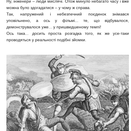
Ну, інженери – люди мислячі. Отож минуло небагато часу і вже
можна було здогадатися – у чому ж справа.
Так, напружений і небезпечний поєдинок знімався
уповільнено, а ось у фільмі... те, що відбувалося,
демонструвалося уже... у пришвидшеному темпі!
Ось така... досить проста розгадка того, як же усе-таки
проводяться у реальності подібні зйомки.