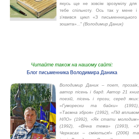
якусь ще не зовсім зрозумілу для
тебе спільноту. Ось так у мене і
з’явився цикл «З письменницького
зошита»..."
(Володимир Даник)
Читайте також на нашому сайті:
Блог письменника Володимира Даника
Володимир Даник – поет, прозаїк,
автор пісень і бард. Автор 21 книг
поезій, пісень і прози, серед яких:
«Гуморески та байки» (1991),
«Таємна зброя» (1992), «Під впливом
НЛО» (1992), «Як стати молодим»
(1992), «Вічна тема» (1993), «У
Черкасах – сміються!» (2006) та