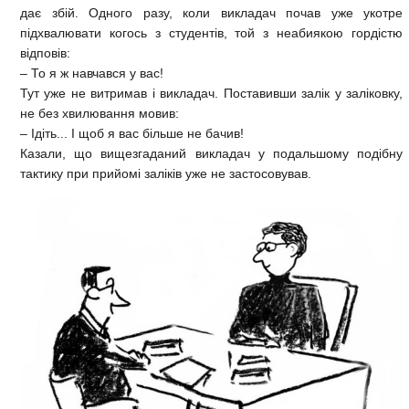
дає збій. Одного разу, коли викладач почав уже укотре
підхвалювати когось з студентів, той з неабиякою гордістю
відповів:
– То я ж навчався у вас!
Тут уже не витримав і викладач. Поставивши залік у заліковку,
не без хвилювання мовив:
– Ідіть... І щоб я вас більше не бачив!
Казали, що вищезгаданий викладач у подальшому подібну
тактику при прийомі заліків уже не застосовував.