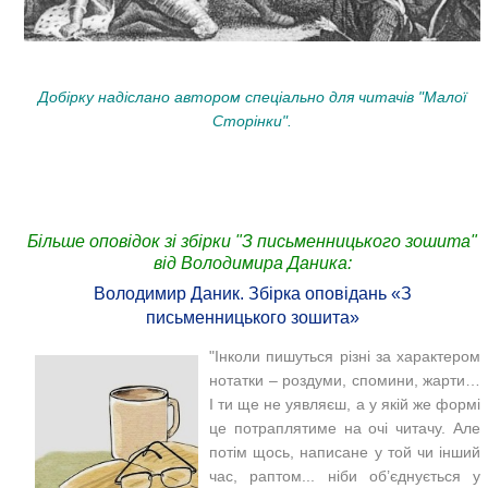
Добірку надіслано автором спеціально для читачів "Малої
Сторінки".
Більше оповідок зі збірки "З письменницького зошита"
від Володимира Даника:
Володимир Даник. Збірка оповідань «З
письменницького зошита»
"Інколи пишуться різні за характером
нотатки – роздуми, спомини, жарти…
І ти ще не уявляєш, а у якій же формі
це потраплятиме на очі читачу. Але
потім щось, написане у той чи інший
час, раптом... ніби об’єднується у