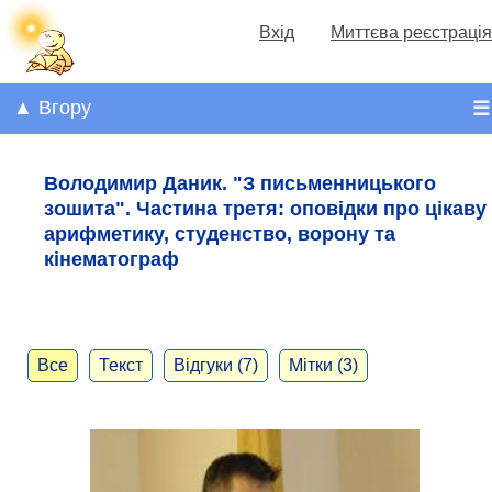
Вхід
Миттєва реєстрація
▲ Вгору
☰
Володимир Даник. "З письменницького
зошита". Частина третя: оповідки про цікаву
арифметику, студенство, ворону та
кінематограф
Все
Текст
Відгуки (7)
Мітки (3)