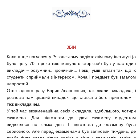
ЗБІЙ
Коли я ще навчався у Рязанському радіотехнічному інституті (а
було це у 70-ті роки вже минулого сторіччя!) був у нас один
викладач – розумний... іронічний... Лекції умів читати так, що їх
студенти сприймали з інтересом. Хоча і предмет був загалом
непростий.
Отож одного разу Борис Аванесович, так звали викладача, і
розповів нам цікавий випадок, що стався з його приятелем –
теж викладачем.
У той час екзаменаційна сесія складала, здебільшого, чотири
екзамена. Для підготовки до здачі екзамену студентам
виділялося по кілька днів. І підготовка до екзамену була
серйозною. Але перед екзаменами був заліковий тиждень, де
треба було здати кілька заліків з різних предметів, заліки з