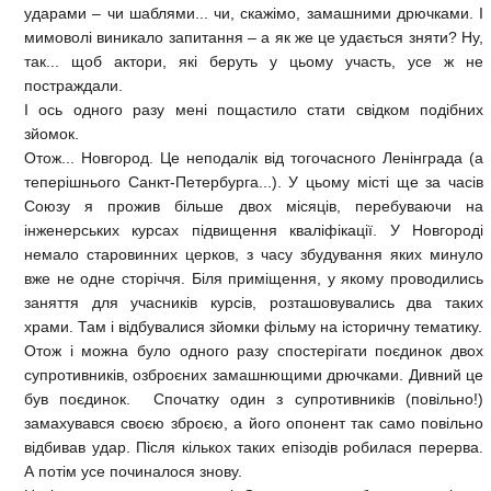
ударами – чи шаблями... чи, скажімо, замашними дрючками. І
мимоволі виникало запитання – а як же це удається зняти? Ну,
так... щоб актори, які беруть у цьому участь, усе ж не
постраждали.
І ось одного разу мені пощастило стати свідком подібних
зйомок.
Отож... Новгород. Це неподалік від тогочасного Ленінграда (а
теперішнього Санкт-Петербурга...). У цьому місті ще за часів
Союзу я прожив більше двох місяців, перебуваючи на
інженерських курсах підвищення кваліфікації. У Новгороді
немало старовинних церков, з часу збудування яких минуло
вже не одне сторіччя. Біля приміщення, у якому проводились
заняття для учасників курсів, розташовувались два таких
храми. Там і відбувалися зйомки фільму на історичну тематику.
Отож і можна було одного разу спостерігати поєдинок двох
супротивників, озброєних замашнющими дрючками. Дивний це
був поєдинок. Спочатку один з супротивників (повільно!)
замахувався своєю зброєю, а його опонент так само повільно
відбивав удар. Після кількох таких епізодів робилася перерва.
А потім усе починалося знову.