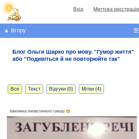
Вхід
Миттєва реєстрація
▲ Вгору
☰
Блог Ольги Шарко про мову. "Гумор життя"
або "Подивіться й не повторюйте так"
Все
Текст
Відгуки (0)
Мітки (4)