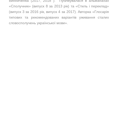
Винниченка (2017, 2018 ). Публікувалася в альманахах
«Сполучник» (випуск 8 за 2013 рік) та «Стиль і переклад»
(випуск 3 за 2016 рік, випуск 4 за 2017). Авторка «Глосарія
типових та рекомендованих варіантів уживання сталих
словосполучень української мови».