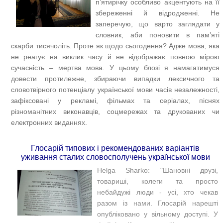
п’ятирічку особливо акцентують на її
збереженні й відродженні. Не
заперечую, що варто заглядати у
словник, аби поновити в пам’яті
скарби тисячоліть. Проте як щодо сьогодення? Адже мова, яка
не реагує на виклик часу й не відображає повною мірою
сучасність – мертва мова. У цьому блозі я намагатимуся
довести протилежне, збираючи випадки лексичного та
словотвірного потенціалу української мови часів незалежності,
зафіксовані у рекламі, фільмах та серіалах, піснях
різноманітних виконавців, соцмережах та друкованих чи
електронних виданнях.
Глосарій типових і рекомендованих варіантів
уживання сталих словосполучень української мови
Helga Sharko: "Шановні друзі,
товариші, колеги та просто
небайдужі люди - усі, хто чекав
разом із нами. Глосарій нарешті
опубліковано у вільному доступі. У