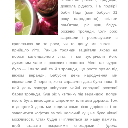
довкола рідного. На подвір'ї
баби Наді (моя бабуся 31
року народження), скільки
пам'ятаю, ріс кущ блідо-
рожевої троянди. Коли рожі
зацвітали і розкошували в
крапельках чи то роси, чи то дощу, ми знали —
прийшло літо. Раніше троянди зацвітали якраз на
порозі календарного літа, і ми зустрічали його
духмяним чаєм з рожевих пелюсток. Мені так чудно
було — і як то чай та й з троянди, що росте прямо під
вікном веранди. Бабусин день народження ми
відзначали 2 червня, хоча справжня дата була інша. В
цей день завжди квітували чайні солодкої рожевої
барви троянди. Кущ ріс у квітнику під верандою, попри
нього була вимощена широкими плитами доріжка. Тож
в дощовий день ми ходили саме тією доріжкою і не
зачепитися кофтою за той колючий кущ не було ніякої
можливості. Отак будні і чіпляються за нашу пам'ять,
щоб ставати яскравими спогадами..."
(Ірина