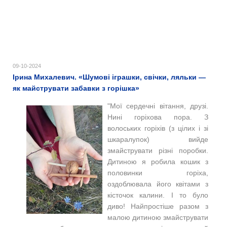
09-10-2024
Ірина Михалевич. «Шумові іграшки, свічки, ляльки —
як майструвати забавки з горішка»
"Мої сердечні вітання, друзі.
Нині горіхова пора. З
волоських горіхів (з цілих і зі
шкаралупок) вийде
змайструвати різні поробки.
Дитиною я робила кошик з
половинки горіха,
оздоблювала його квітами з
кісточок калини. І то було
диво! Найпростіше разом з
малою дитиною змайструвати