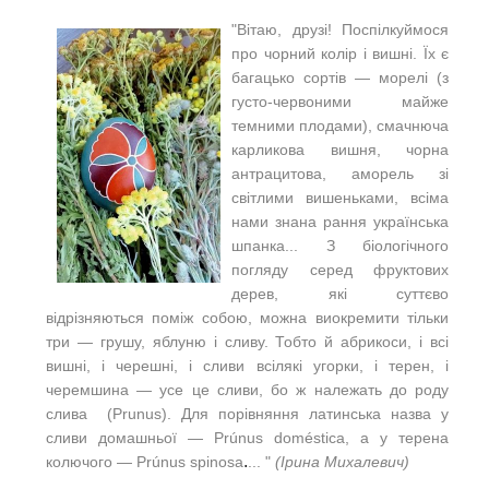
"Вітаю, друзі! Поспілкуймося
про чорний колір і вишні. Їх є
багацько сортів — морелі (з
густо-червоними майже
темними плодами), смачнюча
карликова вишня, чорна
антрацитова, аморель зі
світлими вишеньками, всіма
нами знана рання українська
шпанка... З біологічного
погляду серед фруктових
дерев, які суттєво
відрізняються поміж собою, можна виокремити тільки
три — грушу, яблуню і сливу. Тобто й абрикоси, і всі
вишні, і черешні, і сливи всілякі угорки, і терен, і
черемшина — усе це сливи, бо ж належать до роду
слива (Prunus). Для порівняння латинська назва у
сливи домашньої — Prúnus doméstica, а у терена
.
колючого — Prúnus spinosa
... "
(Ірина Михалевич)