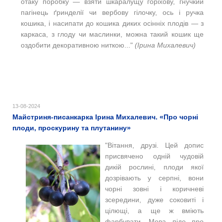
отаку поробку — взяти шкаралущу горіхову, гнучкий
пагінець ґринделії чи вербову гілочку, ось і ручка
кошика, і насипати до кошика диких осінніх плодів — з
каркаса, з глоду чи маслинки, можна такий кошик ще
оздобити декоративною ниткою..."
(Ірина Михалевич)
13-08-2024
Майстриня-писанкарка Ірина Михалевич. «Про чорні
плоди, проскурину та плутанину»
"Вітання, друзі. Цей допис
присвячено одній чудовій
дикій рослині, плоди якої
дозрівають у серпні, вони
чорні зовні і коричневі
зсередини, дуже соковиті і
цілющі, а ще ж вміють
фарбувати. Мова піде про