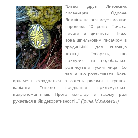
"Вітаю, друзі! Литовська
писанкарка Одроне
Лампіцкене розписує писанки
впродовж 40 років. Почала
писати в дитинстві. Пише
вона шпильковим писачком в
традиційній для литовців
техніці. Говорить, що
найдужче їй подобається
розписувати гусячі яйця, бо
там є що розписувати. Коли
орнамент складається з сотень рисочок і крапок,
варіанти їхнього поєднання придумуються
найрізноманітніші. Проте майстер в такому разі
рухається в бік декоративності..."
(Ірина Михалевич)