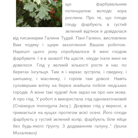
що фарбувальним
потенціалом володіє кора
рослини. Про те, що плоди
глоду фарбують в густий
зелений відтінок я довідалася
від писанкарки Галини Тудай. Пані Галино, висловлюю
Вам подяку і щире захоплення Вашою роботою.
Нарешті цього року спробувалося й мені глодом
фарбувати. І я в захваті! На щастя, нікуди їхати мені не
довелося. Глід у великій кількості росте в нас по
берегах Інгульця. Там я і каркас зустріла, і свидину, і
шипшину, і маслинку, і горіхів там доволі. Навіть
суховершки влітку на березі знайшла побіля людських
городів. А вони такі чудові! Але зараз не про них мова.
А про глід. У роботі я використала глід одноматочковий
(Crataegus monogyna Jacq.). Дозріває глід у вересні, а
тримається на кущах протягом всієї осені. Його плоди
фарбують у густий зелений колір, фарбують біле яйце
без будь-якого ґрунту. З додаванням галуну.."
(Ірина
Михалевич)