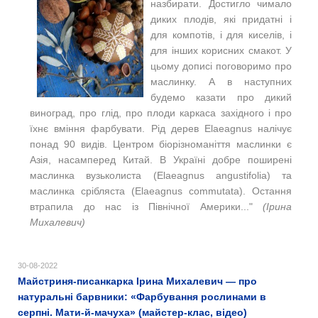
назбирати. Достигло чимало
диких плодів, які придатні і
для компотів, і для киселів, і
для інших корисних смакот. У
цьому дописі поговоримо про
маслинку. А в наступних
будемо казати про дикий
виноград, про глід, про плоди каркаса західного і про
їхнє вміння фарбувати. Рід дерев Elaeagnus налічує
понад 90 видів. Центром біорізноманіття маслинки є
Азія, насамперед Китай. В Україні добре поширені
маслинка вузьколиста (Elaeagnus angustifolia) та
маслинка срібляста (Elaeagnus commutata). Остання
втрапила до нас із Північної Америки..."
​(
Ірина
Михалевич)
30-08-2022
Майстриня-писанкарка Ірина Михалевич — про
натуральні барвники: «Фарбування рослинами в
серпні. Мати-й-мачуха» (майстер-клас, відео)