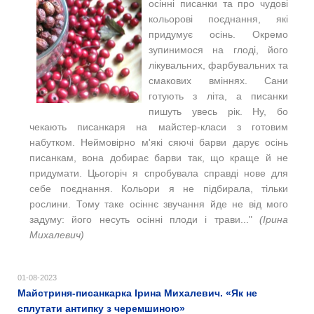
осінні писанки та про чудові
кольорові поєднання, які
придумує осінь. Окремо
зупинимося на глоді, його
лікувальних, фарбувальних та
смакових вміннях. Сани
готують з літа, а писанки
пишуть увесь рік. Ну, бо
чекають писанкаря на майстер-класи з готовим
набутком. Неймовірно м'які сяючі барви дарує осінь
писанкам, вона добирає барви так, що краще й не
придумати. Цьогоріч я спробувала справді нове для
себе поєднання. Кольори я не підбирала, тільки
рослини. Тому таке осіннє звучання йде не від мого
задуму: його несуть осінні плоди і трави..."
(Ірина
Михалевич)
01-08-2023
Майстриня-писанкарка Ірина Михалевич. «Як не
сплутати антипку з черемшиною»