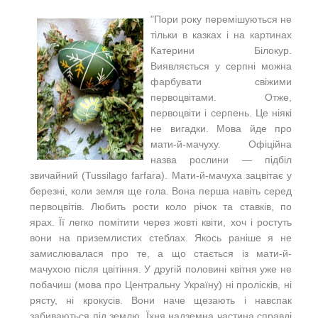
"Пори року перемішуються не
тільки в казках і на картинах
Катерини Білокур.
Виявляється у серпні можна
фарбувати свіжими
первоцвітами. Отже,
первоцвіти і серпень. Це ніякі
не вигадки. Мова йде про
мати-й-мачуху. Офіційна
назва рослини — підбіл
звичайний (Tussilago farfara). Мати-й-мачуха зацвітає у
березні, коли земля ще гола. Вона перша навіть серед
первоцвітів. Любить рости коло річок та ставків, по
ярах. Її легко помітити через жовті квіти, хоч і ростуть
вони на приземлистих стеблах. Якось раніше я не
замислювалася про те, а що стається із мати-й-
мачухою після цвітіння. У другій половині квітня уже не
побачиш (мова про Центральну Україну) ні пролісків, ні
рясту, ні крокусів. Вони наче щезають і навспак
забиваються під землю. Їхня надземна частина справді