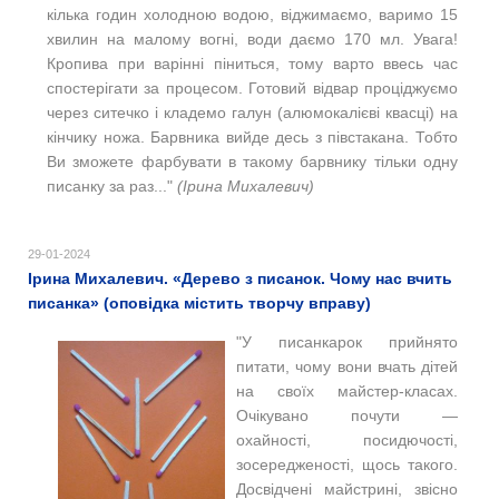
кілька годин холодною водою, віджимаємо, варимо 15
хвилин на малому вогні, води даємо 170 мл. Увага!
Кропива при варінні піниться, тому варто ввесь час
спостерігати за процесом. Готовий відвар проціджуємо
через ситечко і кладемо галун (алюмокалієві квасці) на
кінчику ножа. Барвника вийде десь з півстакана. Тобто
Ви зможете фарбувати в такому барвнику тільки одну
писанку за раз..."
(Ірина Михалевич)
29-01-2024
Ірина Михалевич. «Дерево з писанок. Чому нас вчить
писанка» (оповідка містить творчу вправу)
"У писанкарок прийнято
питати, чому вони вчать дітей
на своїх майстер-класах.
Очікувано почути —
охайності, посидючості,
зосередженості, щось такого.
Досвідчені майстрині, звісно