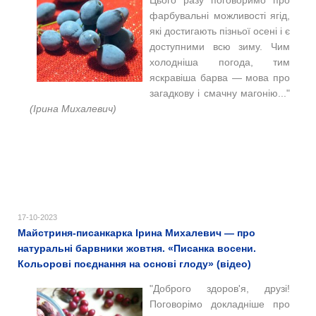
фарбувальні можливості ягід,
які достигають пізньої осені і є
доступними всю зиму. Чим
холодніша погода, тим
яскравіша барва — мова про
загадкову і смачну магонію..."
(Ірина Михалевич)
17-10-2023
Майстриня-писанкарка Ірина Михалевич — про
натуральні барвники жовтня. «Писанка восени.
Кольорові поєднання на основі глоду» (відео)
"Доброго здоров'я, друзі!
Поговорімо докладніше про