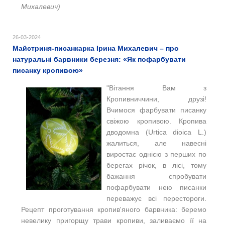
Михалевич)
26-03-2024
Майстриня-писанкарка Ірина Михалевич – про
натуральні барвники березня: «Як пофарбувати
писанку кропивою»
"Вітання Вам з
Кропивниччини, друзі!
Вчимося фарбувати писанку
свіжою кропивою. Кропива
дводомна (Urtica dioica L.)
жалиться, але навесні
виростає однією з перших по
берегах річок, в лісі, тому
бажання спробувати
пофарбувати нею писанки
переважує всі перестороги.
Рецепт проготування кропив'яного барвника: беремо
невелику пригорщу трави кропиви, заливаємо її на