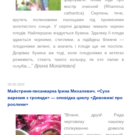
жостір очисний (Rhamnus
cathartica). Серпень тече,
крутить полиновими пахощами під променями
золотистого сонця. У серпні дозріває чимало чорних
плодів. Найпершою згадується бузина. Здалеку її плоди
здаються чорними, стиглими, а підійдеш ближче —
плодоніжки зелені, а значить і плоди ще не поспіли.
Дозріває бузина аж тоді, коли плодоніжки в кетягах
рожевіють, стають такого кольору, як ото лапки в
..."
(Ірина Михалевич)
голубів.
28-05-2024
Майстриня-писанкарка Ірина Михалевич. «Сухе
варення з троянди» — оповідка циклу «Дивовижі про
рослини»
"Вітаня, друзі! Рада
черговому нашому
спілкуванню довкола
запашних рослин, традицій,