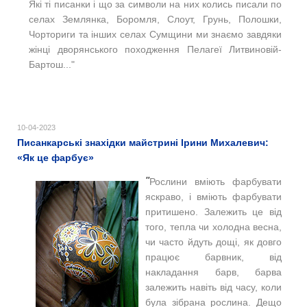
Які ті писанки і що за символи на них колись писали по
селах Землянка, Боромля, Слоут, Грунь, Полошки,
Чорториги та інших селах Сумщини ми знаємо завдяки
жінці дворянського походження Пелагеї Литвиновій-
Бартош..."
10-04-2023
Писанкарські знахідки майстрині Ірини Михалевич:
«Як це фарбує»
"
Рослини вміють фарбувати
яскраво, і вміють фарбувати
притишено. Залежить це від
того, тепла чи холодна весна,
чи часто йдуть дощі, як довго
працює барвник, від
накладання барв, барва
залежить навіть від часу, коли
була зібрана рослина. Дещо