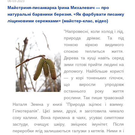
06-03-2023
Майстриня-писанкарка Ірина Михалевич — про
натуральні барвники березня. «Як фарбувати писанку
ліщиновими сережками» (майстер-клас, відео)
"Напровесні, коли холод і лід,
природа дрімає. Та під
тонкою кіркою видимого
спокою теплиться життя.
Дерева та кущі навіть серед
зими готові прийти людині на
допомогу. Найбільше користі
— у корі тоненьких гілочок,
що виросли упродовж
останнього року життя
рослини. Так пише травознай
Наталя Земна у книзі ”Природа зцілює і взимку.
Гілкотерапія”. Цієї зими, друзі, я заготовила чимало
соку калини. Вона приємна в чаях, усуває симптоми
застуди, очищує шкіру, зміцнює імунітет. Після
переробки ягід залишаються галузки з кетягів. Ними я і