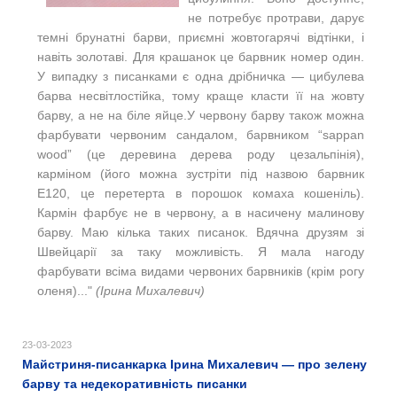
не потребує протрави, дарує
темні брунатні барви, приємні жовтогарячі відтінки, і
навіть золотаві. Для крашанок це барвник номер один.
У випадку з писанками є одна дрібничка — цибулева
барва несвітлостійка, тому краще класти її на жовту
барву, а не на біле яйце.У червону барву також можна
фарбувати червоним сандалом, барвником “sappan
wood” (це деревина дерева роду цезальпінія),
карміном (його можна зустріти під назвою барвник
Е120, це перетерта в порошок комаха кошеніль).
Кармін фарбує не в червону, а в насичену малинову
барву. Маю кілька таких писанок. Вдячна друзям зі
Швейцарії за таку можливість. Я мала нагоду
фарбувати всіма видами червоних барвників (крім рогу
оленя)..."
(Ірина Михалевич)
23-03-2023
Майстриня-писанкарка Ірина Михалевич — про зелену
барву та недекоративність писанки