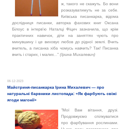
ж, такого не скажуть. Бо вони
розказуватимуть не за себе.
Київська писанкарка, відома
дослідниця писанки, авторка фахових книг Оксана
Білоус в інтерв'ю Наталці Фіцич зазначила, що крім
практичних навичок, діти на заняттях чують про
минувшину і це виховує любов до рідної землі. Вчить
вчитель, а писанка хіба чомусь навчить? Так! Писанка
вчить і старих, і малих..."
(Ірина Михалевич)
06-12-2023
Майстриня-писанкарка Ірина Михалевич — про
натуральні барвники листопада: «Як фарбують свіжі
ягоди магонії»
"
Мої Вам вітання, друзі.
Продовжуємо спілкуватися
про фарбування рослинами.
Цього разу поговоримо про