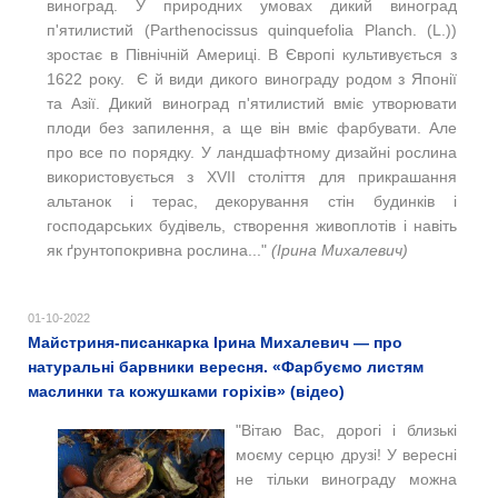
виноград. У природних умовах дикий виноград
п'ятилистий (Parthenocissus quinquefolia Planch. (L.))
зростає в Північній Америці. В Європі культивується з
1622 року. Є й види дикого винограду родом з Японії
та Азії. Дикий виноград п'ятилистий вміє утворювати
плоди без запилення, а ще він вміє фарбувати. Але
про все по порядку. У ландшафтному дизайні рослина
використовується з XVII століття для прикрашання
альтанок і терас, декорування стін будинків і
господарських будівель, створення живоплотів і навіть
як ґрунтопокривна рослина..."
(Ірина Михалевич)
01-10-2022
Майстриня-писанкарка Ірина Михалевич — про
натуральні барвники вересня. «Фарбуємо листям
маслинки та кожушками горіхів» (відео)
"Вітаю Вас, дорогі і близькі
моєму серцю друзі! У вересні
не тільки винограду можна