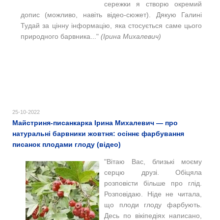
сережки я створю окремий
допис (можливо, навіть відео-сюжет). Дякую Галині
Тудай за цінну інформацію, яка стосується саме цього
природного барвника..."
(Ірина Михалевич)
25-10-2022
Майстриня-писанкарка Ірина Михалевич — про
натуральні барвники жовтня: осіннє фарбування
писанок плодами глоду (відео)
"Вітаю Вас, близькі моєму
серцю друзі. Обіцяла
розповісти більше про глід.
Розповідаю. Ніде не читала,
що плоди глоду фарбують.
Десь по вікіпедіях написано,