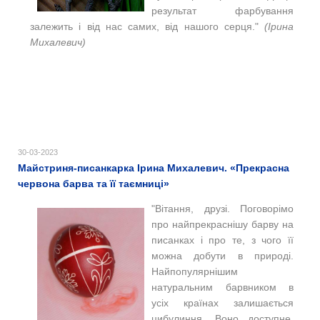
результат фарбування
залежить і від нас самих, від нашого серця."
(Ірина
Михалевич)
30-03-2023
Майстриня-писанкарка Ірина Михалевич. «Прекрасна
червона барва та її таємниці»
"Вітання, друзі. Поговорімо
про найпрекраснішу барву на
писанках і про те, з чого її
можна добути в природі.
Найпопулярнішим
натуральним барвником в
усіх країнах залишається
цибулиння. Воно доступне,