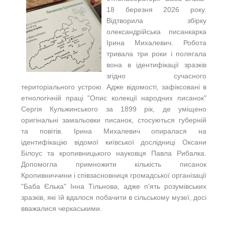
18 березня 2026 року.
Відтворила збірку
олександрійська писанкарка
Ірина Михалевич. Робота
тривала три роки і полягала
вона в ідентифікації зразків
згідно сучасного
територіального устрою. Адже відомості, зафіксовані в
етнологічній праці "Опис колекції народних писанок"
Сергія Кульжинського за 1899 рік, де уміщено
оригінальні замальовки писанок, стосуються губерній
та повітів. Ірина Михалевич опиралася на
ідентифікацію відомої київської дослідниці Оксани
Білоус та кропивницького науковця Павла Рибалка.
Допомогла примножити кількість писанок
Кропивниччини і співзасновниця громадської організації
"Баба Єлька" Інна Тільнова, адже п'ять розумівських
зразків, які їй вдалося побачити в сільському музеї, досі
вважалися черкаськими.