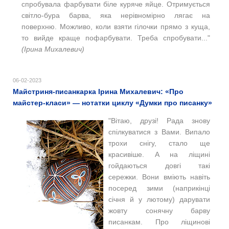
спробувала фарбувати біле куряче яйце. Отримується
світло-бура барва, яка нерівномірно лягає на
поверхню. Можливо, коли взяти гілочки прямо з куща,
то вийде краще пофарбувати. Треба спробувати..."
(Ірина Михалевич)
06-02-2023
Майстриня-писанкарка Ірина Михалевич: «Про
майстер-класи» — нотатки циклу «Думки про писанку»
"Вітаю, друзі! Рада знову
спілкуватися з Вами. Випало
трохи снігу, стало ще
красивіше. А на ліщині
гойдаються довгі такі
сережки. Вони вміють навіть
посеред зими (наприкінці
січня й у лютому) дарувати
жовту сонячну барву
писанкам. Про ліщинові