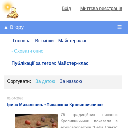
Вхід
Миттєва реєстрація
▲ Вгору
☰
Головна
::
Всі мітки
::
Майстер-клас
- Сховати опис
Публікації за тегом:
Майстер-клас
Сортувати:
За датою
За назвою
01-04-2026
Ірина Михалевич. «Писанкова Кропивниччина»
75 традиційних писанок
Кропивниччини показали в
етнолабораторії "Баба Єлька"