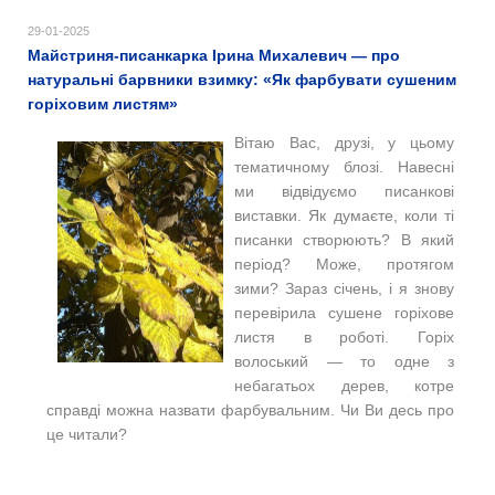
29-01-2025
Майстриня-писанкарка Ірина Михалевич — про
натуральні барвники взимку: «Як фарбувати сушеним
горіховим листям»
Вітаю Вас, друзі, у цьому
тематичному блозі. Навесні
ми відвідуємо писанкові
виставки. Як думаєте, коли ті
писанки створюють? В який
період? Може, протягом
зими? Зараз січень, і я знову
перевірила сушене горіхове
листя в роботі. Горіх
волоський — то одне з
небагатьох дерев, котре
справді можна назвати фарбувальним. Чи Ви десь про
це читали?