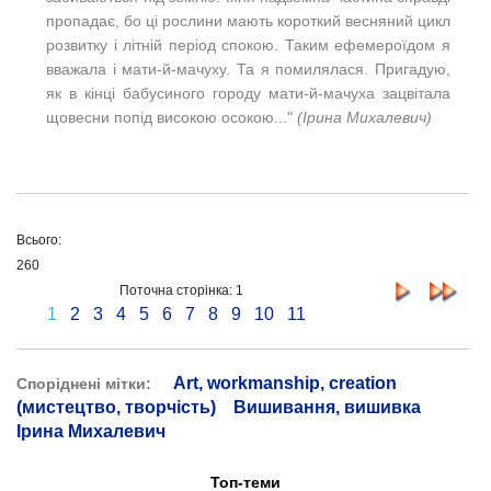
пропадає, бо ці рослини мають короткий весняний цикл
розвитку і літній період спокою. Таким ефемероїдом я
вважала і мати-й-мачуху. Та я помилялася. Пригадую,
як в кінці бабусиного городу мати-й-мачуха зацвітала
щовесни попід високою осокою..."
(Ірина Михалевич)
Всього:
260
Поточна сторінка: 1
1
2
3
4
5
6
7
8
9
10
11
Art, workmanship, creation
Споріднені мітки:
(мистецтво, творчість)
Вишивання, вишивка
Ірина Михалевич
Топ-теми