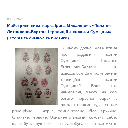
06-07-2023
Майстриня-писанкарка Ірина Михалевич. «Пелагея
Литвинова-Бартош і традиційні писанки Сумщини»
(історія та символіка писанки)
"У цьому дописі мова йтиме
про традиційні писанки
Сумщини і Пелагею
Литвинову-Бартош. Чи
доводилося Вам коли бачити
традиційні писанки
Сумщини? Вони такі
неймовірні, мають на собі
багато червоної барви в
деталях орнаменту, а тло там
різне-різне — чорне, темно-зелене, біле, гірчичне,
блакитне, червоне. Орнаменти виразні, соковиті, себто
на любу глянув і все — ти залюбувався на все життя.