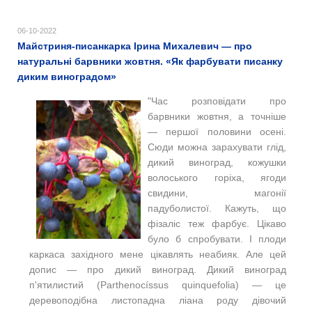
06-10-2022
Майстриня-писанкарка Ірина Михалевич — про
натуральні барвники жовтня. «Як фарбувати писанку
диким виноградом»
"Час розповідати про
барвники жовтня, а точніше
— першої половини осені.
Сюди можна зарахувати глід,
дикий виноград, кожушки
волоського горіха, ягоди
свидини, магонії
падуболистої. Кажуть, що
фізаліс теж фарбує. Цікаво
було б спробувати. І плоди
каркаса західного мене цікавлять неабияк. Але цей
допис — про дикий виноград. Дикий виноград
п'ятилистий (Parthenocíssus quinquefolia) — це
деревоподібна листопадна ліана роду дівочий