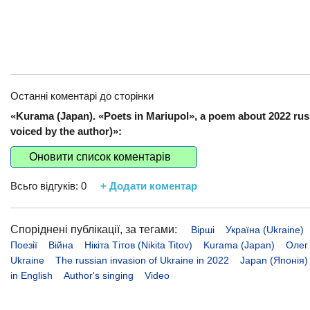
Останні коментарі до сторінки
«Kurama (Japan). «Poets in Mariupol», a poem about 2022 russ
voiced by the author)»:
Оновити список коментарів
Всьго відгуків:
0
+ Додати коментар
Споріднені публікації, за тегами:
Вірші
Україна (Ukraine)
Поезії
Війна
Нікіта Тітов (Nikita Titov)
Kurama (Japan)
Олег 
Ukraine
The russian invasion of Ukraine in 2022
Japan (Японія)
in English
Author's singing
Video