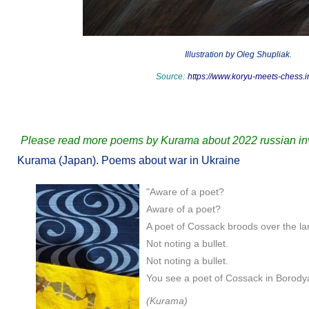
Illustration by Oleg Shupliak.
Source:
https://www.koryu-meets-chess.in
Please read more poems by Kurama about 2022 russian inv
Kurama (Japan). Poems about war in Ukraine
"Aware of a poet?
Aware of a poet?
A poet of Cossack broods over the la
Not noting a bullet.
Not noting a bullet.
You see a poet of Cossack in Borody
(Kurama)