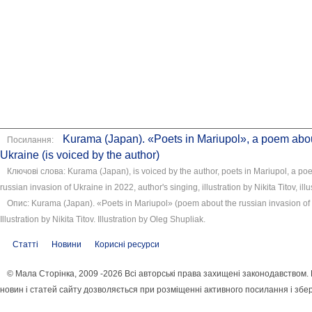
Kurama (Japan). «Poets in Mariupol», a poem abou
Посилання:
Ukraine (is voiced by the author)
Ключові слова: Kurama (Japan), is voiced by the author, poets in Mariupol, a p
russian invasion of Ukraine in 2022, author's singing, illustration by Nikita Titov, il
Опис: Kurama (Japan). «Poets in Mariupol» (poem about the russian invasion of U
Illustration by Nikita Titov. Illustration by Oleg Shupliak.
Статті
Новини
Корисні ресурси
© Мала Сторінка, 2009 -2026 Всі авторські права захищені законодавством
новин і статей сайту дозволяється при розміщенні активного посилання і збе