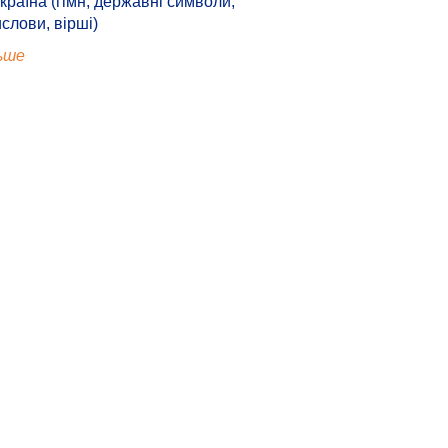
країна (гімн, державні символи,
ислови, вірші)
ьше