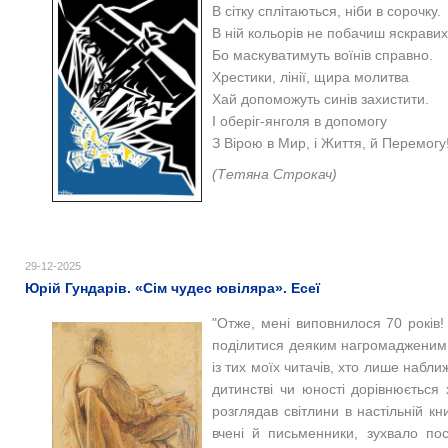
В сітку сплітаються, ніби в сорочку.
В ній кольорів не побачиш яскравих
Бо маскуватимуть воїнів справно.
Хрестики, лінії, щира молитва
Хай допоможуть синів захистити.
І оберіг-янголя в допомогу
З Вірою в Мир, і Життя, й Перемогу
(Тетяна Строкач)
29-12-2025
Юрій Гундарів. «Сім чудес ювіляра». Есеї
"Отже, мені виповнилося 70 років
поділитися деяким нагромадженим д
із тих моїх читачів, хто лише набли
дитинстві чи юності дорівнюється
розглядав світлини в настільній кн
вчені й письменники, зухвало по