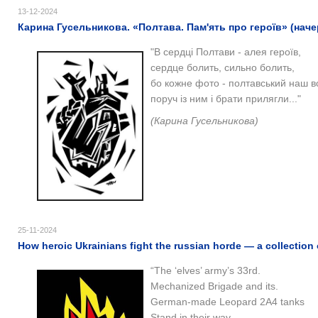
13-12-2024
Карина Гусельникова. «Полтава. Пам'ять про героїв» (наче
"В сердці Полтави - алея героїв,
сердце болить, сильно болить,
бо кожне фото - полтавський наш в
поруч із ним і брати прилягли..."
(Карина Гусельникова)
25-11-2024
How heroic Ukrainians fight the russian horde — a collecti
“The ‘elves’ army’s 33rd.
Mechanized Brigade and its.
German-made Leopard 2A4 tanks
Stand in their way.