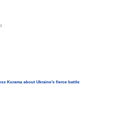
d.
s Kurama about Ukraine’s fierce battle