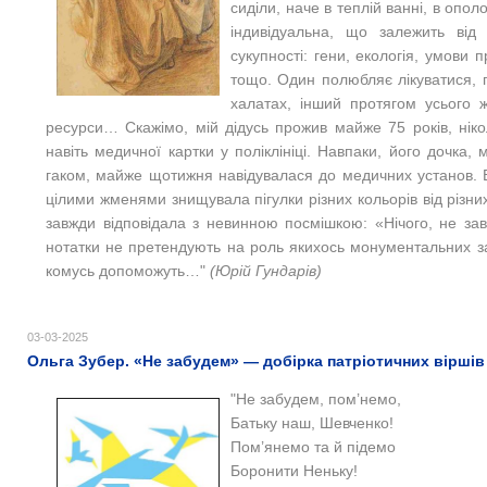
сиділи, наче в теплій ванні, в опо
індивідуальна, що залежить від
сукупності: гени, екологія, умови п
тощо. Один полюбляє лікуватися, 
халатах, інший протягом усього ж
ресурси… Скажімо, мій дідусь прожив майже 75 років, ніко
навіть медичної картки у поліклініці. Навпаки, його дочка
гаком, майже щотижня навідувалася до медичних установ. В
цілими жменями знищувала пігулки різних кольорів від різни
завжди відповідала з невинною посмішкою: «Нічого, не зав
нотатки не претендують на роль якихось монументальних за
комусь допоможуть…"
(Юрій Гундарів)
03-03-2025
Ольга Зубер. «Не забудем» — добірка патріотичних віршів
"Не забудем, пом’немо,
Батьку наш, Шевченко!
Пом’янемо та й підемо
Боронити Неньку!