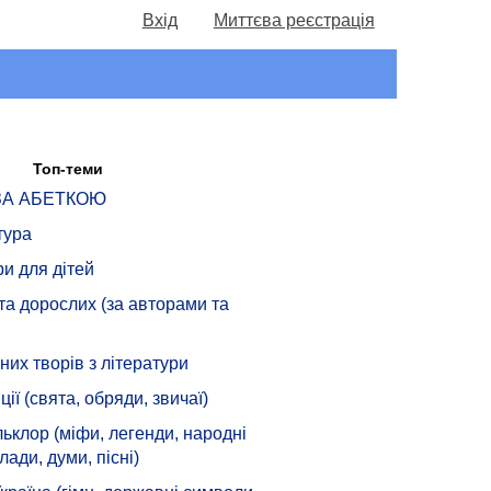
Вхід
Миттєва реєстрація
Топ-теми
 ЗА АБЕТКОЮ
тура
ри для дітей
 та дорослих (за авторами та
их творів з літератури
ції (свята, обряди, звичаї)
ьклор (міфи, легенди, народні
лади, думи, пісні)