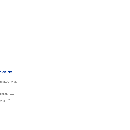
країну
'якше ми,
кшими —
ми..."