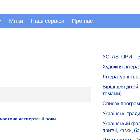
и
Мітки
Наші сервіси
Про нас
УСІ АВТОРИ –
Художня літера
Літературні тво
Вірші для дітей
темами)
Список програмн
Українські тради
(частина четверта: 4 роки
Український фол
притчі, казки, ба