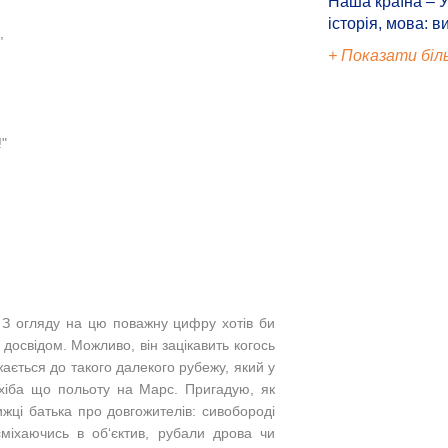
Наша країна – У
історія, мова: в
,
+ Показати біл
!"
! З огляду на цю поважну цифру хотів би
освідом. Можливо, він зацікавить когось
жається до такого далекого рубежу, який у
 хіба що польоту на Марс. Пригадую, як
ижці батька про довгожителів: сивобороді
сміхаючись в об‘єктив, рубали дрова чи