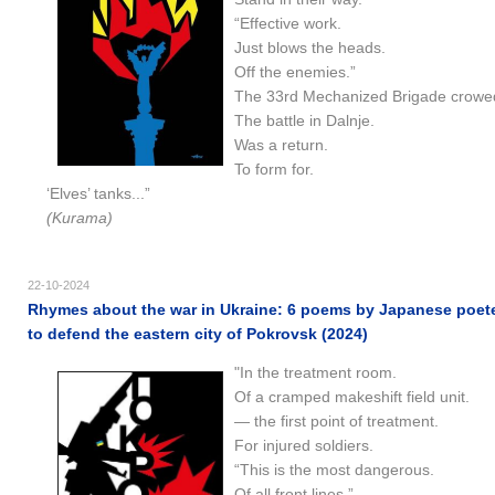
“Effective work.
Just blows the heads.
Off the enemies.”
The 33rd Mechanized Brigade crowe
The battle in Dalnje.
Was a return.
To form for.
‘Elves’ tanks...”
(Kurama)
22-10-2024
Rhymes about the war in Ukraine: 6 poems by Japanese poetes
to defend the eastern city of Pokrovsk (2024)
"In the treatment room.
Of a cramped makeshift field unit.
— the first point of treatment.
For injured soldiers.
“This is the most dangerous.
Of all front lines.”