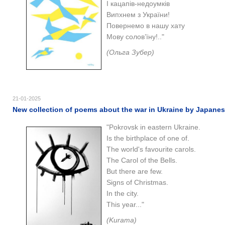
І кацапів-недоумків
Випхнем з України!
Повернемо в нашу хату
Мову солов’їну!.."
(Ольга Зубер)
21-01-2025
New collection of poems about the war in Ukraine by Japane
"Pokrovsk in eastern Ukraine.
Is the birthplace of one of.
The world's favourite carols.
The Carol of the Bells.
But there are few.
Signs of Christmas.
In the city.
This year..."
(Kurama)