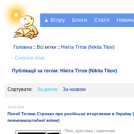
▲ Вгору
Блоги
Статті
Новин
Головна
::
Всі мітки
::
Нікіта Тітов (Nikita Titov)
- Сховати опис
Публікації за тегом:
Нікіта Тітов (Nikita Titov)
Сортувати:
За датою
За назвою
24-02-2026
Поезії Тетяни Строкач про російське вторгнення в Україну 
повномасштабної війни)
"Лінії, хрестики і завиточки