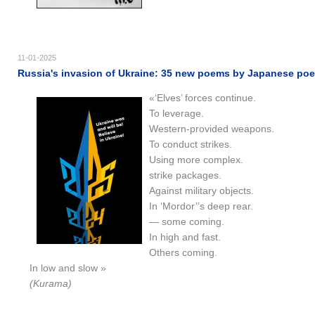
11-01-2025
Russia's invasion of Ukraine: 35 new poems by Japanese po
«‘Elves’ forces continue.
To leverage.
Western-provided weapons.
To conduct strikes.
Using more complex.
strike packages.
Against military objects.
In ‘Mordor’’s deep rear.
— some coming.
In high and fast.
Others coming.
In low and slow »
(Kurama)