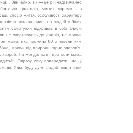
лонці… Звичайно, вік — це річ надзвичайно
 багатьох факторів, узятих окремо і в
раці, спосіб життя, особливості характеру
повністю покладаючись на людей у білих
иття самотужки відкриває в собі власні
ли не звертаючись до лікарів, не маючи
, моя мама, яка прожила 80 з невеличким
она, маючи від природи гарне здоров‘я,
х хвороб. На мої делікатні протести мама
адить!». Одразу хочу попередити, що ці
конів. Утім, буду дуже радий, якщо вони