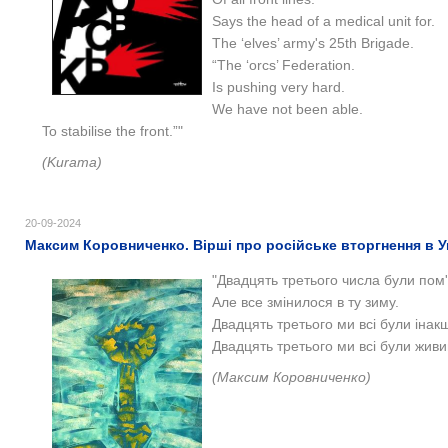
Says the head of a medical unit for.
The ‘elves’ army's 25th Brigade.
“The ‘orcs’ Federation.
Is pushing very hard.
We have not been able.
To stabilise the front.”"
(Kurama)
20-09-2024
Максим Коровниченко. Вірші про російське вторгнення в У
"Двадцять третього числа були пом
Але все змінилося в ту зиму.
Двадцять третього ми всі були іна
Двадцять третього ми всі були живи
(Максим Коровниченко)