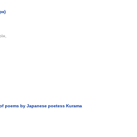
рк)
оїн,
on of poems by Japanese poetess Kurama