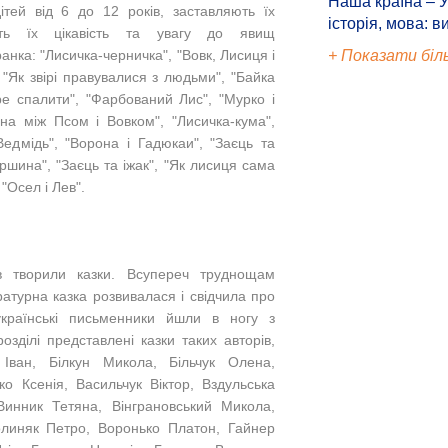
Наша країна – У
ітей від 6 до 12 років, заставляють їх
історія, мова: в
ють їх цікавість та увагу до явищ
+ Показати біл
анка: "Лисичка-черничка", "Вовк, Лисиця і
 "Як звірі правувалися з людьми", "Байка
ре спалити", "Фарбований Лис", "Мурко і
йна між Псом і Вовком", "Лисичка-кума",
Ведмідь", "Ворона і Гадюкаи", "Заєць та
аршина", "Заєць та іжак", "Як лисиця сама
"Осел і Лев".
в творили казки. Всупереч труднощам
ратурна казка розвивалася і свідчила про
країнські письменники йшли в ногу з
озділі представлені казки таких авторів,
Іван, Білкун Микола, Більчук Олена,
о Ксенія, Васильчук Віктор, Вздульська
Винник Тетяна, Вінграновський Микола,
линяк Петро,
Воронько Платон,
Гайнер