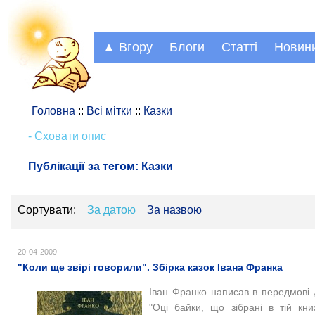
▲ Вгору
Блоги
Статті
Новин
Головна
::
Всі мітки
::
Казки
- Сховати опис
Публікації за тегом:
Казки
Сортувати:
За датою
За назвою
20-04-2009
"Коли ще звірі говорили". Збірка казок Івана Франка
Іван Франко написав в передмові д
"Оці байки, що зібрані в тій кн