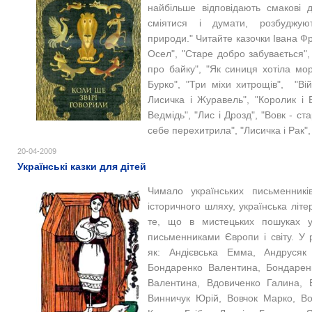
найбільше відповідають смакові д
сміятися і думати, розбуджу
природи." Читайте казочки Івана Фр
Осел", "Старе добро забувається",
про байку", "Як синиця хотіла мо
Бурко", "Три міхи хитрощів", "Ві
Лисичка і Журавель", "Королик і 
Ведмідь", "Лис і Дрозд", "Вовк - ст
себе перехитрила", "Лисичка і Рак", 
20-04-2009
Українські казки для дітей
Чимало українських письменникі
історичного шляху, українська літе
те, що в мистецьких пошуках у
письменниками Європи і світу. У р
як: Андієвська Емма, Андрусяк 
Бондаренко Валентина, Бондаренк
Валентина, Вдовиченко Галина, 
Винничук Юрій, Вовчок Марко,
Во