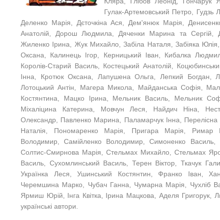
Кляра
, Глібов Леонід, Гончарук Я
Гулак-Артемовський Петро, Гудзь 
Деленко Марія, Дєточкіна Ася, Дем'янюк Марія, Денисен
Анатолій, Дорош Людмила, Дяченки Марина та Сергій, Д
Жиленко Ірина, Жук Михайло, Забіла Наталя, Забіяка Юлія
Оксана, Калинець Ігор, Керницький Іван, Кибалка Людмил
Королів-Старий Василь, Костецький Анатолій, Коцюбинськ
Інна, Кротюк Оксана, Лапушена Ольга, Лепкий Богдан, Л
Лотоцький Антін, Магера Микола, Майданська Софія, Мал
Костянтина, Мацко Ірина, Мельник Василь, Мельник Со
Міхаліцина Катерина, Мовчун Леся, Найдич Ніна, Нес
Олександр, Павленко Марина, Паламарчук Інна, Перелісна К
Наталія, Пономаренко Марія, Пригара Марія, Римар Га
Володимир, Самійленко Володимир, Симоненко Василь,
Солтис-Смирнова Марія,
Стельмах Михайло, Стельмах Яро
Василь, Сухомлинський Василь, Терен Віктор, Ткачук Гали
Українка Леся, Ушинський Костянтин, Франко Іван, Ха
Черемшина Марко,
Чубач Ганна, Чумарна Марія, Чухліб В
Ярмиш Юрій, Інга Квітка, Ірина Мацкова, Аделя Григорук, 
українські автори.