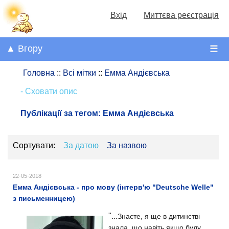
Вхід
Миттєва реєстрація
▲ Вгору
☰
Головна
::
Всі мітки
::
Емма Андієвська
- Сховати опис
Публікації за тегом:
Емма Андієвська
Сортувати:
За датою
За назвою
22-05-2018
Емма Андієвська - про мову (інтерв'ю "Deutsche Welle"
з письменницею)
"...
Знаєте, я ще в дитинстві
знала, що навіть якщо буду