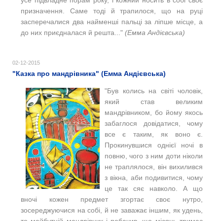
усе підвладне порам року, і кожний носить в собі своє
призначення.
Саме тоді й трапилося, що на руці
засперечалися два найменші пальці за ліпше місце, а
до них приєдналася й решта..."
(Емма Андієвська)
02-12-2015
"Казка про мандрівника" (Емма Андієвська)
"
Був колись на світі чоловік,
який став великим
мандрівником, бо йому якось
забаглося довідатися, чому
все є таким, як воно є.
Прокинувшися однієї ночі в
повню, чого з ним доти ніколи
не траплялося, він вихилився
з вікна, аби подивитися, чому
це так сяє навколо. А що
вночі кожен предмет згортає своє нутро,
зосереджуючися на собі, й не заважає іншим, як удень,