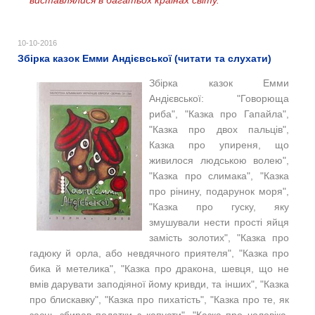
виставлялися в багатьох країнах світу.
10-10-2016
Збірка казок Емми Андієвської (читати та слухати)
Збірка казок Емми
Андієвської: "Говорюща
риба", "Казка про Гапайла",
"Казка про двох пальців",
Казка про упиреня, що
живилося людською волею",
"Казка про слимака", "Казка
про рінину, подарунок моря",
"Казка про гуску, яку
змушували нести прості яйця
замість золотих", "Казка про
гадюку й орла, або невдячного приятеля", "Казка про
бика й метелика", "Казка про дракона, шевця, що не
вмів дарувати заподіяної йому кривди, та інших", "Казка
про блискавку", "Казка про пихатість", "Казка про те, як