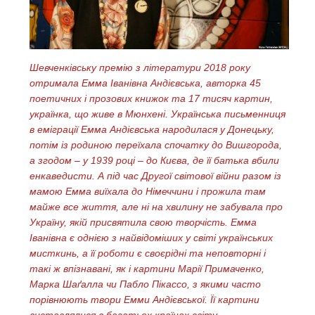
Шевченківську премію з літератури 2018 року
отримала
Емма Іванівна Андієвська,
авторка 45
поетичних і прозових книжок та 17 тисяч картин,
українка, що живе в Мюнхені. Українська письменниця
в еміграції Емма Андієвська народилася у Донецьку,
потім із родиною переїхала спочатку до Вишгорода,
а згодом – у 1939 році – до Києва, де її батька вбили
енкаведисти. А під час Другої світової війни разом із
мамою Емма виїхала до Німеччини і прожила там
майже все життя, але ні на хвилину не забувала про
Україну, якій присвятила свою творчість. Емма
Іванівна є однією з найвідоміших у світі українських
мисткинь, а її роботи є своєрідні та неповторні і
такі ж впізнавані, як і картини Марії Примаченко,
Марка Шаґалла чи Пабло Пікассо, з якими часто
порівнюють твори Емми Андієвської.
Її картини