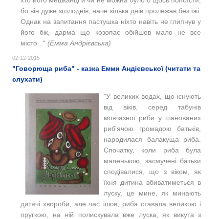
хто його мешканці й чи не можна було б щось попоїсти,
бо він дуже зголоднів, наче кілька днів пролежав без їжі.
Однак на запитання пастушка ніхто навіть не глипнув у
його бік, дарма що козопас обійшов мало не все
місто..."
(Емма Андрієвська)
02-12-2015
"Говорюща риба" - казка Емми Андієвської (читати та
слухати)
"
У великих водах, що існують
від віків, серед табунів
мовчазної риби у шанованих
риб'ячою громадою батьків,
народилася балакуща риба.
Спочатку, коли риба була
маленькою, засмучені батьки
сподівалися, що з віком, як
їхня дитина вбиватиметься в
луску, це мине, як минають
дитячі хвороби, але час ішов, риба ставала великою і
пругкою, на ній полискувала вже луска, як викута з