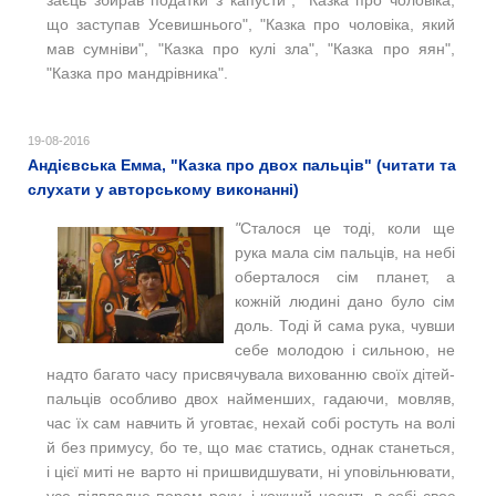
заєць збирав податки з капусти", "Казка про чоловіка,
що заступав Усевишнього", "Казка про чоловіка, який
мав сумніви", "Казка про кулі зла", "Казка про яян",
"Казка про мандрівника".
19-08-2016
Андієвська Емма, "Казка про двох пальців" (читати та
слухати у авторському виконанні)
"
Сталося це тоді, коли ще
рука мала сім пальців, на небі
оберталося сім планет, а
кожній людині дано було сім
доль. Тоді й сама рука, чувши
себе молодою і сильною, не
надто багато часу присвячувала вихованню своїх дітей-
пальців особливо двох найменших, гадаючи, мовляв,
час їх сам навчить й уговтає, нехай собі ростуть на волі
й без примусу, бо те, що має статись, однак станеться,
і цієї миті не варто ні пришвидшувати, ні уповільнювати,