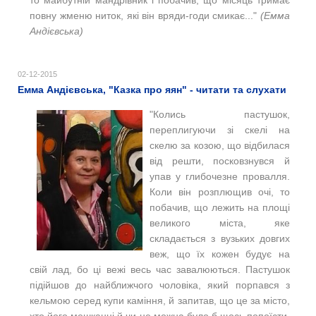
то майбутній мандрівник і побачив, що місяць тримає
повну жменю ниток, які він вряди-годи смикає..."
(Емма
Андієвська)
02-12-2015
Емма Андієвська, "Казка про яян" - читати та слухати
"Колись пастушок,
переплигуючи зі скелі на
скелю за козою, що відбилася
від решти, посковзнувся й
упав у глибочезне провалля.
Коли він розплющив очі, то
побачив, що лежить на площі
великого міста, яке
складається з вузьких довгих
веж, що їх кожен будує на
свій лад, бо ці вежі весь час завалюються. Пастушок
підійшов до найближчого чоловіка, який порпався з
кельмою серед купи каміння, й запитав, що це за місто,