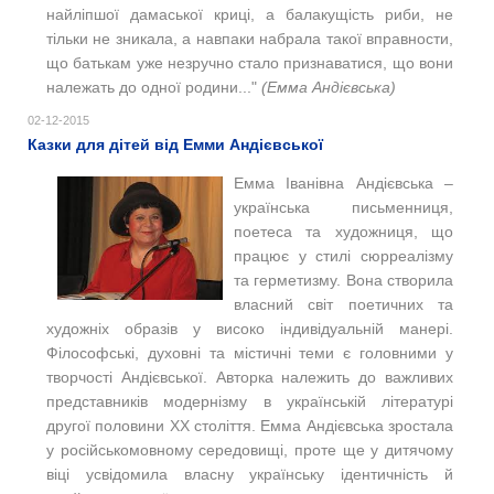
найліпшої дамаської криці, а балакущість риби, не
тільки не зникала, а навпаки набрала такої вправности,
що батькам уже незручно стало признаватися, що вони
належать до одної родини..."
(Емма Андієвська)
02-12-2015
Казки для дітей від Емми Андієвської
Емма Іванівна Андієвська –
українська письменниця,
поетеса та художниця, що
працює у стилі сюрреалізму
та герметизму. Вона створила
власний світ поетичних та
художніх образів у високо індивідуальній манері.
Філософські, духовні та містичні теми є головними у
творчості Андієвської. Авторка належить до важливих
представників модернізму в українській літературі
другої половини XX століття. Емма Андієвська зростала
у російськомовному середовищі, проте ще у дитячому
віці усвідомила власну українську ідентичність й