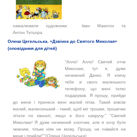
намалювали художники Іван Макогон та
Антон Тетьора.
Олена Цегельська. «Дзвінок до Святого Миколая»
(оповідання для дітей)
"
Алло! Алло! Святий отче
Миколаю, тут я, дуже
нечемний Данко. Я кличу
тебе зі свого маленького
телефону, що мені татко
подарував. Я прошу, прийди
до мене і принеси мені малий літак. Такий зовсім
малий, малюсенький - такий, щоб міг трошки, трошечки
літати по кімнаті, якщо я його накручу." "Святий
Миколаю! Я дуже нечемний хлопчик, але я
хочу
бути
чемним, тільки ніяк не можу. Прошу, не гнівайся на
мене і прийди!"
"(Олена Цегельська)