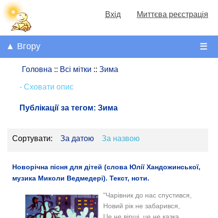
Вхід
Миттєва реєстрація
▲ Вгору
☰
Головна
::
Всі мітки
::
Зима
- Сховати опис
Публікації за тегом:
Зима
Сортувати:
За датою
За назвою
Новорічна пісня для дітей (слова Юлії Хандожинської,
музика Миколи Ведмедері). Текст, ноти.
"Чарівник до нас спустився,
Новий рік не забарився,
Це не вірші, це не казка,