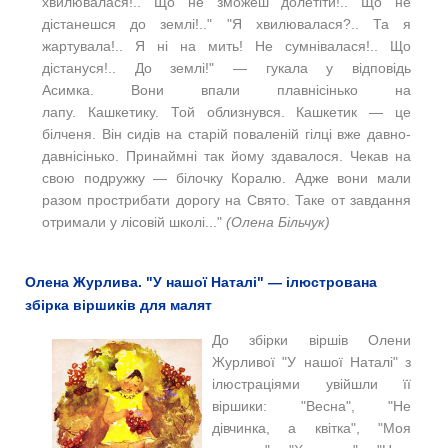
хвилювалася!.. Що не зможеш долетіти!.. Що не
дістанешся до землі!.." "Я хвилювалася?.. Та я
жартувала!.. Я ні на мить! Не сумнівалася!.. Що
дістануся!.. До землі!" — гукала у відповідь
Асимка. Вони впали плавнісінько на
лапу. Кашкетику. Той облизнувся. Кашкетик — це
білченя. Він сидів на старій поваленій гілці вже давно-
давнісінько. Принаймні так йому здавалося. Чекав на
свою подружку — білочку Коралю. Адже вони мали
разом прострибати дорогу на Свято. Таке от завдання
отримали у лісовій школі..."
(Олена Більчук)
Олена Журлива. "У нашої Наталі" — ілюстрована
збірка віршиків для малят
До збірки віршів Олени
Журливої "У нашої Наталі" з
ілюстраціями увійшли її
віршики: "Весна", "Не
дівчинка, а квітка", "Моя