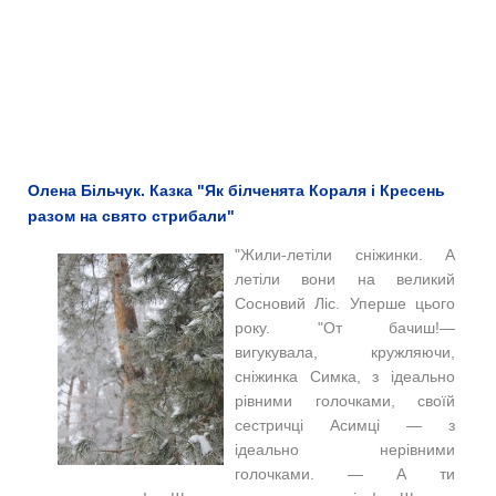
Олена Більчук. Казка "Як білченята Кораля і Кресень
разом на свято стрибали"
"Жили-летіли сніжинки. А
летіли вони на великий
Сосновий Ліс. Уперше цього
року. "От бачиш!—
вигукувала, кружляючи,
сніжинка Симка, з ідеально
рівними голочками, своїй
сестричці Асимці — з
ідеально нерівними
голочками. — А ти