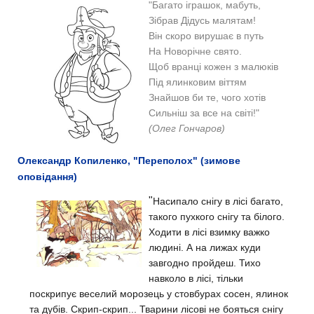
"Багато іграшок, мабуть,
Зібрав Дідусь малятам!
Він скоро вирушає в путь
На Новорічне свято.
Щоб вранці кожен з малюків
Під ялинковим віттям
Знайшов би те, чого хотів
Сильніш за все на світі!"
(Олег Гончаров)
Олександр Копиленко, "Переполох" (зимове
оповідання)
"
Насипало снігу в лісі багато,
такого пухкого снігу та білого.
Ходити в лісі взимку важко
людині. А на лижах куди
завгодно пройдеш.
Тихо
навколо в лісі, тільки
поскрипує веселий морозець у стовбурах сосен, ялинок
та дубів.
Скрип-скрип... Тварини лісові не бояться снігу