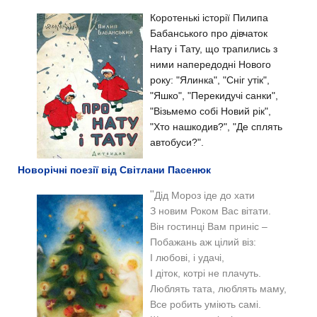
Коротенькі історії Пилипа
Бабанського про дівчаток
Нату і Тату, що трапились з
ними напередодні Нового
року: "Ялинка", "Сніг утік",
"Яшко", "Перекидучі санки",
"Візьмемо собі Новий рік",
"Хто нашкодив?", "Де сплять
автобуси?".
Новорічні поезії від Світлани Пасенюк
"
Дід Мороз іде до хати
З новим Роком Вас вітати.
Він гостинці Вам приніс –
Побажань аж цілий віз:
І любові, і удачі,
І діток, котрі не плачуть.
Люблять тата, люблять маму,
Все робить уміють самі.