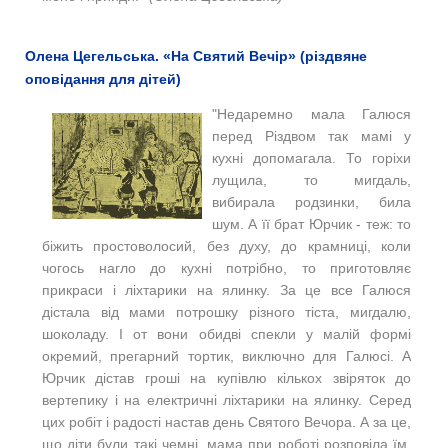
Олена Цегельська. «На Святий Вечір» (різдвяне
оповідання для дітей)
"
Недаремно мала Галюся
перед Різдвом так мамі у
кухні допомагала. То горіхи
лущила, то мигдаль,
вибирала родзинки, била
шум. А її брат Юрчик - теж: то
біжить простоволосий, без духу, до крамниці, коли
чогось нагло до кухні потрібно, то приготовляє
прикраси і ліхтарики на ялинку. За це все Галюся
дістала від мами потрошку різного тіста, мигдалю,
шоколаду. І от вони обидві спекли у малій формі
окремий, прегарний тортик, виключно для Галюсі. А
Юрчик дістав гроші на купівлю кількох звіряток до
вертепику і на електричні ліхтарики на ялинку. Серед
цих робіт і радості настав день Святого Вечора. А за це,
що діти були такі чемні, мама при роботі розповіла їм,