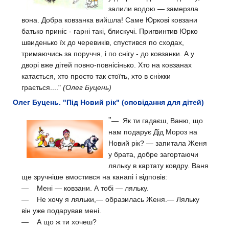
залили водою — замерзла
вона. Добра ковзанка вийшла! Саме Юркові ковзани
батько приніс - гарні такі, блискучі. Пригвинтив Юрко
швиденько їх до черевиків, спустився по сходах,
тримаючись за поруччя, і по снігу - до ковзанки. А у
дворі вже дітей повно-повнісінько. Хто на ковзанах
катається, хто просто так стоїть, хто в сніжки
грається...."
(Олег Буцень)
Олег Буцень. "Під Новий рік" (оповідання для дітей)
"
—
Як ти гадаєш, Ваню, щ
о
нам подарує Дід Мороз на
Новий рік? — запитала Женя
у брата, добре загортаючи
ляльку в картату ковдру.
Ваня
ще зручніше вмостився на канапі і відповів:
— Мені — ковзани. А тобі — ляльку.
— Не хочу я ляльки,— образилась Женя.— Ляльку
він уже подарував мені.
— А що ж ти хочеш?