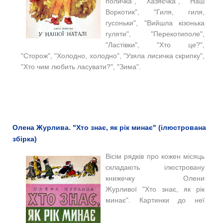
поличка", "Хазяєчка", "Наш
Воркотик", "Гиля, гиля,
гусоньки", "Вийшла кізонька
гуляти", "Перекотиполе",
"Ластівки", "Хто це?",
"Сторож", "Холодно, холодно", "Узяла лисичка скрипку",
"Хто чим любить ласувати?", "Зима".
Олена Журлива. "Хто знає, як рік минає" (ілюстрована
збірка)
Вісім рядків про кожен місяць
складають ілюстровану
книжечку Олени
Журливої "Хто знає, як рік
минає". Картинки до неї