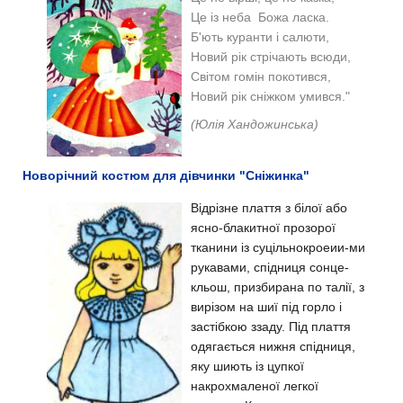
Це із неба Божа ласка.
Б'ють куранти і салюти,
Новий рік стрічають всюди,
Світом гомін покотився,
Новий рік сніжком умився."
(Юлія Хандожинська)
Новорічний костюм для дівчинки "Сніжинка"
Відрізне плаття з білої або
ясно-блакитної прозорої
тканини із суцільнокроеии-ми
рукавами, спідниця сонце-
кльош, призбирана по талії, з
вирізом на шиї під горло і
застібкою ззаду. Під плаття
одягається нижня спідниця,
яку шиють із цупкої
накрохмаленої легкої