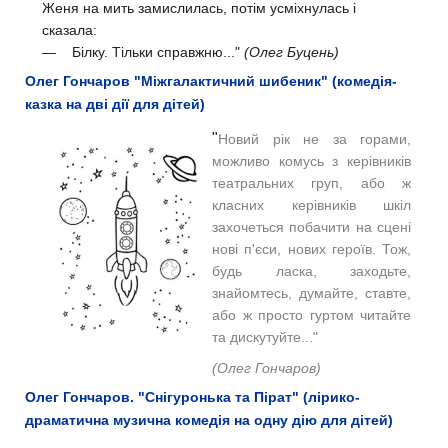
Женя на мить замислилась, потім усміхнулась і
сказала:
— Білку. Тільки справжню..."
(Олег Буцень)
Олег Гончаров "Міжгалактичний шибеник" (комедія-
казка на дві дії для дітей)
"
Новий рік не за горами,
можливо комусь з керівників
театральних груп, або ж
класних керівників шкіл
захочеться побачити на сцені
нові п'єси, нових героїв. Тож,
будь ласка, заходьте,
знайомтесь, думайте, ставте,
або ж просто гуртом читайте
та дискутуйте..."
(Олег Гончаров)
Олег Гончаров. "Снігуронька та Пірат" (лірико-
драматична музична комедія на одну дію для дітей)