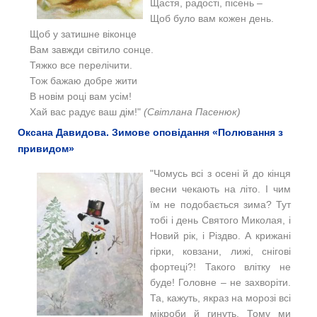
Щастя, радості, пісень –
Щоб було вам кожен день.
Щоб у затишне віконце
Вам завжди світило сонце.
Тяжко все перелічити.
Тож бажаю добре жити
В новім році вам усім!
Хай вас радує ваш дім!"
(Світлана Пасенюк)
Оксана Давидова. Зимове оповідання «Полювання з
привидом»
"
Чомусь всі з осені й до кінця
весни чекають на літо. І чим
їм не подобається зима? Тут
тобі і день Святого Миколая, і
Новий рік, і Різдво. А крижані
гірки, ковзани, лижі, снігові
фортеці?! Такого влітку не
буде! Головне – не захворіти.
Та, кажуть, якраз на морозі всі
мікроби й гинуть. Тому ми