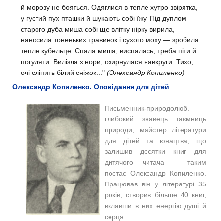
й морозу не бояться. Одяглися в тепле хутро звірятка,
у густий пух пташки й шукають собі їжу. Під дуплом
старого дуба миша собі ще влітку нірку вирила,
наносила тоненьких травинок і сухого моху — зробила
тепле кубельце. Спала миша, виспалась, треба піти й
погуляти. Вилізла з нори, озирнулася навкруги. Тихо,
очі сліпить білий сніжок..."
(Олександр Копиленко)
Олександр Копиленко. Оповідання для дітей
Письменник-природолюб,
глибокий знавець таємниць
природи, майстер літератури
для дітей та юнацтва, що
залишив десятки книг для
дитячого читача – таким
постає Олександр Копиленко.
Працював він у літературі 35
років, створив більше 40 книг,
вклавши в них енергію душі й
серця.