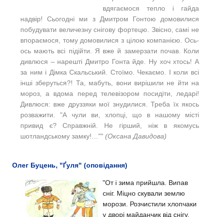
вдягаємося тепло і гайда
надвір! Сьогодні ми з Дмитром Гонтою домовилися
побудувати величезну снігову фортецю. Звісно, самі не
впораємося, тому домовилися з цілою компанією. Ось-
ось мають всі підійти. Я вже й замерзати почав. Коли
дивлюся – нарешті Дмитро Гонта йде. Ну хоч хтось! А
за ним і Дімка Скальський. Стоїмо. Чекаємо. І коли всі
інші зберуться?! Та, мабуть, вони вирішили не йти на
мороз, а вдома перед телевізором посидіти, ледарі!
Дивлюся: вже друззяки мої знудилися. Треба їх якось
розважити. "А чули ви, хлопці, що в нашому місті
привид є? Справжній. Не гірший, ніж в якомусь
шотландському замку!…""
(Оксана Давидова)
Олег Буцень, "Ґуля" (оповідання)
"От і зима прийшла. Випав
сніг. Міцно скували землю
морози. Розчистили хлопчаки
у дворі майданчик від снігу,