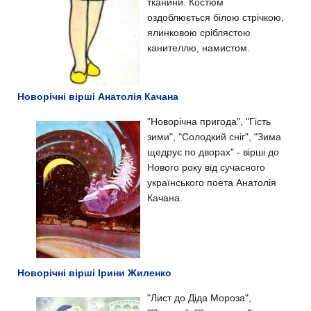
тканини. Костюм
оздоблюється білою стрічкою,
ялинковою сріблястою
канителлю, намистом.
Новорічні вірші Анатолія Качана
"Новорічна пригода", "Гість
зими", "Солодкий сніг", "Зима
щедрує по дворах" - вірші до
Нового року від сучасного
українського поета Анатолія
Качана.
Новорічні вірші Ірини Жиленко
"Лист до Діда Мороза",