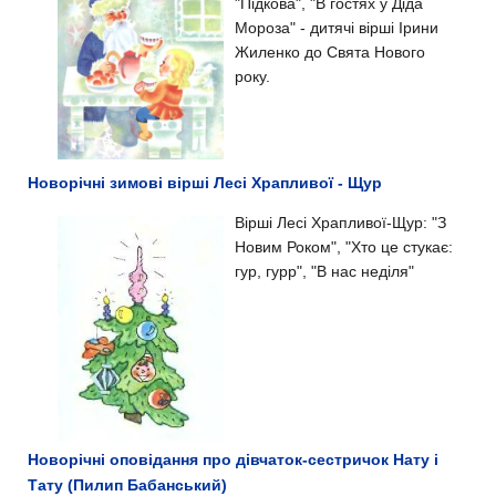
"Підкова", "В гостях у Діда
Мороза" - дитячі вірші Ірини
Жиленко до Свята Нового
року.
Новорічні зимові вірші Лесі Храпливої - Щур
Вірші Лесі Храпливої-Щур: "З
Новим Роком", "Хто це стукає:
гур, гурр", "В нас неділя"
Новорічні оповідання про дівчаток-сестричок Нату і
Тату (Пилип Бабанський)