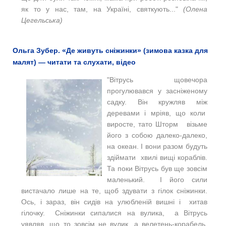
як то у нас, там, на Україні, святкують..."
(Олена
Цегельська)
Ольга Зубер. «Де живуть сніжинки» (зимова казка для
малят) — читати та слухати, відео
"Вітрусь щовечора
прогулювався у засніженому
садку. Він кружляв між
деревами і мріяв, що коли
виросте, тато Шторм візьме
його з собою далеко-далеко,
на океан. І вони разом будуть
здіймати хвилі вищі кораблів.
Та поки Вітрусь був ще зовсім
маленький. І його сили
вистачало лише на те, щоб здувати з гілок сніжинки.
Ось, і зараз, він сидів на улюбленій вишні і хитав
гілочку. Сніжинки сипалися на вулика, а Вітрусь
уявляв, що то зовсім не вулик, а велетень-корабель.