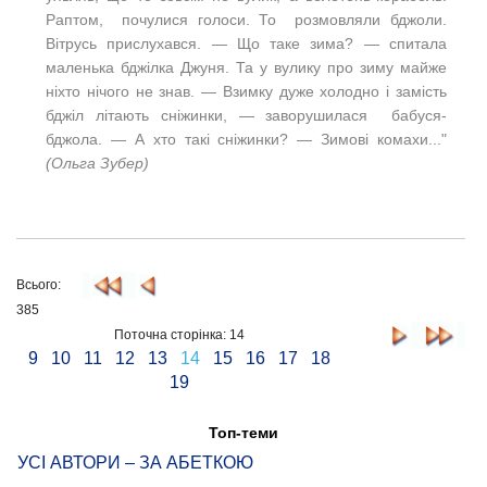
Раптом, почулися голоси. То розмовляли бджоли.
Вітрусь прислухався. — Що таке зима? — спитала
маленька бджілка Джуня. Та у вулику про зиму майже
ніхто нічого не знав. — Взимку дуже холодно і замість
бджіл літають сніжинки, — заворушилася бабуся-
бджола. — А хто такі сніжинки? — Зимові комахи..."
(Ольга Зубер)
Всього:
385
Поточна сторінка: 14
9
10
11
12
13
14
15
16
17
18
19
Топ-теми
УСІ АВТОРИ – ЗА АБЕТКОЮ