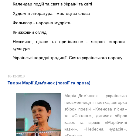
Календар подій та свят в Україні та світі
Художня література - мистецтво слова
Фольклор - народна мудрість
Книжковий огляд
Незвичне, цікаве та оригінальне - яскраві сторони
культури
Українські народні традиції. Свята українського народу
18-12-2018
Твори Марії Дем'янюк (поезії та проза)
Марія Дем'янюк — українська
письменниця і поетка, авторка
збірок поезій «Кленова пісня»
та
«
Світань
»
, дитячих збірок
казок та віршів «Марійчині
казки»,
«
Небесна чудасія
»,
«Гомінка