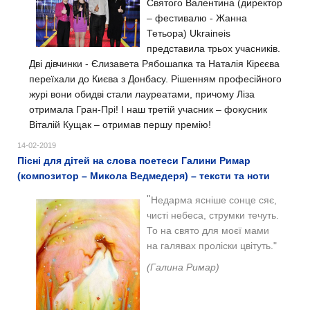
Святого Валентина (директор
– фестивалю - Жанна
Тетьора) Ukraineis
представила трьох учасників.
Дві дівчинки - Єлизавета Рябошапка та Наталія Кірєєва
переїхали до Києва з Донбасу. Рішенням професійного
журі вони обидві стали лауреатами, причому Ліза
отримала Гран-Прі! І наш третій учасник – фокусник
Віталій Кущак – отримав першу премію!
14-02-2019
Пісні для дітей на слова поетеси Галини Римар
(композитор – Микола Ведмедеря) – тексти та ноти
"
Недарма ясніше сонце сяє,
чисті небеса, струмки течуть.
То на свято для моєї мами
на галявах проліски цвітуть."
(Галина Римар)