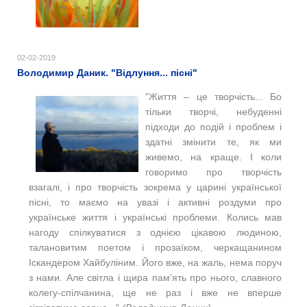
02-02-2019
Володимир Даник. "Відлуння... пісні"
"Життя – це творчість... Бо
тільки творчі, небуденні
підходи до подій і проблем і
здатні змінити те, як ми
живемо, на краще. І коли
говоримо про творчість
взагалі, і про творчість зокрема у царині української
пісні, то маємо на увазі і активні роздуми про
українське життя і українські проблеми. Колись мав
нагоду спілкуватися з однією цікавою людиною,
талановитим поетом і прозаїком, черкащанином
Іскандером Хайбуліним. Його вже, на жаль, нема поруч
з нами. Але світла і щира пам’ять про нього, славного
колегу-спілчанина, ще не раз і вже не вперше