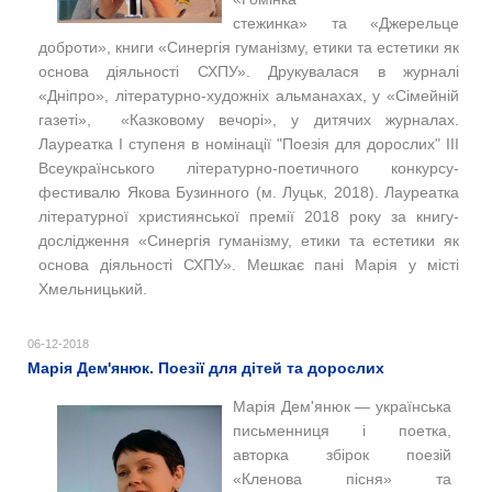
стежинка»
та «
Джерельце
доброти
»
, книги «Синергія гуманізму, етики та естетики як
основа діяльності СХПУ»
. Друкувалася в журналі
«Дніпро», літературно-художніх альманахах, у «Сімейній
газеті», «Казковому вечорі», у дитячих журналах.
Лауреатка І ступеня в номінації "Поезія для дорослих" ІІІ
Всеукраїнського літературно-поетичного конкурсу-
фестивалю Якова Бузинного (м. Луцьк, 2018). Лауреатка
літературної християнської премії 2018 року за книгу-
дослідження «Синергія гуманізму, етики та естетики як
основа діяльності СХПУ». Мешкає пані Марія у місті
Хмельницький.
06-12-2018
Марія Дем'янюк. Поезії для дітей та дорослих
Марія Дем'янюк — українська
письменниця і поетка,
авторка збірок поезій
«Кленова пісня» та