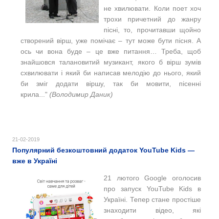
не хвилювати. Коли поет хоч
трохи причетний до жанру
пісні, то, прочитавши щойно
створений вірш, уже помічає – тут може бути пісня. А
ось чи вона буде – це вже питання… Треба, щоб
знайшовся талановитий музикант, якого б вірш зумів
схвилювати і який би написав мелодію до нього, який
би зміг додати віршу, так би мовити, пісенні
крила..."
(Володимир Даник)
21-02-2019
Популярний безкоштовний додаток YouTube Kids —
вже в Україні
21 лютого Google оголосив
про запуск YouTube Kids в
Україні. Тепер стане простіше
знаходити відео, які