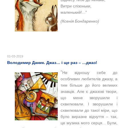
Витри слізоньки,
маленький!..."
(Ксенія Бондаренко)
01-03-2019
Володимир Даник. Джаз… і ще раз – …джаз! ​
"
Не відношу себе до
особливих любителів джазу, а
тим більше до його великих
знавців. Але є джазові твори,
що мене зворушили і
схвилювали. І зворушили і
схвилювали до такої міри, що
було виразне відчуття – так,
це музика мого серця...
Були,