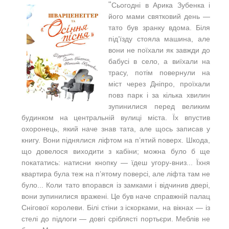
"
Сьогодні в Арика Зубенка і
його мами святковий день —
тато був зранку вдома. Біля
під’їзду стояла машина, але
вони не поїхали як завжди до
бабусі в село, а виїхали на
трасу, потім повернули на
міст через Дніпро, проїхали
повз парк і за кілька хвилин
зупинилися перед великим
будинком на центральній вулиці міста.
Їх впустив
охоронець, який наче знав тата, але щось записав у
книгу. Вони піднялися ліфтом на п’ятий поверх. Шкода,
що довелося виходити з кабіни; можна було б ще
покататись: натисни кнопку — їдеш угору-вниз... Їхня
квартира була теж на п’ятому поверсі, але ліфта там не
було...
Коли тато впорався із замками і відчинив двері,
вони зупинилися вражені. Це був наче справжній палац
Снігової королеви. Білі стіни з іскорками, на вікнах — із
стелі до підлоги — довгі сріблясті портьєри. Меблів не