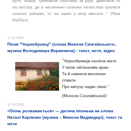
було.
Мама, тримаючи хлопчика за руку, дивилася то
на люстру, де в численних скляних пелюстках гралися
сонячні зайчики, то на камін у кінці кімнати..."
(Ніна
Найдич)
12-11-2018
Пісня "Чорнобривці" (слова Миколи Сингаївського,
музика Володимира Верменича) - текст, ноти, відео
"
Чорнобривців насіяла мати
У моїм світанковім краю.
Та й навчила веснянки
співати
Про квітучу надію свою."
(Микола Сингаївський)
31-10-2018
«Осінь розважається» — дитяча пісенька на слова
Наталі Карпенко (музика – Миколи Ведмедері), текст та
ноти