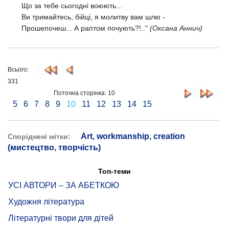
Що за тебе сьогодні воюють...
Ви тримайтесь, бійці, я молитву вам шлю -
Прошепочеш... А раптом почують?!.."
(Оксана Аннич)
Всього:
331
Поточна сторінка: 10
5
6
7
8
9
10
11
12
13
14
15
Art, workmanship, creation
Споріднені мітки:
(мистецтво, творчість)
Топ-теми
УСІ АВТОРИ – ЗА АБЕТКОЮ
Художня література
Літературні твори для дітей