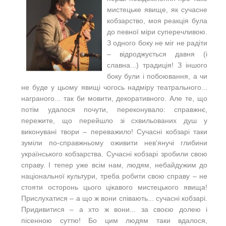
мистецьке явище, як сучасне
кобзарство, моя реакція була
до певної міри суперечливою.
З одного боку не міг не радіти
– відроджується давня (і
славна...) традиція! З іншого
боку були і побоювання, а чи
не буде у цьому явищі чогось надміру театрального...
награного... так би мовити, декоративного. Але те, що
потім удалося почути, переконувало: справжнє,
пережите, що перейшло зі схвильованих душ у
виконувані твори – переважило! Сучасні кобзарі таки
зуміли по-справжньому оживити нев’янучі глибини
українського кобзарства. Сучасні кобзарі зробили свою
справу. І тепер уже всім нам, людям, небайдужим до
національної культури, треба робити свою справу – не
стояти осторонь цього цікавого мистецького явища!
Прислухатися – а що ж вони співають... сучасні кобзарі.
Придивитися – а хто ж вони... за своєю долею і
пісенною суттю! Бо цим людям таки вдалося,