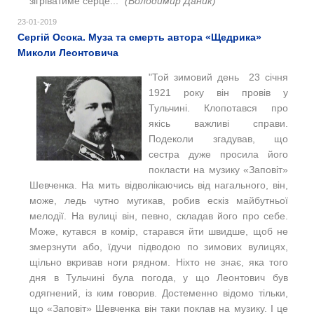
зігріватиме серце..."
(Володимир Даник)
23-01-2019
Сергій Осока. Муза та смерть автора «Щедрика»
Миколи Леонтовича
"Той зимовий день 23 січня
1921 року він провів у
Тульчині. Клопотався про
якісь важливі справи.
Подеколи згадував, що
сестра дуже просила його
покласти на музику «Заповіт»
Шевченка. На мить відволікаючись від нагального, він,
може, ледь чутно мугикав, робив ескіз майбутньої
мелодії. На вулиці він, певно, складав його про себе.
Може, кутався в комір, старався йти швидше, щоб не
змерзнути або, їдучи підводою по зимових вулицях,
щільно вкривав ноги рядном. Ніхто не знає, яка того
дня в Тульчині була погода, у що Леонтович був
одягнений, із ким говорив. Достеменно відомо тільки,
що «Заповіт» Шевченка він таки поклав на музику. І це