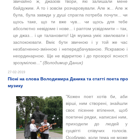
звичайно ж, джазові твори, які залишали мене
байдужим. А то і зовсім розчаровували. Але ж... Але ж
була, була завжди у душі спрагла потреба почути... чи
щось таке, що ти вже чув... чи щось для тебе
абсолютно невідоме і нове... і раптом усвідомити – так,
це джаз... і це талановито!
Ця музика уміє хвилювати і
заспокоювати. Вміє бути звичною і у той же час
незбагненно-змінною і непередбачуваною. Яскравою і
неординарною. Ще не відкритою і до прозорої ясності
зрозумілою..."
(Володимир Даник)
27-02-2019
Пісні на слова Володимира Даника та статті поета про
музику
"
Кожен поет хотів би, аби
вірші, ним створені, знайшли
своє пісенне втілення, щоб
поетичні рядки, написані ним,
приходили до людей у
суцвітті співучих голосів.
Особливо, коли тема не може