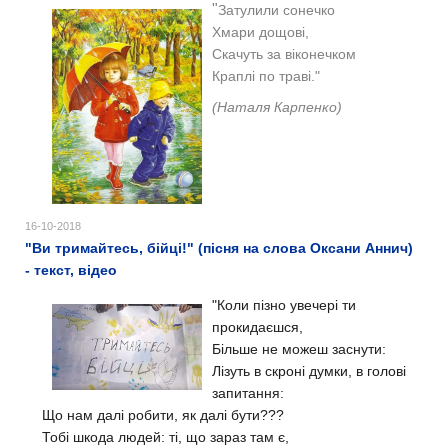
"
Затулили сонечко
Хмари дощові,
Скачуть за віконечком
Краплі по траві."
(Наталя Карпенко)
16-10-2018
"Ви тримайтесь, бійці!" (пісня на слова Оксани Аннич)
- текст, відео
"Коли пізно увечері ти
прокидаєшся,
Більше не можеш заснути:
Лізуть в скроні думки, в голові
запитання:
Що нам далі робити, як далі бути???
Тобі шкода людей: ті, що зараз там є,