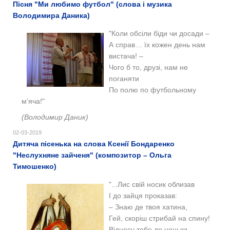
Пісня "Ми любимо футбол" (слова і музика
Володимира Даника)
"Коли обсіли біди чи досади –
А справ… їх кожен день нам
вистача! –
Чого б то, друзі, нам не
поганяти
По полю по футбольному
м’яча!"
(Володимир Даник)
02-03-2019
Дитяча пісенька на слова Ксенії Бондаренко
"Неслухняне зайченя" (композитор – Ольга
Тимошенко)
"...
Лис свій носик облизав
І до зайця проказав:
– Знаю де твоя хатина,
Гей, скоріш стрибай на спину!
Віднесу тебе до неньки,