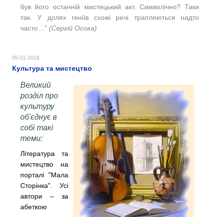
був його останній мистецький акт. Символічно? Таки
так. У долях геніїв схожі речі трапляються надто
часто…"
(Сергій Осока)
05-01-2019
Культура та мистецтво
Великий
розділ про
культуру
об'єднує в
собі такі
теми:
Література та
мистецтво на
порталі "Мала
Сторінка". Усі
автори – за
абеткою