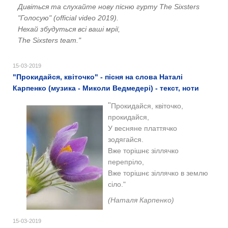
Дивіться та слухайте нову пісню гурту The Sixsters
"Голосую" (official video 2019).
Нехай збудуться всі ваші мрії,
The Sixsters team."
15-03-2019
"Прокидайся, квіточко" - пісня на слова Наталі
Карпенко (музика - Миколи Ведмедері) - текст, ноти
"
Прокидайся, квіточко,
прокидайся,
У весняне платтячко
зодягайся.
Вже торішнє зіллячко
перепріло,
Вже торішнє зіллячко в землю
сіло."
(Наталя Карпенко)
15-03-2019