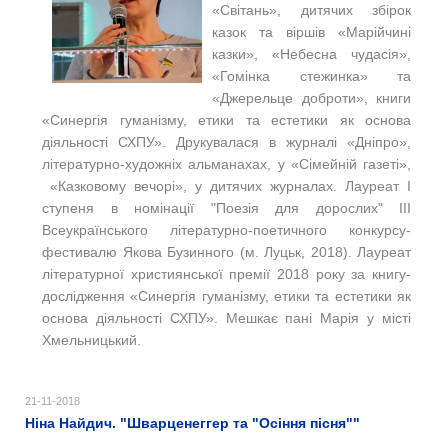
«Світань», дитячих збірок
казок та віршів «Марійчині
казки», «Небесна чудасія»,
«Гомінка стежинка» та
«Джерельце доброти», книги
«Синергія гуманізму, етики та естетики як основа
діяльності СХПУ». Друкувалася в журналі «Дніпро»,
літературно-художніх альманахах, у «Сімейній газеті»,
«Казковому вечорі», у дитячих журналах. Лауреат І
ступеня в номінації "Поезія для дорослих" ІІІ
Всеукраїнського літературно-поетичного конкурсу-
фестивалю Якова Бузинного (м. Луцьк, 2018). Лауреат
літературної християнської премії 2018 року за книгу-
дослідження «Синергія гуманізму, етики та естетики як
основа діяльності СХПУ». Мешкає пані Марія у місті
Хмельницький.
21-11-2018
Ніна Найдич. "Шварценеггер та "Осіння пісня""