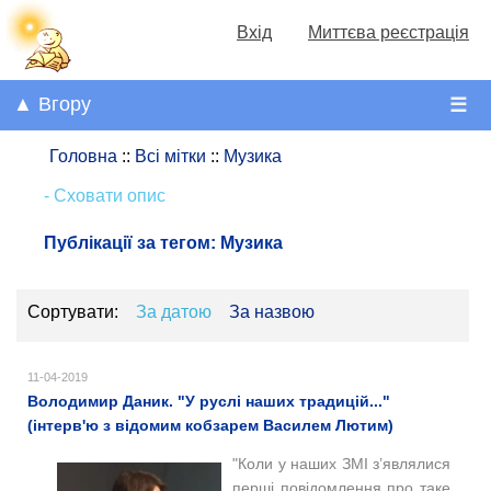
Вхід
Миттєва реєстрація
▲ Вгору
☰
Головна
::
Всі мітки
::
Музика
- Сховати опис
Публікації за тегом:
Музика
Сортувати:
За датою
За назвою
11-04-2019
Володимир Даник. "У руслі наших традицій..."
(інтерв'ю з відомим кобзарем Василем Лютим)
"Коли у наших ЗМІ з’являлися
перші повідомлення про таке