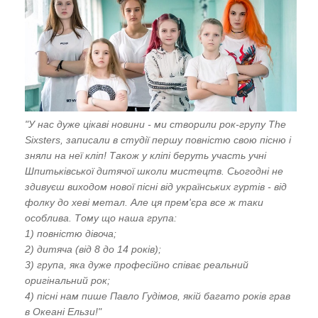
"У нас дуже цікаві новини - ми створили рок-групу The
Sixsters, записали в студії першу повністю свою пісню і
зняли на неї кліп! Також у кліпі беруть участь учні
Шпитьківської дитячої школи мистецтв. Сьогодні не
здивуєш виходом нової пісні від українських гуртів - від
фолку до хеві метал. Але ця прем'єра все ж таки
особлива. Тому що наша група:
1) повністю дівоча;
2) дитяча (від 8 до 14 років);
3) група, яка дуже професійно співає реальний
оригінальний рок;
4) пісні нам пише Павло Гудімов, якій багато років грав
в Океані Ельзи!"