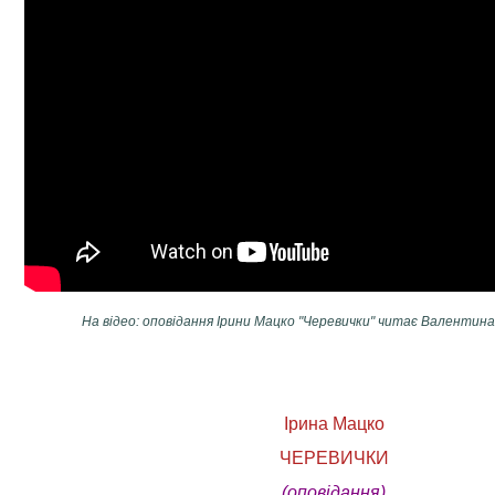
На відео: оповідання Ірини Мацко "Черевички" читає Валентин
Ірина Мацко
ЧЕРЕВИЧКИ
(оповідання)