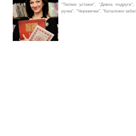
"Твоїми устами", "Дивна подруга",
ручка", "Черевички", "Каталожні забаг