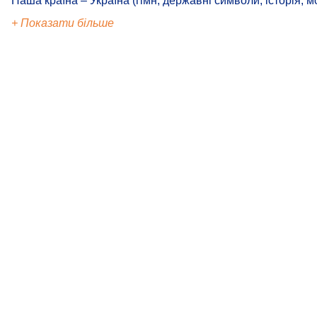
Наша країна – Україна (гімн, державні символи, історія, м
+ Показати більше