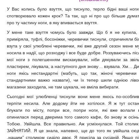
У Вас колись було взуття, що тиснуло, терло бідні ваші ноги
спотворювало кожен крок? Та так, що ні про що більше дума
про ту частину ноги, в яку впивається взуття.
У мене таке взуття чомусь було завжди. Що б я не купила, 
приміряла, туфлі, босоніжки, черевички тиснули, спричиняли біл
взута у свої улюблені черевички, які вже другий сезон мене м
носила в надії, що розходжу і все буде добре. Роззуваючись піс
мої ноги з полегшенням вискакували, ніби дякували за звіл
пластирем, лікувала, а наступного дня знову… взувала. Хм… Ди
ноги якісь нестандартні (мабуть, що так, жіночі черевички
стандартними важко назвати), чи їх тепер шили однією ліво
магазини заходила, не там шукала, не вміла вибирати.
Сьогодні мої улюбленці тиснули вони мене якось по-особлив
терпіти несила. Але додому йти не хотілося. Я ж тут остан
блукати по місту, попри все, попри ноги, які вже волали 
опинилася перед дверима того самого кафе, бо знову ж осінь,
Тобою. Увійшла. Все правильно. Аж усміхнулася. Той столик
ЗАЙНЯТИЙ. Я це знала, напевно, ще до того як увійшла сюди
„нашим” столиком сиділо двоє. Я присіла за сусідній. Якщо пі