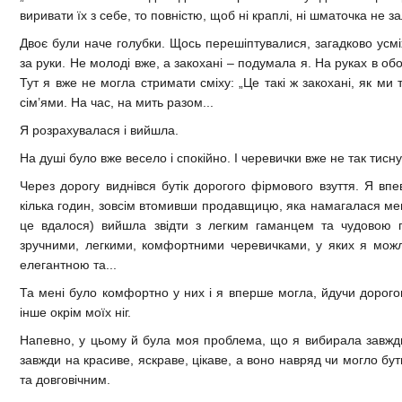
виривати їх з себе, то повністю, щоб ні краплі, ні шматочка не 
Двоє були наче голубки. Щось перешіптувалися, загадково усм
за руки. Не молоді вже, а закохані – подумала я. На руках в об
Тут я вже не могла стримати сміху: „Це такі ж закохані, як ми т
сім’ями. На час, на мить разом...
Я розрахувалася і вийшла.
На душі було вже весело і спокійно. І черевички вже не так тисн
Через дорогу виднівся бутік дорогого фірмового взуття. Я впе
кілька годин, зовсім втомивши продавщицю, яка намагалася мені
це вдалося) вийшла звідти з легким гаманцем та чудовою 
зручними, легкими, комфортними черевичками, у яких я можл
елегантною та...
Та мені було комфортно у них і я вперше могла, йдучи дорог
інше окрім моїх ніг.
Напевно, у цьому й була моя проблема, що я вибирала завжд
завжди на красиве, яскраве, цікаве, а воно навряд чи могло бу
та довговічним.