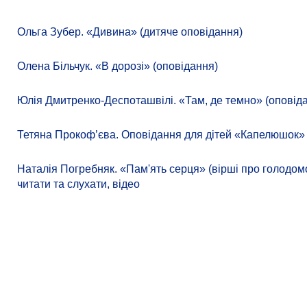
Ольга Зубер. «Дивина» (дитяче оповідання)
Олена Більчук. «В дорозі» (оповідання)
Юлія Дмитренко-Деспоташвілі. «Там, де темно» (оповіда
Тетяна Прокоф’єва. Оповідання для дітей «Капелюшок»
Наталія Погребняк. «Пам'ять серця» (вірші про голодомо
читати та слухати, відео