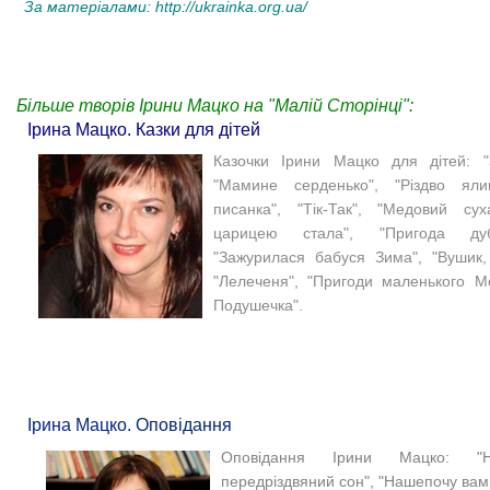
За матеріалами:
http://ukrainka.org.ua/
Більше творів Ірини Мацко на "Малій Сторінці":
Ірина Мацко. Казки для дітей
Казочки Ірини Мацко для дітей: "
"Мамине серденько", "Різдво ялин
писанка", "Тік-Так", "Медовий су
царицею стала", "Пригода дуб
"Зажурилася бабуся Зима", "Вушик,
"Лелеченя", "Пригоди маленького Мо
Подушечка".
Ірина Мацко. Оповідання
Оповідання Ірини Мацко: "
передріздвяний сон", "Нашепочу вам