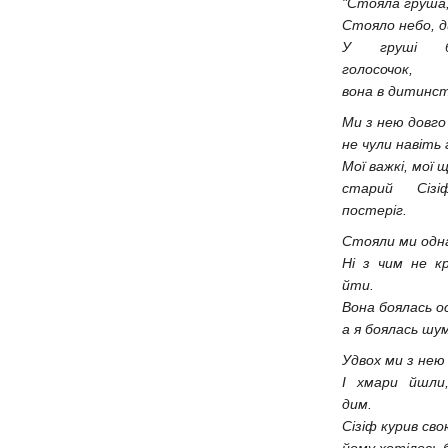
"Стояла груша, 
Стояло небо, д
У груші б
голосочок,
вона в дитинст
Ми з нею довго 
не чули навіть 
Мої важкі, мої 
старий Сіз
постеріг.
Стояли ми одна
Ні з чим не к
йти.
Вона боялась ос
а я боялась шу
Удвох ми з нею 
І хмари йшли
дим.
Сізіф курив сво
йому хотілось 