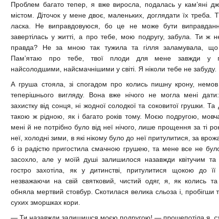
Проблем багато тепер, я вже виросла, подалась у кам’яні джу
містом. Діточок у мене двоє, маленьких, доглядати їх треба. 
ласка. Не виправдовуюся, бо це не може бути виправданн
завертілась у житті, а про тебе, мою подругу, забула. Ти ж н
правда? Не за мною так тужила та гілля заламувала, що
Пам’ятаю про тебе, твої плоди для мене завжди у па
найсолодшими, найсмачнішими у світі. Я ніколи тебе не забуду.
А груша стояла, зі спогадом про колись пишну крону, немов
теперішнього вигляду. Вона вже нічого не могла мені дати:
захистку від сонця, ні жодної солодкої та соковитої грушки. Т
такою ж рідною, як і багато років тому. Моєю подругою, мов
мені й не потрібно було від неї нічого, лише прощення за ті р
неї, холодні зими, в які нікому було до неї притулитися, за вро
б із радістю пригостила смачною грушею, та мене все не бул
засохло, але у моїй душі залишилося назавжди квітучим т
гостро захотіла, як у дитинстві, притулитися щокою до її 
незважаючи на свій святковий, чистий одяг, я, як колись та
обняла мертвий стовбур. Скотилася велика сльоза і, пробігши 
сухих зморшках кори.
— Ти назавжди залишишся моєю подругою! — прошепотіла я, с