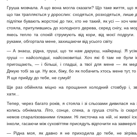
Груша мовчала. А що вона могла сказати? Що таке життя, що я 
що так трапляється у дорослих: сходяться, розходяться, лише 
підлітки бувають жорстокі до тих, хто не такий, як усі — хоч чи
стояла, притулившись до холодного дерева, серед снігу, на мор
якесь тепло та спокій струмують від кори, від моєї подруги.
руками, обгортала мене, захищаючи від усього світу.
— А знаєш, рідна, груші, що ти нам даруєш, найкращі. Я усім 
груші — найсолодші, найсоковитіші. Хоч які б там не були 
пригощають, — і більші, і гладші, а твої для мене — як мед
Дякую тобі за це. Ну все, біжу, бо як побачить хтось мене тут, 
Я ще прийду до тебе, не сумуй!
Ще раз обійняла міцно на прощання холодний стовбур і, зве
хати...
Тепер, через багато років, я стояла і зі сльозами дивилася на
колись обнімала. Літо, сонце, спека, а груша стоїть із ска
немов спаралізованими гілками. Ні листочка на ній, ні живої і
інколи, гасаючи між суховіттям присядуть відпочити на завмерлі 
— Рідна моя, як давно я не приходила до тебе, не зігріва