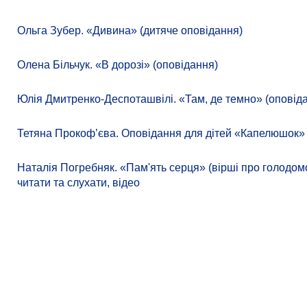
Ольга Зубер. «Дивина» (дитяче оповідання)
Олена Більчук. «В дорозі» (оповідання)
Юлія Дмитренко-Деспоташвілі. «Там, де темно» (оповіда
Тетяна Прокоф’єва. Оповідання для дітей «Капелюшок»
Наталія Погребняк. «Пам'ять серця» (вірші про голодомо
читати та слухати, відео