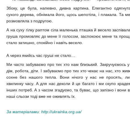
Збоку, це була, напевно, дивна картина. Елегантно одягнут
сухого дерева, обнімала його, щось шепотіла, і плакала. Та м
розмовляла з подругою.
А на суху гілку раптом сіла маленька пташка й весело заспівала
груша промовляє до мене її голосом, заспокоює мене та проща
стало затишно, спокійно і навіть весело.
А через якийсь час груші не стало…
Ми часто забуваємо про тих хто нам близький. Закручуємось у 
дім, робота, діти. І забуваємо про тих хто чекає на нас, хто жи
сохне без нашого тепла. Вони нічого у нас не просять, ли
хвилинку часу. А для нас деколи й це багато і ми скупо краде
інших потреб. А з часом згадуємо, та буває, що запізно і вони в
наші сльози тоді вже не оживлять їх.
За матеріалами:
http://ukrainka.org.ua/