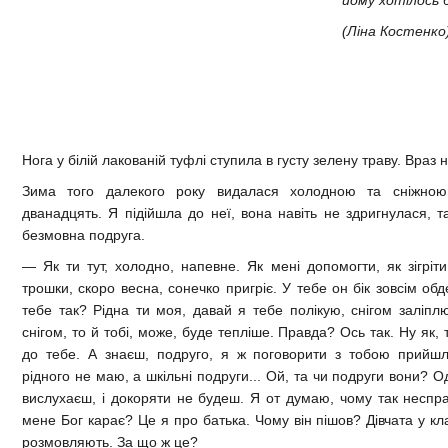
(Ліна Костенко
Нога у білій лакованій туфлі ступила в густу зелену траву. Враз
Зима того далекого року видалася холодною та сніжно
дванадцять. Я підійшла до неї, вона навіть не здригнулася, 
безмовна подруга.
— Як ти тут, холодно, напевне. Як мені допомогти, як зігрі
трошки, скоро весна, сонечко пригріє. У тебе он бік зовсім обд
тебе так? Рідна ти моя, давай я тебе полікую, снігом заліплю
снігом, то й тобі, може, буде тепліше. Правда? Ось так. Ну як
до тебе. А знаєш, подруго, я ж поговорити з тобою прийшл
рідного не маю, а шкільні подруги... Ой, та чи подруги вони? Од
вислухаєш, і докоряти не будеш. Я от думаю, чому так неспр
мене Бог карає? Це я про батька. Чому він пішов? Дівчата у кл
розмовляють. За що ж це?