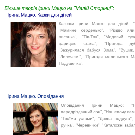
Більше творів Ірини Мацко на "Малій Сторінці":
Ірина Мацко. Казки для дітей
Казочки Ірини Мацко для дітей: "
"Мамине серденько", "Різдво ялин
писанка", "Тік-Так", "Медовий су
царицею стала", "Пригода дуб
"Зажурилася бабуся Зима", "Вушик,
"Лелеченя", "Пригоди маленького Мо
Подушечка".
Ірина Мацко. Оповідання
Оповідання Ірини Мацко: "
передріздвяний сон", "Нашепочу вам
"Твоїми устами", "Дивна подруга",
ручка", "Черевички", "Каталожні забаг