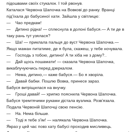
підошвами своїх стукалок. І той рвонув.
Каталася Червона Шапочка на Вовкові до ранку. Вранці
під’їхала до бабусиної хати. Зайшла у світлицю:
— Чао предкам!
— Дитино рідна! — сплеснула в долоні бабуся.— А ти де в
таку рань тут узялася?
— Ша! — приклала пальця до вуст Червона Шапочка.—
Якщо маман питатиме, де я була, скажеш, у тебе ночувала.
— Господь з тобою, дитино! А ти хіба не з дому?..
— Дай щось пошамати! — сказала Червона Шапочка,
викаблучуючись перед дзеркалом.
— Нема, дитино,— каже бабуся.— Бо я хворіла.
— Давай бабки. Пошлю Вовка, принесе зараз.
Бабуся витріщилася на внучку.
— Гроші давай! — хрипко пояснила Червона Шапочка.
Бабуся тремтячими руками дістала вузлика. Розв’язала.
Подала Червоній Шапочці свою пенсію.
— На. Нема більше.
— Тоді я тебе з’їм! — налякала Червона Шапочка.
Якраз у цей час повз хату бабусі проходив мисливець.