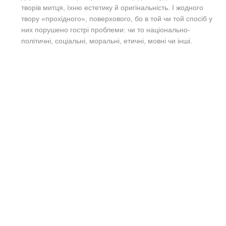
творів митця, їхню естетику й оригінальність. І жодного
твору «прохідного», поверхового, бо в той чи той спосіб у
них порушено гострі проблеми: чи то національно-
політичні, соціальні, моральні, етичні, мовні чи інші.