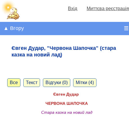
Вхід
Миттєва реєстрація
▲ Вгору
☰
Євген Дудар, "Червона Шапочка" (стара
казка на новий лад)
Все
Текст
Відгуки (0)
Мітки (4)
Євген Дудар
ЧЕРВОНА ШАПОЧКА
Стара казка на новий лад