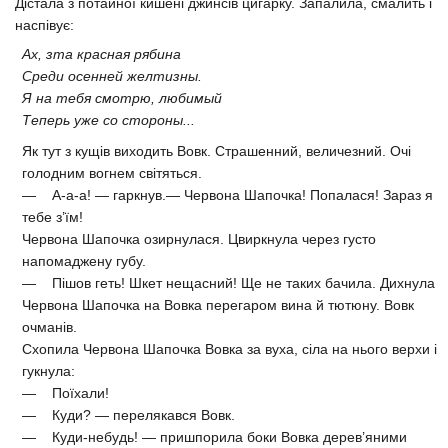
Дістала з потайної кишені джинсів цигарку. Запалила, смалить і
наспівує:
Ах, зта красная рябина
Среди осенней желтизны.
Я на тебя смотрю, любимый
Теперь уже со стороны...
Як тут з кущів виходить Вовк. Страшенний, величезний. Очі
голодним вогнем світяться.
— А-а-а! — гаркнув.— Червона Шапочка! Попалася! Зараз я
тебе з’їм!
Червона Шапочка озирнулася. Цвиркнула через густо
напомаджену губу.
— Пішов геть! Шкет нещасний! Ще не таких бачила. Дихнула
Червона Шапочка на Вовка перегаром вина й тютюну. Вовк
очманів.
Схопила Червона Шапочка Вовка за вуха, сіла на нього верхи і
гукнула:
— Поїхали!
— Куди? — перелякався Вовк.
— Куди-небудь! — пришпорила боки Вовка дерев’яними