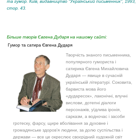
та гумор. Київ, видавництво "Український письменник", 1993,
стор. 43.
Більше творів Євгена Дударя на нашому сайті:
Гумор та сатира Євгена Дударя
Творчість знаного письменника,
популярного гумориста і
сатирика Євгена Михайловича
Дударя — явище в сучасній
українській літературі. Соковита,
барвиста мова його
«дударесок», лаконічні, влучні
вислови, дотепні діалоги
персонажів, уїдлива іронія,
сарказм, а водночас і засоби
гротеску, фарсу, щире вболівання за духовне і
громадянське здоров’я людини, за долю суспільства і
держави — все це окреслює своєрідний художній світ