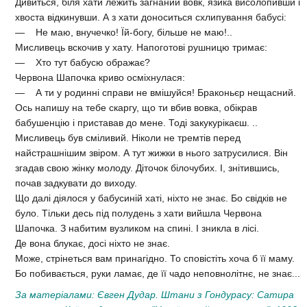
Дивиться, біля хати лежить загнаний вовк, язика висолопивши і
хвоста відкинувши. А з хати доноситься схлипування бабусі:
— Не маю, внучечко! Їй-богу, більше не маю!..
Мисливець вскочив у хату. Напоготові рушницю тримає:
— Хто тут бабусю ображає?
Червона Шапочка криво осміхнулася:
— А ти у родинні справи не вмішуйся! Браконьєр нещасний.
Ось напишу на тебе скаргу, що ти вбив вовка, обікрав
бабушенцію і приставав до мене. Тоді закукурікаєш. ..
Мисливець був сміливий. Ніколи не тремтів перед
найстрашнішим звіром. А тут жижки в нього затрусилися. Він
згадав свою жінку молоду. Діточок білочубих. І, знітившись,
почав задкувати до виходу.
Що далі діялося у бабусиній хаті, ніхто не знає. Бо свідків не
було. Тільки десь під полудень з хати вийшла Червона
Шапочка. З набитим вузликом на спині. І зникла в лісі.
Де вона блукає, досі ніхто не знає.
Може, стрінеться вам принагідно. То сповістіть хоча б її маму.
Бо побивається, руки ламає, де її чадо неповнолітнє, не знає...
За матеріалами: Євген Дудар. Штани з Гондурасу: Сатира