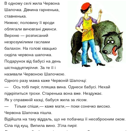
В одному селі жила Червона
Шапочка. Дівчина гарненька,
ставненька.
Нижню; половину її вроди
облягали вичовгані джинси.
Верхню — розписаний
незрозумілими гаслами
балахон. На голові хвацько
сиділа червона шапочка.
Подарунок від бабусі на день
шістнадцятиріччя. За те її і
називали Червоною Шапочкою.
Одного разу мама каже Червоній Шапочці:
— Ось тобі пиріг, пляшка вина. Однеси бабусі. Нехай
підкріпиться трохи. Старенька вона вже. Нездужає.
Як у справжній казці, бабуся жила за лісом.
— Тільки спіши,— каже мати,— поки сонечко високо.
Червона Шапочка пішла.
Відійшла на таку віддаль, що не побачиш її неозброєним оком.
Сіла під кущ. Випила вино. З’їла пиріг.