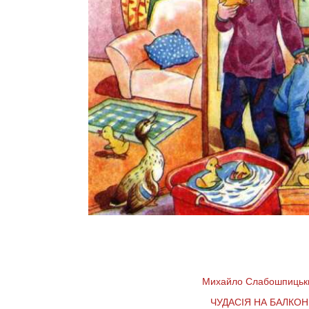
Михайло Слабошпицьк
ЧУДАСІЯ НА БАЛКОН