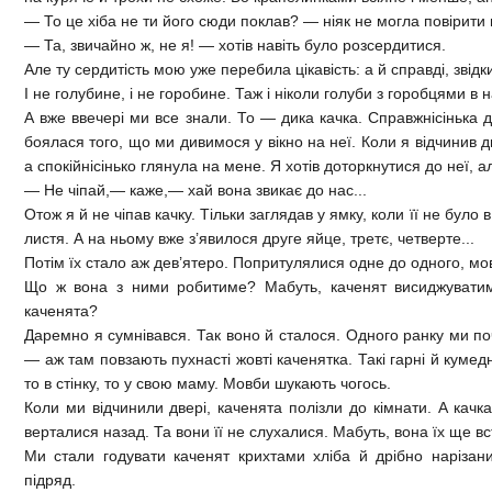
— То це хіба не ти його сюди поклав? — ніяк не могла повірити
— Та, звичайно ж, не я! — хотів навіть було розсердитися.
Але ту сердитість мою уже перебила цікавість: а й справді, звідк
І не голубине, і не горобине. Таж і ніколи голуби з горобцями в 
А вже ввечері ми все знали. То — дика качка. Справжнісінька д
боялася того, що ми дивимося у вікно на неї. Коли я відчинив д
а спокійнісінько глянула на мене. Я хотів доторкнутися до неї, 
— Не чіпай,— каже,— хай вона звикає до нас...
Отож я й не чіпав качку. Тільки заглядав у ямку, коли її не було
листя. А на ньому вже з’явилося друге яйце, третє, четверте...
Потім їх стало аж дев’ятеро. Попритулялися одне до одного, мов 
Що ж вона з ними робитиме? Мабуть, каченят висиджуватиме
каченята?
Даремно я сумнівався. Так воно й сталося. Одного ранку ми поч
— аж там повзають пухнасті жовті каченятка. Такі гарні й кумед
то в стінку, то у свою маму. Мовби шукають чогось.
Коли ми відчинили двері, каченята полізли до кімнати. А кач
верталися назад. Та вони її не слухалися. Мабуть, вона їх ще вс
Ми стали годувати каченят крихтами хліба й дрібно наріза
підряд.