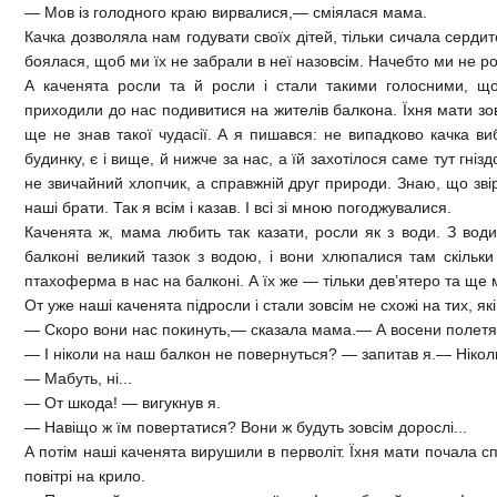
— Мов із голодного краю вирвалися,— сміялася мама.
Качка дозволяла нам годувати своїх дітей, тільки сичала серди
боялася, щоб ми їх не забрали в неї назовсім. Начебто ми не р
А каченята росли та й росли і стали такими голосними, що
приходили до нас подивитися на жителів балкона. Їхня мати зовс
ще не знав такої чудасії. А я пишався: не випадково качка в
будинку, є і вище, й нижче за нас, а їй захотілося саме тут гніз
не звичайний хлопчик, а справжній друг природи. Знаю, що зв
наші брати. Так я всім і казав. І всі зі мною погоджувалися.
Каченята ж, мама любить так казати, росли як з води. З вод
балконі великий тазок з водою, і вони хлюпалися там скільки 
птахоферма в нас на балконі. А їх же — тільки дев’ятеро та ще 
От уже наші каченята підросли і стали зовсім не схожі на тих, які
— Скоро вони нас покинуть,— сказала мама.— А восени полетять 
— І ніколи на наш балкон не повернуться? — запитав я.— Нікол
— Мабуть, ні...
— От шкода! — вигукнув я.
— Навіщо ж їм повертатися? Вони ж будуть зовсім дорослі...
А потім наші каченята вирушили в перволіт. Їхня мати почала сп
повітрі на крило.