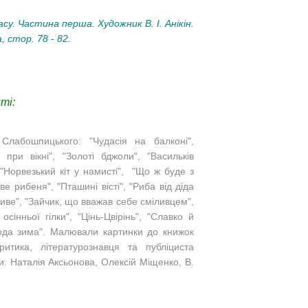
су. Частина перша. Художник В. І. Анікін.
, стор. 78 - 82.
ті:
Слабошпицького: "Чудасія на балконі",
 при вікні", "Золоті бджоли", "Васильків
 "Норвезький кіт у намисті", "Що ж буде з
ве рибеня", "Пташині вісті", "Риба від діда
живе", "Зайчик, що вважав себе сміливцем",
сінньої гілки", "Цінь-Цвірінь", "Славко й
лода зима"​. Малювали картинки до книжок
критика, літературознавця та публіциста
 Наталія Аксьонова, Олексій Міщенко, В.