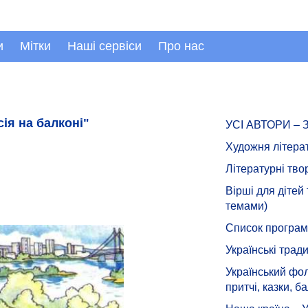
и
Мітки
Наші сервіси
Про нас
ія на балконі"
УСІ АВТОРИ –
Художня літера
Літературні тво
Вірші для дітей
темами)
Список програмн
Українські тради
Український фол
притчі, казки, ба