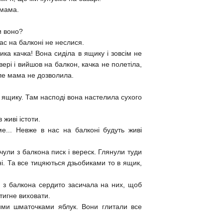
 мама.
и воно?
нас на балконі не неслися.
ика качка! Вона сиділа в ящику і зовсім не
вері і вийшов на балкон, качка не полетіла,
але мама не дозволила.
 в ящику. Там насподі вона настелила сухого
живі істоти.
... Невже в нас на балконі будуть живі
ули з балкона писк і вереск. Глянули туди
ні. Та все тицяються дзьобиками то в ящик,
ка з балкона сердито засичала на них, щоб
тигне виховати.
ними шматочками яблук. Вони глитали все