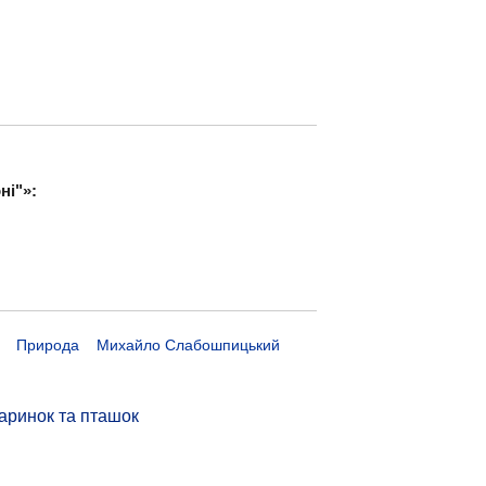
ні"»:
Природа
Михайло Слабошпицький
аринок та пташок