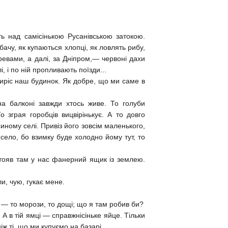
ь над самісінькою Русанівською затокою.
бачу, як купаються хлопці, як ловлять рибу,
еревами, а далі, за Дніпром,— червоні дахи
і, і по ній пропливають поїзди...
виріс наш будинок. Як добре, що ми саме в
на балконі завжди хтось живе. То голуби
 зграя горобців вицвірінькує. А то довго
синому селі. Привіз його зовсім маленького,
 село, бо взимку буде холодно йому тут, то
Стояв там у нас фанерний ящик із землею.
и, чую, гукає мене.
 — то морози, то дощі; що я там робив би?
 А в тій ямці — справжнісіньке яйце. Тільки
іж ті, що ми купуємо на базарі.