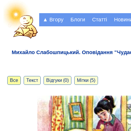
▲ Вгору
Блоги
Статті
Новин
Михайло Слабошпицький. Оповідання "Чудас
Все
Текст
Відгуки (0)
Мітки (5)