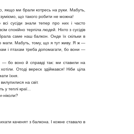
то, якщо ми брали котресь на руки. Мабуть,
озуміємо, що такого робити не можна!
 всі сусіди знали тепер про них і часто
ім спокійно терпіла людей. Ніхто з сусідів
ибрала саме наш балкон. Онде їх скільки в
до мати. Мабуть, тому, що я тут живу. Я ж —
ірам і птахам треба допомагати, бо вони —
и — бо воно й справді так: ми ставили на
хотіли. Отоді вереск здіймався! Ніби ціла
мати їхня.
 вилупилися на світ.
у теплі краї...
и-ніколи?
ихати каченят з балкона. І кожне ставало в