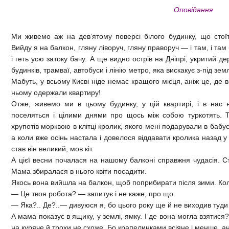
Оповідання
Ми живемо аж на дев’ятому поверсі білого будинку, що стоїт
Вийду я на балкон, гляну ліворуч, гляну праворуч — і там, і там 
і геть усю затоку бачу. А ще видно острів на Дніпрі, укритий д
будинків, трамваї, автобуси і лінію метро, яка вискакує з-під земл
Мабуть, у всьому Києві ніде немає кращого місця, аніж це, де 
ньому одержали квартиру!
Отже, живемо ми в цьому будинку, у цій квартирі, і в нас 
поселяться і цілими днями про щось між собою туркотять. То
хрупотів морквою в клітці кролик, якого мені подарували в бабу
а коли вже осінь настала і довелося віддавати кролика назад у
став він великий, мов кіт.
А цієї весни почалася на нашому балконі справжня чудасія. 
Мама збиралася в нього квіти посадити.
Якось вона вийшла на балкон, щоб поприбирати після зими. Кол
— Це твоя робота? — запитує і не каже, про що.
— Яка?.. Де?..— дивуюся я, бо цього року ще й не виходив туди
А мама показує в ящику, у землі, ямку. І де вона могла взятися?
на куряче й трохи не схоже. Бо крапелинками всіяне і менше, ан