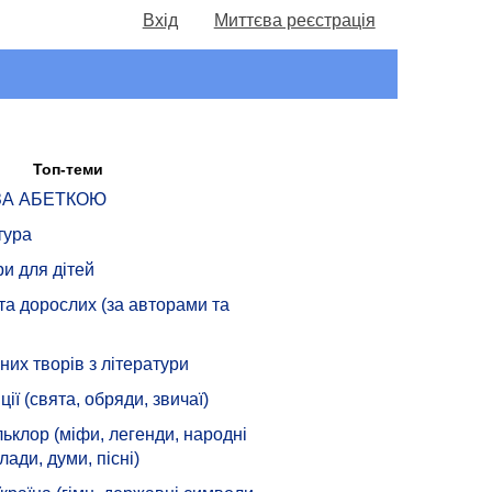
Вхід
Миттєва реєстрація
Топ-теми
 ЗА АБЕТКОЮ
тура
ри для дітей
 та дорослих (за авторами та
их творів з літератури
ції (свята, обряди, звичаї)
ьклор (міфи, легенди, народні
лади, думи, пісні)