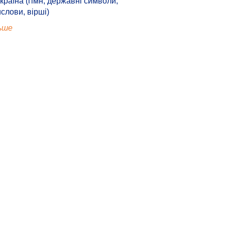
країна (гімн, державні символи,
ислови, вірші)
ьше