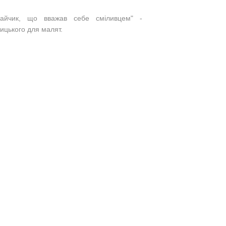
 "Зайчик, що вважав себе сміливцем" -
цького для малят​.