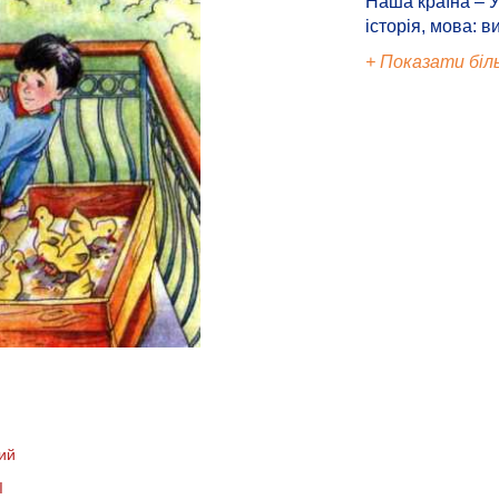
Наша країна – У
історія, мова: в
+ Показати біл
ий
І