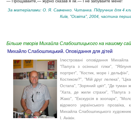
— Прощавайте,— журно сказав я їм.— І не забувайте мене!
За матеріалами: О. Я. Савченко. Читанка. Підручник для 4 кла
Київ, "Освіта", 2004, частина перша
Більше творів Михайла Слабошпицького на нашому сай
Михайло Слабошпицький. Оповідання для дітей
Ілюстровані оповідання Михайла 
"Папуга з осінньої гілки", "Яблуня
портрет", "Костик, море і дельфін",
Костиком?", "Мій друг лелека", "Ціка
Остапа", "Зоряний цвіт", "Де туман 
"Хата, де жили страхи", "Папуга з о
Жако", "Екскурсія в зоопарк", "Мо
відомого українського прозаїка, 
Михайла Слабошпицького художники:
І. Анікін.