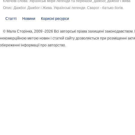
Ключові слова: Українські міфи легенди та перекази, дажбог, дажбог і жива
Опис: Дажбог. Дажбог і Жива. Українські легенди. Сварог - батько богів.
Статті
Новини
Корисні ресурси
© Мала Сторінка, 2009 -2026 Всі авторські права захищені законодавством.
некомерційною метою новин і статей сайту дозволяється при розміщенні акти
збереженні інформації про авторство.