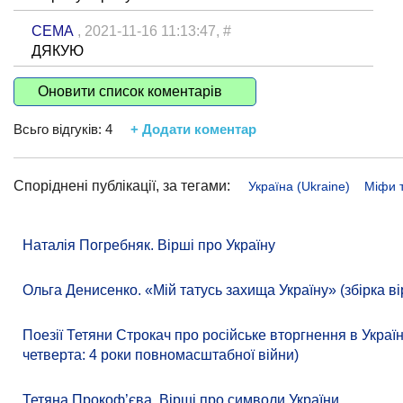
СЕМА
, 2021-11-16 11:13:47,
#
ДЯКУЮ
Оновити список коментарів
Всьго відгуків:
4
+ Додати коментар
Споріднені публікації, за тегами:
Україна (Ukraine)
Міфи 
Наталія Погребняк. Вірші про Україну
Ольга Денисенко. «Мій татусь захища Україну» (збірка ві
Поезії Тетяни Строкач про російське вторгнення в Украї
четверта: 4 роки повномасштабної війни)
Тетяна Прокоф’єва. Вірші про символи України