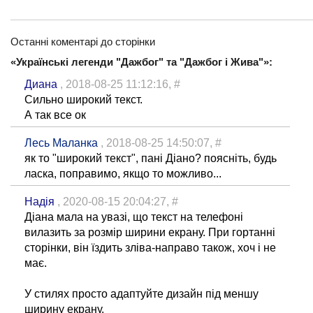
Останні коментарі до сторінки
«Українські легенди "Дажбог" та "Дажбог і Жива"»:
Диана
, 2018-08-25 11:12:16,
#
Сильно широкий текст.
А так все ок
Лесь Маланка
, 2018-08-25 14:50:07,
#
як то "широкий текст", пані Діано? поясніть, будь
ласка, поправимо, якщо то можливо...
Надія
, 2020-08-15 20:04:27,
#
Діана мала на увазі, що текст на телефоні
вилазить за розмір ширини екрану. При гортанні
сторінки, він їздить зліва-направо також, хоч і не
має.
У стилях просто адаптуйте дизайн під меншу
ширину екрану.