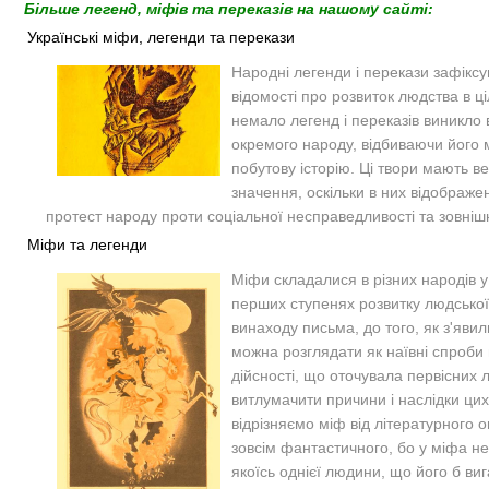
Більше легенд, міфів та переказів на нашому сайті:
Українські міфи, легенди та перекази
Народні легенди і перекази зафікс
відомості про розвиток людства в ц
немало легенд і переказів виникло 
окремого народу, відбиваючи його м
побутову історію. Ці твори мають в
значення, оскільки в них відображе
протест народу проти соціальної несправедливості та зовнішн
Міфи та легенди
Міфи складалися в різних народів у
перших ступенях розвитку людської
винаходу письма, до того, як з'явил
можна розглядати як наївні спроби
дійсності, що оточувала первісних 
витлумачити причини і наслідки ци
відрізняємо міф від літературного о
зовсім фантастичного, бо у міфа не
якоїсь однієї людини, що його б в