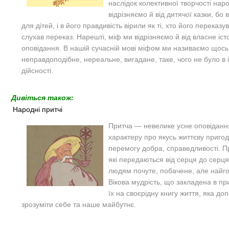
наслідок колективної творчості нар
відрізняємо й від дитячої казки, бо 
для дітей, і в його правдивість вірили як ті, хто його переказував
слухав переказ. Нарешті, міф ми відрізняємо й від власне іс
оповідання. В нашій сучасній мові міфом ми називаємо щось
неправдоподібне, нереальне, вигадане, таке, чого не було в 
дійсності.
Дивіться також:
Народні притчі
Притча — невелике усне оповіданн
характеру про якусь життєву пригод
перемогу добра, cправедливості. При
які передаються від серця до серця
людям почуте, побачене, але найго
Вікова мудрість, що закладена в п
їх на своєрідну книгу життя, яка д
зрозуміти себе та наше майбутнє.