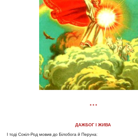
* * *
ДАЖБОГ І ЖИВА
І тоді Сокіл-Род мовив до Білобога й Перуна: