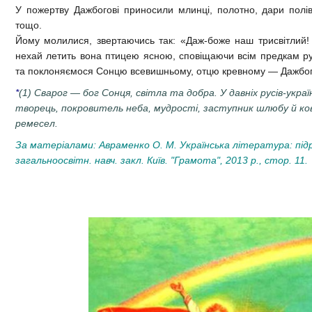
У пожертву Дажбогові приносили млинці, полотно, дари полів і
тощо.
Йому молилися, звертаючись так: «Даж-боже наш трисвітлий! 
нехай летить вона птицею ясною, сповіщаючи всім предкам р
та поклоняємося Сонцю всевишньому, отцю кревному — Дажбо
*
(1) Сварог — бог Сонця, світла та добра. У давніх русів-украї
творець, покровитель неба, мудрості, заступник шлюбу й ков
ремесел.
За матеріалами: Авраменко О. М. Українська література: підру
загальноосвітн. навч. закл. Київ. "Грамота", 2013 р., стор. 11.