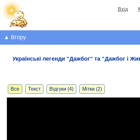
Вхід
▲ Вгору
Українські легенди "Дажбог" та "Дажбог і Жи
Все
Текст
Відгуки (4)
Мітки (2)