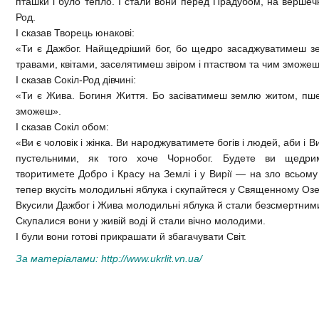
пташки і було тепло. І стали вони перед Прадубом, на вершечк
Род.
І сказав Творець юнакові:
«Ти є Дажбог. Найщедріший бог, бо щедро засаджуватимеш зе
травами, квітами, заселятимеш звіром і птаством та чим зможеш 
І сказав Сокіл-Род дівчині:
«Ти є Жива. Богиня Життя. Бо засіватимеш землю житом, пше
зможеш».
І сказав Сокіл обом:
«Ви є чоловік і жінка. Ви народжуватимете богів і людей, аби і В
пустельними, як того хоче Чорнобог. Будете ви щедри
творитимете Добро і Красу на Землі і у Вирії — на зло всьому
тепер вкусіть молодильні яблука і скупайтеся у Священному Озе
Вкусили Дажбог і Жива молодильні яблука й стали безсмертним
Скупалися вони у живій воді й стали вічно молодими.
І були вони готові прикрашати й збагачувати Світ.
За матеріалами:
http://www.ukrlit.vn.ua/