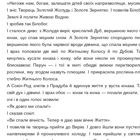
«Негоже нам, богам, залишати дітей своїх напризволяще, муси
І зніc Творець Золотий Жолудь і Золоте Зернятко. І повелів Біло
Землі й полити Живою Водою.
І зробив так Білобог.
І сталося диво: з Жолудя виріс крислатий Дуб, вершиною якого
юнак, що спав міцним сном. А Золоте Зернятко спородило пи
вершиною якого була чарівної вроди дівчина, що спала міцним 
І враз поповзли дві змії по Житньому Колосу й по Дубові. Т
кинулись кусати юнака і юнку, аби вони ніколи не прокинулис
блискавкою Перун — і тої ж миті обидві зміюки перетворили
рослини, яку згодом назвуть плющем. І прикрасила рослина-п
стебло Житнього Колоса.
А Сокіл-Род злетів з Прадуба й вдихнув життя у вуста юнака. 
свій дух і дівчині. І враз обоє — юнак та юнка — почали дихат
очі і в один голос мовили:
«Як довго ми спали!»
І сказав сокіл:
«Ви спали вічність. Тепер я даю вам вічне Життя».
І повелів їм творець прийти до Вирію. І довго йшли вони пуст
напівтемряви й пронизливого холоду. І таки прийшли у світли