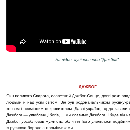
На відео: аудіолегенда "Дажбог".
ДАЖБОГ
Син великого Сварога, славетний Дажбог-Сонце, довгі роки вла
людьми й над усім світом. Він був родоначальником русів-укра
князем і незмінним покровителем. Давні українці гордо казали
Дажбога — улюбленці богів, ... ми славимо Дажбога, і буде він на
Дажбог уособлював мужність, обличчя його уявлялося подібним
із русявою бородою-промінчиками.