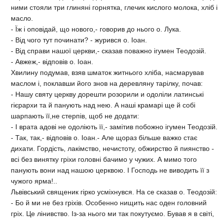
ними стояли три глинянi горнятка, глечик кислого молока, хлiб i
масло.
- Їж i оповiдай, що нового,- говорив до нього о. Лука.
- Вiд чого тут починати? - журився о. Iоан.
- Вiд справи нашої церкви,- сказав поважно iгумен Теодозiй.
- Авжеж,- вiдповiв о. Iоан.
Хвилину подумав, взяв шматок житнього хлiба, насмарував
маслом i, поклавши його знов на деревляну тарiлку, почав:
- Нашу святу церкву дорешти розорили и одолiли латинськi
гiєрархи та й панують над нею. А нашi крамарi ще й собi
шарпають її,не стерпiв, щоб не додати:
- I врата адовi не одолiють її,- замiтив побожно iгумен Теодозiй.
- Так, так,- вiдповiв о. Iоан.- Але щораз бiльше важко стає
дихати. Гордiсть, лакiмство, нечистоту, обжирство й пиянство -
всi без винятку грiхи головнi бачимо у чужих. А мимо того
панують вони над нашою церквою. I Господь не виводить її з
чужого ярма!..
Львiвський священик гiрко усмiхнувся. На се сказав о. Теодозiй:
- Бо й ми не без грiхiв. Особенно нищить нас оден головний
грiх. Це лiнивство. Iз-за нього ми так покутуємо. Бував я в свiтi,