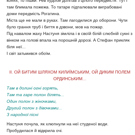
конях, то пiшки. Рев худоби долiтав з цiлого передмiстя. Тут i
там блимала пожежа. То татаре пiдпалювали виграбованi
доми передмiсть Рогатина.
Мiста ще не мали в руках. Там лагодилися до оборони. Чути
було грання труб i биття в дзвони, мов на пожар.
Пiд навалом жаху Настуня зiмлiла i в своїй бiлiй слюбнiй сукнi з
вiнком на головi впала на порошнiй дорозi. А Стефан прикляк
бiля неї...
I свiт затьмився обоїм.
II. ОЙ БИТИМ ШЛЯХОМ КИЛИЇМСЬКИМ, ОЙ ДИКИМ ПОЛЕМ
ОРДИНСЬКИМ...
Там в долинi огнi горять,
Там та гаре полон дiлять...
Один полон з жiночками,
Другий полон з дiвочками...
З народної пiснi
Настуня почула, як хлюпнули на неї студеної води.
Пробудилася й вiдкрила очi.