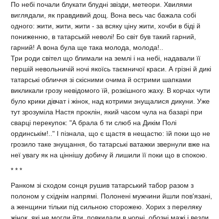
По небi почали блукати блуднi звiзди, метеори. Хвилями
виглядали, як правдивий дощ. Вона весь час бажала собi
одного: жити, жити, жити - за всяку цiну жити, хочби в бiдi й
пониженню, в татарськiй неволi! Бо свiт був такий гарний,
гарний! А вона була ще така молода, молода!..
Три роди свiтел що блимали на землi i на небi, надавали її
першiй невольничiй ночi якоїсь таємничої краси. А грiзнi й дикi
татарськi обличчя зi скiсними очима й острими шапками
викликали грозу невiдомого їй, розкiшного жаху. В корчах чути
було крики дiвчат i жiнок, над котрими знущалися дикуни. Уже
тут зрозумiла Настя проклiн, який часом чула на базарi при
сварцi перекупок: "А брала б ти слюб на Дикiм Полi
ординськiм!.." I пiзнала, що є щастя в нещастю: їй поки що не
грозило таке знущання, бо татарськi ватажки звернули вже на
неї увагу як на цiннiшу добичу й лишили її поки що в спокою.
* * *
Ранком зi сходом сонця рушив татарський табор разом з
полоном у схiднiм напрямi. Полоненi мужчини йшли пов'язанi,
а женщини тiльки пiд сильною сторожею. Хорих з переляку
жiнок, якi не могли йти, повкидали в чорнi, обознi мажi i везли.