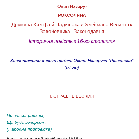
Осип Назарук
РОКСОЛЯНА
Дружина Халіфа й Падишаха /Сулеймана Великого/
Завойовника і Законодавця
Історична повість з 16-го століття
Завантажити текст повісті Осипа Назарука "Роксоляна"
(txt.zip)
I. СТРАШНЕ ВЕСIЛЛЯ
Не знаєш ранком,
Що буде вечерком.
(Народна приповiдка)
Було то в гарячий лiтнiй вечiр 1518 р.