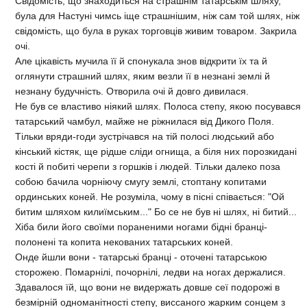
Свiдомiсть, що знаходиться на страшнiм татарськiм шляху,
була для Настунi чимсь iще страшнiшим, нiж сам той шлях, нiж
свiдомiсть, що була в руках торговцiв живим товаром. Закрила
очi.
Але цiкавiсть мучила її й спонукала знов вiдкрити їх та й
оглянути страшний шлях, яким везли її в незнанi землi й
незнану будучнiсть. Отворила очi й довго дивилася.
Не був се властиво нiякий шлях. Полоса степу, якою посувався
татарський чамбул, майже не рiжнилася вiд Дикого Поля.
Тiльки вряди-годи зустрiчався на тiй полосi людський або
кiнський кiстяк, ще рiдше слiди огнища, а бiля них порозкиданi
костi й побитi черепи з горшкiв i людей. Тiльки далеко поза
собою бачила чорнiючу смугу землi, стоптану копитами
ординських коней. Не розумiла, чому в пiснi спiвається: "Ой
битим шляхом килиїмським..." Бо се не був нi шлях, нi битий...
Хiба били його своїми пораненими ногами бiднi бранцi-
полоненi та копита некованих татарських коней.
Онде йшли вони - татарськi бранцi - оточенi татарською
сторожею. Помарнiлi, почорнiлi, ледви на ногах держалися.
Здавалося їй, що вони не видержать довше сеї подорожi в
безмiрнiй одноманiтностi степу, виссаного жарким сонцем з