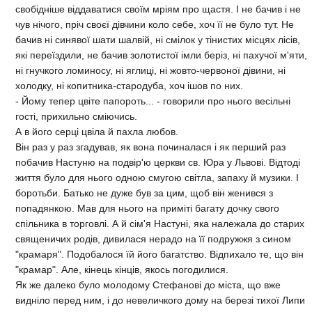
свобiднiше вiддаватися своїм мрiям про щастя. I не бачив i не
чув нiчого, прiч своєї дiвчини коло себе, хоч її не було тут. Не
бачив нi синявої шати шалвiй, нi смiлок у тiнистих мiсцях лiсiв,
якi переїздили, не бачив золотистої iмли берiз, нi пахучої м'яти,
нi гнучкого ломиносу, нi яглицi, нi жовто-червоної дiвини, нi
холодку, нi копитника-стародуба, хоч iшов по них.
- Йому тепер цвiте папороть... - говорили про нього весiльнi
гостi, прихильно смiючись.
А в його серцi цвiла й пахла любов.
Вiн раз у раз згадував, як вона починалася i як перший раз
побачив Настуню на подвiр'ю церкви св. Юра у Львовi. Вiдтодi
життя було для нього одною смугою свiтла, запаху й музики. I
боротьби. Батько не дуже був за цим, щоб вiн женився з
попадянкою. Мав для нього на примiтi багату дочку свого
спiльника в торговлi. А й сiм'я Настунi, яка належала до старих
священичих родiв, дивилася нерадо на її подружжя з сином
"крамаря". Подобалося їй його багатство. Вiдпихало те, що вiн
"крамар". Але, кiнець кiнцiв, якось погодилися.
Як же далеко було молодому Стефановi до мiста, що вже
виднiло перед ним, i до невеличкого дому на березi тихої Липи