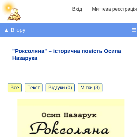
Вхід
Миттєва реєстрація
▲ Вгору
☰
"Роксоляна" – історична повість Осипа
Назарука
Все
Текст
Відгуки (0)
Мітки (3)