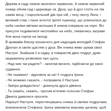
Дерева в саду немов занялися червенню, й немов червоний
пожар обняв сад i церковцю св. Духа, що й досi стоїть на тiм
самiм мiсцi, i парохiяльний дiм при нiй, i тиху ленту Липи, i
великий став, i лани золотої зрiлої пшеницi, що усмiхалася до
неба синiми квiтами волошки й немов очiкувала на серп. Всi
присутнi подивилися неспокiйно на небо, лякаючись заграви.
Але вона горiла на заходi.
В кривавiм блеску конаючого дня надходив молодий Стефан
Дропан зi своїм щастям у душi. Вiн очима живо шукав своєї
Настунi. Знайшов її в садку, в товариствi двох подруг, дуже
зацiкавлену розмовою про щось.
- Над чим так радите? - запитав весело, пiдбiгаючи до своєї
судженої.
- Не скажемо! - вiдповiла за неї її подруга Iрина.
- Не можемо сказати, - поправила її Настуня.
- Завтра довiдаєтесь! - докинула друга дiвчина.
- Та скажiть, скажiть,- просив м'ягким голосом Стефан.
Дiвчата давалися просити.
Нарештi Настуня, переглянувшись очима зi своїми подругами,
втаємничила Стефана: Iрина замовила ворожку циганку, щоб