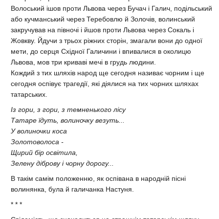
Волоський iшов проти Львова через Бучач i Галич, подiльський
або кучманський через Теребовлю й Золочiв, волинський
закручував на пiвночi i йшов проти Львова через Сокаль i
Жовкву. Йдучи з трьох рiжних сторiн, змагали вони до одної
мети, до серця Схiдної Галичини i впивалися в околицю
Львова, мов три кривавi мечi в грудь людини.
Кождий з тих шляхiв народ ще сегодня називає чорним i ще
сегодня оспiвує трагедiї, якi дiялися на тих чорних шляхах
татарських.
Iз гори, з гори, з темненького лiсу
Татаре їдуть, волиночку везуть...
У волиночки коса
Золотоволоса -
Щирий бiр освiтила,
Зелену дiброву i чорну дорогу...
В такiм самiм положенню, як оспiвана в народнiй пiснi
волинянка, була й галичанка Настуня.
* * *