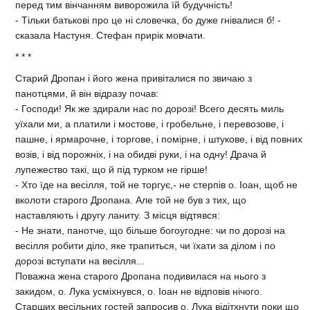
перед тим вiнчанням виворожила їй будучнiсть!
- Тiльки батьковi про це нi словечка, бо дуже гнiвалися б! -
сказала Настуня. Стефан прирiк мовчати.
* * *
Старий Дропан i його жена привiталися по звичаю з
панотцями, й вiн вiдразу почав:
- Господи! Як же здирали нас по дорозi! Всего десять миль
уїхали ми, а платили i мостове, i гробельне, i перевозове, i
пашне, i ярмарочне, i торгове, i помiрне, i штукове, i вiд повних
возiв, i вiд порожнiх, i на обидвi руки, i на одну! Драча й
лупежество такi, що й пiд турком не гiрше!
- Хто їде на весiлля, той не торгує,- не стерпiв о. Iоан, щоб не
вколоти старого Дропана. Але той не був з тих, що
наставляють i другу ланиту. З мiсця вiдтявся:
- Не знати, панотче, що бiльше богоугодне: чи по дорозi на
весiлля робити дiло, яке трапиться, чи їхати за дiлом i по
дорозi вступати на весiлля...
Поважна жена старого Дропана подивилася на нього з
закидом, о. Лука усмiхнувся, о. Iоан не вiдповiв нiчого.
Старших весiльних гостей запросив о. Лука вiдiтхнути поки що