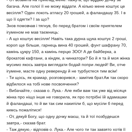
багача. Але голої її не можу вiддати. А кiлько мене коштує це
весiлля? Оден локоть атласу 20 грошей, а фаландашу 35. I в
що її одягти? I за що?
Знов помовчав i тягнув, бо перед братом i своїм приятелем
iгуменом не мав таємниць:
- А що коштує весiлля! Навiть така дурна щука коштує 2 грошi,
короп ще бiльше, гарнець вина 40 грошей, фунт шафрану 70,
камiнь цукру 150, а камiнь перцю ЗОО! А де байберка, а
брокатовi кафтани, а кiндяк, а чинкатори? Бо й я та й моя жiнка
мусимо якось завтра виглядати бодай попри людей! Ви, отче
iгумене, масте одну реверенду й не турбуєтеся тим всiм!
- Ти щось, як крамар, розговорився,- замiтив брат.Аж так скоро
вiдбилося на тобi нове посвоячення?
- Вибачайте,- сказав о. Лука.- Але якби вам так уже вiд мiсяця
жiнка про нiщо iнше не говорила, як про потрiбнi їй адамашки
й фаландашi, то й ви так сим накипiли б, що мусiли б перед
кимсь пожалiтися!
- От, дякуй Богу, що одну дочку маєш, та й тої позбудешся
завтра,- сказав брат.
- Таж дякую,- вiдповiв о. Лука.- Але чого ти так завзято хотiв її