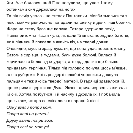
йти. Але боялася, щоб її не посудили, що удає. I тому
останками сил держалася на ногах.
Та пiд вечiр упала - на степах Панталихи. Мовби змовилися з
нею, майже рiвночасно попадали на шляху й деякi iншi бранки.
Жара на степу була ще велика. Татаре здержали похiд...
Напiвпритомна Настя чула, як дали їй кiлька порядних батогiв,
як її пiдняли й поклали в якийсь вiз, на твердi дошки.
Очевидно, мусiли зразу думати, що вона удає перевтомлену.
Батоги з сирiвця, з гудзами, були дуже болючi. Вилася й
корчилася з болю вiд їх ударiв, а твердi дошки ще бiльше
придавали терпiння. Тiльки пiд головою почула щось м'якше,
але з рубцями. Крiзь роздертi шлюбнi черевички дiткнула
пальцями теж якоїсь твердої матерiї. В гарячцi здавалося їй,
що се ризи з церкви св. Духа. Якась гаряча червень заливала
їй очi. Хотiла позбутися її й насилу вiдкрила їх. I побачила
щось таке, як про се спiвалося в народнiй пiснi:
Одну взяли попри конi,
Попри конi на ременi...
Другу взяли попри возi,
Попри возi на мотузi...