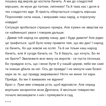
пошану вiд верхiв до костела бачить. А ми до сладостей
мiрських, як мухи до патоки, липнемо! Та й така нас i доля в
тих сладостях жде. В гiркiсть обертається сладiсть мiрська.
Порохнявiє сила наша, i миршавiє наш нарiд, а поратунку
нiзвiдки!
Ситуацiя зробилася страшно прикра. Але iгумен не звертав на
се найменшої уваги i говорив дальше:
- Давав той народ на церкву нашу, дає i буде давати! Але рiдко
це трафиться, щоб було кому правити тим, що вiн дає! I народ
се бачить, бо ще зовсiм не ослiп. Та й не тiльки наш народ
бачить, але й сусiди бачать се. Та й беруть, що хочуть. Бо як
не брати? Звалювати всю вину на ворогiв - се пуста пiсонька.
Бо правдою єсть, що i вони були б у нашiй церквi, якби ми самi
та iнакше дбали за неї. Ось де правда! I не минути нам Божої
кари за те, що правду закриваємо! Нiхто не мине тої кари.
Прийде, бо ми її взиваємо не вiднинi!
Брат о. Луки вже отвирав уста, щоб вiдповiсти. Але перед
ворiтьми заскрипiли вози Дропана, й весiльне товариство
почало вискакувати з них i прямувати в сад.
* * *