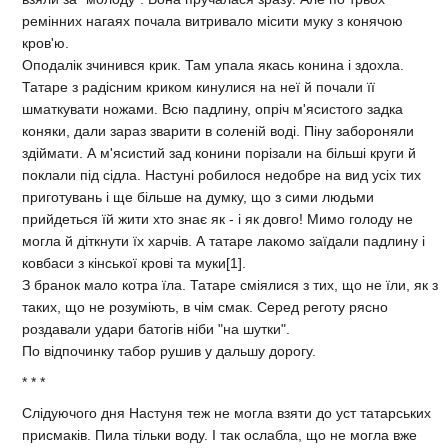
ремiнних нагаях почала витривало мiсити муку з конячою
кров'ю.
Оподалiк зчинився крик. Там упала якась конина i здохла.
Татаре з радiсним криком кинулися на неї й почали її
шматкувати ножами. Всю падлину, опрiч м'ясистого задка
коняки, дали зараз зварити в соленiй водi. Пiну забороняли
здiймати. А м'ясистий зад конини порiзали на бiльшi круги й
поклали пiд сiдла. Настунi робилося недобре на вид усiх тих
приготувань i ще бiльше на думку, що з сими людьми
прийдеться їй жити хто знає як - i як довго! Мимо голоду не
могла й дiткнути їх харчiв. А татаре лакомо заїдали падлину i
ковбаси з кiнської кровi та муки[1].
З бранок мало котра їла. Татаре смiялися з тих, що не їли, як з
таких, що не розумiють, в чiм смак. Серед реготу рясно
роздавали удари батогiв нiби "на шутки".
По вiдпочинку табор рушив у дальшу дорогу.
* * *
Слiдуючого дня Настуня теж не могла взяти до уст татарських
присмакiв. Пила тiльки воду. I так ослабла, що не могла вже