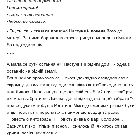
Ой втоптана дорiженька
Горi мочарами!
А хто її так втоптав,
Любко, вечорами?..
- Ти, ти, ти! - сказала приязно Настуня й повела його до
матерi. За ними барвистою струєю ринула молодь в кiмнати,
бо надходила нiч.
* * *
А мала се бути остання нiч Настунi в її рiднiм домi i - одна з
останнiх на рiднiй землi.
Вона немов прочувала се. I якось докладно оглядала свою
скромну, дiвочу кiмнатку, одиноке вiкно котрої виходило на луг
над Липою. Переглянула ще раз свiй слюбний одяг i свої рiчi,
якi мала забрати до Львова. Деякi вiдкладала, щоб забрати їх
при слiдуючiм побутi в Рогатинi. Мiж вiдлеженими рiчами були
й двi повiстi, якi перечитала найменше двадцять разiв:
"Повесть о Китоврась" i "Повiсть дивна о царi Соломонi".
Заснула пiзно i тiльки пiвсном. I снилось їй, як хтось спiвав
уривки весiльних пiсень: