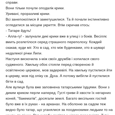
справи.
Вони тiльки почули оподалiк крики.
Уриванi, проразливi крики.
Всi занепокоїлися й заметушилися. Та й почали iнстинктивно
оглядатися за мiсцем укриття. Втiм скричав хтось:
- Татаре йдуть!
- Алла-гу! - залунали дикi крики вже в улицi i з бокiв. Весiллє
вмить розлетiлося серед страшного переполоху. Кождий
скакав, куди мiг. Хто в сад, хто мiж будинками, хто в шуварi
недалекої рiчки Липи.
Настуня вискочила з-мiж своїх дружбiв i хопилася свого
судженого. Хвильку обоє стояли перед створеною й
освiтленою церквою, мов задеревiлi. На хвильку пустилися йти
в церкву, мов пiд опiку св. Духа. А потому вибiгли й пустилися
бiгти в сад.
Але вулиця була вже заповнена татарськими їздцями. Вони з
диким криком перли наперед. Густi гриви й хвости їх негарних
коней, "бакематiв", досягали землi. Багато весiльних гостей
було вже в їх руках - на арканах. На оболоню за садом теж
видно було татар, що уганялися за поодинокими людьми то на