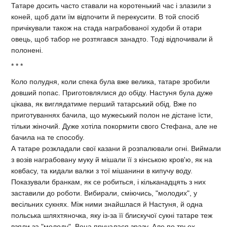
Татаре досить часто ставали на коротенький час i злазили з
коней, щоб дати їм вiдпочити й перекусити. В той спосiб
причiкували також на стада награбованої худоби й отари
овець, щоб табор не розтягався занадто. Тодi вiдпочивали й
полоненi.
* * *
Коло полудня, коли спека була вже велика, татаре зробили
довший попас. Приготовлялися до обiду. Настуня була дуже
цiкава, як виглядатиме перший татарський обiд. Вже по
приготуваннях бачила, що мужеський полон не дiстане їсти,
тiльки жiночий. Дуже хотiла покормити свого Стефана, але не
бачила на те способу.
А татаре розкладали свої казани й розпалювали огнi. Виймали
з возiв награбовану муку й мiшали її з кiнською кров'ю, як на
ковбасу, та кидали валки з тої мiшанини в кипучу воду.
Показували бранкам, як се робиться, i кiльканадцять з них
заставили до роботи. Вибирали, смiючись, "молодих", у
весiльних сукнях. Мiж ними знайшлася й Настуня, й одна
польська шляхтяночка, яку iз-за її блискучої сукнi татаре теж
взяли за "молоду". Вона пручалася зразу. Але по трьох