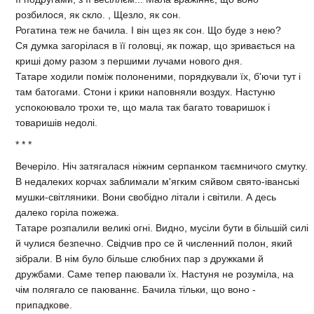
розбилося, як скло. , Щезло, як сон.
Рогатина теж не бачила. I вiн щез як сон. Що буде з нею?
Ся думка загорiлася в її головцi, як пожар, що зривається на
кришi дому разом з першими лучами нового дня.
Татаре ходили помiж полоненими, порядкували їх, б'ючи тут i
там батогами. Стони i крики наповняли воздух. Настуню
успокоювало трохи те, що мала так багато товаришок i
товаришiв недолi.
* * *
Вечерiло. Нiч затягалася нiжним серпанком таємничого смутку.
В недалеких корчах заблимали м'ягким сяйвом свято-iванськi
мушки-свiтляники. Вони свобiдно лiтали i свiтили. А десь
далеко горiла пожежа.
Татаре розпалили великi огнi. Видно, мусiли бути в бiльшiй силi
й чулися безпечно. Свiдчив про се й численний полон, який
зiбрали. В нiм було бiльше слюбних пар з дружками й
дружбами. Саме тепер паювали їх. Настуня не розумiла, на
чiм полягало се паюваннє. Бачила тiльки, що воно -
припадкове.