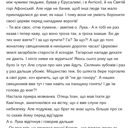
мiж чужими людьми, бував у Єрусалимi, i в Антiохiї, й на Святiй
горi Афонськiй. Але нiде не бачив, щоб iншi люде так мало
прикладалися до книг, як нашi. I тому вони не умiють боронити
своєї церкви перед нападами ворогiв!
- Ти все своє, отче iгумене,- замiтив о. Лука.- А я тобi не раз
казав i тепер кажу, що воно троха так, а троха iнакше. Бо де
тих книг взяти? I за що купити? Га? За що?! А ще до того
жонатому священиковi в нинiшних дорогих часах! Церковнi
землi загарбали старости й ксєндзи. Татарськi напади дихати
не дають. I нiхто ними не журиться! Якось сього року ще не
було їх тут. Але слухи про них уже йдуть. Селянин зубожiв i раз
у раз дальше убожiє. Мiщанство теж, бо шляхта бере торговлю
в свої руки, хоч кричить, що це їй "не до гонору". А наших
священикiв вже тут i там навiть на панщину гонять! I де їм
голова до книг?!
Настала прикра мовчанка. Отець Iоан, що мав їхати до
Кам'янця, занепокоївся на вiстку, що є вже слухи про
небезпеку. Але подумав, що брат як знає щось бiльше про се.
то скаже йому перед вiд'їздом.
А о. Лука вiдiтхнув i говорив дальше:
- От возьмiть на приклад мене! Кажуть, що вiддаю дочку за