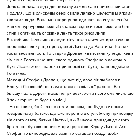
Золота велика звiзда дня помалу заходила в найбiльший став
Подiлля, що в блискучiм озерi свiтла лагiдно шелестiв м'ягкими
хвилями води. Вона мов цариця лагодилася до сну на своїм
м'ягкiм пурпуровiм ложi. За ставом виднiли темнi окопи й бiлi
стiни Рогатина та спокiйна лента тихої рiчки Липи.
В такий час iз-за синьої смуги лiсу показалися чотири вози на
порошнiм шляху, що провадив зi Львова до Рогатина. На них
їхали весiльнi гостi. То старий Дропан, львiвський купець, їхав з
сiм'єю в Рогатин женити свого одинака Стефана з дочкою о.
Луки Лiсовського - пароха при церквi св. Духа, на передмiстю
Рогатина.
Молодий Стефан Дропан, що вже вiд двох лiт любився в
Настунi Лiсовськiй, не пам'ятався з весiльної радостi. Вiн
бiльшу часть дороги йшов попри вози, хоч з нього смiялися, що
й так скорше не буде на мiсцi.
- Не спiшися, бо й так не знати ранком, що буде вечерком,-
говорив йому батько, що вже переняв цю улюблену приповiдку
вiд свого свата, батька Настунi, який часом приїздив до свого
брата, що був священиком при церквi св. Юра у Львовi. Але
Стефан то випереджував вози, то оставав позаду, щоби