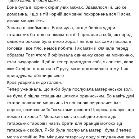
Треiю взяли в чорнi мажi...
Вона була в чорних скрипучих мажах. Здавалося їй, що се
домовина. I що в тiй чорнiй домовинi похоронена вся її ясна
дiвоча минувшiсть.
Запала в пiвобморок. В нiм чула, як ще болiли удари
татарських батогiв на нiжнiм тiлi її. I пригадала собi, як перед
кiлькома роками була тяжко хора. I як тодi так само пашiла її
головка i все тiло, немов побите. I як мати її клячала перед
образом Розп'ятого й офiрувала одиначку свою на монахиню,
коли виздоровiє. Щойно тепер пригадала собi, як опiсля, коли
вже Стефан старався о її руку, мати противилася тому. I як
пригадувала обiтницю свою.
Кров ударила їй до голови.
Тепер уже знала, що якби була послухала материнської волi,
не була б пiшла страшним шляхом ординським. Бо навiть дикi
татаре поважали монахинь i з пошаною вступалися їм з
дороги, називаючи їх "дiвчатами дивного Пророка джаврiв, що
помер на хрестi". Монахинi могли свобiдно ходити до
татарських таборiв i навiть брати для бранцiв молоко вiд
татарських кобил. Якби була послухала матерi, була б тепер
могла спокiйно йти мiж дику татарську орду зi спущеними вниз