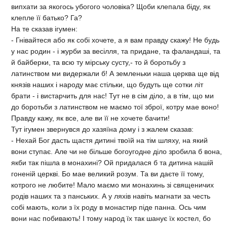
випхати за якогось убогого чоловiка? Щоби клепала бiду, як
клепле її батько? Га?
На те сказав iгумен:
- Гнiвайтеся або як собi хочете, а я вам правду скажу! Не будь
у нас родин - i журби за весiлля, та придане, та фаландашi, та
й байберки, та всю ту мiрську сусту,- то й боротьбу з
латинством ми видержали б! А земленьки наша церква ще вiд
князiв наших i народу має стiльки, що будуть ще сотки лiт
брати - i вистарчить для нас! Тут не в сiм дiло, а в тiм, що ми
до боротьби з латинством не маємо тої зброї, котру мае воно!
Правду кажу, як все, але ви її не хочете бачити!
Тут iгумен звернувся до хазяїна дому i з жалем сказав:
- Нехай Бог дасть щастя дитинi твоїй на тiм шляху, на який
вони ступає. Але чи не бiльше богоугодне дiло зробила б вона,
якби так пiшла в монахинi? Ой придалася б та дитина нашiй
гоненiй церквi. Бо мае великий розум. Та ви даєте її тому,
котрого не любите! Мало маємо ми монахинь зi священичих
родiв наших та з панських. А у ляхiв навiть магнати за честь
собi мають, коли з їх роду в монастир пiде панна. Ось чим
вони нас побивають! I тому народ їх так шанує їх костел, бо