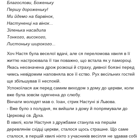
Благослови, Боженьку
Першу дороженьку!
Ми йдемо на барвiнок,
Настуненцi на вiнок...
Зiленька насадила
Тонкого, високого,
Листоньку широкого...
Хоч Настя була веселої вдачi, але ся переломова хвиля в її
життю настроювала її так поважно, що встала як у памороцi.
Якась неозначена дрож розкошi й страху, дивної боязнi перед
чимсь невiдомим наповняла все її єство. Рух весiльних гостей
ще збiльшував її неспокiй.
Успокоїлася аж перед самим виходом з дому до церкви, коли
вже була зовсiм одягнена до слюбу.
Вiнчати молодят мав о. Iоан, стрик Настунi зi Львова.
- Вже було з полудня, як вийшли з дому й попрямували до
Церковцi св. Духа.
В хвилi, коли Настуня з дружбами станула на першiм
деревлянiм схiдцi церкви, сталося щось страшне. Що саме
сталося, в першiй хвилi нiхто з учасникiв весiлля не здавав собi