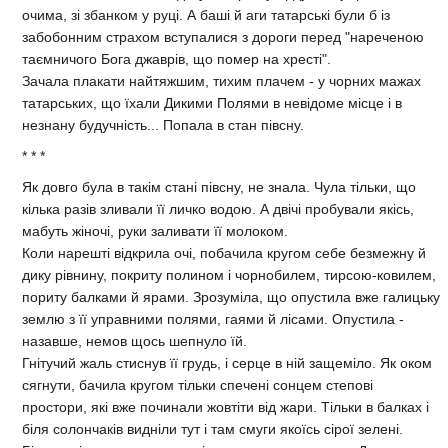
очима, зi збанком у руцi. А башi й аги татарськi були б iз
забобонним страхом вступалися з дороги перед "нареченою
таємничого Бога джаврiв, що помер на хрестi".
Зачала плакати найтяжшим, тихим плачем - у чорних мажах
татарських, що їхали Дикими Полями в невiдоме мiсце i в
незнану будучнiсть... Попала в стан пiвсну.
* * *
Як довго була в такiм станi пiвсну, не знала. Чула тiльки, що
кiлька разiв зливали її личко водою. А двiчi пробували якiсь,
мабуть жiночi, руки заливати її молоком.
Коли нарештi вiдкрила очi, побачила кругом себе безмежну й
дику рiвнину, покриту полином i чорнобилем, тирсою-ковилем,
пориту балками й ярами. Зрозумiла, що опустила вже галицьку
землю з її управними полями, гаями й лiсами. Опустила -
назавше, немов щось шепнуло їй.
Гнiтучий жаль стиснув її грудь, i серце в нiй защемiло. Як оком
сягнути, бачила кругом тiльки спеченi сонцем степовi
простори, якi вже починали жовтiти вiд жари. Тiльки в балках i
бiля солончакiв виднiли тут i там смуги якоїсь сiрої зеленi.