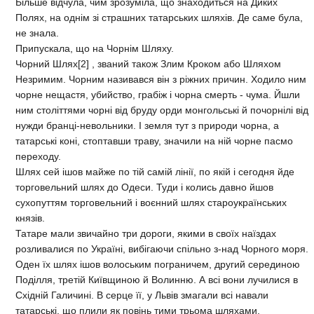
Бiльше вiдчула, чим зрозумiла, що знаходиться на Диких
Полях, на однiм зi страшних татарських шляхiв. Де саме була,
не знала.
Припускала, що на Чорнiм Шляху.
Чорний Шлях[2] , званий також Злим Кроком або Шляхом
Незримим. Чорним називався вiн з рiжних причин. Ходило ним
чорне нещастя, убийство, грабiж i чорна смерть - чума. Йшли
ним столiттями чорнi вiд бруду орди монгольськi й почорнiлi вiд
нужди бранцi-невольники. I земля тут з природи чорна, а
татарськi конi, стоптавши траву, значили на нiй чорне пасмо
переходу.
Шлях сей iшов майже по тiй самiй лiнiї, по якiй i сегодня йде
торговельний шлях до Одеси. Туди i колись давно йшов
сухопуттям торговельний i воєнний шлях староукраїнських
князiв.
Татаре мали звичайно три дороги, якими в своїх наїздах
розливалися по Українi, вибiгаючи спiльно з-над Чорного моря.
Оден їх шлях iшов волоським пограничем, другий серединою
Подiлля, третiй Київщиною й Волинню. А всi вони лучилися в
Схiднiй Галичинi. В серце її, у Львiв змагали всi навали
татарськi, що плили як повiнь тими трьома шляхами.