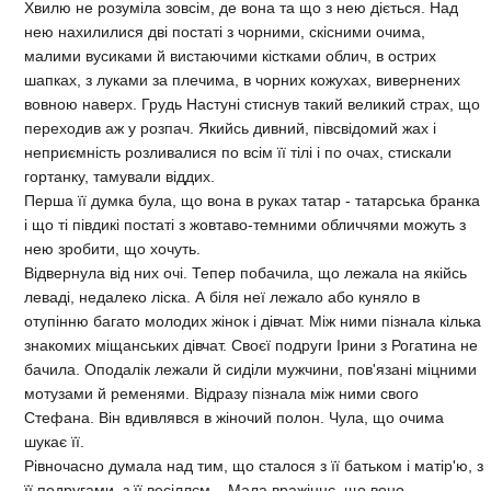
Хвилю не розумiла зовсiм, де вона та що з нею дiється. Над
нею нахилилися двi постатi з чорними, скiсними очима,
малими вусиками й вистаючими кiстками облич, в острих
шапках, з луками за плечима, в чорних кожухах, вивернених
вовною наверх. Грудь Настунi стиснув такий великий страх, що
переходив аж у розпач. Якийсь дивний, пiвсвiдомий жах i
неприємнiсть розливалися по всiм її тiлi i по очах, стискали
гортанку, тамували вiддих.
Перша її думка була, що вона в руках татар - татарська бранка
i що тi пiвдикi постатi з жовтаво-темними обличчями можуть з
нею зробити, що хочуть.
Вiдвернула вiд них очi. Тепер побачила, що лежала на якiйсь
левадi, недалеко лiска. А бiля неї лежало або куняло в
отупiнню багато молодих жiнок i дiвчат. Мiж ними пiзнала кiлька
знакомих мiщанських дiвчат. Своєї подруги Iрини з Рогатина не
бачила. Оподалiк лежали й сидiли мужчини, пов'язанi мiцними
мотузами й ременями. Вiдразу пiзнала мiж ними свого
Стефана. Вiн вдивлявся в жiночий полон. Чула, що очима
шукає її.
Рiвночасно думала над тим, що сталося з її батьком i матiр'ю, з
її подругами, з її весiллєм... Мала вражiннє, що воно