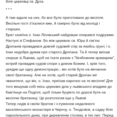
бiля церковцi св. Духа.
* * *
А там ждали на них, бо все було приготоване до весiлля.
Весiльнi гостi з'їхалися вже, й гамiрно було вiд молодi i
старших.
Брат хазяїна о. Iоан Лiсовський найдовше опирався подружжю
Настунi зi Стефаном. Бо мiж церквою св. Юра й сiм'єю
Дропанiв провадився довгий судовий спiр за якийсь грунт, i о.
Iоан недобре думав про старого Дропана. Та й тепер виїхав
скорше зi Львова, щоб не їхати разом з "безбожним крамарем",
котрий провадив судовi спори з домом Божим. I, крiм того,
урядив ще одну демонстрацiю,- вiн хотiв бути на вiнчанню
своєї братаницi. Але не хотiв, щоб старий Дропан мiг
чванитися, що вiн, о. Iоан, приїхав нарочно на те весiлля! Для
того вишукав собi якiсь церковнi дiла у львiвського владики до
Кам'янця на Подiллi, щоб тiльки буцiмто по дорозi бути на
весiллю братаницi. Це розголосив iще у Львовi.
Тепер сидiв зi своїм братом i з iгуменом недалекого
василiянського монастиря в Чернчу, о. Теодозiєм, в садку бiля
парохiяльного дому, при деревлянiм столику, в тiнi лип. Перед