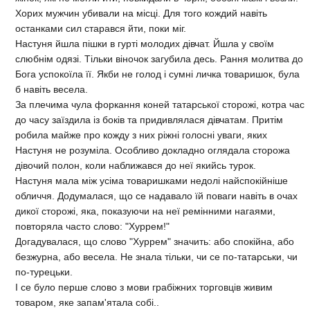
Хорих мужчин убивали на мiсцi. Для того кождий навiть
останками сил старався йти, поки мiг.
Настуня йшла пiшки в гуртi молодих дiвчат. Йшла у своїм
слюбнiм одязi. Тiльки вiночок загубила десь. Рання молитва до
Бога успокоїла її. Якби не голод i сумнi личка товаришок, була
б навiть весела.
За плечима чула форкання коней татарської сторожi, котра час
до часу заїздила iз бокiв та придивлялася дiвчатам. Притiм
робила майже про кожду з них рiжнi голоснi уваги, яких
Настуня не розумiла. Особливо докладно оглядала сторожа
дiвочий полон, коли наближався до неї якийсь турок.
Настуня мала мiж усiма товаришками недолi найспокiйнiше
обличчя. Додумалася, що се надавало їй поваги навiть в очах
дикої сторожi, яка, показуючи на неї ремiнними нагаями,
повторяла часто слово: "Хуррем!"
Догадувалася, що слово "Хуррем" значить: або спокiйна, або
безжурна, або весела. Не знала тiльки, чи се по-татарськи, чи
по-турецьки.
I се було перше слово з мови грабiжних торговцiв живим
товаром, яке запам'ятала собi..