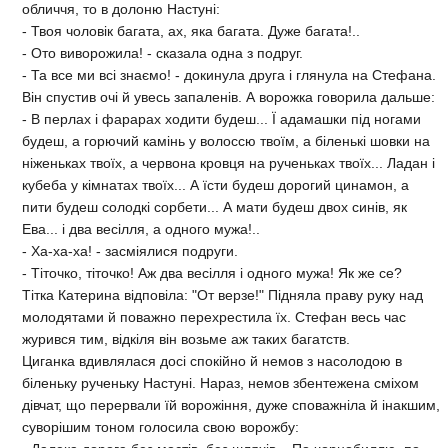
обличчя, то в долоню Настунi:
- Твоя чоловiк багата, ах, яка багата. Дуже багата!..
- Ото виворожила! - сказала одна з подруг.
- Та все ми всi знаємо! - докинула друга i глянула на Стефана.
Вiн спустив очi й увесь запаленiв. А ворожка говорила дальше:
- В перлах i фарарах ходити будеш... Ї адамашки пiд ногами
будеш, а горючий камiнь у волоссю твоїм, а бiленькi шовки на
нiженьках твоїх, а червона кровця на рученьках твоїх... Ладан i
кубеба у кiмнатах твоїх... А їсти будеш дорогий цинамон, а
пити будеш солодкi сорбети... А мати будеш двох синiв, як
Ева... i два весiлля, а одного мужа!..
- Ха-ха-ха! - засмiялися подруги.
- Тiточко, тiточко! Аж два весiлля i одного мужа! Як же се?
Тiтка Катерина вiдповiла: "От верзе!" Пiдняла праву руку над
молодятами й поважно перехрестила їх. Стефан весь час
журився тим, вiдкiля вiн возьме аж таких багатств.
Циганка вдивлялася досi спокiйно й немов з насолодою в
бiленьку рученьку Настунi. Нараз, немов збентежена смiхом
дiвчат, що перервали їй ворожiння, дуже споважнiла й iнакшим,
суворiшим тоном голосила свою ворожбу: