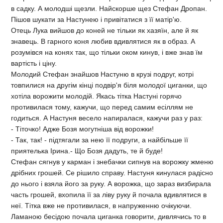
в садку. А молодшi щезли. Найскорше щез Стефан Дропан.
Пiшов шукати за Настунею i привiтатися з її матiр'ю.
Отець Лука вийшов до коней не тiльки як хазяїн, але й як
знавець. В гарного коня любив вдивлятися як в образ. А
розумiвся на конях так, що тiльки оком кинув, i вже знав їм
вартiсть i цiну.
Молодий Стефан знайшов Настуню в крузi подруг, котрi
товпилися на другiм кiнцi подвiр'я бiля молодої циганки, що
хотiла ворожити молодiй. Якась тiтка Настунi горячо
противилася тому, кажучи, що перед самим есiллям не
годиться. А Настуня весело напиралася, кажучи раз у раз:
- Тiточко! Адже Бозя могутнiша вiд ворожки!
- Так, так! - пiдтягали за нею її подруги, а найбiльше її
приятелька Iрина.- Що Бозя дадуть, те й буде!
Стефан сягнув у карман i знебачки сипнув на ворожку жменю
дрiбних грошей. Се рiшило справу. Настуня кинулася радiсно
до нього i взяла його за руку. А ворожка, що зараз визбирала
часть грошей, вхопила її за лiву руку й почала вдивлятися в
неї. Тiтка вже не противилася, в напруженню очiкуючи.
Ламаною бесiдою почала циганка говорити, дивлячись то в