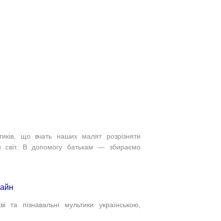
тиків, що вчать наших малят розрізняти
ти світ. В допомогу батькам — збираємо
лайн
і та пізнавальні мультики українською,