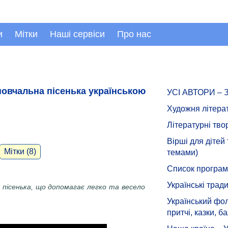
и
Мітки
Наші сервіси
Про нас
повчальна пісенька українською
УСІ АВТОРИ –
Художня літера
Літературні тво
Вірші для дітей
Мітки (8)
темами)
Список програмн
Українські тради
 пісенька, що допомагає легко та весело
Український фол
притчі, казки, ба