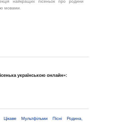
екція найкращих пісеньок про родини
ою мовами.
ісенька українською онлайн»:
Цікаве
Мультфільми
Пісні
Родина,