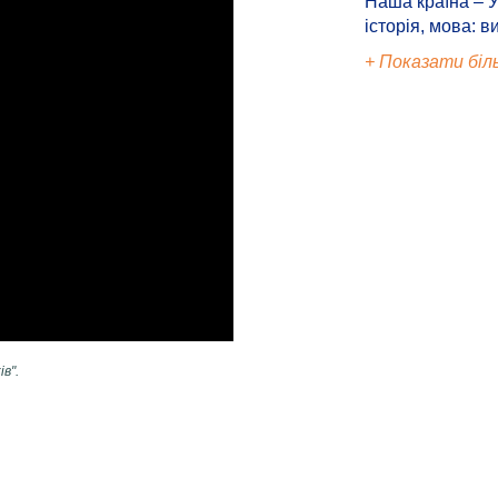
Наша країна – У
історія, мова: в
+ Показати біл
в".