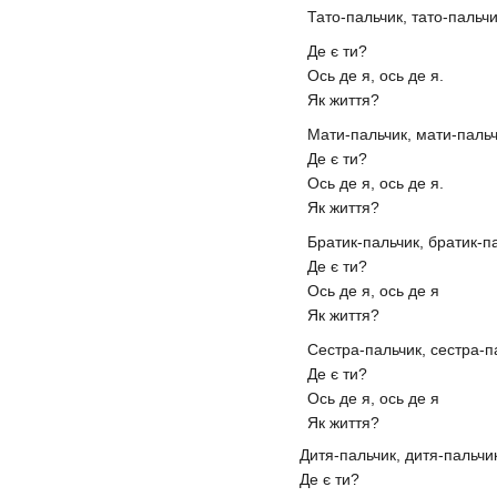
Тато-пальчик, тато-пальчи
Де є ти?
Ось де я, ось де я.
Як життя?
Мати-пальчик, мати-пальч
Де є ти?
Ось де я, ось де я.
Як життя?
Братик-пальчик, братик-п
Де є ти?
Ось де я, ось де я
Як життя?
Сестра-пальчик, сестра-п
Де є ти?
Ось де я, ось де я
Як життя?
Дитя-пальчик, дитя-пальчи
Де є ти?