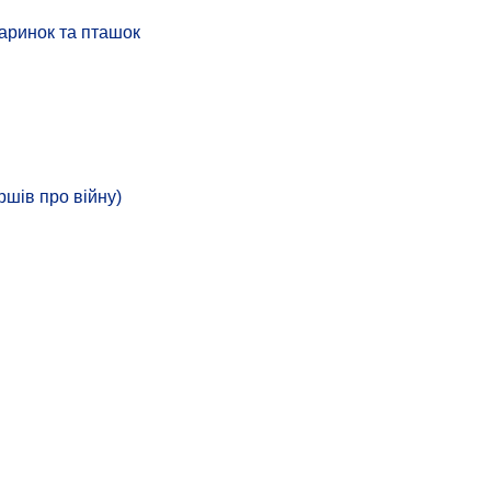
аринок та пташок
ршів про війну)