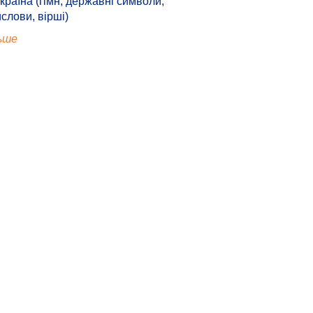
країна (гімн, державні символи,
ислови, вірші)
ьше