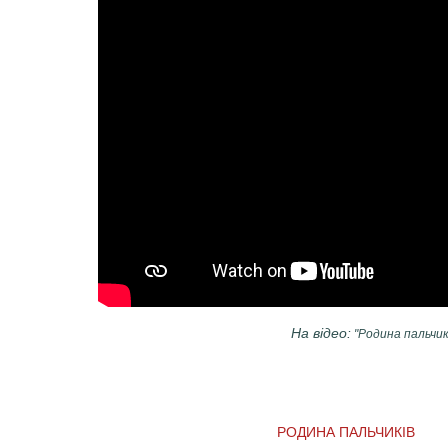
На відео:
"Родина пальчикі
РОДИНА ПАЛЬЧИКІВ