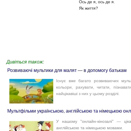
Ось де я, ось де я.
Як життя?
Дивіться також:
Розвиваючі мультики для малят — в допомогу батькам
Існує вже багато розвиваючих муль
кольори, рахувати, читати, пізнава
найцікавіші з них у цьому розділі.
Мультфільми українською, англійською та німецькою он
У нашому "онлайн-кінозалі" — цікав
англійською та німецькою мовами.