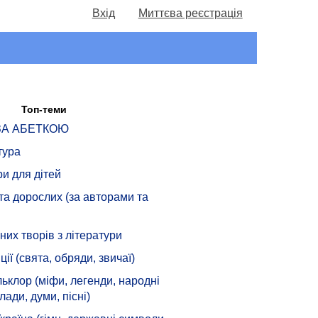
Вхід
Миттєва реєстрація
Топ-теми
 ЗА АБЕТКОЮ
тура
ри для дітей
 та дорослих (за авторами та
их творів з літератури
ції (свята, обряди, звичаї)
ьклор (міфи, легенди, народні
лади, думи, пісні)