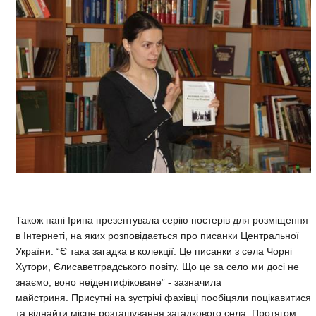
Також пані Ірина презентувала серію постерів для розміщення
в Інтернеті, на яких розповідається про писанки Центральної
України. “Є така загадка в колекції. Це писанки з села Чорні
Хутори, Єлисаветградського повіту. Що це за село ми досі не
знаємо, воно неідентифіковане” - зазначила
майстриня. Присутні на зустрічі фахівці пообіцяли поцікавитися
та віднайти місце розташування загадкового села.
Протягом