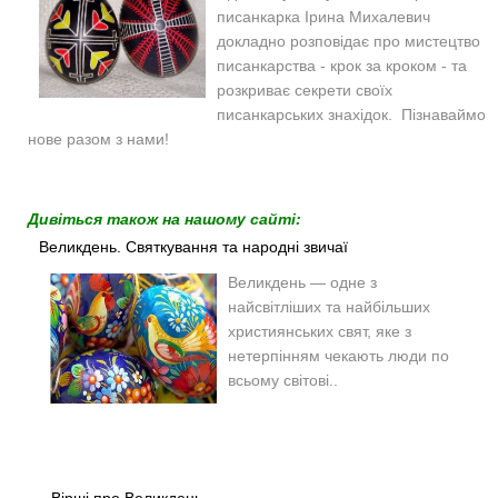
писанкарка Ірина Михалевич
докладно розповідає про мистецтво
писанкарства - крок за кроком - та
розкриває секрети своїх
писанкарських знахідок. Пізнаваймо
нове разом з нами!
Дивіться також на нашому сайті:
Великдень. Святкування та народні звичаї
Великдень — одне з
найсвітліших та найбільших
християнських свят, яке з
нетерпінням чекають люди по
всьому світові..
Вірші про Великдень