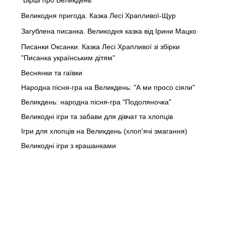
Великодня пригода. Казка Лесі Храпливої-Щур
Загублена писанка. Великодня казка від Ірини Мацко
Писанки Оксанки. Казка Лесі Храпливої зі збірки
"Писанка українським дітям"
Веснянки та гаївки
Народна пісня-гра на Великдень: "А ми просо сіяли"
Великдень: народна пісня-гра "Подоляночка"
Великодні ігри та забави для дівчат та хлопців
Ігри для хлопців на Великдень (хлоп'ячі змагання)
Великодні ігри з крашанками