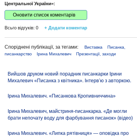
Центральної України»:
Оновити список коментарів
Всьго відгуків:
0
+ Додати коментар
Споріднені публікації, за тегами:
Виставка
Писанка,
писанкарство
Ірина Михалевич
Презентації, заходи
Вийшов друком новий порадник писанкарки Ірини
Михалевич «Писанка з квітника». Інтерв'ю з авторкою.
Ірина Михалевич. «Писанкова Кропивниччина»
Ірина Михалевич, майстриня-писанкарка. «Де могли
брати непочату воду для фарбування писанок» (відео)
Ірина Михалевич. «Липка рятівниця» — оповідка про