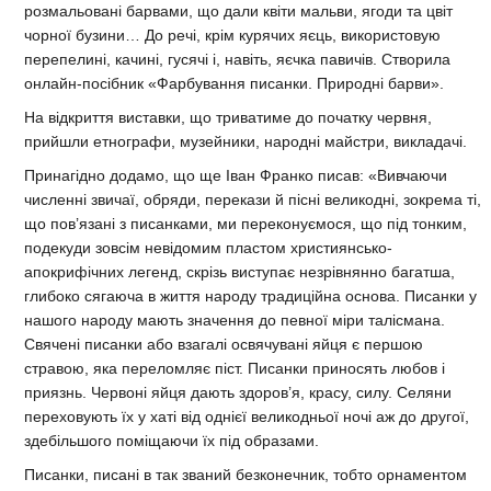
розмальовані барвами, що дали квіти мальви, ягоди та цвіт
чорної бузини… До речі, крім курячих яєць, використовую
перепелині, качині, гусячі і, навіть, яєчка павичів. Створила
онлайн-посібник «Фарбування писанки. Природні барви».
На відкриття виставки, що триватиме до початку червня,
прийшли етнографи, музейники, народні майстри, викладачі.
Принагідно додамо, що ще Іван Франко писав: «Вивчаючи
численні звичаї, обряди, перекази й пісні великодні, зокрема ті,
що пов’язані з писанками, ми переконуємося, що під тонким,
подекуди зовсім невідомим пластом християнсько-
апокрифічних легенд, скрізь виступає незрівнянно багатша,
глибоко сягаюча в життя народу традиційна основа. Писанки у
нашого народу мають значення до певної міри талісмана.
Свячені писанки або взагалі освячувані яйця є першою
стравою, яка переломляє піст. Писанки приносять любов і
приязнь. Червоні яйця дають здоров’я, красу, силу. Селяни
переховують їх у хаті від однієї великодньої ночі аж до другої,
здебільшого поміщаючи їх під образами.
Писанки, писані в так званий безконечник, тобто орнаментом