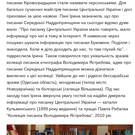
писанки
Кіровоградщини
стали називати херсонськими. Для
багатьох сучасних майстрів писанки Центральної України і досі
приховані за цією назвою.
Пані Ірина зазначила, що про
писанки Середньої Наддніпрянщини на сьогодні відомо дуже
мало.
“Про писанку Центральної України мало говорять, мало
інформації про неї в тому ж Інтернеті. Я навмисне через
пошукач шукала інформацію про писанки Буковини, Поділля і
знаходила. Коли ж діло доходить до нас, то там глухий ліс”, -
підкреслила Ірина. Також говорилося про унікальність зразків
колекції писанок етнографа Володимира Ястребова, адже про
писанки
Середньої Наддніпрянщини
можна дізнатися
виключно з цієї колекції. Увійшли до неї і рідкісні бессарабські
зразки (Одеська область), молдовські (тепер місто
Новоукраїнка) та болгарські (селище Вільшанка). Під час
заходу пані Ірина звернула увагу гостей на надійні джерела
інформації про писанку Центральної України — каталог
Кульжинського (1899 року видання) та працю Павла Рибалка
“Колекція писанок Володимира Ястребова”, 2010 рік.