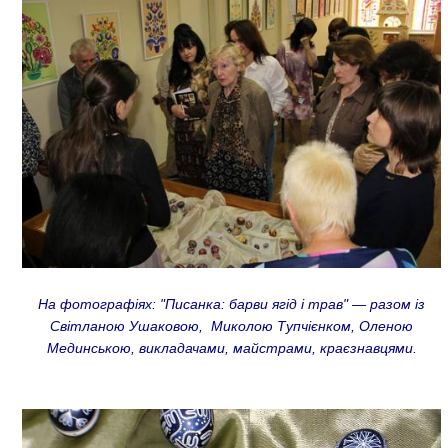
На фотографіях: "Писанка: барви ягід і трав" — разом із
Світланою Ушаковою, Миколою Тупчієнком, Оленою
Мединською, викладачами, майстрами, краєзнавцями.