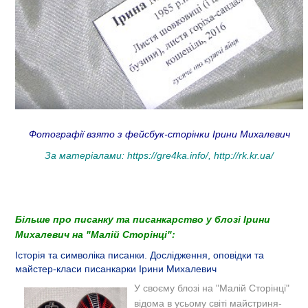
Фотографії взято з фейсбук-сторінки Ірини Михалевич
За матеріалами:
https://gre4ka.info/
,
http://rk.kr.ua/
Більше про писанку та писанкарство у блозі Ірини
Михалевич на "Малій Сторінці":
Історія та символіка писанки. Дослідження, оповідки та
майстер-класи писанкарки Ірини Михалевич
У своєму блозі на "Малій Сторінці"
відома в усьому світі майстриня-