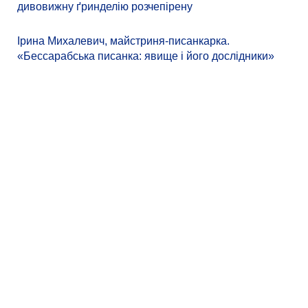
дивовижну ґринделію розчепірену
Ірина Михалевич, майстриня-писанкарка.
«Бессарабська писанка: явище і його дослідники»