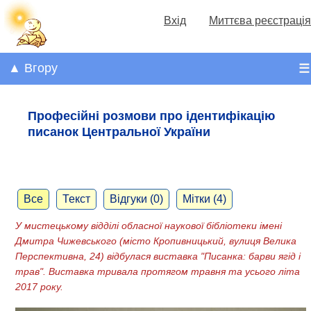
Вхід
Миттєва реєстрація
▲ Вгору
☰
Професійні розмови про ідентифікацію
писанок Центральної України
Все
Текст
Відгуки (0)
Мітки (4)
У мистецькому відділі обласної наукової бібліотеки імені
Дмитра Чижевського (місто Кропивницький, вулиця Велика
Перспективна, 24) відбулася виставка "Писанка: барви ягід і
трав". Виставка тривала протягом травня та усього літа
2017 року​.