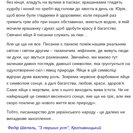
без кінця, кладуть на вулики в пасіках; крашанками гладять
худобу і коней по хребті від голови до хвоста в день св. Юрія,
щоб вони були гладкими й здоровими; коли перший раз
гримить грім або при інших обставинах, миються водою, в якій
мочили крашанку і дукат, щоб здобути красу й багатство.
Свячені яйця й писанки служать за ліки…
Але це ще не все. Писанки є ланкою поміж нашим реальним
світом і світом другим – таємничим, міфічним, де живуть люди
чи духи, що звуться рахманами. Звичайно, ми маємо тут
залишки давніх поглядів, давньої символіки, яка грунтується на
одухотворенні сил і явищ природи. Яйце в цій символіці
відіграє дуже важливу роль. Зокрема червоне фарбоване яйце
є символом сонця, а далі багатства, любові, краси, здоров’я.
Саме яйце є мертвим, але з нього виходить жива істота. Чи не
найкращий це символ весняного сонця, яке ще не гріє, але яке
скоро покличе до нового життя всю природу».
Тобто, писанкарство для українського народу - це далеко не
випадкове захоплення...
Федір Шепель, "З перших уст", Кропивницький