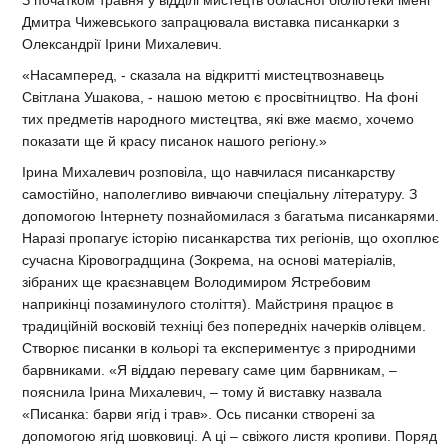
З початком травня у відділі мистецтв обласної бібліотеки імені
Дмитра Чижевського запрацювала виставка писанкарки з
Олександрії Ірини Михалевич.
«Насамперед, - сказала на відкритті мистецтвознавець
Світлана Ушакова, - нашою метою є просвітництво. На фоні
тих предметів народного мистецтва, які вже маємо, хочемо
показати ще й красу писанок нашого регіону.»
Ірина Михалевич розповіла, що навчилася писанкарству
самостійно, наполегливо вивчаючи спеціальну літературу. З
допомогою Інтернету познайомилася з багатьма писанкарями.
Наразі пропагує історію писанкарства тих регіонів, що охоплює
сучасна Кіровоградщина (Зокрема, на основі матеріалів,
зібраних ще краєзнавцем Володимиром Ястребовим
наприкінці позаминулого століття). Майстриня працює в
традиційній восковій техніці без попередніх начерків олівцем.
Створює писанки в кольорі та експериментує з природними
барвниками. «Я віддаю перевагу саме цим барвникам, –
пояснила Ірина Михалевич, – тому й виставку назвала
«Писанка: барви ягід і трав». Ось писанки створені за
допомогою ягід шовковиці. А ці – свіжого листя кропиви. Поряд