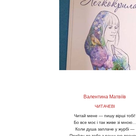
Валентина Матвіїв
ЧИТАЧЕВІ
Читай мене — пишу вірші тобі!
Бо все моє і так живе зі мною...
Коли душа заплаче у журбі
—
Прийду до тебе з ранньою весно