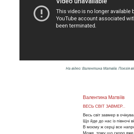
На відео: Валентина Матвіїв. Поезія ві
Валентина Матвіїв
ВЕСЬ СВІТ ЗАВМЕР...
Весь світ завмер в очікува
Що йде до нас із півночі ві
В моєму ж серці все напро
Може, тому що скоро вже 