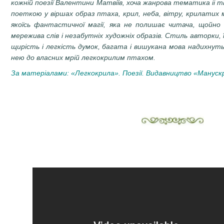
кожній поезії Валентини Матвіїв, хоча жанрова тематика іі 
поеткою у віршах образ птаха, крил, неба, вітру, крилатих мр
якоїсь фантастичної магії, яка не полишає читача, щойно
мережива слів і незабутніх художніх образів. Стиль авторки, 
щирість і легкість думок, багата і вишукана мова надихнуть 
нею до власних мрій легкокрилим птахом.
За матеріалами: «Легкокрила». Поезії. Видавництво «Манускри