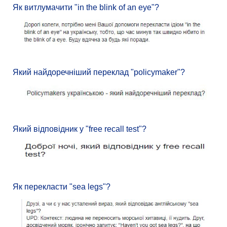
Як витлумачити "in the blink of an eye"?
Який найдоречніший переклад "policymaker"?
Який відповідник у "free recall test"?
Як перекласти "sea legs"?