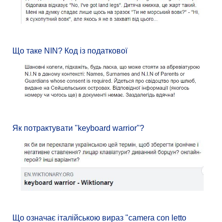
Що таке NIN? Код із податкової
Як потрактувати "keyboard warrior"?
Що означає італійською вираз "camera con letto