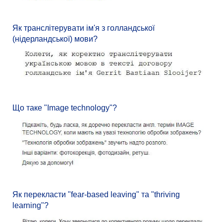
Як транслітерувати ім'я з голландської
(нідерландської) мови?
Що таке "Image technology"?
Як перекласти "fear-based leaving" та "thriving
learning"?