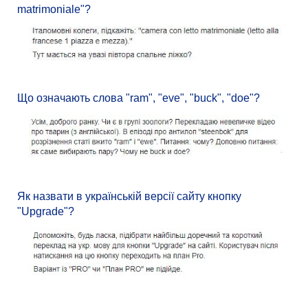
matrimoniale"?
Що означають слова "ram", "eve", "buck", "doe"?
Як назвати в українській версії сайту кнопку
"Upgrade"?