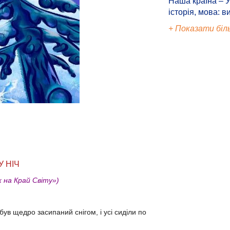
Наша країна – У
історія, мова: в
+ Показати біл
 НІЧ
ж на Край Світу»)
був щедро засипаний снігом, і усі сиділи по