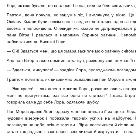
Лорі, як вже бувало, не спалося. І вона, сидячи біля світильника
Раптом, вона почула, як зашумів ліс, і виглянула у вікно. Це
Океану. Хмари були зовсім сонні і ледве плентались одна за о
весела й непосидюча. Очевидячки, хмара не дотримувалася ре
пана Вітра і рвалася в напрямку Лориної хатинки. Непоміт
наближатися до Високої Гори.
— Ой! Здається мені, що ця хмара засипле мою хатинку снігом 
Але пан Вітер вчасно помітив втікачку і, розвернувши, помчав її
— Здається, минулося! — зраділа Лора, проводжаючи поглядом
І раптом помітила, як дивовижно розмалював пан Мороз її вікон
— Яка краса! — захоплено мовила Лора, роздивляючись візерунок
мені не прогулятись, раз все одно не спиться? І пана Віт
говорила сама до себе Лора, одягаючи шубку.
Пан Мороз зрадів Лорі і одразу ж почав щипати її за щоки. Лор
чудовий візерунок і побажала творчих успіхів на майбутнє. 
поглянула на небо, всіяне зорями. Зірки веселилися й сіяли на 
стало так радісно і захотілося веселитися й жартувати. І во