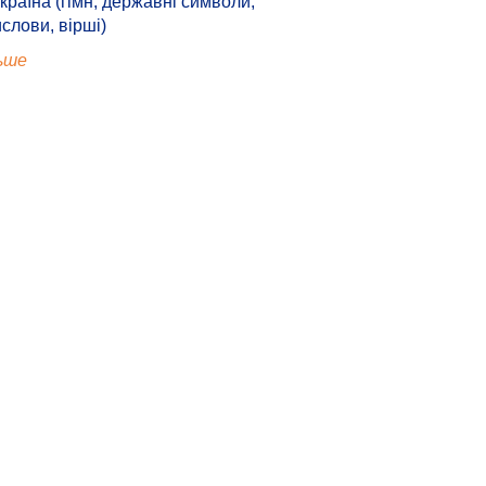
країна (гімн, державні символи,
ислови, вірші)
ьше