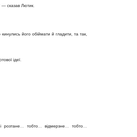
 — сказав Лютик.
 кинулись його обіймати й гладити, та так,
тової ідеї.
 і розтане… тобто… відмерзне… тобто…