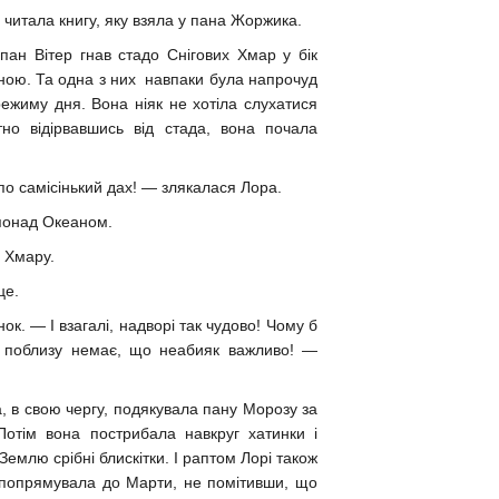
, читала книгу, яку взяла у пана Жоржика.
 пан Вітер гнав стадо Снігових Хмар у бік
дною. Та одна з них навпаки була напрочуд
жиму дня. Вона ніяк не хотіла слухатися
но відірвавшись від стада, вона почала
по самісінький дах! — злякалася Лора.
 понад Океаном.
 Хмару.
це.
. — І взагалі, надворі так чудово! Чому б
ра поблизу немає, що неабияк важливо! —
а, в свою чергу, подякувала пану Морозу за
Потім вона пострибала навкруг хатинки і
Землю срібні блискітки. І раптом Лорі також
на попрямувала до Марти, не помітивши, що