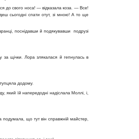
я до свого носа! — відказала коза. — Все!
еш сьогодні спати отут, зі мною! А то ще
вранці, поснідавши й подякувавши подрузі
у за щічки. Лора злякалася й гепнулась в
отупцяла додому.
ду, який їй напередодні надіслала Моллі, і,
а подумала, що тут він справжній майстер,