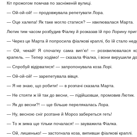
Кіт прожогом помчав по засніженій вулиці.
— Ой-ой-ой! — продовжувала репетувати Лора.
— Оце халепа! Як таке могло статися? — хвилювалася Марта.
Лютик тим часом розбудив Фіалку й розказав їй про Лорину приг
— Через це Марта й попросила фіалкові краплі, бо їй стало нед
— Ой, чекай! Я спочатку сама вип’ю! — розхвилювалася ко
крапель. — Тепер ходімо! — сказала Фіалка, і вони вирушили д
— Спробуй відірватися! — запропонувала коза Лорі.
— Ой-ой-ой! — зарепетувала вівця.
— Я не знаю, що робити! — в розпачі сказала Марта.
— Не стояти ж їй так до весни, — підійшовши, промовив Лютик.
— Як до весни?! — ще більше перелякалась Лора.
— Ну, весною сніг розтане й Мороз забереться геть!
— То ж зима ще тільки почалася! — зауважила Фіалка.
— Ой, лишенько! — застогнала коза, випивши фіалкові краплі.