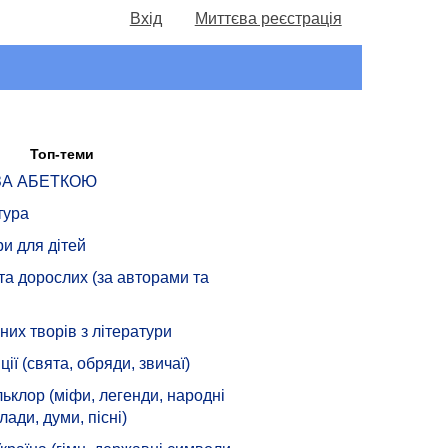
Вхід
Миттєва реєстрація
Топ-теми
 ЗА АБЕТКОЮ
тура
ри для дітей
 та дорослих (за авторами та
их творів з літератури
ції (свята, обряди, звичаї)
ьклор (міфи, легенди, народні
лади, думи, пісні)