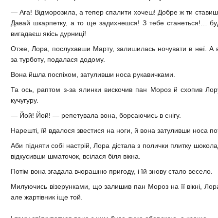
— Ага! Відморозила, а тепер спалити хочеш! Добре ж ти ставишс
Давай шкарпетку, а то ще задихнешся! З тебе станеться!… буд
вигадаєш якісь дурниці!
Отже, Лора, послухавши Марту, залишилась ночувати в неї. А 
за турботу, подалася додому.
Вона йшла поспіхом, затуливши носа рукавичками.
Та ось, раптом з-за ялинки вискочив пан Мороз й схопив Лор
кучугуру.
— Йой! Йой! — репетувала вона, борсаючись в снігу.
Нарешті, їй вдалося звестися на ноги, й вона затуливши носа п
Аби підняти собі настрій, Лора дістала з полички плитку шокола
відкусивши шматочок, всілася біля вікна.
Потім вона згадала вчорашню пригоду, і їй знову стало весело.
Милуючись візерунками, що залишив пан Мороз на її вікні, Лор
але жартівник іще той.