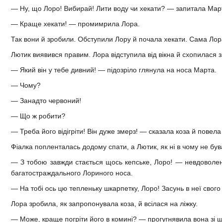
— Ну, що Лоро! Вибирай! Лити воду чи хекати? — запитала Мар
— Краще хекати! — промимрила Лора.
Так вони й зробили. Обступили Лору й почала хекати. Сама Лора
Лютик виявився правим. Лора відступила від вікна й схопилася з
— Який він у тебе дивний! — підозріло глянула на носа Марта.
— Чому?
— Занадто червоний!
— Що ж робити?
— Треба його відігріти! Він дуже змерз! — сказала коза й повела
Фіалка попленталась додому спати, а Лютик, як ні в чому не був
— З тобою завжди стається щось кепське, Лоро! — невдоволен
багатостраждального Лориного носа.
— На тобі ось цю тепленьку шкарпетку, Лоро! Засунь в неї свог
Лора зробила, як запропонувала коза, й всілася на ліжку.
— Може, краще погріти його в комині? — прогугнявила вона зі 