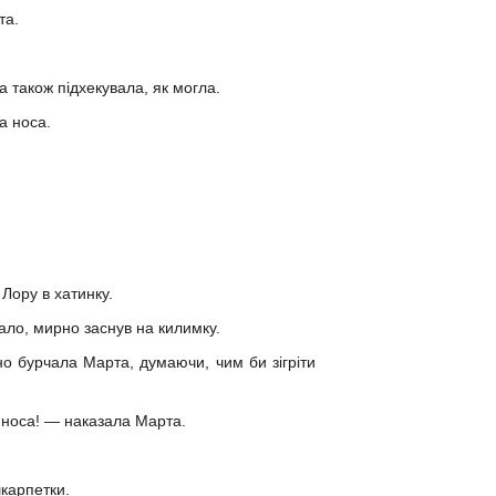
та.
 також підхекувала, як могла.
а носа.
 Лору в хатинку.
ало, мирно заснув на килимку.
о бурчала Марта, думаючи, чим би зігріти
о носа! — наказала Марта.
шкарпетки.