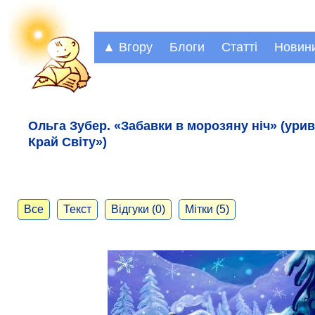
▲ Вгору
Блоги
Статті
Новин
Ольга Зубер. «Забавки в морозяну ніч» (урив
Край Світу»)
Все
Текст
Відгуки (0)
Мітки (5)