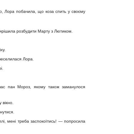
но, Лора побачила, що коза спить у своєму
вирішила розбудити Марту з Лютиком.
ху.
 веселилася Лора.
і.
 час пан Мороз, якому також заманулося
 вікно.
нутися.
плі, мені треба заспокоїтись! — попросила