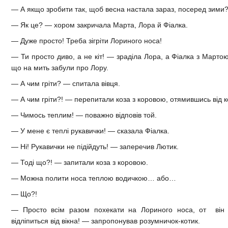
— А якщо зробити так, щоб весна настала зараз, посеред зими?
— Як це? — хором закричала Марта, Лора й Фіалка.
— Дуже просто! Треба зігріти Лориного носа!
— Ти просто диво, а не кіт! — зраділа Лора, а Фіалка з Мартою
що на мить забули про Лору.
— А чим гріти? — спитала вівця.
— А чим гріти?! — перепитали коза з коровою, отямившись від ко
— Чимось теплим! — поважно відповів той.
— У мене є теплі рукавички! — сказала Фіалка.
— Ні! Рукавички не підійдуть! — заперечив Лютик.
— Тоді що?! — запитали коза з коровою.
— Можна полити носа теплою водичкою… або…
— Що?!
— Просто всім разом похекати на Лориного носа, от він
відліпиться від вікна! — запропонував розумничок-котик.