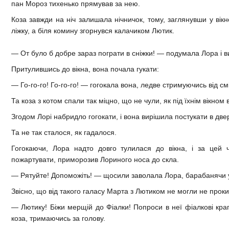
пан Мороз тихенько прямував за нею.
Коза завжди на ніч залишала нічничок, тому, заглянувши у вік
ліжку, а біля комину згорнувся калачиком Лютик.
— От було б добре зараз пограти в сніжки! — подумала Лора і 
Притулившись до вікна, вона почала гукати:
— Го-го-го! Го-го-го! — гогокала вона, ледве стримуючись від смі
Та коза з котом спали так міцно, що не чули, як під їхнім вікном
Згодом Лорі набридло гогокати, і вона вирішила постукати в двер
Та не так сталося, як гадалося.
Гогокаючи, Лора надто довго тулилася до вікна, і за цей
пожартувати, приморозив Лориного носа до скла.
— Рятуйте! Допоможіть! — щосили заволала Лора, барабанячи у
Звісно, що від такого галасу Марта з Лютиком не могли не проки
— Лютику! Біжи мерщій до Фіалки! Попроси в неї фіалкові кра
коза, тримаючись за голову.