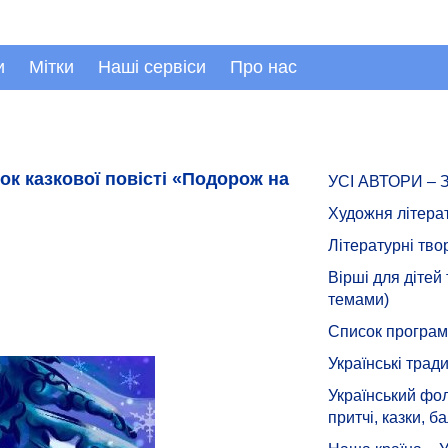
и
Мітки
Наші сервіси
Про нас
ок казкової повісті «Подорож на
УСІ АВТОРИ –
Художня літера
Літературні тво
Вірші для дітей
темами)
Список програмн
Українські тради
Український фол
притчі, казки, ба