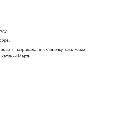
оду.
обре.
рова і накрапала в скляночку фіалкових
о хатинки Марти.