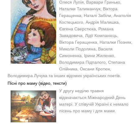
Олеся Лупія, Варвари Гринько,
Наталки Талиманчук, Віктора
Геращенка, Наталі Забіли, Анатолія
Костецького, Андрія Малишка,
Євгена Сверстюка, Романа
Завадовича, Лідії Компанієць,
Віктора Геращенка, Наталки Позняк,
Миколи Подоляна, Василя
Симоненка, Ірини Жиленко,
Володимира Підпалого, Степана
Олійника, Оксани Кротюк,
Володимира Лучука та інших відомих українських поетів.
Пісні про маму (відео, тексти)
У другу неділю травня
відзначається Міжнародний День
матері. У співучій Україні є немало
пісень про маму і для мами.