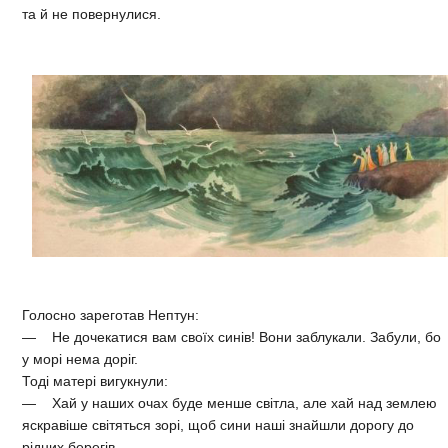
та й не повернулися.
Голосно зареготав Нептун:
— Не дочекатися вам своїх синів! Вони заблукали. Забули, бо
у морі нема доріг.
Тоді матері вигукнули:
— Хай у наших очах буде менше світла, але хай над землею
яскравіше світяться зорі, щоб сини наші знайшли дорогу до
рідних берегів.