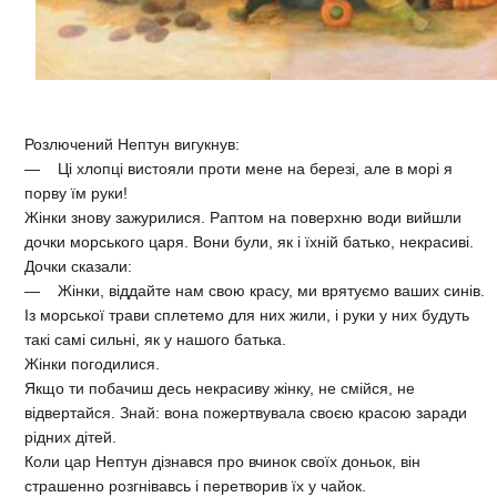
Розлючений Нептун вигукнув:
— Ці хлопці вистояли проти мене на березі, але в морі я
порву їм руки!
Жінки знову зажурилися. Раптом на поверхню води вийшли
дочки морського царя. Вони були, як і їхній батько, некрасиві.
Дочки сказали:
— Жінки, віддайте нам свою красу, ми врятуємо ваших синів.
Із морської трави сплетемо для них жили, і руки у них будуть
такі самі сильні, як у нашого батька.
Жінки погодилися.
Якщо ти побачиш десь некрасиву жінку, не смійся, не
відвертайся. Знай: вона пожертвувала своєю красою заради
рідних дітей.
Коли цар Нептун дізнався про вчинок своїх доньок, він
страшенно розгнівавсь і перетворив їх у чайок.