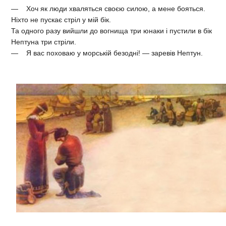
— Хоч як люди хваляться своєю силою, а мене бояться.
Ніхто не пускає стріл у мій бік.
Та одного разу вийшли до вогнища три юнаки і пустили в бік
Нептуна три стріли.
— Я вас поховаю у морській безодні! — заревів Нептун.