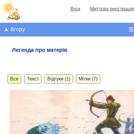
Вхід
Миттєва реєстрація
▲ Вгору
☰
Легенда про матерів
Все
Текст
Відгуки (1)
Мітки (7)