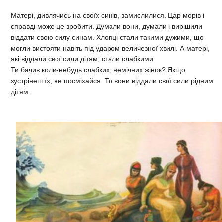
Матері, дивлячись на своїх синів, замислилися. Цар морів і
справді може це зробити. Думали вони, думали і вирішили
віддати свою силу синам. Хлопці стали такими дужими, що
могли вистояти навіть під ударом величезної хвилі. А матері,
які віддали свої сили дітям, стали слабкими.
Ти бачив коли-небудь слабких, немічних жінок? Якщо
зустрінеш їх, не посміхайся. То вони віддали свої сили рідним
дітям.