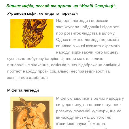
Більше міфів, легенд та притч на "Малій Сторінці":
Українські міфи, легенди та перекази
Народні легенди і перекази
зафіксували найдавніші відомості
про розвиток людства в цілому.
Однак немало легенд і переказів
виникло в житті кожного окремого
народу, відбиваючи його місцеву
суспільно-побутову історію. Ці твори мають велике
пізнавальне значення, оскільки в них відображено одвічний
протест народу проти соціальної несправедливості та
зовнішніх загарбників.
Міфи та легенди
Міфи складалися в різних народів у
сиву давнину, на перших ступенях
розвитку людської культури, ще до
винаходу письма, до того, як
з'явилися науки. Їх можна