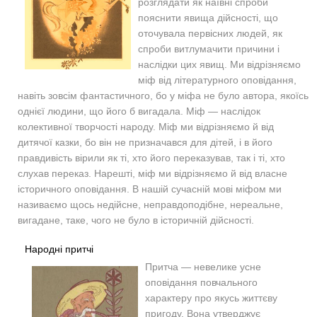
розглядати як наївні спроби
пояснити явища дійсності, що
оточувала первісних людей, як
спроби витлумачити причини і
наслідки цих явищ. Ми відрізняємо
міф від літературного оповідання,
навіть зовсім фантастичного, бо у міфа не було автора, якоїсь
однієї людини, що його б вигадала. Міф — наслідок
колективної творчості народу. Міф ми відрізняємо й від
дитячої казки, бо він не призначався для дітей, і в його
правдивість вірили як ті, хто його переказував, так і ті, хто
слухав переказ. Нарешті, міф ми відрізняємо й від власне
історичного оповідання. В нашій сучасній мові міфом ми
називаємо щось недійсне, неправдоподібне, нереальне,
вигадане, таке, чого не було в історичній дійсності.
Народні притчі
Притча — невелике усне
оповідання повчального
характеру про якусь життєву
пригоду. Вона утверджує