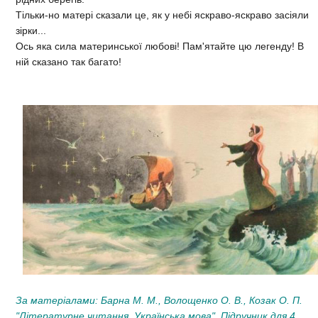
Тільки-но матері сказали це, як у небі яскраво-яскраво засіяли
зірки...
Ось яка сила материнської любові! Пам'ятайте цю легенду! В
ній сказано так багато!
За матеріалами: Барна М. М., Волощенко О. В., Козак О. П.
"Літературне читання. Українська мова". Підручник для 4