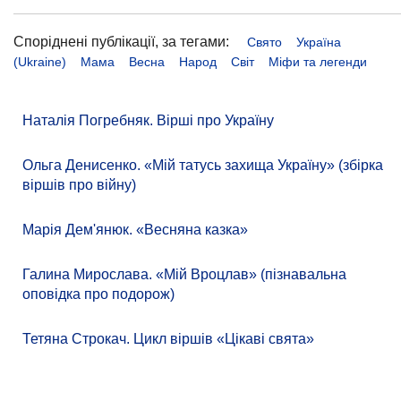
Споріднені публікації, за тегами:
Свято
Україна
(Ukraine)
Мама
Весна
Народ
Світ
Міфи та легенди
Наталія Погребняк. Вірші про Україну
Ольга Денисенко. «Мій татусь захища Україну» (збірка
віршів про війну)
Марія Дем'янюк. «Весняна казка»
Галина Мирослава. «Мій Вроцлав» (пізнавальна
оповідка про подорож)
Тетяна Строкач. Цикл віршів «Цікаві свята»