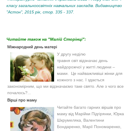
класу загальноосвітніх навчальних закладів. Видавництво
"Астон", 2015 рік, стор. 335 - 337.
Читайте також на "Малій Сторінці":
Міжнародний день матері
У другу неділю
травня світ відзначає день
найдорожчої у житті людини –
мами. Це найважливіші жінки для
кожного з нас. І здається
закономірним, що ми відзначаємо таке свято. Але з чого все
почалось?...
Вірші про маму
Читайте багато гарних віршів про
маму від Марійки Підгірянки, Юрка
Шкрумеляка, Валентини
Бондаренко, Марії Пономаренко,