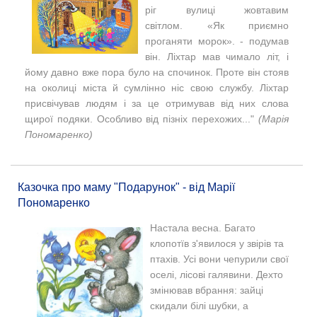
ріг вулиці жовтавим
світлом.
«Як приємно
проганяти морок». - подумав
він.
Ліхтар мав чимало літ, і
йому давно вже пора було на спочинок. Проте він стояв
на околиці міста й сумлінно ніс свою службу. Ліхтар
присвічував людям і за це отримував від них слова
щирої подяки. Особливо від пізніх перехожих..."
(Марія
Пономаренко)
Казочка про маму "Подарунок" - від Марії
Пономаренко
Настала весна. Багато
клопотїв з'явилося у звірів та
птахів. Усі вони чепурили свої
оселі, лісові галявини. Дехто
змінював вбрання: зайці
скидали білі шубки, а