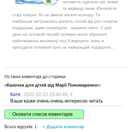
натомість одягали сірі, вовки
та ведмеді лише обновляли
старі кожухи, бо не звикли міняти кольору. Та
найбільше метушились малята, потай від усіх готуючи
подарунки, адже незабаром - мамине свято. У цей
день на головній лісовій галявині мали зібратися
найповажніші мешканці лісу й вирішити, кому ж
присудити головний приз за найкращий подарунок....
Останні коментарі до сторінки
«Казочки для дітей від Марії Пономаренко»:
Катя
, 2022-02-22 15:40:49,
#
Ваши казки очень-очень интересно читать
Оновити список коментарів
Всьго відгуків:
1
+ Додати коментар