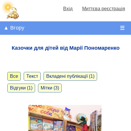
Вхід
Миттєва реєстрація
▲ Вгору
☰
Казочки для дітей від Марії Пономаренко
Все
Текст
Вкладені публікації (1)
Відгуки (1)
Мітки (3)