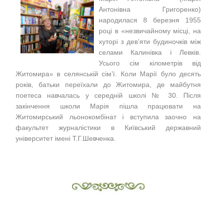
Антонівна Григоренко)
народилася 8 березня 1955
році в «незвичайному місці, на
хуторі з дев’яти будиночків між
селами Калинівка і Левків.
Усього сім кілометрів від
Житомира» в селянській сім’ї. Коли Марії було десять
років, батьки переїхали до Житомира, де майбутня
поетеса навчалась у середній школі № 30. Після
закінчення школи Марія пішла працювати на
Житомирський льонокомбінат і вступила заочно на
факультет журналістики в Київський державний
університет імені Т.Г.Шевченка.