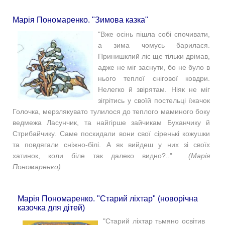
Марія Пономаренко. "Зимова казка"
"Вже осінь пішла собі спочивати,
а зима чомусь барилася.
Принишклий ліс ще тільки дрімав,
адже не міг заснути, бо не було в
нього теплої снігової ковдри.
Нелегко й звірятам. Ніяк не міг
зігрітись у своїй постельці їжачок
Голочка, мерзлякувато тулилося до теплого маминого боку
ведмежа Ласунчик, та найгірше зайчикам Буханчику й
Стрибайчику. Саме поскидали вони свої сіренькі кожушки
та повдягали сніжно-білі. А як вийдеш у них зі своїх
хатинок, коли біле так далеко видно?.."
(Марія
Пономаренко)
Марія Пономаренко. "Старий ліхтар" (новорічна
казочка для дітей)
"
Старий ліхтар тьмяно освітив