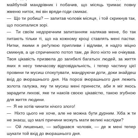
майбутній мандрівник і побачив, що місяць тримає повну
жменю ниток, які він вряди-годи смикає.
— Що ти робиш? — запитав чоловік місяця, і той скрикнув так,
що посипалися зорі.
— Ти своїм недоречним запитанням налякав мене, бо так
питають тільки ті, що на кожному кроці ставлять мені пастки.
Нитки, якими я реґулюю припливи і відливи, я надто міцно
смикнув, а це спричинило потоп там, де його ніхто не очікував.
Твоя цікавість призвела до загибелі багатьох людей, за життя
яких я несу тимчасову відповідальність, і тепер частину цієї
провини ти мусиш спокутувати, мандруючи доти, доки знайдеш
вхід до вчорашнього дня. На порозі вчорашнього дня лежить
золота галузка, яку ти мусиш мені принести, аби я міг якось
зарадити лихові, яке ти накоїв своєю цікавістю, такою згубною
для життя людини.
— Я не хотів чинити нічого злого!
— Ніхто цього не хоче, але не можна бути дурним. Хіба ж ти
не знаєш, що малі причини можуть мати великі наслідки?
— Ой лишенько, — забідкався чоловік, — де ж мені тепер
шукати той вхід до вчорашнього дня.