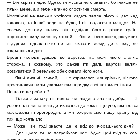
— Він скрізь і ніде. Однак ти мусиш його знайти, бо інакше не
тільки мене, а й тебе негайно спостигне смерть.
Чоловікові не вельми хотілося кидати тепле ліжко й дах над
гоповою, та іншої ради не було, і він подався в мандри. На
своєму довгому шляху він відвідав багато різних країн,
перепитав силу-силенну людей — бідних і заможних, розумних
і дурних, однак ніхто не міг сказати йому, де є вхід до
вчорашнього дня.
Врешті чоловік дійшов до царства, на межі якого стояла
сторожа, і кожному, хто бажав іти далі, вартові веліли
роззуватися й ретельно обнюхувати його ноги.
— Який дивний звичай, — не стримався мандрівник, ніяково
простягаючи пильнувальмикам порядку свої натомлені ноги. —
Пощо ви це робите?
— Тільки з запаху ніг видно, чи людина зла чи добра. — 3
усього тіла лише ноги дотикаються до землі, що унедійснює всі
маскувальні перегородки, а ми охороняємо нашу країну від
тих, що коять зло.
— Може, ви тоді знаєте, де є вхід до вчорашнього дня?
— Для цього ти не потребував нас. Адже цей вхід ти сам
носиш на власних кісточках.