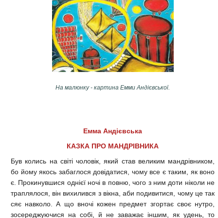
На малюнку - картина Емми Андієвської.
Емма Андієвська
КАЗКА ПРО МАНДРІВНИКА
Був колись на світі чоловік, який став великим мандрівником,
бо йому якось забаглося довідатися, чому все є таким, як воно
є. Прокинувшися однієї ночі в повню, чого з ним доти ніколи не
траплялося, він вихилився з вікна, аби подивитися, чому це так
сяє навколо. А що вночі кожен предмет згортає своє нутро,
зосереджуючися на собі, й не заважає іншим, як удень, то