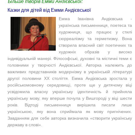
Більше творів Емми Андієвської:
Казки для дітей від Емми Андієвської
Емма Іванівна Андієвська -
українська письменниця, поетеса та
художниця, що працює у стилі
сюрреалізму та герметизму. Вона
створила власний світ поетичних та
художніх образів у високо
індивідуальній манері. Філософські, духовні та містичні теми є
головними у творчості Андієвської. Авторка належить до
важливих представників модернізму в українській літературі
другої половини XX століття. Емма Андієвська зростала у
російськомовному середовищі, проте ще у дитячому віці
усвідомила власну українську ідентичність й прийняла
українську мову, яку вперше почула у Вишгороді у віці шести
років. Відтоді письменниця вирішила писати лише
українською, яку вона сприймала як мову пригнічених.
Завданням для себе авторка визначила «створити українську
державу в слові».