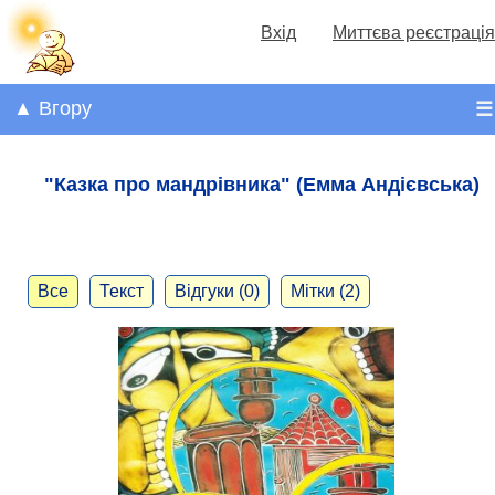
Вхід
Миттєва реєстрація
▲ Вгору
☰
"Казка про мандрівника" (Емма Андієвська)
Все
Текст
Відгуки (0)
Мітки (2)