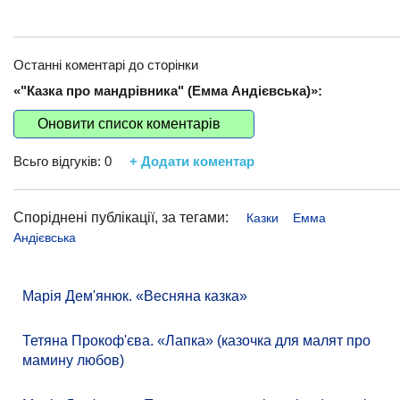
Останні коментарі до сторінки
«"Казка про мандрівника" (Емма Андієвська)»:
Оновити список коментарів
Всьго відгуків:
0
+ Додати коментар
Споріднені публікації, за тегами:
Казки
Емма
Андієвська
Марія Дем'янюк. «Весняна казка»
Тетяна Прокоф'єва. «Лапка» (казочка для малят про
мамину любов)