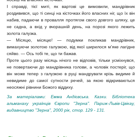
І справді, тієї миті, як вартові це вимовили, мандрівник
роздивився, що ті синці на кісточках його власних ніг, що їх він
набив, падаючи в провалля протягом свого довгого шляху, це
не садна, а вхід у вчорашній день, на порозі якого лежить
золота галузка.
— Місяцю, місяцю! — подумки покликав мандрівник,
вимахуючи золотою галузкою, від якої ширилося м'яке лагідне
сяйво. — Ось тобі те, що ти бажав.
Проте цього разу місяць нічого не відповів, тільки усміхнувся,
не повертаючи до мандрівника голови, а чоловік постеріг, що
він може тепер з галузкою в руці мандрувати крізь видиме й
невидиме до самої сутности речей, за якою відкриваються
неосяжні рівнини Божого віддиху.
За матеріалами: Емма Андієвська. Казки. Бібліотека
альманаху українців Європи "Зерна". Париж-Львів-Цвікау,
видавництво "Зерна", 2000 рік, стор. 129 - 131.