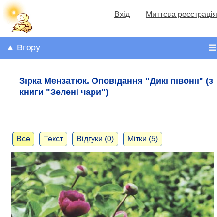
Вхід
Миттєва реєстрація
▲ Вгору
☰
Зірка Мензатюк. Оповідання "Дикі півонії" (з
книги "Зелені чари")
Все
Текст
Відгуки (0)
Мітки (5)