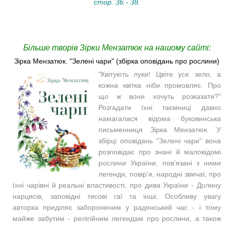
стор. 36 - 38.
Більше творів Зірки Мензатюк на нашому сайті:
Зірка Мензатюк. "Зелені чари" (збірка оповідань про рослини)
"Квітують луки! Цвіте усе зело, а
кожна квітка ніби промовляє. Про
що ж вони хочуть розказати?"
Розгадати їхні таємниці давно
намагалася відома буковинська
письменниця Зірка Мензатюк. У
збірці оповідань
"Зелені чари" вона
розповідає
про знані й маловідомі
рослини України, пов'язані з ними
легенди, повір'я, народні звичаї, про
їхні чарівні й реальні властивості, про дива України - Долину
нарцисів, заповідні тисові гаї та інші.
Особливу увагу
авторка
приділяє
забороненим у радянський час - і тому
майже забутим - релігійним легендам про рослини, а також