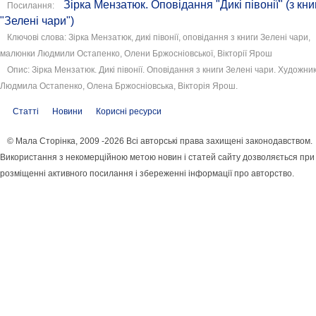
Зірка Мензатюк. Оповідання "Дикі півонії" (з кни
Посилання:
"Зелені чари")
Ключові слова: Зірка Мензатюк, дикі півонії, оповідання з книги Зелені чари,
малюнки Людмили Остапенко, Олени Бржосніовської, Вікторії Ярош
Опис: Зірка Мензатюк. Дикі півонії. Оповідання з книги Зелені чари. Художни
Людмила Остапенко, Олена Бржосніовська, Вікторія Ярош.
Статті
Новини
Корисні ресурси
© Мала Сторінка, 2009 -2026 Всі авторські права захищені законодавством.
Використання з некомерційною метою новин і статей сайту дозволяється при
розміщенні активного посилання і збереженні інформації про авторство.