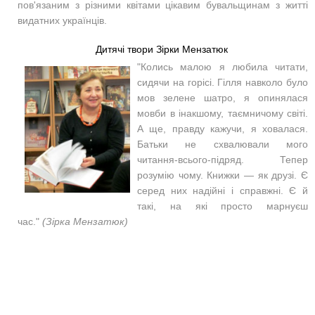
пов'язаним з різними квітами цікавим бувальщинам з житті
видатних українців.
Дитячі твори Зірки Мензатюк
"Колись малою я любила читати,
сидячи на горісі. Гілля навколо було
мов зелене шатро, я опинялася
мовби в інакшому, таємничому світі.
А ще, правду кажучи, я ховалася.
Батьки не схвалювали мого
читання-всього-підряд. Тепер
розумію чому. Книжки — як друзі. Є
серед них надійні і справжні. Є й
такі, на які просто марнуєш
час."
(Зірка Мензатюк)