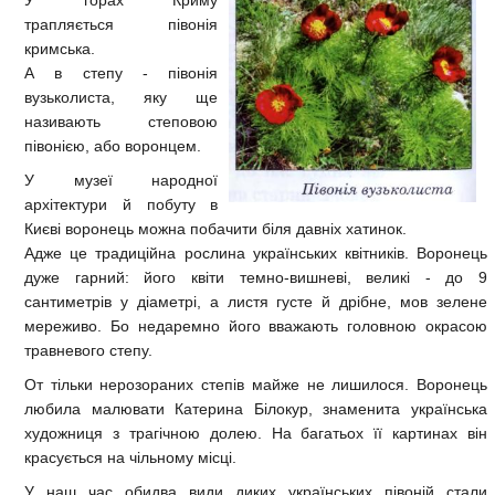
У горах Криму
трапляється півонія
кримська.
А в степу - півонія
вузьколиста, яку ще
називають степовою
півонією, або воронцем.
У музеї народної
архітектури й побуту в
Києві воронець можна побачити біля давніх хатинок.
Адже це традиційна рослина українських квітників. Воронець
дуже гарний: його квіти темно-вишневі, великі - до 9
сантиметрів у діаметрі, а листя густе й дрібне, мов зелене
мереживо. Бо недаремно його вважають головною окрасою
травневого степу.
От тільки нерозораних степів майже не лишилося. Воронець
любила малювати Катерина Білокур, знаменита українська
художниця з трагічною долею. На багатьох її картинах він
красується на чільному місці.
У наш час обидва види диких українських півоній стали