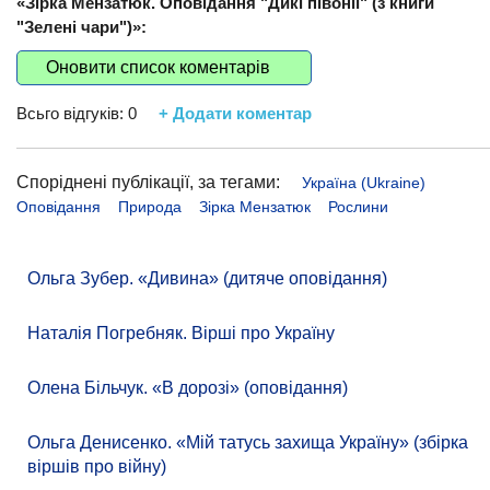
«Зірка Мензатюк. Оповідання "Дикі півонії" (з книги
"Зелені чари")»:
Оновити список коментарів
Всьго відгуків:
0
+ Додати коментар
Споріднені публікації, за тегами:
Україна (Ukraine)
Оповідання
Природа
Зірка Мензатюк
Рослини
Ольга Зубер. «Дивина» (дитяче оповідання)
Наталія Погребняк. Вірші про Україну
Олена Більчук. «В дорозі» (оповідання)
Ольга Денисенко. «Мій татусь захища Україну» (збірка
віршів про війну)