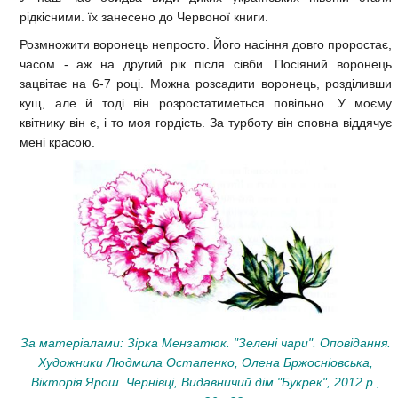
рідкісними. їх занесено до Червоної книги.
Розмножити воронець непросто. Його насіння довго проростає,
часом - аж на другий рік після сівби. Посіяний воронець
зацвітає на 6-7 році. Можна розсадити воронець, розділивши
кущ, але й тоді він розростатиметься повільно. У моєму
квітнику він є, і то моя гордість. За турботу він сповна віддячує
мені красою.
За матеріалами: Зірка Мензатюк. "Зелені чари". Оповідання.
Художники Людмила Остапенко, Олена Бржосніовська,
Вікторія Ярош. Чернівці, Видавничий дім "Букрек", 2012 р.,