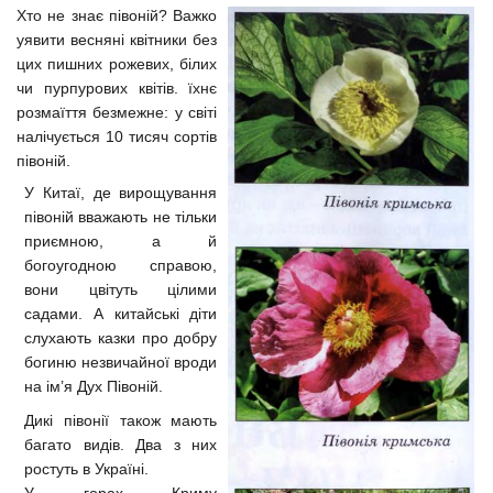
Хто не знає півоній? Важко
уявити весняні квітники без
цих пишних рожевих, білих
чи пурпурових квітів. їхнє
розмаїття безмежне: у світі
налічується 10 тисяч сортів
півоній.
У Китаї, де вирощування
півоній вважають не тільки
приємною, а й
богоугодною справою,
вони цвітуть цілими
садами. А китайські діти
слухають казки про добру
богиню незвичайної вроди
на ім’я Дух Півоній.
Дикі півонії також мають
багато видів. Два з них
ростуть в Україні.