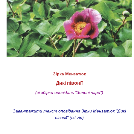
Зірка Мензатюк
Дикі півонії
(зі збірки оповідань "Зелені чари")
Завантажити текст оповідання Зірки Мензатюк "Дикі
півонії" (txt.zip)