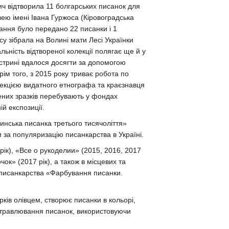
ич відтворила 11 болгарських писанок для
зею імені Івана Гуржоса (Кіровоградська
гання було передано 22 писанки і 1
су зібрала на Волині мати Лесі Українки
ьність відтвореної колекції полягає ще й у
йстрині вдалося досягти за допомогою
рім того, з 2015 року триває робота по
лекцією видатного етнографа та краєзнавця
ених зразків перебувають у фондах
ій експозиції.
нська писанка третього тисячоліття»
 за популяризацію писанкарства в Україні.
рік), «Все о рукоделии» (2015, 2016, 2017
чок» (2017 рік), а також в місцевих та
з писанкарства «Фарбування писанки.
рків олівцем, створює писанки в кольорі,
витравлювання писанок, використовуючи