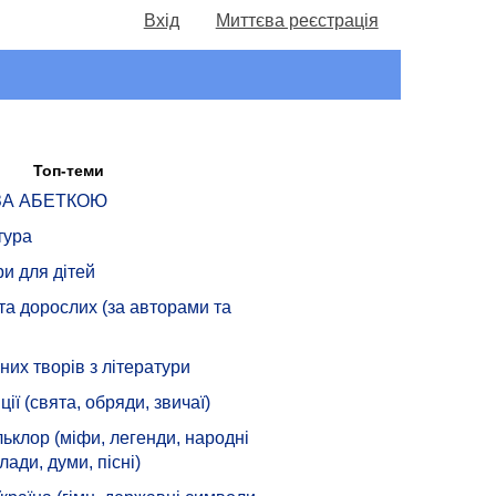
Вхід
Миттєва реєстрація
Топ-теми
 ЗА АБЕТКОЮ
тура
ри для дітей
 та дорослих (за авторами та
их творів з літератури
ції (свята, обряди, звичаї)
ьклор (міфи, легенди, народні
лади, думи, пісні)