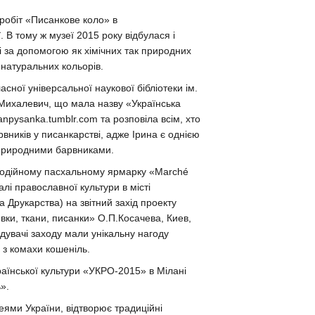
робіт «Писанкове коло» в
 В тому ж музеї 2015 року відбулася і
ні за допомогою як хімічних так природних
 натуральних кольорів.
асної універсальної наукової бібліотеки ім.
 Михалевич, що мала назву «Українська
anpysanka.tumblr.com та розповіла всім, хто
вників у писанкарстві, адже Ірина є однією
з природними барвниками.
агодійному пасхальному ярмарку «Marché
і православної культури в місті
а Друкарства) на звітний захід проекту
и, ткани, писанки» О.П.Косачева, Киев,
ідувачі заходу мали унікальну нагоду
 з комахи кошеніль.
аїнської культури «УКРО-2015» в Мілані
».
еями України, відтворює традиційні