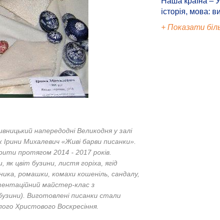
Наша країна – У
історія, мова: в
+ Показати біл
ивницький напередодні Великодня у залі
 Ірини Михалевич «Живі барви писанки».
орити протягом 2014 - 2017 років.
к цвіт бузини, листя горіха, ягід
ника, ромашки, комахи кошеніль, сандалу,
езентаційний майстер-клас з
узини). Виготовлені писанки стали
ого Христового Воскресіння.