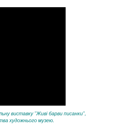
ьну виставку "Живі барви писанки",
тва художнього музею.