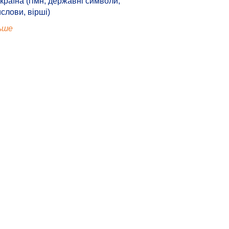
країна (гімн, державні символи,
ислови, вірші)
ьше