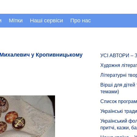
и
Мітки
Наші сервіси
Про нас
и Михалевич у Кропивницькому
УСІ АВТОРИ –
Художня літера
Літературні тво
Вірші для дітей
темами)
Список програмн
Українські тради
Український фол
притчі, казки, ба