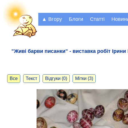
▲ Вгору
Блоги
Статті
Новин
"Живі барви писанки" - виставка робіт Ірин
Все
Текст
Відгуки (0)
Мітки (3)