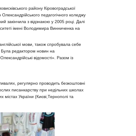
висківського району Кіровоградської
до Олександрійського педагогічного коледжу
ий закінчила з відзнакою у 2005 році. Далі
рситеті імені Володимира Винниченка на
англійської мови, також спробувала себе
. Була редактором новин на
Олександрійські відомості». Разом із
стивалях, регулярно проводить безкоштовні
орослих писанкарству при недільних школах
ших містах України (Києві,Тернополі та