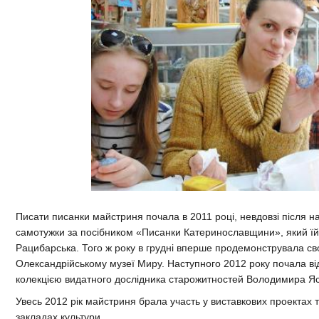
Писати писанки майстриня почала в 2011 році, невдовзі після 
самотужки за посібником «Писанки Катеринославщини», який їй
Рацибарська. Того ж року в грудні вперше продемонструвала сво
Олександрійському музеї Миру. Наступного 2012 року почала ві
колекцією видатного дослідника старожитностей Володимира Яс
Увесь 2012 рік майстриня брала участь у виставкових проектах 
закладах культури.