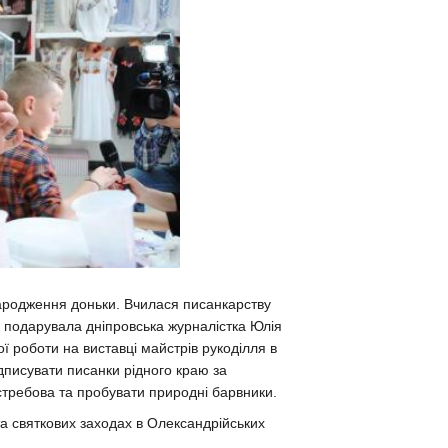
народження доньки. Вчилася писанкарству
 подарувала дніпровська журналістка Юлія
ї роботи на виставці майстрів рукоділля в
дписувати писанки рідного краю за
требова та пробувати природні барвники.
та святкових заходах в Олександрійських