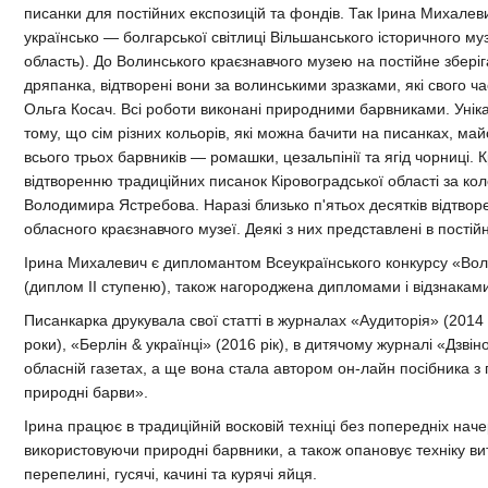
писанки для постійних експозицій та фондів. Так Ірина Михалев
українcько — болгарської світлиці Вільшанського історичного му
область). До Волинського краєзнавчого музею на постійне збері
дряпанка, відтворені вони за волинськими зразками, які свого ча
Ольга Косач. Всі роботи виконані природними барвниками. Унікал
тому, що сім різних кольорів, які можна бачити на писанках, ма
всього трьох барвників — ромашки, цезальпінії та ягід чорниці. К
відтворенню традиційних писанок Кіровоградської області за ко
Володимира Ястребова. Наразі близько п'ятьох десятків відтвор
обласного краєзнавчого музеї. Деякі з них представлені в постійн
Ірина Михалевич є дипломантом Всеукраїнського конкурсу «Воли
(диплом II ступеню), також нагороджена дипломами і відзнаками
Писанкарка друкувала свої статті в журналах «Аудиторія» (2014 
роки), «Берлін & українці» (2016 рік), в дитячому журналі «Дзвіно
обласній газетах, а ще вона стала автором он-лайн посібника 
природні барви».
Ірина працює в традиційній восковій техніці без попередніх наче
використовуючи природні барвники, а також опановує техніку 
перепелині, гусячі, качині та курячі яйця.