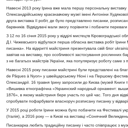
Навесні 2013 року Ірина вже мала першу персональну виставку 
Олександрійському краєзнавчому музеї імені Антоніни Худякової.
друга виставка її робіт, де було представлено писанки, розписа
барвників. Відвідувачі мали змогу порівняти і побачити переваги
З 12 по 16 січня 2015 року у відділі мистецтв Кіровоградської обл
Д.І. Чижевського відбулася перша обласна виставка робіт Ірини
писанка». На відкритті майстриня презентувала свій блог ukraini
завітав на виставку, про особливості застосування рослинних бар
з не багатьох майстрів України, яка популяризує роботу саме 
Навесні 2015 року писанки майстрині були представлені на бл
de Pâques à Nyon» у швейцарському Ніоні і на Першому фестивал
Олександрії. 16 травня Ірину запросили до Києва (музей Книги т
«Вишивка етнографічна «Украинский народный орнамент: вышивк
1876», в якому майстриня бере участь по цей час. Того дня відв
спробувати пофарбувати власноруч розписану писанку у відварі
У 2015 році роботи Ірини можна було побачити на Фестивалі укр
(Італія), а 2016 року — в Києві на виставці «Сонячний Великдень
Писанкарка любить традиційну писанку і часто співпрацює з муз