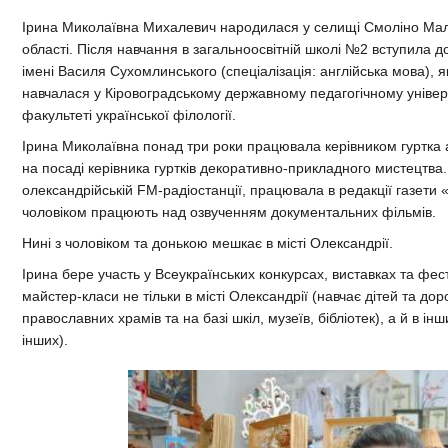
Ірина Миколаївна Михалевич народилася у селищі Смоліно Мало
області. Після навчання в загальноосвітній школі №2 вступила 
імені Василя Сухомлинського (спеціалізація: англійська мова), як
навчалася у Кіровоградському державному педагогічному уніве
факультеті української філології.
Ірина Миколаївна понад три роки працювала керівником гуртка 
на посаді керівника гуртків декоративно-прикладного мистецтва
олександрійській FМ-радіостанції, працювала в редакції газети «
чоловіком працюють над озвученням документальних фільмів.
Нині з чоловіком та донькою мешкає в місті Олександрії.
Ірина бере участь у Всеукраїнських конкурсах, виставках та фе
майстер-класи не тільки в місті Олександрії (навчає дітей та д
православних храмів та на базі шкіл, музеїв, бібліотек), а й в ін
інших).