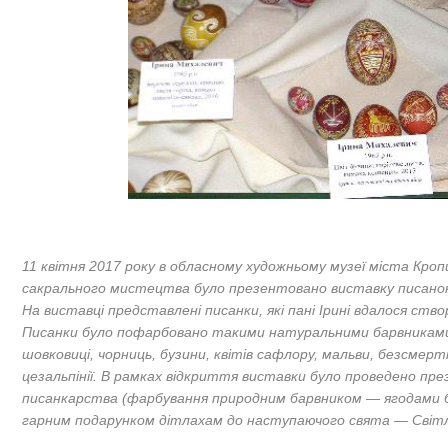
11 квітня 2017 року в обласному художньому музеї міста Кроп
сакрального мистецтва було презентовано виставку писанок
На виставці представлені писанки, які пані Ірині вдалося ств
Писанки було пофарбовано такими натуральними барвниками, я
шовковиці, чорниць, бузини, квітів сафлору, мальви, безсмерт
цезальпінії. В рамках відкриття виставки було проведено пр
писанкарства (фарбування природним барвником — ягодами б
гарним подарунком дітлахам до наступаючого свята — Світл