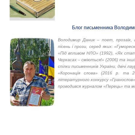
Блог письменника Володим
Володимир Даник – поет, прозаїк, а
пісень і прози, серед яких: «Гуморе
«Під впливом НЛО» (1992), «Як стат
Черкасах – сміються!» (2006) та інш
спілки письменників України, двічі 
«Коронація слова» (2016 р. та 2
літературного конкурсу «Гранослов»
проводився журналом «Перець» та мі