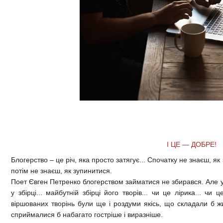
І ЦЕ — ДОБРЕ!
Блогерство – це річ, яка просто затягує... Спочатку не знаєш, як з
потім не знаєш, як зупинитися.
Поет Євген Петренко блогерством займатися не збирався. Але у 
у збірці... майбутній збірці його творів... чи це лірика... чи ц
віршованих творінь були ще і роздуми якісь, що складали б жи
сприймалися б набагато гостріше і виразніше.