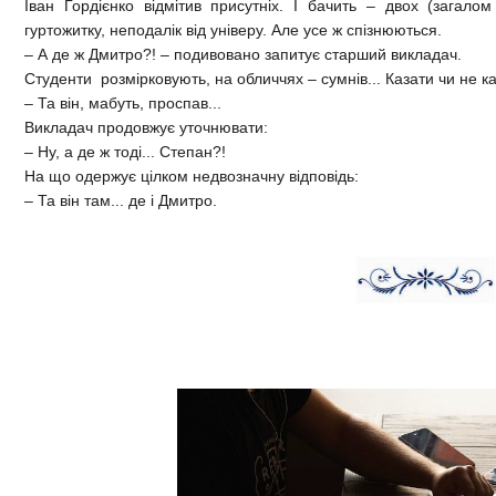
Іван Гордієнко відмітив присутніх. І бачить – двох (загало
гуртожитку, неподалік від універу. Але усе ж спізнюються.
– А де ж Дмитро?! – подивовано запитує старший викладач.
Студенти розмірковують, на обличчях – сумнів... Казати чи не ка
– Та він, мабуть, проспав...
Викладач продовжує уточнювати:
– Ну, а де ж тоді... Степан?!
На що одержує цілком недвозначну відповідь:
– Та він там... де і Дмитро.