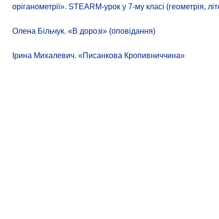
оріганометрії». STEARM-урок у 7-му класі (геометрія, літ
Олена Більчук. «В дорозі» (оповідання)
Ірина Михалевич. «Писанкова Кропивниччина»