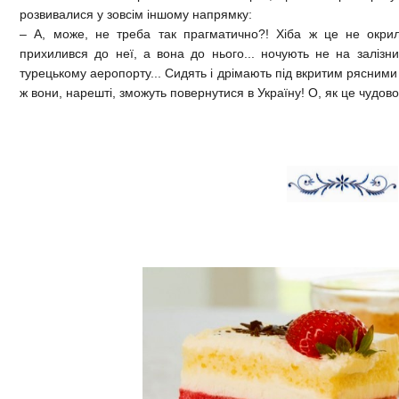
розвивалися у зовсім іншому напрямку:
– А, може, не треба так прагматично?! Хіба ж це не окрилює
прихилився до неї, а вона до нього... ночують не на залізн
турецькому аеропорту... Сидять і дрімають під вкритим рясними 
ж вони, нарешті, зможуть повернутися в Україну! О, як це чудово