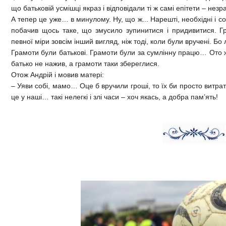
що батьковій усмішці якраз і відповідали ті ж самі епітети – незр
А тепер це уже… в минулому. Ну, що ж... Нарешті, необхідні і с
побачив щось таке, що змусило зупинитися і придивитися. 
певної міри зовсім інший вигляд, ніж тоді, коли були вручені. Бо 
Грамоти були батькові. Грамоти були за сумлінну працю… Ото ж 
батько не нажив, а грамоти таки збереглися.
Отож Андрій і мовив матері:
– Уяви собі, мамо… Оце б вручили гроші, то їх би просто витр
це у наші… такі нелегкі і злі часи – хоч якась, а добра пам’ять!