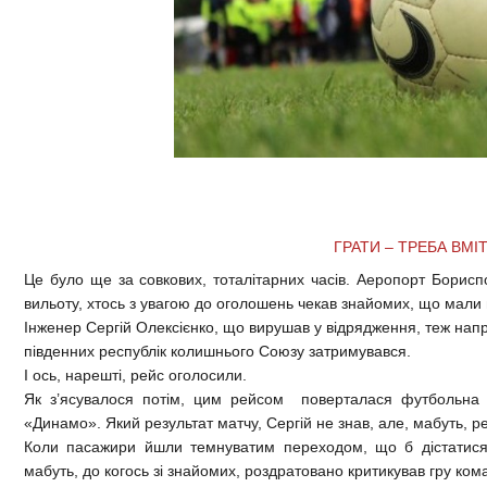
ГРАТИ – ТРЕБА ВМІТ
Це було ще за совкових, тоталітарних часів. Аеропорт Борисп
вильоту, хтось з увагою до оголошень чекав знайомих, що мали
Інженер Сергій Олексієнко, що вирушав у відрядження, теж напру
південних республік колишнього Союзу затримувався.
І ось, нарешті, рейс оголосили.
Як з’ясувалося потім, цим рейсом поверталася футбольна к
«Динамо». Який результат матчу, Сергій не знав, але, мабуть, ре
Коли пасажири йшли темнуватим переходом, що б дістатися 
мабуть, до когось зі знайомих, роздратовано критикував гру ком