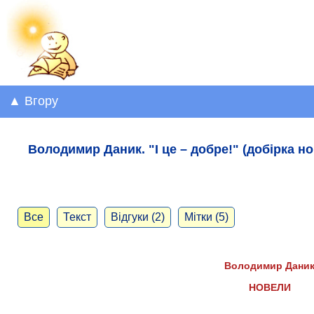
▲ Вгору
Володимир Даник. "І це – добре!" (добірка но
Все
Текст
Відгуки (2)
Мітки (5)
Володимир Дани
НОВЕЛИ