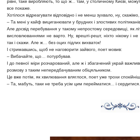
рівні, таке виробляють, то що ж... там, у столичному Києві, можут
все покаже.
Хотілося відреагувати відповідно і не менш зухвало, ну, скажімо, 
– Та мені у кайф вициганювати у брудних і злостивих політикані
Але досвід перебування у такому непростому середовищі, як лі
висловлюваннями не варто. Ну, врешті-решт, ніхто нікому і н
так і скажи. Але ж… без оцих підлих вихваток!
І стримавшись, щоб не наговорити зайвого, поет мовив:
– Вибачайте, що… потурбував.
І до певної міри розчарований, але ж і збагачений украй важли
розмову з таким непередбачуваним обіцяльником.
Це вже потім, як хвилювання вляглося, поет уже трохи спокійні
– Та, мабуть, таки не треба усім цим перейматися... і сердитися.