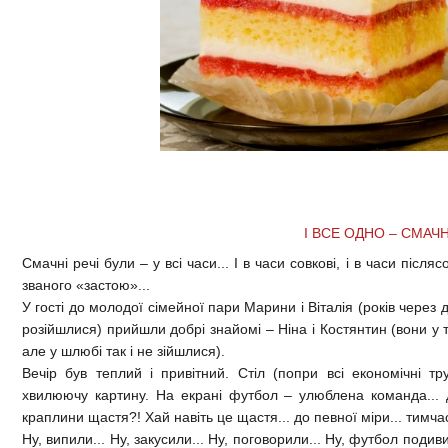
І ВСЕ ОДНО – СМАЧ
Смачні речі були – у всі часи... І в часи совкові, і в часи після
званого «застою»...
У гості до молодої сімейної пари Марини і Віталія (років через д
розійшлися) прийшли добрі знайомі – Ніна і Костянтин (вони у т
але у шлюбі так і не зійшлися).
Вечір був теплий і привітний. Стіл (попри всі економічні т
хвилюючу картину. На екрані футбол – улюблена команда...
краплини щастя?! Хай навіть це щастя... до певної міри... тимча
Ну, випили... Ну, закусили... Ну, поговорили... Ну, футбол подив