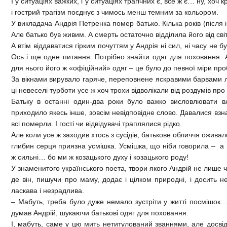
І у ситуаціях важких, і у ситуаціях трагічних є, все ж є… ну, хоч
і гострий трагізм поєднує з чимось менш темним за кольором.
У викладача Андрія Петренка помер батько. Кілька років (після і
Але батько був живим. А смерть остаточно відділила його від сві
А втім віддаватися гірким почуттям у Андрія ні сил, ні часу не 
Ось і ще одне питання. Потрібно знайти одяг для поховання. А
для нього його ж «офіційний» одяг – це було до певної міри пр
За вікнами вирувало гаряче, переповнене яскравими барвами літ
ці невеселі турботи усе ж хоч трохи відволікали від роздумів про
Батьку в останні один-два роки було важко висловлювати вл
приходило якесь інше, зовсім невідповідне слово. Давалися взна
всі померли. І гості чи відвідувачі траплялися рідко.
Але коли усе ж заходив хтось з сусідів, батькове обличчя ожива
глибин серця приязна усмішка. Усмішка, що ніби говорила 
ж сильні… бо ми ж козацького духу і козацького роду!
У знаменитого українського поета, твори якого Андрій не лише чит
де він, пишучи про маму, додає і цілком природні, і досить н
ласкава і незрадлива.
– Мабуть, треба було дуже немало зустріти у житті посмішок… 
думав Андрій, шукаючи батькові одяг для поховання.
І, мабуть, саме у цю мить нетитулований званнями, але досвід