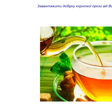
Завантажити добірку короткої прози від Во