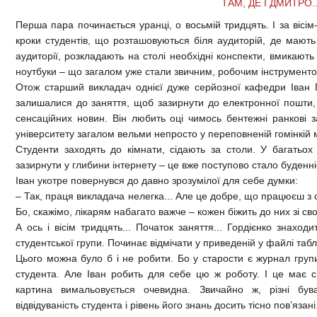
ТАМ, ДЕ І ДМИТРО.
Перша пара починається уранці, о восьмій тридцять. І за вісім
кроки студентів, що розташовуються біля аудиторій, де мають 
аудиторії, розкладають на столі необхідні конспекти, вмикаю
ноутбуки – що загалом уже стали звичним, робочим інструмент
Отож старший викладач однієї дуже серйозної кафедри Іван 
залишалися до заняття, щоб зазирнути до електронної пошти, 
сенсаційних новин. Він любить оці чимось бентежні ранкові 
університету загалом вельми непросто у переповненій гомінкій
Студенти заходять до кімнати, сідають за столи. У багатьох 
зазирнути у глибини інтернету – це вже поступово стало буденн
Іван укотре повернувся до давно зрозумілої для себе думки:
– Так, праця викладача нелегка... Але це добре, що працюєш з 
Бо, скажімо, лікарям набагато важче – кожен біжить до них зі с
А ось і вісім тридцять... Початок заняття... Гордієнко знахо
студентської групи. Починає відмічати у приведеній у файлі табли
Цього можна було б і не робити. Бо у старости є журнал групи,
студента. Але Іван робить для себе цю ж роботу. І це має с
картина вимальовується очевидна. Звичайно ж, різні був
відвідуваність студента і рівень його знань досить тісно пов’язані