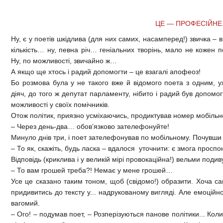
ЦЕ — ПРОФЕСІЙНЕ.
Ну, є у поетів шкідлива (для них самих, насамперед!) звичка –
кількість… ну, певна річ… геніальних творінь, мало не кожен
Ну, по можливості, звичайно ж…
А якщо ще хтось і радий допомогти – це взагалі апофеоз!
Бо розмова була у не такого вже й відомого поета з одним, 
діяч, до того ж депутат парламенту, нібито і радий був допомог
можливості у своїх помічників.
Отож політик, приязно усміхаючись, продиктував номер мобільно
– Через день-два… обов’язково зателефонуйте!
Минуло днів три, і поет зателефонував по мобільному. Почувши в
– То як, скажіть, будь ласка – вдалося уточнити: є змога проспон
Відповідь (криклива і у великій мірі провокаційна!) вельми подив
– То вам грошей треба?! Немає у мене грошей…
Усе це сказано таким тоном, щоб (свідомо!) образити. Хоча сам
придивитись до тексту у... надрукованому вигляді. Але емоційно
вагомий.
– Ого! – подумав поет, – Розперізуються панове політики... Коли 