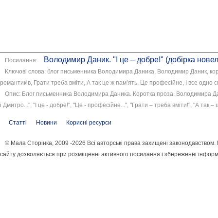
Володимир Даник. "І це – добре!" (добірка новел
Посилання:
Ключові слова: блог письменника Володимира Даника, Володимир Даник, коро
романтиків, Грати треба вміти, А так це ж пам’ять, Це професійне, І все одно с
Опис: Блог письменника Володимира Даника. Коротка проза. Володимира Дани
і Дмитро...", "І це - добре!", "Це - професійне...", "Грати – треба вміти!", "А так – 
Статті
Новини
Корисні ресурси
© Мала Сторінка, 2009 -2026 Всі авторські права захищені законодавством.
сайту дозволяється при розміщенні активного посилання і збереженні інформ