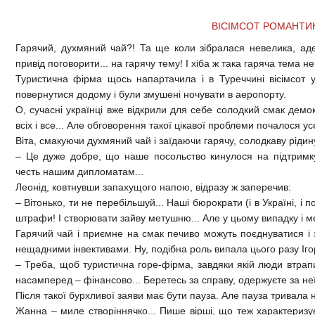
ВІСІМСОТ РОМАНТИ
Гарячий, духмяний чай?! Та ще коли зібралася невелика, аде
привід поговорити... на гарячу тему! І хіба ж така гаряча тема н
Туристична фірма щось напартачила і в Туреччині вісімсот у
повернутися додому і були змушені ночувати в аеропорту.
О, сучасні українці вже відкрили для себе солодкий смак демо
всіх і все... Але обговорення такої цікавої проблеми почалося усе
Віта, смакуючи духмяний чай і заїдаючи гарячу, солодкаву ріди
– Це дуже добре, що наше посольство кинулося на підтримку 
честь нашим дипломатам...
Леонід, ковтнувши запахущого напою, відразу ж заперечив:
– Вітонько, ти не перебільшуй... Наші бюрократи (і в Україні, і 
штрафи! І створювати зайву метушню... Але у цьому випадку і м
Гарячий чай і приємне на смак печиво можуть поєднуватися і
нещадними інвективами. Ну, подібна роль випала цього разу Іг
– Треба, щоб туристична горе-фірма, завдяки якій люди втрап
насамперед – фінансово... Беретесь за справу, одержуєте за неї
Після такої бурхливої заяви має бути пауза. Але пауза тривала 
Жанна – миле створіннячко... Пише вірші, що теж характеризу