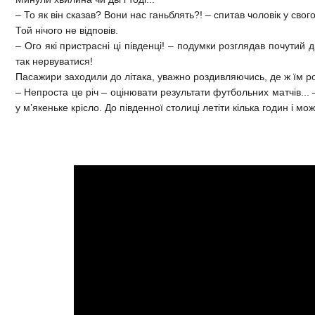
– То як він сказав? Вони нас ганьблять?! – спитав чоловік у свог
Той нічого не відповів.
– Ого які пристрасні ці південці! – подумки розглядав почутий ді
так нервуватися!
Пасажири заходили до літака, уважно роздивляючись, де ж їм 
– Непроста це річ – оцінювати результати футбольних матчів...
у м’якеньке крісло. До південної столиці летіти кілька годин і м