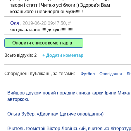
твори і статті! Читаю усі блоги :) Здоров'я Вам
козацького і невичерпної музи!!!!!!
Оля
, 2019-06-20 09:47:50,
#
як цікаааааво!!!!! дякую!!!!!!!!!!!!
Оновити список коментарів
Всьго відгуків:
2
+ Додати коментар
Споріднені публікації, за тегами:
Футбол
Оповідання
Лі
Вийшов друком новий порадник писанкарки Ірини Михалев
авторкою.
Ольга Зубер. «Дивина» (дитяче оповідання)
Вчитель геометрії Віктор Ловінський, вчителька літера