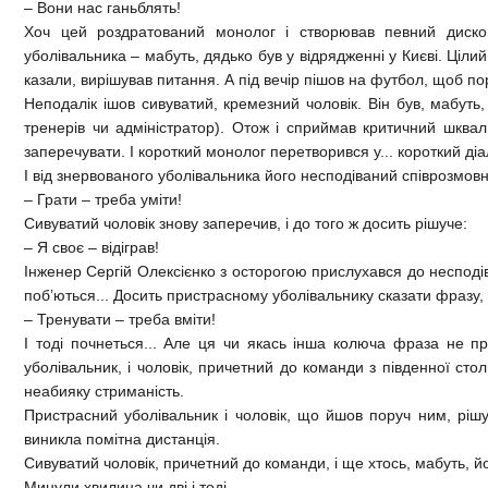
– Вони нас ганьблять!
Хоч цей роздратований монолог і створював певний диско
уболівальника – мабуть, дядько був у відрядженні у Києві. Цілий
казали, вирішував питання. А під вечір пішов на футбол, щоб пор
Неподалік ішов сивуватий, кремезний чоловік. Він був, мабуть
тренерів чи адміністратор). Отож і сприймав критичний шквал
заперечувати. І короткий монолог перетворився у... короткий діа
І від знервованого уболівальника його несподіваний співрозмовн
– Грати – треба уміти!
Сивуватий чоловік знову заперечив, і до того ж досить рішуче:
– Я своє – відіграв!
Інженер Сергій Олексієнко з осторогою прислухався до несподів
поб’ються... Досить пристрасному уболівальнику сказати фразу,
– Тренувати – треба вміти!
І тоді почнеться... Але ця чи якась інша колюча фраза не пр
уболівальник, і чоловік, причетний до команди з південної сто
неабияку стриманість.
Пристрасний уболівальник і чоловік, що йшов поруч ним, ріш
виникла помітна дистанція.
Сивуватий чоловік, причетний до команди, і ще хтось, мабуть, й
Минули хвилина чи дві і тоді...