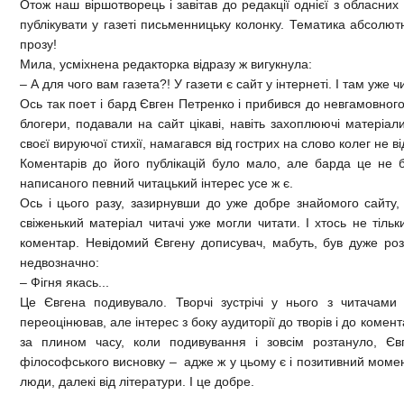
Отож наш віршотворець і завітав до редакції однієї з обласних г
публікувати у газеті письменницьку колонку. Тематика абсолютно
прозу!
Мила, усміхнена редакторка відразу ж вигукнула:
– А для чого вам газета?! У газети є сайт у інтернеті. І там уже ч
Ось так поет і бард Євген Петренко і прибився до невгамовного 
блогери, подавали на сайт цікаві, навіть захоплюючі матеріали
своєї вируючої стихії, намагався від гострих на слово колег не 
Коментарів до його публікацій було мало, але барда це не 
написаного певний читацький інтерес усе ж є.
Ось і цього разу, зазирнувши до уже добре знайомого сайту, 
свіженький матеріал читачі уже могли читати. І хтось не тіль
коментар. Невідомий Євгену дописувач, мабуть, був дуже розч
недвозначно:
– Фігня якась...
Це Євгена подивувало. Творчі зустрічі у нього з читачами
переоцінював, але інтерес з боку аудиторії до творів і до комент
за плином часу, коли подивування і зовсім розтануло, Є
філософського висновку – адже ж у цьому є і позитивний момент,
люди, далекі від літератури. І це добре.