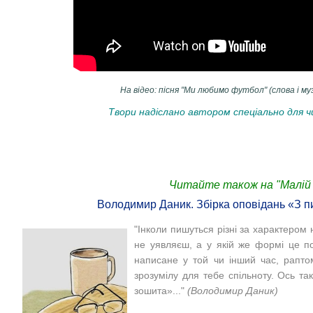
На відео: пісня "Ми любимо футбол" (слова і м
Твори надіслано автором спеціально для ч
Читайте також на "Малій 
Володимир Даник. Збірка оповідань «З 
"Інколи пишуться різні за характером
не уявляєш, а у якій же формі це по
написане у той чи інший час, раптом
зрозумілу для тебе спільноту. Ось та
зошита»..."
(Володимир Даник)