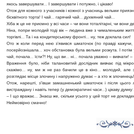
якось завершувати... І завершувати і потужно, і цікаво!
Отож для кожного з учасників і кожної з учасниць вельми приязн
бісквітного торта! І чай... гарячий чай... духмяний чай...
Хіба ж це не приємно у всі часи – чи вони тоталітарні, чи вони д
Ніна, попри молодий тоді вік – людина вже з чималеньким житт
торгівлі... Та і на кондитерському фронті... ну, теж доклала сил!
Ото ж коли перед нею з’явився шматочок (по правді кажучи, ш
посерйознішала... хоч обстановка була вельми розкута. І поті
чай, почала... їсти?! Ну, що ви... ні... почала уважно – вивчати
Враження було, ніби талановитий дослідник вивчає під мікрос
скажімо... ну, ми ж не раз бачили це в кіно... молодий, але
розглядає місце злочину і напружено думає – а хто ж злочинец
Отож, нарешті, з’ївши замашненький шматочок і після цього 
вистраждану і навіть тепер (у демократичні часи...) цікаву думку:
– І що вражає... Знаєш же, скільки усього у цей торт не докладен
Неймовірно смачно!