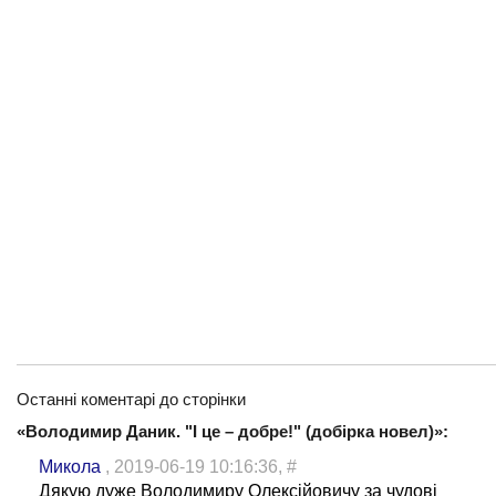
Останні коментарі до сторінки
«Володимир Даник. "І це – добре!" (добірка новел)»:
Микола
, 2019-06-19 10:16:36,
#
Дякую дуже Володимиру Олексійовичу за чудові