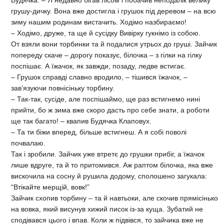
Будячка. – Я недавно бігав лісом і побачив неподалік велику
грушу-дичку. Вона вже достигла і грушок під деревом – на всю
зиму нашим родинам вистачить. Ходімо назбираємо!
– Ходімо, друже, та ще й сусідку Вивірку гукнімо із собою.
От взяли вони торбинки та й подалися утрьох до груші. Зайчик
попереду скаче – дорогу показує, білочка – з гілки на гілку
поспішає. А їжачок, як завжди, позаду, ледве встигає.
– Грушок справді славно вродило, – тішився їжачок, –
зав’язуючи повнісіньку торбину.
– Так-так, сусіде, але поспішаймо, ще раз встигнемо нині
прийти, бо ж зима вже скоро дасть про себе знати, а роботи
ще так багато! – квапив Будячка Клаповух.
– Та ти біжи вперед, більше встигнеш. А я собі поволі
почвалаю.
Так і зробили. Зайчик уже втретє до грушки прибіг, а їжачок
лише вдруге, та й то притомився. Аж раптом білочка, яка вже
вискочила на сосну й рушила додому, сполошено загукала:
“Втікайте мерщій, вовк!”
Зайчик схопив торбину – та й навтьоки, але скочив прямісінько
на вовка, який висунув хижий писок із-за куща. Зубатий не
сподівався цього і впав. Коли ж підвівся, то зайчика вже не