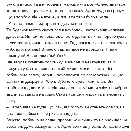
було й видко. Та він побачив їжачка, який розгублено дивився
то на торбу з грушками, то на вовчиська. Адже Будячок розумів,
що з торбою він не втече, а лишати харч було шкода.
–Ага, попався, – загарчав, підступаючи, вовк.
Та Будячок миттю скрутився в клубочок, наставивши колючки
до вовка. Як той не намагався його дістати, як не перекочував
– усе дарма, лиш поколов лапи. Тоді вовк ще лютіше загарчав.
– Ах ви ж поганці! Зі мною такі витівки не пройдуть. Я вам
помщуся! Я вас таки з’їм! Усіх!
Він забрав їжачкову торбинку, висипав із неї грушки, та й
посунув у бік галявини, на якій мирно жили звірята. Всі,
забачивши вовка, мерщій поховалися по своїх хатках і міцно
зачинили дверцята. Але в Зубатого був лихий план. Він
знайшов під листям і корінням дерев комірчини звірят і вибрав
звідти всі запаси на зиму. Склав усе це у мішок та й викинув у
річку.
– Тепер вам не буде що їсти, від голоду ви станете слабкі, і я
вас таки спіймаю, – міркував злодюга.
Звірята, побачивши сплюндровані комірчини та не знайшовши
своєї їжі, дуже засмутилися. Адже вони цілу осінь збирали харчі