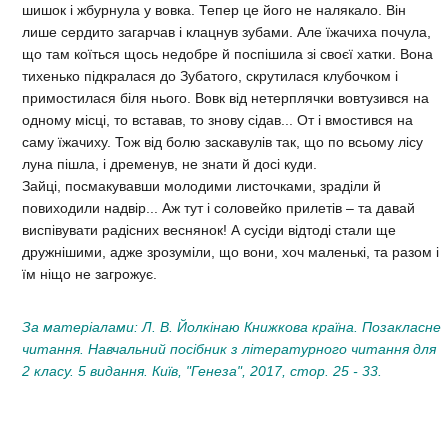
шишок і жбурнула у вовка. Тепер це його не налякало. Він
лише сердито загарчав і клацнув зубами. Але їжачиха почула,
що там коїться щось недобре й поспішила зі своєї хатки. Вона
тихенько підкралася до Зубатого, скрутилася клубочком і
примостилася біля нього. Вовк від нетерплячки вовтузився на
одному місці, то вставав, то знову сідав... От і вмостився на
саму їжачиху. Тож від болю заскавулів так, що по всьому лісу
луна пішла, і дременув, не знати й досі куди.
Зайці, посмакувавши молодими листочками, зраділи й
повиходили надвір... Аж тут і соловейко прилетів – та давай
виспівувати радісних веснянок! А сусіди відтоді стали ще
дружнішими, адже зрозуміли, що вони, хоч маленькі, та разом і
їм ніщо не загрожує.
За матеріалами: Л. В. Йолкінаю Книжкова країна. Позакласне
читання. Навчальний посібник з літературного читання для
2 класу. 5 видання. Київ, "Генеза", 2017, стор. 25 - 33.