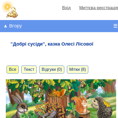
Вхід
Миттєва реєстрація
▲ Вгору
☰
"Добрі сусіди", казка Олесі Лісової
Все
Текст
Відгуки (0)
Мітки (8)