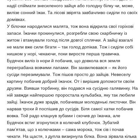
надії спіймати знесиленого зайця або голодну білку чи, може,
вилізе сонний їжак. Та лісові звірята завбачливо сиділи по своїх
домівках.
У білочки народилися малята, тож вона відкрила свої горіхові
запаси. Їжачки прокинулися, розгребли свою скарбничку із
житом і втамували голод після довгої сплячки. А зайці взагалі
не мали вже сили бігати – так голод допікав. Тож і сиділи собі
нишком у норі, чекаючи, поки виросте перша травичка.
Будячок виліз із нори й побачив, що довкола вся земля
переграбана вовчими лапами. Він захвилювався – як його
сусіди перезимували. Тож пішов просто до зайців. Невеселу
картину побачив добрий їжачок. От і вирішив допомогти своїм
друзям. Взявши торбинку, він подався на сусідню галявинку. На
ній завжди найпершою проростала кульбабка, яку так любили
зайці. Їжачок дуже зрадів, побачивши молоденькі листочки. Він
нарвав трохи й поспішив до сусідів. Біля самої хатки побачив
вовка. Той радо клацнув зубами і скочив до їжачка, але
Будячок встиг згорнутися в колючий клубочок. Зубатий
пам’ятав, що з колючками – сама морока, тож сів і почав
чекати. На щастя, з дупла визирнула білка. Вона зірвала кілька