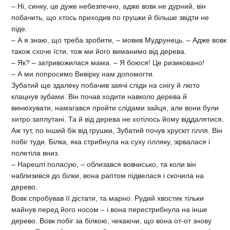
– Ні, синку, це дуже небезпечно, адже вовк не дурний, він
побачить, що хтось приходив по грушки й більше звідти не
піде.
– А я знаю, що треба зробити, – мовив Мудрунець. – Адже вовк
також схоче їсти, тож ми його виманимо від дерева.
– Як? – затривожилася мама. – Я боюся! Це ризиковано!
– А ми попросимо Вивірку нам допомогти.
Зубатий ще здалеку побачив заячі сліди на снігу й люто
клацнув зубами. Він почав ходити навколо дерева й
винюхувати, намагався пройти слідами зайця, але вони були
хитро заплутані. Та й від дерева не хотілось йому віддалятися.
Аж тут, по інший бік від грушки, Зубатий почув хрускіт гілля. Він
побіг туди. Білка, яка стрибнула на суху гілляку, зірвалася і
полетіла вниз.
– Нарешті поласую, – облизався вовчисько, та коли він
наблизився до білки, вона раптом підвелася і скочила на
дерево.
Вовк спробував її дістати, та марно. Рудий хвостик тільки
майнув перед його носом – і вона перестрибнула на інше
дерево. Вовк побіг за білкою, чекаючи, що вона от-от знову