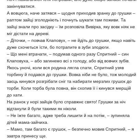
закінчуватися.
А вовцюга, наче затявся – щодня приходив зранку до грушки –
раптом зайці зголодніють і почнуть шукати там поживи. Та
зайці знали про засідку – їм розповіла Вивірка, яку вовк ніяк не
міг дістати на дереві.
– Діточки, – повчав Клаповух, – не йдіть до грушки, якщо навіть
дуже схочеться їсти, бо потрапите в зуби злодюги.
– Що мені втрачати, – подумав одного разу Спритний – син
Клаповуха, – або загинемо всі з голоду, або від вовчих зубів.
Якось уночі, коли вся родина лягла спати, Спритний узяв
торбину й подався до грушки. Вовка ніби не було, тож молодий
заєць кинувся розгрібати сніг та набирати мерзлих грушок до
торби. Коли торба була повна, він схопив її і кинувся мерщій
до хати.
На ранок у норі зайців було справжнє свято! Грушки за ніч
відтанули й були такими як ніколи.
– Не їжте багато, адже треба лишити й на потім, – зупиняла
дітей мама-зайчиха.
– Мамо, там багато є грушок, – безпечно мовив Спритний, – я
завтра принесу ще.