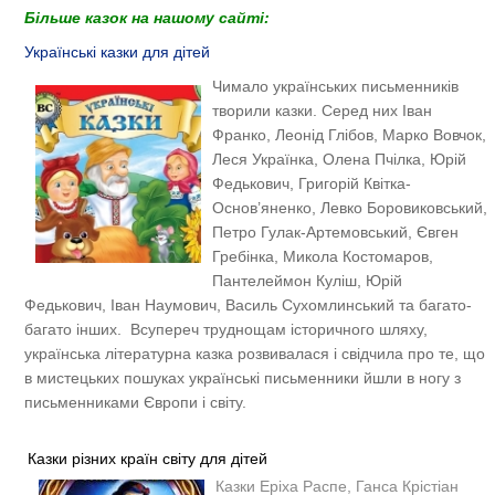
Більше казок на нашому сайті:
Українські казки для дітей
Чимало українських письменників
творили казки. Серед них Іван
Франко, Леонід Глібов, Марко Вовчок,
Леся Українка, Олена Пчілка, Юрій
Федькович, Григорій Квітка-
Основ’яненко, Левко Боровиковський,
Петро Гулак-Артемовський, Євген
Гребінка, Микола Костомаров,
Пантелеймон Куліш, Юрій
Федькович, Іван Наумович, Василь Сухомлинський та багато-
багато інших. Всупереч труднощам історичного шляху,
українська літературна казка розвивалася і свідчила про те, що
в мистецьких пошуках українські письменники йшли в ногу з
письменниками Європи і світу.
Казки різних країн світу для дітей
Казки
Еріха Распе, Ганса Крістіан