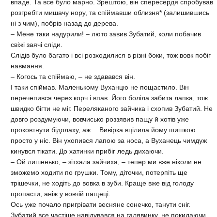
впаде. Та все було марно. Зрештою, він спересердя спробував
розгребти мишачу нору, та спіймавши облизня* (залишившись
ні з чим), побрів назад до дерева.
– Мене таки надурили! – люто завив Зубатий, коли побачив
свіжі заячі сліди.
Слідів було багато і всі розходилися в різні боки, тож вовк побіг
навмання.
– Когось та спіймаю, – не здавався він.
І таки спіймав. Маленькому Вуханцю не пощастило. Він
перечепився через корч і впав. Його боліла забита лапка, тож
швидко бігти не міг. Переляканого зайчика і схопив Зубатий. Не
довго роздумуючи, вовчисько роззявив пащу й хотів уже
проковтнути бідолаху, аж… Вивірка вцілила йому шишкою
просто у ніс. Він ухопився лапою за носа, а Вуханець чимдуж
кинувся тікати. До хатинки прибіг ледь дихаючи.
– Ой лишенько, – зітхала зайчиха, – тепер ми вже ніколи не
зможемо ходити по грушки. Тому, діточки, потерпіть ще
трішечки, не ходіть до вовка в зуби. Краще вже від голоду
пропасти, аніж у вовчій пащеці.
Ось уже почало пригрівати весняне сонечко, танути сніг.
Зубатий все частіше навідувався на галявинку, не покидаючи