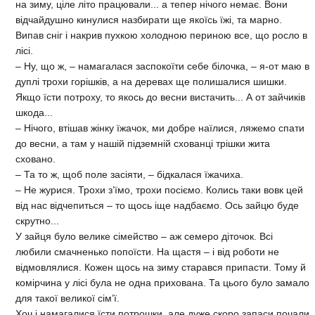
на зиму, ціле літо працювали... а тепер нічого немає. Вони
відчайдушно кинулися назбирати ще якоїсь їжі, та марно.
Випав сніг і накрив пухкою холодною периною все, що росло в
лісі.
– Ну, що ж, – намагалася заспокоїти себе білочка, – я-от маю в
дуплі трохи горішків, а на деревах ще полишалися шишки.
Якщо їсти потроху, то якось до весни вистачить... А от зайчиків
шкода...
– Нічого, втішав жінку їжачок, ми добре наїлися, ляжемо спати
до весни, а там у нашій підземній схованці трішки жита
сховано.
– Та то ж, щоб поле засіяти, – бідкалася їжачиха.
– Не журися. Трохи з’їмо, трохи посіємо. Колись таки вовк цей
від нас відчепиться – то щось іще надбаємо. Ось зайцю буде
скрутно...
У зайця було велике сімейство – аж семеро діточок. Всі
любили смачненько попоїсти. На щастя – і від роботи не
відмовлялися. Кожен щось на зиму старався припасти. Тому й
комірчина у лісі була не одна прихована. Та цього було замало
для такої великої сім’ї.
Хоч і намагалися їсти потрошки, але дуже скоро запаси почали