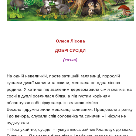
Олеся Лісова
ДОБРІ СУСІДИ
(казка)
На одній невеличкій, проте затишній галявинці, порослій
кущами дикої малини та ожини, мешкала не одна лісова
родина. У хатинці під зваленим деревом жила сім’я їжачків, на
сосні в дуплі оселилася білка, а під густим корінням
облаштував собі нірку заєць із великою сім’єю.
Весело і дружно жили мешканці галявинки. Працювали з ранку
і до вечора, слухали спів соловейка та синички – і ніколи не
нудьгували.
– Послухай-но, сусіде, – гукнув якось зайчик Клаповух до їжака